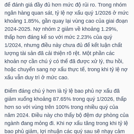
để đánh giá đầy đủ hơn mức độ rủi ro. Trong nhóm
ngân hàng quan sát, tỷ lệ nợ xấu quý 1/2026 ở mức
khoảng 1.85%, gần quay lại vùng cao của giai đoạn
TÀI
2024-2025. Nợ nhóm 2 giảm về khoảng 1.29%,
thấp hơn đáng kể so với mức 2.23% của quý
CHÍNH
1/2024, nhưng điều này chưa đủ để kết luận chất
lượng tài sản đã cải thiện rõ rệt. Một phần các
khoản nợ cần chú ý có thể đã được xử lý, thu hồi,
hoặc chuyển sang nợ xấu thực tế, trong khi tỷ lệ nợ
CÔNG
xấu vẫn duy trì ở mức cao.
NGHỆ
THÔNG
Điểm đáng chú ý hơn là tỷ lệ bao phủ nợ xấu đã
TIN
giảm xuống khoảng 87.65% trong quý 1/2026, thấp
hơn so với vùng trên 100% trong nhiều quý của
năm 2024. Điều này cho thấy bộ đệm dự phòng của
ngành đang mỏng đi. Khi nợ xấu tăng trong khi tỷ lệ
bao phủ giảm, lợi nhuận các quý sau sẽ nhạy cảm