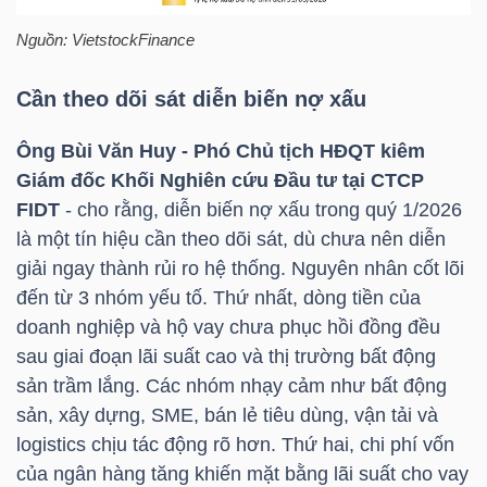
NGUYÊN
Nguồn:
VietstockFinance
VẬT
LIỆU
Cần theo dõi sát diễn biến nợ xấu
Ông Bùi Văn Huy - Phó Chủ tịch HĐQT kiêm
Giám đốc Khối Nghiên cứu Đầu tư tại CTCP
FIDT
- cho rằng, diễn biến nợ xấu trong quý 1/2026
CÔNG
là một tín hiệu cần theo dõi sát, dù chưa nên diễn
NGHIỆP
giải ngay thành rủi ro hệ thống. Nguyên nhân cốt lõi
đến từ 3 nhóm yếu tố. Thứ nhất, dòng tiền của
doanh nghiệp và hộ vay chưa phục hồi đồng đều
sau giai đoạn lãi suất cao và thị trường bất động
TIÊU
sản trầm lắng. Các nhóm nhạy cảm như bất động
DÙNG
sản, xây dựng, SME, bán lẻ tiêu dùng, vận tải và
KHÔNG
logistics chịu tác động rõ hơn. Thứ hai, chi phí vốn
THIẾT
của ngân hàng tăng khiến mặt bằng lãi suất cho vay