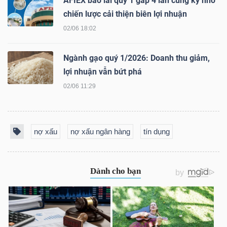
AFIEX báo lãi quý 1 gấp 4 lần cùng kỳ nhờ
chiến lược cải thiện biên lợi nhuận
02/06 18:02
Ngành gạo quý 1/2026: Doanh thu giảm,
Công
lợi nhuận vẫn bứt phá
cụ
02/06 11:29
đầu
tư
nợ xấu
nợ xấu ngân hàng
tín dụng
Truyền
thông
tài
chính