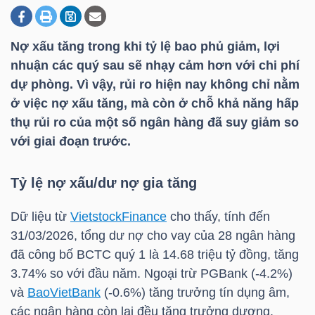
Nợ xấu tăng trong khi tỷ lệ bao phủ giảm, lợi
DOANH
nhuận các quý sau sẽ nhạy cảm hơn với chi phí
NGHIỆP
dự phòng. Vì vậy, rủi ro hiện nay không chỉ nằm
ở việc nợ xấu tăng, mà còn ở chỗ khả năng hấp
thụ rủi ro của một số ngân hàng đã suy giảm so
BẤT
với giai đoạn trước.
ĐỘNG
SẢN
Tỷ lệ nợ xấu/dư nợ gia tăng
Dữ liệu từ
VietstockFinance
cho thấy, tính đến
31/03/2026, tổng dư nợ cho vay của 28 ngân hàng
TÀI
đã công bố BCTC quý 1 là 14.68 triệu tỷ đồng, tăng
CHÍNH
3.74% so với đầu năm. Ngoại trừ PGBank (-4.2%)
và
BaoVietBank
(-0.6%) tăng trưởng tín dụng âm,
các ngân hàng còn lại đều tăng trưởng dương.