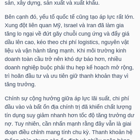
sản, xây dựng, sản xuất và xuất khẩu.
Bài
Bên cạnh đó, yếu tố quốc tế cũng tạo áp lực rất lớn.
viết
Xung đột liên quan Mỹ, Israel và Iran đã làm gia
của
tăng lo ngại về đứt gãy chuỗi cung ứng và đẩy giá
tác
dầu lên cao, kéo theo chi phí logistics, nguyên vật
giả
liệu và vận hành tăng mạnh. Khi môi trường kinh
(-)
doanh toàn cầu trở nên khó dự báo hơn, nhiều
doanh nghiệp buộc phải thu hẹp kế hoạch mở rộng,
trì hoãn đầu tư và ưu tiên giữ thanh khoản thay vì
Báo
tăng trưởng.
cáo
phân
Chính sự cộng hưởng giữa áp lực lãi suất, chi phí
tích
đầu vào và bất ổn địa chính trị đã khiến chất lượng
(-)
tín dụng suy giảm nhanh hơn tốc độ tăng trưởng dư
nợ. Tuy nhiên, cần nhấn mạnh rằng đây vẫn là giai
Thuật
đoạn điều chỉnh mang tính chu kỳ. Thanh khoản hệ