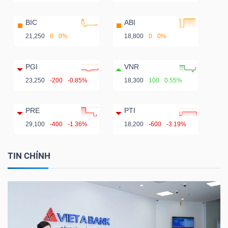
BIC
ABI
21,250
0
0%
18,800
0
0%
PGI
VNR
23,250
-200
-0.85%
18,300
100
0.55%
PRE
PTI
29,100
-400
-1.36%
18,200
-600
-3.19%
TIN CHÍNH