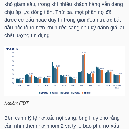
YẾU
khó giảm sâu, trong khi nhiều khách hàng vẫn đang
chịu áp lực dòng tiền. Thứ ba, một phần nợ đã
được cơ cấu hoặc duy trì trong giai đoạn trước bắt
đầu bộc lộ rõ hơn khi bước sang chu kỳ đánh giá lại
chất lượng tín dụng.
TIÊU
DÙNG
THIẾT
YẾU
CHĂM
Nguồn: FIDT
SÓC
SỨC
Bên cạnh tỷ lệ nợ xấu nội bảng, ông Huy cho rằng
KHỎE
cần nhìn thêm nợ nhóm 2 và tỷ lệ bao phủ nợ xấu