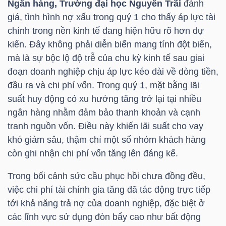
Ngân hàng, Trường đại học Nguyễn Trãi
đánh
Mã
giá, tình hình nợ xấu trong quý 1 cho thấy áp lực tài
chứng
chính trong nền kinh tế đang hiện hữu rõ hơn dự
khoán
kiến. Đây không phải diễn biến mang tính đột biến,
(-)
mà là sự bộc lộ độ trễ của chu kỳ kinh tế sau giai
đoạn doanh nghiệp chịu áp lực kéo dài về dòng tiền,
Tất cả
Cổ phiếu
Chỉ số
Chứng chỉ quỹ
Chứng 
đầu ra và chi phí vốn. Trong quý 1, mặt bằng lãi
suất huy động có xu hướng tăng trở lại tại nhiều
Lãnh
ngân hàng nhằm đảm bảo thanh khoản và cạnh
đạo
tranh nguồn vốn. Điều này khiến lãi suất cho vay
(-)
khó giảm sâu, thậm chí một số nhóm khách hàng
còn ghi nhận chi phí vốn tăng lên đáng kể.
Tất cả
Người nội bộ
Người liên quan
Cổ đông lớn
Trong bối cảnh sức cầu phục hồi chưa đồng đều,
Tin
việc chi phí tài chính gia tăng đã tác động trực tiếp
tức
tới khả năng trả nợ của doanh nghiệp, đặc biệt ở
(-)
các lĩnh vực sử dụng đòn bẩy cao như bất động