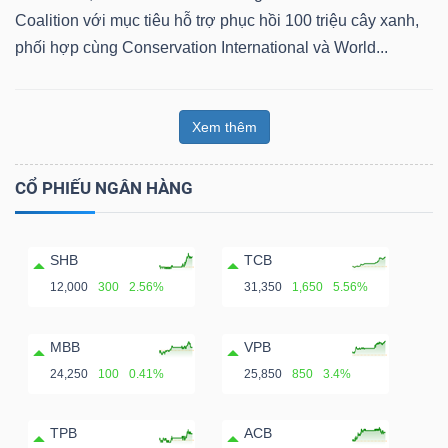
Coalition với mục tiêu hỗ trợ phục hồi 100 triệu cây xanh,
phối hợp cùng Conservation International và World...
Xem thêm
CỔ PHIẾU NGÂN HÀNG
SHB
TCB
12,000
300
2.56%
31,350
1,650
5.56%
MBB
VPB
24,250
100
0.41%
25,850
850
3.4%
TPB
ACB