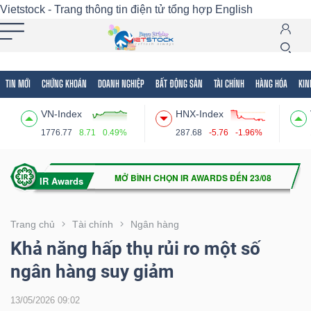
Vietstock - Trang thông tin điện tử tổng hợp
English
TIN MỚI
CHỨNG KHOÁN
DOANH NGHIỆP
BẤT ĐỘNG SẢN
TÀI CHÍNH
HÀNG HÓA
KIN
Tất cả
Tính năng
Ngành
Mã chứng khoán
Lãnh
VN-Index
HNX-Index
Tính
1776.77
8.71
0.49%
287.68
-5.76
-1.96%
năng
(-)
VIETSTOCK
Trang chủ
Tài chính
Ngân hàng
Khả năng hấp thụ rủi ro một số
ngân hàng suy giảm
CHỨNG
KHOÁN
13/05/2026 09:02