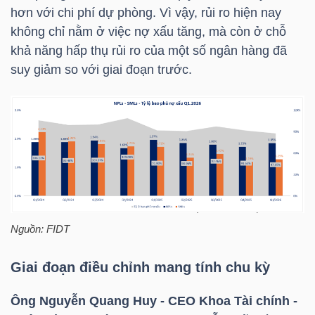
DỊCH
hơn với chi phí dự phòng. Vì vậy, rủi ro hiện nay
VỤ
không chỉ nằm ở việc nợ xấu tăng, mà còn ở chỗ
TRUYỀN
khả năng hấp thụ rủi ro của một số ngân hàng đã
THÔNG
suy giảm so với giai đoạn trước.
TIỆN
ÍCH
Nguồn: FIDT
BẤT
Giai đoạn điều chỉnh mang tính chu kỳ
ĐỘNG
SẢN
Ông Nguyễn Quang Huy - CEO Khoa Tài chính -