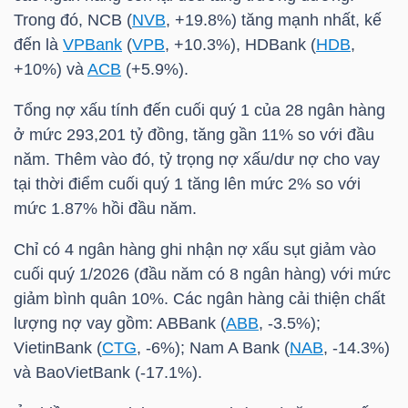
HÀNG
Trong đó, NCB (
NVB
, +19.8%) tăng mạnh nhất, kế
HÓA
đến là
VPBank
(
VPB
, +10.3%), HDBank (
HDB
,
+10%) và
ACB
(+5.9%).
Tổng nợ xấu tính đến cuối quý 1 của 28 ngân hàng
KINH
ở mức 293,201 tỷ đồng, tăng gần 11% so với đầu
TẾ
năm. Thêm vào đó, tỷ trọng nợ xấu/dư nợ cho vay
tại thời điểm cuối quý 1 tăng lên mức 2% so với
mức 1.87% hồi đầu năm.
THẾ
Chỉ có 4 ngân hàng ghi nhận nợ xấu sụt giảm vào
GIỚI
cuối quý 1/2026 (đầu năm có 8 ngân hàng) với mức
giảm bình quân 10%. Các ngân hàng cải thiện chất
lượng nợ vay gồm: ABBank (
ABB
, -3.5%);
ĐÔNG
VietinBank (
CTG
, -6%); Nam A Bank (
NAB
, -14.3%)
DƯƠNG
và
BaoVietBank
(-17.1%).