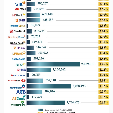
LIỆU
Ngành
(-)
VS-
SECTOR
NĂNG
LƯỢNG