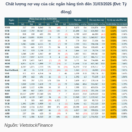
Chất lượng nợ vay của các ngân hàng tính đến 31/03/2026 (Đvt: Tỷ
đồng)
NGÀNH
DOANH
NGHIỆP
CỔ
PHIẾU
PHÁI
Nguồn:
VietstockFinance
SINH