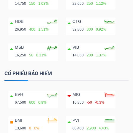
14,750
150
1.03%
22,650
250
1.12%
HDB
CTG
26,950
400
1.51%
32,800
300
0.92%
MSB
VIB
16,250
50
0.31%
14,850
200
1.37%
CỔ PHIẾU BẢO HIỂM
BVH
MIG
67,500
600
0.9%
16,850
-50
-0.3%
BMI
PVI
13,600
0
0%
68,400
2,900
4.43%