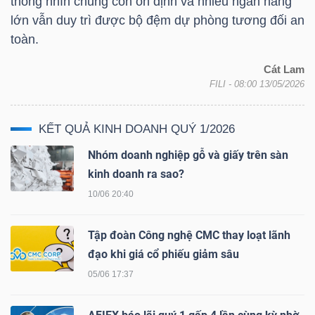
ngữ
thống nhìn chung còn ổn định và nhiều ngân hàng
(-)
lớn vẫn duy trì được bộ đệm dự phòng tương đối an
toàn.
Dịch
Cát Lam
FILI
- 08:00 13/05/2026
vụ
(-)
KẾT QUẢ KINH DOANH QUÝ 1/2026
Nhóm doanh nghiệp gỗ và giấy trên sàn
Đào
kinh doanh ra sao?
tạo
10/06 20:40
Tập đoàn Công nghệ CMC thay loạt lãnh
đạo khi giá cổ phiếu giảm sâu
Sách
05/06 17:37
tài
chính