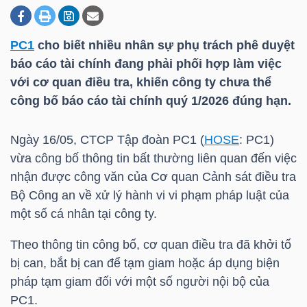
PC1
cho biết nhiều nhân sự phụ trách phê duyệt
DOANH
báo cáo tài chính đang phải phối hợp làm việc
NGHIỆP
với cơ quan điều tra, khiến công ty chưa thể
công bố báo cáo tài chính quý 1/2026 đúng hạn.
BẤT
Ngày 16/05, CTCP Tập đoàn
PC1
(
HOSE
:
PC1
)
ĐỘNG
vừa công bố thông tin bất thường liên quan đến việc
SẢN
nhận được công văn của Cơ quan Cảnh sát điều tra
Bộ Công an về xử lý hành vi vi phạm pháp luật của
một số cá nhân tại công ty.
TÀI
Theo thông tin công bố, cơ quan điều tra đã khởi tố
CHÍNH
bị can, bắt bị can để tạm giam hoặc áp dụng biện
pháp tạm giam đối với một số người nội bộ của
PC1
.