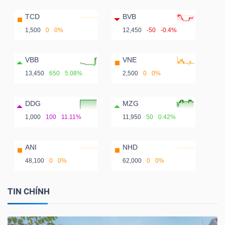
TCD
BVB
1,500
0
0%
12,450
-50
-0.4%
VBB
VNE
13,450
650
5.08%
2,500
0
0%
DDG
MZG
1,000
100
11.11%
11,950
50
0.42%
ANI
NHD
48,100
0
0%
62,000
0
0%
TIN CHÍNH