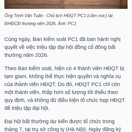
Ông
Trịnh Văn Tuấn
- Chủ tịch HĐQT
PC1
(cầm mic) tại
NGÀNH
ĐHĐCĐ thường niên 2026. Ảnh:
PC1
Cùng ngày, Ban kiểm soát
PC1
đã ban hành nghị
quyết về việc triệu tập đại hội đồng cổ đông bất
DOANH
thường năm 2026.
NGHIỆP
Theo Ban kiểm soát, hiện có 4 thành viên HĐQT bị
tạm giam, không thể thực hiện quyền và nghĩa vụ
của thành viên HĐQT. Do đó, HĐQT
PC1
chỉ còn
CỔ
một thành viên, thấp hơn số lượng tối thiểu theo
PHIẾU
quy định, và không đủ điều kiện tổ chức họp HĐQT
để triệu tập đại hội.
PHÁI
Đại hội bất thường dự kiến được tổ chức trong
SINH
tháng 7, tại trụ sở công ty (Hà Nội). Ngày đăng ký