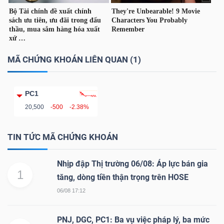
NGUYÊN
VẬT
LIỆU
MÃ CHỨNG KHOÁN LIÊN QUAN (1)
PC1
CÔNG
20,500
-500
-2.38%
NGHIỆP
TIN TỨC MÃ CHỨNG KHOÁN
Nhịp đập Thị trường 06/08: Áp lực bán gia
1
TIÊU
tăng, dòng tiền thận trọng trên HOSE
DÙNG
06/08 17:12
KHÔNG
THIẾT
PNJ, DGC, PC1: Ba vụ việc pháp lý, ba mức