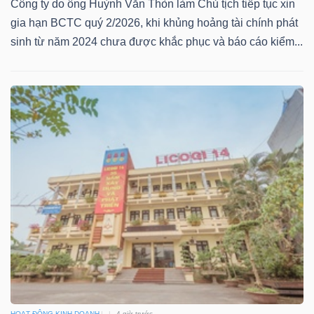
DỊCH
Công ty do ông Huỳnh Văn Thòn làm Chủ tịch tiếp tục xin
VỤ
gia hạn BCTC quý 2/2026, khi khủng hoảng tài chính phát
sinh từ năm 2024 chưa được khắc phục và báo cáo kiểm...
TRUYỀN
THÔNG
TIỆN
ÍCH
BẤT
ĐỘNG
SẢN
HOẠT ĐỘNG KINH DOANH
4 giờ trước