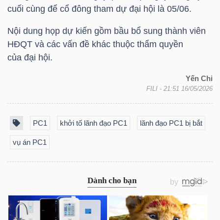
cuối cùng để cổ đông tham dự đại hội là 05/06.
Nội dung họp dự kiến gồm bầu bổ sung thành viên
TRÁI
HĐQT và các vấn đề khác thuộc thẩm quyền
PHIẾU
của đại hội.
Yến Chi
FILI
- 21:51 16/05/2026
CÔNG
CỤ
PC1
khởi tố lãnh đạo PC1
lãnh đạo PC1 bị bắt
ĐẦU
TƯ
vụ án PC1
TRUY
XUẤT
DỮ