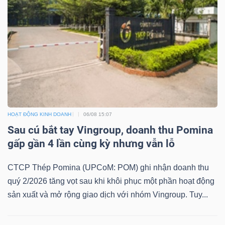
ngữ
(-)
Dịch
vụ
(-)
HOẠT ĐỘNG KINH DOANH
06/08 15:07
Đào
Sau cú bắt tay Vingroup, doanh thu Pomina
tạo
gấp gần 4 lần cùng kỳ nhưng vẫn lỗ
CTCP Thép Pomina (UPCoM: POM) ghi nhận doanh thu
quý 2/2026 tăng vọt sau khi khôi phục một phần hoạt động
Sách
sản xuất và mở rộng giao dịch với nhóm Vingroup. Tuy...
tài
chính