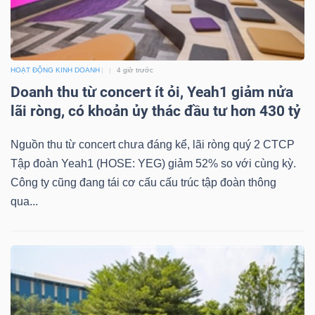
Bài
viết
của
HOẠT ĐỘNG KINH DOANH
4 giờ trước
tác
Doanh thu từ concert ít ỏi, Yeah1 giảm nửa
giả
lãi ròng, có khoản ủy thác đầu tư hơn 430 tỷ
(-)
Nguồn thu từ concert chưa đáng kể, lãi ròng quý 2 CTCP
Tập đoàn Yeah1 (HOSE: YEG) giảm 52% so với cùng kỳ.
Báo
Công ty cũng đang tái cơ cấu cấu trúc tập đoàn thông
cáo
qua...
phân
tích
(-)
Thuật