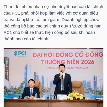
Theo đó, nhiều nhân sự phê duyệt báo cáo tài chính
TÀI
của
PC1
phải phối hợp làm việc với cơ quan điều
CHÍNH
tra và đã bị khởi tố, tạm giam, Doanh nghiệp chưa
CÁ
thể công bố báo cáo tài chính quý 1/2026 đúng hạn.
NHÂN
PC1
cho biết sẽ thực hiện công bố sau khi hoàn
thành báo cáo tài chính.
PHÂN
TÍCH
VIETSTOCKFINANCE
VĨ
MÔ