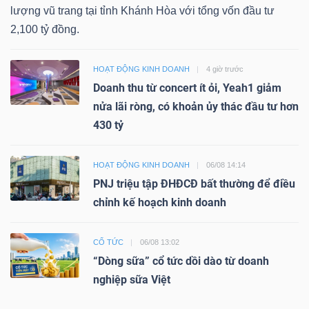
lượng vũ trang tại tỉnh Khánh Hòa với tổng vốn đầu tư
2,100 tỷ đồng.
HOẠT ĐỘNG KINH DOANH
4 giờ trước
Doanh thu từ concert ít ỏi, Yeah1 giảm
nửa lãi ròng, có khoản ủy thác đầu tư hơn
430 tỷ
HOẠT ĐỘNG KINH DOANH
06/08 14:14
PNJ triệu tập ĐHĐCĐ bất thường để điều
chỉnh kế hoạch kinh doanh
CỔ TỨC
06/08 13:02
“Dòng sữa” cổ tức dồi dào từ doanh
nghiệp sữa Việt