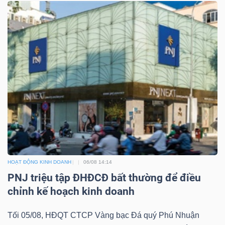
Công
cụ
đầu
tư
HOẠT ĐỘNG KINH DOANH
06/08 14:14
Truyền
PNJ triệu tập ĐHĐCĐ bất thường để điều
thông
chỉnh kế hoạch kinh doanh
tài
chính
Tối 05/08, HĐQT CTCP Vàng bạc Đá quý Phú Nhuận