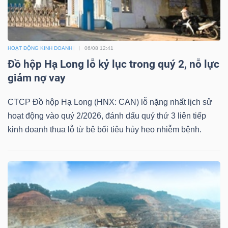
HOẠT ĐỘNG KINH DOANH
06/08 12:41
Đồ hộp Hạ Long lỗ kỷ lục trong quý 2, nỗ lực
giảm nợ vay
CTCP Đồ hộp Hạ Long (HNX: CAN) lỗ nặng nhất lịch sử
hoạt động vào quý 2/2026, đánh dấu quý thứ 3 liên tiếp
kinh doanh thua lỗ từ bê bối tiêu hủy heo nhiễm bệnh.