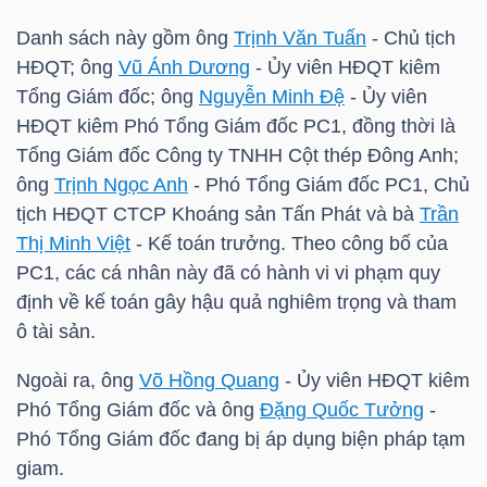
HÀNG
Danh sách này gồm ông
Trịnh Văn Tuấn
- Chủ tịch
HÓA
HĐQT; ông
Vũ Ánh Dương
- Ủy viên HĐQT kiêm
Tổng Giám đốc; ông
Nguyễn Minh Đệ
- Ủy viên
HĐQT kiêm Phó Tổng Giám đốc
PC1
, đồng thời là
KINH
Tổng Giám đốc Công ty TNHH Cột thép Đông Anh;
TẾ
ông
Trịnh Ngọc Anh
- Phó Tổng Giám đốc
PC1
, Chủ
tịch HĐQT CTCP Khoáng sản Tấn Phát và bà
Trần
Thị Minh Việt
- Kế toán trưởng. Theo công bố của
PC1
, các cá nhân này đã có hành vi vi phạm quy
THẾ
định về kế toán gây hậu quả nghiêm trọng và tham
GIỚI
ô tài sản.
Ngoài ra, ông
Võ Hồng Quang
- Ủy viên HĐQT kiêm
ĐÔNG
Phó Tổng Giám đốc và ông
Đặng Quốc Tưởng
-
DƯƠNG
Phó Tổng Giám đốc đang bị áp dụng biện pháp tạm
giam.