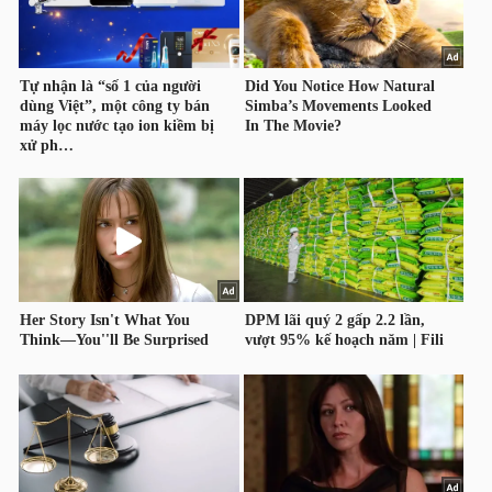
LIỆU
Ngành
(-)
VS-
SECTOR
NĂNG
LƯỢNG