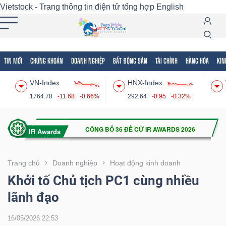
Vietstock - Trang thông tin điện tử tổng hợp
English
TIN MỚI
CHỨNG KHOÁN
DOANH NGHIỆP
BẤT ĐỘNG SẢN
TÀI CHÍNH
HÀNG HÓA
KIN
Tất cả
Tính năng
Ngành
Mã chứng khoán
Lãnh
VN-Index
HNX-Index
Tính
1764.78
-11.68
-0.66%
292.64
-0.95
-0.32%
năng
(-)
VIETSTOCK
Trang chủ
Doanh nghiệp
Hoạt động kinh doanh
Khởi tố Chủ tịch PC1 cùng nhiều
lãnh đạo
CHỨNG
KHOÁN
16/05/2026 22:53