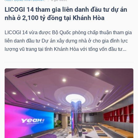
Mã
LICOGI 14 tham gia liên danh đầu tư dự án
chứng
nhà ở 2,100 tỷ đồng tại Khánh Hòa
khoán
LICOGI 14 vừa được Bộ Quốc phòng chấp thuận tham gia
(-)
liên danh đầu tư Dự án xây dựng nhà ở cho gia đình lực
Tất cả
Cổ phiếu
Chỉ số
Chứng chỉ quỹ
Chứng 
lượng vũ trang tại tỉnh Khánh Hòa với tổng vốn đầu tư...
Lãnh
đạo
(-)
Tất cả
Người nội bộ
Người liên quan
Cổ đông lớn
Tin
tức
(-)