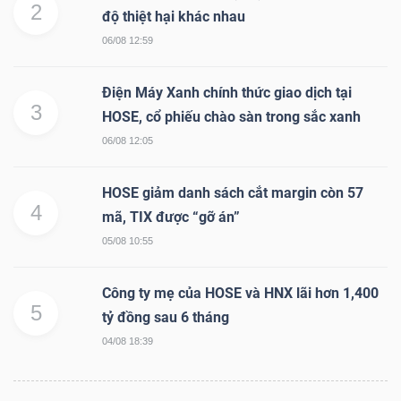
2
YẾU
độ thiệt hại khác nhau
06/08 12:59
Điện Máy Xanh chính thức giao dịch tại
3
HOSE, cổ phiếu chào sàn trong sắc xanh
TIÊU
DÙNG
06/08 12:05
THIẾT
HOSE giảm danh sách cắt margin còn 57
YẾU
4
mã, TIX được “gỡ án”
05/08 10:55
Công ty mẹ của HOSE và HNX lãi hơn 1,400
CHĂM
5
tỷ đồng sau 6 tháng
SÓC
04/08 18:39
SỨC
KHỎE