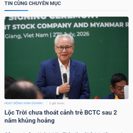
TIN CÙNG CHUYÊN MỤC
TÀI
CHÍNH
CÔNG
NGHỆ
THÔNG
TIN
HOẠT ĐỘNG KINH DOANH
2 giờ trước
Lộc Trời chưa thoát cảnh trễ BCTC sau 2
năm khủng hoảng