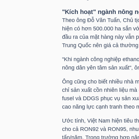
"Kích hoạt" ngành nông n
Theo ông Đỗ Văn Tuấn, Chủ tịc
TRÁI
hiện có hơn 500.000 ha sắn với
PHIẾU
đầu ra của mặt hàng này vẫn p
Trung Quốc nên giá cả thường
"Khi ngành công nghiệp ethanol
CÔNG
nông dân yên tâm sản xuất", ô
CỤ
ĐẦU
Ông cũng cho biết nhiều nhà m
TƯ
chỉ sản xuất cồn nhiên liệu m
fusel và DDGS phục vụ sản xuấ
cao năng lực cạnh tranh theo m
TRUY
Ước tính, Việt Nam hiện tiêu t
XUẤT
cho cả RON92 và RON95, nhu cầ
DỮ
tấn/năm. Trong trường hợp nân