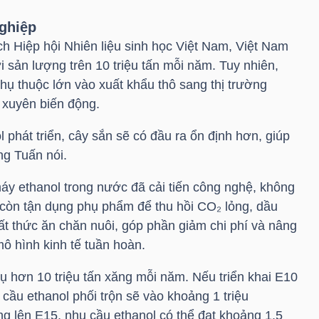
ghiệp
h Hiệp hội Nhiên liệu sinh học Việt Nam, Việt Nam
 sản lượng trên 10 triệu tấn mỗi năm. Tuy nhiên,
hụ thuộc lớn vào xuất khẩu thô sang thị trường
 xuyên biến động.
 phát triển, cây sắn sẽ có đầu ra ổn định hơn, giúp
ng Tuấn nói.
áy ethanol trong nước đã cải tiến công nghệ, không
à còn tận dụng phụ phẩm để thu hồi CO₂ lỏng, dầu
t thức ăn chăn nuôi, góp phần giảm chi phí và nâng
ô hình kinh tế tuần hoàn.
hụ hơn 10 triệu tấn xăng mỗi năm. Nếu triển khai E10
u ethanol phối trộn sẽ vào khoảng 1 triệu
g lên E15, nhu cầu ethanol có thể đạt khoảng 1,5