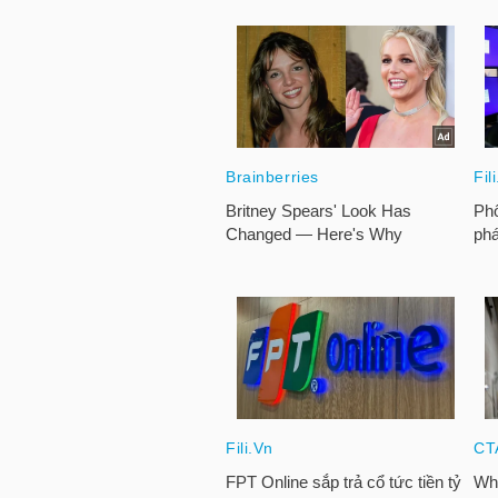
NGUYÊN
VẬT
LIỆU
CÔNG
NGHIỆP
TIÊU
DÙNG
KHÔNG
THIẾT