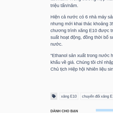
LIỆU
triệu tấn/năm.
Hiện cả nước có 6 nhà máy sản
Ngành
nhưng mới khai thác khoảng 35
(-)
chương trình xăng E10 được tr
VS-
suất hoạt động, đồng thời bổ 
SECTOR
nước.
"Ethanol sản xuất trong nước 
khẩu về giá. Chúng tôi chỉ nhậ
Chủ tịch Hiệp hội Nhiên liệu si
NĂNG
LƯỢNG
xăng E10
chuyển đổi xăng E