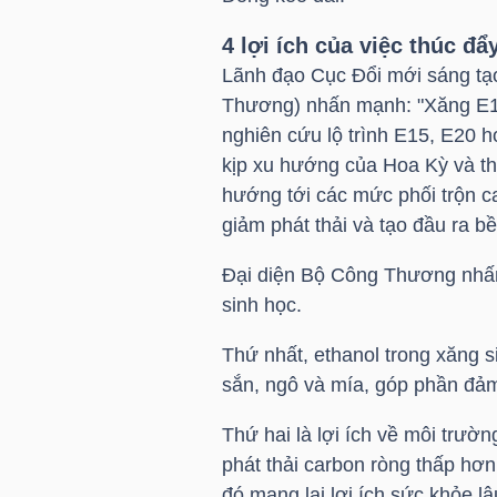
4 lợi ích của việc thúc đ
TÀI
Lãnh đạo Cục Đổi mới sáng tạ
CHÍNH
Thương) nhấn mạnh: "Xăng E10
CÁ
nghiên cứu lộ trình E15, E20 
NHÂN
kịp xu hướng của Hoa Kỳ và thế
hướng tới các mức phối trộn 
giảm phát thải và tạo đầu ra 
PHÂN
Đại diện Bộ Công Thương nhấn
TÍCH
sinh học.
VIETSTOCKFINANCE
Thứ nhất, ethanol trong xăng s
sắn, ngô và mía, góp phần đảm
Thứ hai là lợi ích về môi trườ
VĨ
phát thải carbon ròng thấp hơn
MÔ
đó mang lại lợi ích sức khỏe lâ