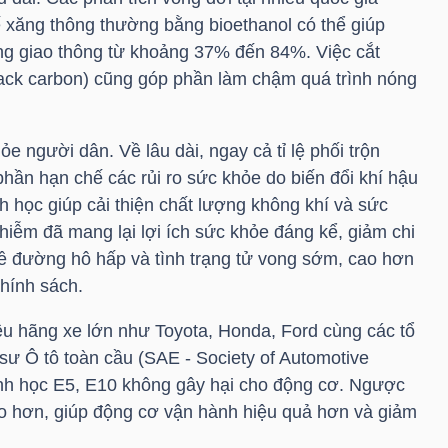
hế xăng thông thường bằng bioethanol có thể giúp
ong giao thông từ khoảng 37% đến 84%. Việc cắt
ack carbon) cũng góp phần làm chậm quá trình nóng
ỏe người dân. Về lâu dài, ngay cả tỉ lệ phối trộn
ần hạn chế các rủi ro sức khỏe do biến đổi khí hậu
inh học giúp cải thiện chất lượng không khí và sức
hiễm đã mang lại lợi ích sức khỏe đáng kể, giảm chi
về đường hô hấp và tình trạng tử vong sớm, cao hơn
chính sách.
ều hãng xe lớn như Toyota, Honda, Ford cùng các tổ
sư Ô tô toàn cầu (SAE - Society of Automotive
inh học E5, E10 không gây hại cho động cơ. Ngược
cao hơn, giúp động cơ vận hành hiệu quả hơn và giảm