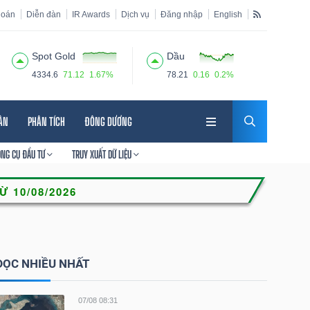
hoán
Diễn đàn
IR Awards
Dịch vụ
Đăng nhập
English
Spot Gold
Dầu
4334.6
71.12
1.67%
78.21
0.16
0.2%
HÂN
PHÂN TÍCH
ĐÔNG DƯƠNG
ÔNG CỤ ĐẦU TƯ
TRUY XUẤT DỮ LIỆU
ĐỌC NHIỀU NHẤT
07/08 08:31