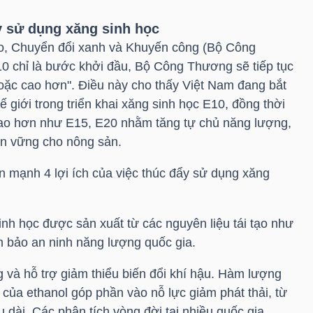
ẩy sử dụng xăng sinh học
o, Chuyển đổi xanh và Khuyến công (Bộ Công
 chỉ là bước khởi đầu, Bộ Công Thương sẽ tiếp tục
hoặc cao hơn". Điều này cho thấy Việt Nam đang bắt
 giới trong triển khai xăng sinh học E10, đồng thời
cao hơn như E15, E20 nhằm tăng tự chủ năng lượng,
bền vững cho nông sản.
 mạnh 4 lợi ích của việc thúc đẩy sử dụng xăng
inh học được sản xuất từ các nguyên liệu tái tạo như
 bảo an ninh năng lượng quốc gia.
ng và hỗ trợ giảm thiểu biến đổi khí hậu. Hàm lượng
 của ethanol góp phần vào nỗ lực giảm phát thải, từ
u dài. Các phân tích vòng đời tại nhiều quốc gia