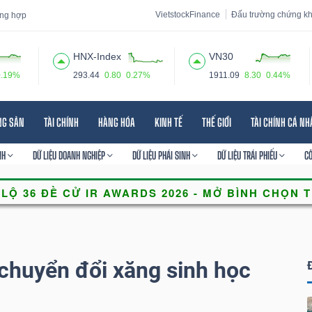
VietstockFinance
Đấu trường chứng k
tổng hợp
HNX-Index
VN30
0.19%
293.44
0.80
0.27%
1911.09
8.30
0.44%
 đạo
Tin tức
Báo cáo phân tích
Thuật ngữ
Dịch vụ
NG SẢN
TÀI CHÍNH
HÀNG HÓA
KINH TẾ
THẾ GIỚI
TÀI CHÍNH CÁ N
NH
DỮ LIỆU DOANH NGHIỆP
DỮ LIỆU PHÁI SINH
DỮ LIỆU TRÁI PHIẾU
C
 chuyển đổi xăng sinh học