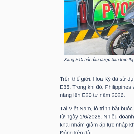
HÀNG
HÓA
KINH
TẾ
Xăng E10 bắt đầu được bán trên thị 
THẾ
Trên thế giới, Hoa Kỳ đã sử dụn
GIỚI
E85. Trong khi đó, Philippine
nâng lên E20 từ năm 2026.
Tại Việt Nam, lộ trình bắt bu
ĐÔNG
từ ngày 1/6/2026. Nhiều doanh
DƯƠNG
khai nhằm giảm áp lực nhập k
Đông kéo dài.