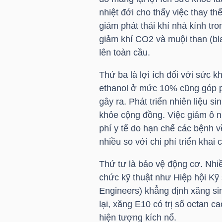
nhiệt đới cho thấy việc thay t
giảm phát thải khí nhà kính tr
NGÀNH
giảm khí CO2 và muội than (bl
lên toàn cầu.
Thứ ba là lợi ích đối với sức kh
DOANH
ethanol ở mức 10% cũng góp ph
NGHIỆP
gây ra. Phát triển nhiên liệu s
khỏe cộng đồng. Việc giảm ô n
phí y tế do hạn chế các bệnh 
nhiều so với chi phí triển khai 
CỔ
PHIẾU
Thứ tư là bảo vệ động cơ. Nhi
chức kỹ thuật như Hiệp hội Kỹ 
Engineers) khẳng định xăng s
PHÁI
lại, xăng E10 có trị số octan 
SINH
hiện tượng kích nổ.