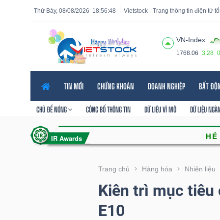
Thứ Bảy, 08/08/2026
18:56:49
Vietstock - Trang thông tin điện tử 
VN-Index
1768.06
3.28
Tất cả
Tính năng
Ngành
Mã chứng khoán
Lãnh
TIN MỚI
CHỨNG KHOÁN
DOANH NGHIỆP
BẤT ĐỘ
Tính
năng
CHỦ ĐỀ NÓNG
CÔNG BỐ THÔNG TIN
DỮ LIỆU VĨ MÔ
DỮ LIỆU NGÀ
(-)
VIETSTOCK
Trang chủ
Hàng hóa
Nhiên liệu
Kiên trì mục tiêu
CHỨNG
E10
KHOÁN