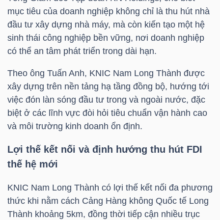
mục tiêu của doanh nghiệp không chỉ là thu hút nhà
đầu tư xây dựng nhà máy, mà còn kiến tạo một hệ
sinh thái công nghiệp bền vững, nơi doanh nghiệp
TRÁI
có thể an tâm phát triển trong dài hạn.
PHIẾU
Theo ông Tuấn Anh, KNIC Nam Long Thành được
xây dựng trên nền tảng hạ tầng đồng bộ, hướng tới
việc đón làn sóng đầu tư trong và ngoài nước, đặc
CÔNG
biệt ở các lĩnh vực đòi hỏi tiêu chuẩn vận hành cao
CỤ
và môi trường kinh doanh ổn định.
ĐẦU
TƯ
Lợi thế kết nối và định hướng thu hút FDI
thế hệ mới
TRUY
KNIC Nam Long Thành có lợi thế kết nối đa phương
XUẤT
thức khi nằm cách Cảng Hàng không Quốc tế Long
Thành khoảng 5km, đồng thời tiếp cận nhiều trục
DỮ