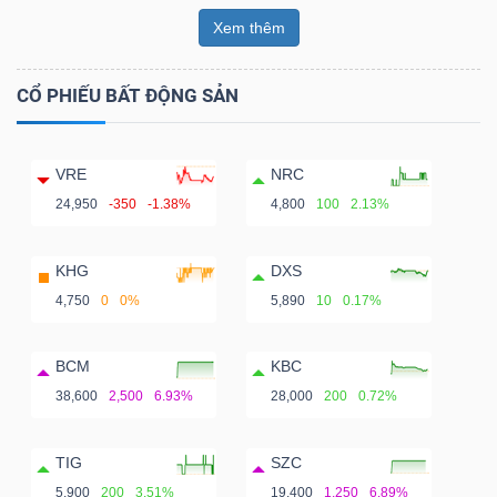
Xem thêm
CỔ PHIẾU BẤT ĐỘNG SẢN
VRE
NRC
24,950
-350
-1.38%
4,800
100
2.13%
KHG
DXS
4,750
0
0%
5,890
10
0.17%
BCM
KBC
38,600
2,500
6.93%
28,000
200
0.72%
TIG
SZC
5,900
200
3.51%
19,400
1,250
6.89%