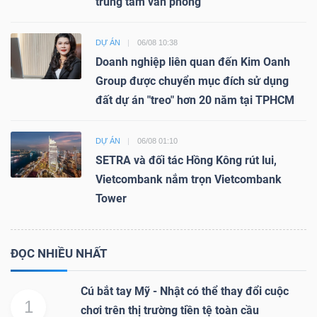
trung tâm văn phòng
DỰ ÁN
06/08 10:38
Doanh nghiệp liên quan đến Kim Oanh
Group được chuyển mục đích sử dụng
đất dự án "treo" hơn 20 năm tại TPHCM
DỰ ÁN
06/08 01:10
SETRA và đối tác Hồng Kông rút lui,
Vietcombank nắm trọn Vietcombank
Tower
ĐỌC NHIỀU NHẤT
Cú bắt tay Mỹ - Nhật có thể thay đổi cuộc
1
chơi trên thị trường tiền tệ toàn cầu