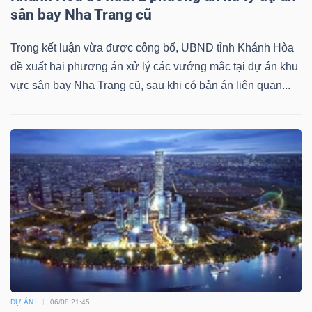
sân bay Nha Trang cũ
Trong kết luận vừa được công bố, UBND tỉnh Khánh Hòa
Dữ
đề xuất hai phương án xử lý các vướng mắc tại dự án khu
liệu
vực sân bay Nha Trang cũ, sau khi có bản án liên quan...
tài
chính
DỰ ÁN
06/08 21:45