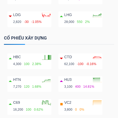
LDG
LHG
2,820
-30
-1.05%
28,000
550
2%
CỔ PHIẾU XÂY DỰNG
HBC
CTD
4,300
100
2.38%
62,100
-100
-0.16%
HTN
HU3
7,270
120
1.68%
3,100
400
14.81%
C69
VC2
16,200
100
0.62%
3,800
0
0%