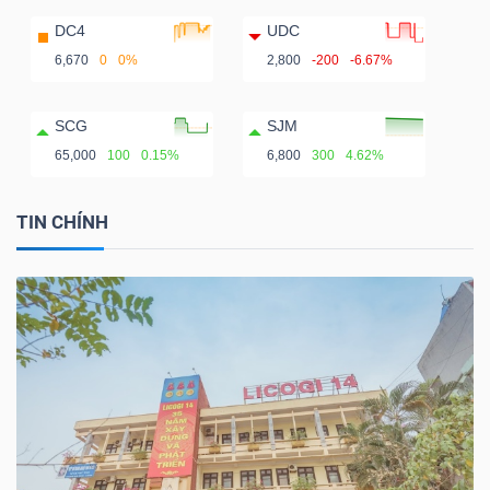
DC4
UDC
6,670
0
0%
2,800
-200
-6.67%
SCG
SJM
65,000
100
0.15%
6,800
300
4.62%
TIN CHÍNH