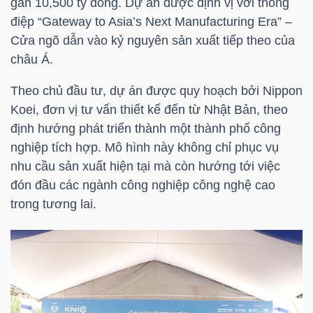
gần 10,500 tỷ đồng. Dự án được định vị với thông
HÀNG
điệp “Gateway to Asia’s Next Manufacturing Era” –
HÓA
Cửa ngõ dẫn vào kỷ nguyên sản xuất tiếp theo của
châu Á.
Theo chủ đầu tư, dự án được quy hoạch bởi Nippon
KINH
Koei, đơn vị tư vấn thiết kế đến từ Nhật Bản, theo
TẾ
định hướng phát triển thành một thành phố công
nghiệp tích hợp. Mô hình này không chỉ phục vụ
nhu cầu sản xuất hiện tại mà còn hướng tới việc
THẾ
đón đầu các ngành công nghiệp công nghệ cao
GIỚI
trong tương lai.
ĐÔNG
DƯƠNG