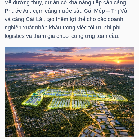
Về đường thủy, dự án có khả năng tiếp cận cảng
NGUYÊN
Phước An, cụm cảng nước sâu Cái Mép – Thị Vải
VẬT
và cảng Cát Lái, tạo thêm lợi thế cho các doanh
LIỆU
nghiệp xuất nhập khẩu trong việc tối ưu chi phí
logistics và tham gia chuỗi cung ứng toàn cầu.
CÔNG
NGHIỆP
TIÊU
DÙNG
KHÔNG
THIẾT