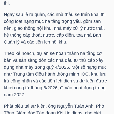
thi.
Ngay sau lễ ra quân, các nhà thầu sẽ triển khai thi
NGÀNH
công loạt hạng mục hạ tầng trọng yếu, gồm san
nền, giao thông nội khu, nhà máy xử lý nước thải,
hệ thống cấp thoát nước, cấp điện, tòa nhà Ban
Quản lý và các tiện ích nội khu.
DOANH
NGHIỆP
Theo kế hoạch, dự án sẽ hoàn thành hạ tầng cơ
bản và sẵn sàng đón các nhà đầu tư thứ cấp xây
dựng nhà máy trong quý 4/2026. Một số hạng mục
CỔ
như Trung tâm điều hành thông minh IOC, khu lưu
PHIẾU
trú công nhân và các tiện ích dịch vụ dự kiến được
khởi công từ tháng 6/2026, đi vào hoạt động trong
năm 2027.
PHÁI
Phát biểu tại sự kiện, ông Nguyễn Tuấn Anh, Phó
SINH
Tổng Giám đốc Tập đoàn KN Holdings, cho biết