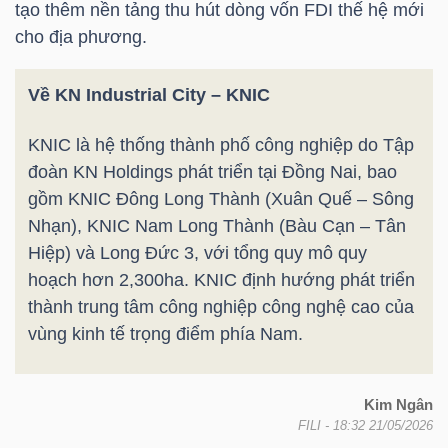
DỊCH
tạo thêm nền tảng thu hút dòng vốn FDI thế hệ mới
VỤ
cho địa phương.
TRUYỀN
THÔNG
Về KN Industrial City – KNIC
KNIC là hệ thống thành phố công nghiệp do Tập
đoàn KN Holdings phát triển tại Đồng Nai, bao
gồm KNIC Đông Long Thành (Xuân Quế – Sông
TIỆN
Nhạn), KNIC Nam Long Thành (Bàu Cạn – Tân
ÍCH
Hiệp) và Long Đức 3, với tổng quy mô quy
hoạch hơn 2,300ha. KNIC định hướng phát triển
thành trung tâm công nghiệp công nghệ cao của
vùng kinh tế trọng điểm phía Nam.
BẤT
ĐỘNG
Kim Ngân
SẢN
FILI
- 18:32 21/05/2026