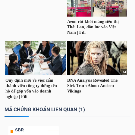
Bài
viết
của
tác
giả
(-)
Báo
cáo
phân
tích
(-)
MÃ CHỨNG KHOÁN LIÊN QUAN (1)
Thuật
SBR