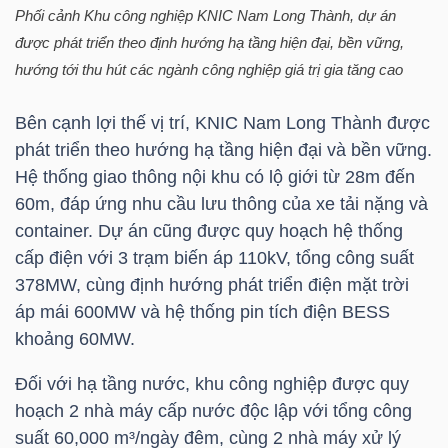
YẾU
Phối cảnh Khu công nghiệp KNIC Nam Long Thành, dự án
được phát triển theo định hướng hạ tầng hiện đại, bền vững,
hướng tới thu hút các ngành công nghiệp giá trị gia tăng cao
Bên cạnh lợi thế vị trí, KNIC Nam Long Thành được
TIÊU
phát triển theo hướng hạ tầng hiện đại và bền vững.
DÙNG
Hệ thống giao thông nội khu có lộ giới từ 28m đến
THIẾT
60m, đáp ứng nhu cầu lưu thông của xe tải nặng và
YẾU
container. Dự án cũng được quy hoạch hệ thống
cấp điện với 3 trạm biến áp 110kV, tổng công suất
378MW, cùng định hướng phát triển điện mặt trời
áp mái 600MW và hệ thống pin tích điện BESS
CHĂM
khoảng 60MW.
SÓC
Đối với hạ tầng nước, khu công nghiệp được quy
SỨC
hoạch 2 nhà máy cấp nước độc lập với tổng công
KHỎE
suất 60,000 m³/ngày đêm, cùng 2 nhà máy xử lý