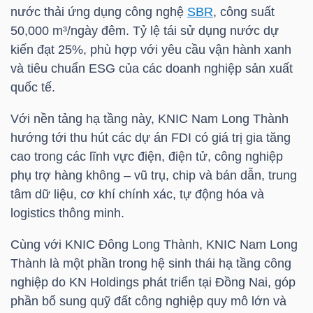
nước thải ứng dụng công nghệ
SBR
, công suất
50,000 m³/ngày đêm. Tỷ lệ tái sử dụng nước dự
kiến đạt 25%, phù hợp với yêu cầu vận hành xanh
TÀI
và tiêu chuẩn ESG của các doanh nghiệp sản xuất
quốc tế.
CHÍNH
Với nền tảng hạ tầng này, KNIC Nam Long Thành
hướng tới thu hút các dự án FDI có giá trị gia tăng
cao trong các lĩnh vực điện, điện tử, công nghiệp
CÔNG
phụ trợ hàng không – vũ trụ, chip và bán dẫn, trung
NGHỆ
tâm dữ liệu, cơ khí chính xác, tự động hóa và
THÔNG
logistics thông minh.
TIN
Cùng với KNIC Đông Long Thành, KNIC Nam Long
Thành là một phần trong hệ sinh thái hạ tầng công
nghiệp do KN Holdings phát triển tại Đồng Nai, góp
phần bổ sung quỹ đất công nghiệp quy mô lớn và