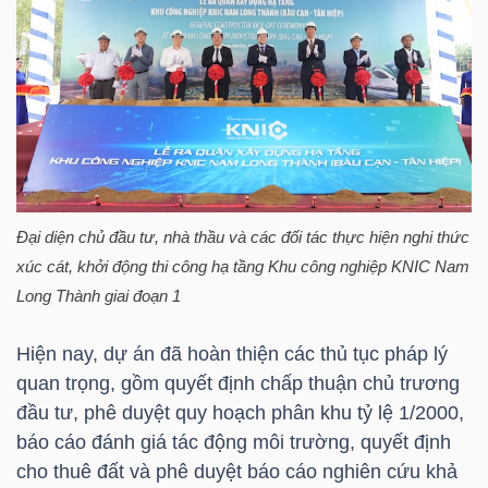
TÀI
CHÍNH
CÁ
NHÂN
Đại diện chủ đầu tư, nhà thầu và các đối tác thực hiện nghi thức
PHÂN
xúc cát, khởi động thi công hạ tầng Khu công nghiệp KNIC Nam
TÍCH
Long Thành giai đoạn 1
VIETSTOCKFINANCE
Hiện nay, dự án đã hoàn thiện các thủ tục pháp lý
quan trọng, gồm quyết định chấp thuận chủ trương
đầu tư, phê duyệt quy hoạch phân khu tỷ lệ 1/2000,
VĨ
báo cáo đánh giá tác động môi trường, quyết định
MÔ
cho thuê đất và phê duyệt báo cáo nghiên cứu khả