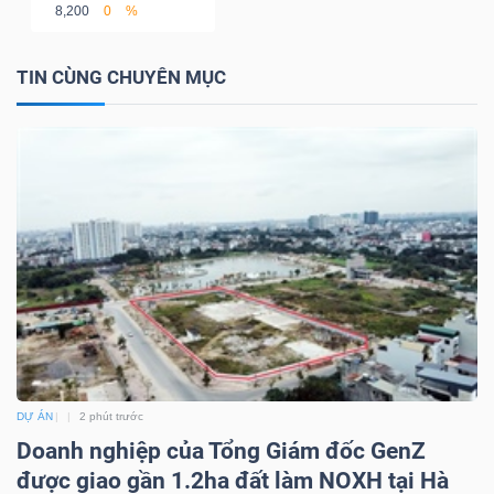
ngữ
8,200
0
%
(-)
TIN CÙNG CHUYÊN MỤC
Dịch
vụ
(-)
Đào
tạo
DỰ ÁN
2 phút trước
Sách
Doanh nghiệp của Tổng Giám đốc GenZ
tài
được giao gần 1.2ha đất làm NOXH tại Hà
chính