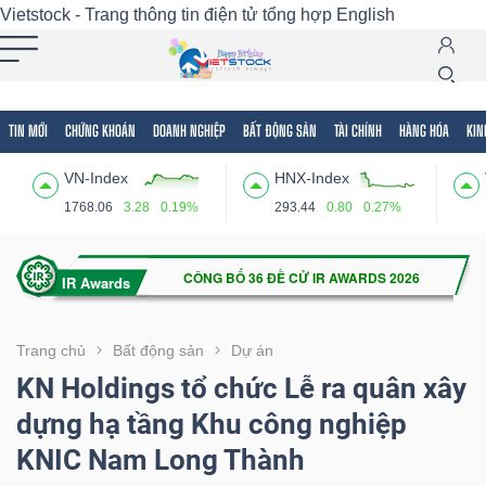
Vietstock - Trang thông tin điện tử tổng hợp
English
TIN MỚI
CHỨNG KHOÁN
DOANH NGHIỆP
BẤT ĐỘNG SẢN
TÀI CHÍNH
HÀNG HÓA
KIN
Tất cả
Tính năng
Ngành
Mã chứng khoán
Lãnh
VN-Index
HNX-Index
Tính
1768.06
3.28
0.19%
293.44
0.80
0.27%
năng
(-)
VIETSTOCK
Trang chủ
Bất động sản
Dự án
KN Holdings tổ chức Lễ ra quân xây
dựng hạ tầng Khu công nghiệp
CHỨNG
KNIC Nam Long Thành
KHOÁN