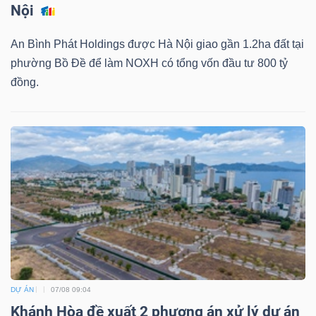
Nội
An Bình Phát Holdings được Hà Nội giao gần 1.2ha đất tại
phường Bồ Đề để làm NOXH có tổng vốn đầu tư 800 tỷ
đồng.
Công
cụ
đầu
tư
Truyền
thông
tài
DỰ ÁN
07/08 09:04
chính
Khánh Hòa đề xuất 2 phương án xử lý dự án