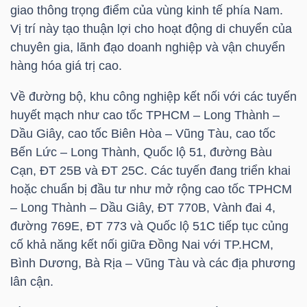
giao thông trọng điểm của vùng kinh tế phía Nam.
LIỆU
Vị trí này tạo thuận lợi cho hoạt động di chuyển của
chuyên gia, lãnh đạo doanh nghiệp và vận chuyển
Ngành
hàng hóa giá trị cao.
(-)
Về đường bộ, khu công nghiệp kết nối với các tuyến
VS-
huyết mạch như cao tốc TPHCM – Long Thành –
SECTOR
Dầu Giây, cao tốc Biên Hòa – Vũng Tàu, cao tốc
Bến Lức – Long Thành, Quốc lộ 51, đường Bàu
Cạn, ĐT 25B và ĐT 25C. Các tuyến đang triển khai
hoặc chuẩn bị đầu tư như mở rộng cao tốc TPHCM
– Long Thành – Dầu Giây, ĐT 770B, Vành đai 4,
NĂNG
đường 769E, ĐT 773 và Quốc lộ 51C tiếp tục củng
LƯỢNG
cố khả năng kết nối giữa Đồng Nai với
TP.HCM
,
Bình Dương, Bà Rịa – Vũng Tàu và các địa phương
lân cận.