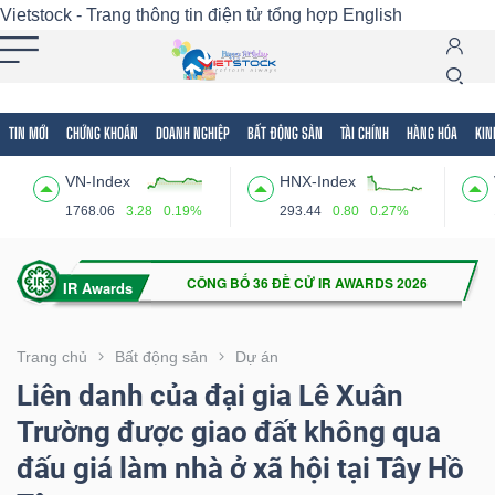
Vietstock - Trang thông tin điện tử tổng hợp
English
TIN MỚI
CHỨNG KHOÁN
DOANH NGHIỆP
BẤT ĐỘNG SẢN
TÀI CHÍNH
HÀNG HÓA
KIN
Tất cả
Tính năng
Ngành
Mã chứng khoán
Lãnh
VN-Index
HNX-Index
Tính
1768.06
3.28
0.19%
293.44
0.80
0.27%
năng
(-)
VIETSTOCK
Trang chủ
Bất động sản
Dự án
Liên danh của đại gia Lê Xuân
Trường được giao đất không qua
CHỨNG
đấu giá làm nhà ở xã hội tại Tây Hồ
KHOÁN