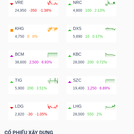
VRE
NRC
24,950
-350
-1.38%
4,800
100
2.13%
KHG
DXS
4,750
0
0%
5,890
10
0.17%
BCM
KBC
38,600
2,500
6.93%
28,000
200
0.72%
TIG
SZC
5,900
200
3.51%
19,400
1,250
6.89%
LDG
LHG
2,820
-30
-1.05%
28,000
550
2%
CỔ PHIẾU XÂY DỰNG