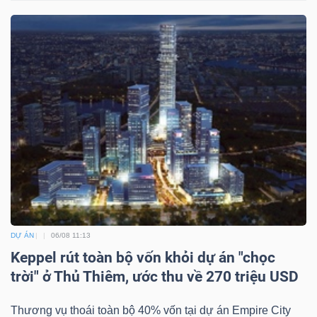
ngữ
(-)
Dịch
vụ
(-)
Đào
tạo
DỰ ÁN
06/08 11:13
Keppel rút toàn bộ vốn khỏi dự án "chọc
Sách
trời" ở Thủ Thiêm, ước thu về 270 triệu USD
tài
Thương vụ thoái toàn bộ 40% vốn tại dự án Empire City
chính