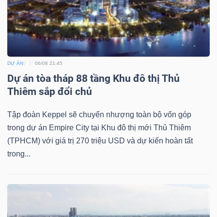
Mã
chứng
khoán
(-)
DỰ ÁN
06/08 21:45
Tất cả
Cổ phiếu
Chỉ số
Chứng chỉ quỹ
Chứng 
Dự án tòa tháp 88 tầng Khu đô thị Thủ
Thiêm sắp đổi chủ
Lãnh
đạo
Tập đoàn Keppel sẽ chuyển nhượng toàn bộ vốn góp
(-)
trong dự án Empire City tại Khu đô thị mới Thủ Thiêm
(TPHCM) với giá trị 270 triệu USD và dự kiến hoàn tất
Tất cả
Người nội bộ
Người liên quan
Cổ đông lớn
trong...
Tin
tức
(-)