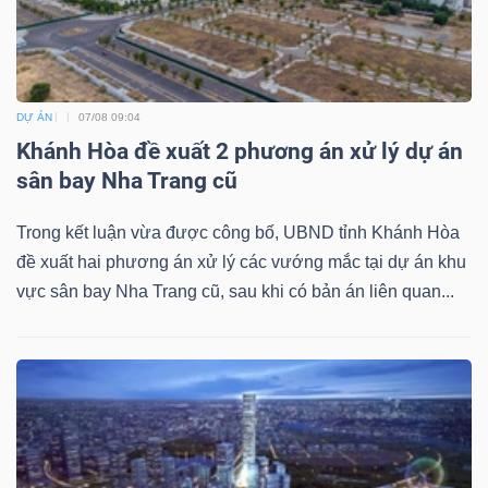
DỊCH
VỤ
TRUYỀN
THÔNG
DỰ ÁN
07/08 09:04
Khánh Hòa đề xuất 2 phương án xử lý dự án
sân bay Nha Trang cũ
TIỆN
Trong kết luận vừa được công bố, UBND tỉnh Khánh Hòa
ÍCH
đề xuất hai phương án xử lý các vướng mắc tại dự án khu
vực sân bay Nha Trang cũ, sau khi có bản án liên quan...
BẤT
ĐỘNG
SẢN