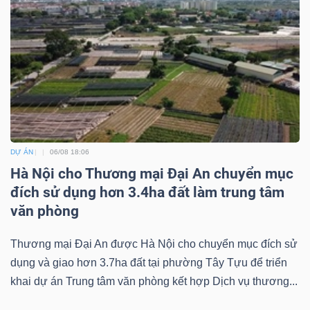
Bài
viết
của
tác
giả
(-)
DỰ ÁN
06/08 18:06
Báo
Hà Nội cho Thương mại Đại An chuyển mục
cáo
đích sử dụng hơn 3.4ha đất làm trung tâm
phân
văn phòng
tích
(-)
Thương mại Đại An được Hà Nội cho chuyển mục đích sử
dụng và giao hơn 3.7ha đất tại phường Tây Tựu để triển
khai dự án Trung tâm văn phòng kết hợp Dịch vụ thương...
Thuật