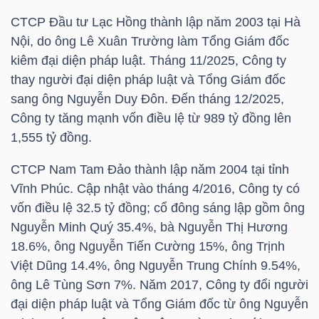
CTCP Đầu tư Lạc Hồng thành lập năm 2003 tại Hà
Nội, do ông Lê Xuân Trường làm Tổng Giám đốc
TRÁI
kiêm đại diện pháp luật. Tháng 11/2025, Công ty
PHIẾU
thay người đại diện pháp luật và Tổng Giám đốc
sang ông Nguyễn Duy Đôn. Đến tháng 12/2025,
Công ty tăng mạnh vốn điều lệ từ 989 tỷ đồng lên
1,555 tỷ đồng.
CÔNG
CỤ
CTCP Nam Tam Đảo thành lập năm 2004 tại tỉnh
ĐẦU
Vĩnh Phúc. Cập nhật vào tháng 4/2016, Công ty có
TƯ
vốn điều lệ 32.5 tỷ đồng; cổ đông sáng lập gồm ông
Nguyễn Minh Quý 35.4%, bà Nguyễn Thị Hương
18.6%, ông Nguyễn Tiến Cường 15%, ông Trịnh
Việt Dũng 14.4%, ông Nguyễn Trung Chính 9.54%,
TRUY
ông Lê Tùng Sơn 7%. Năm 2017, Công ty đổi người
XUẤT
đại diện pháp luật và Tổng Giám đốc từ ông Nguyễn
DỮ