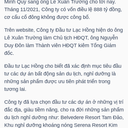
Minh Quý sang ông Lê Xuân Trường cho tới nay.
LIỆU
Tháng 11/2021, Công ty có vốn điều lệ 888 tỷ đồng,
cơ cấu cổ đông không được công bố.
Ngành
(-)
Trên website, Công ty Đầu tư Lạc Hồng hiện do ông
Lê Xuân Trường làm Chủ tịch HĐQT, ông Nguyễn
VS-
Duy Đôn làm Thành viên HĐQT kiêm Tổng Giám
SECTOR
đốc.
Đầu tư Lạc Hồng cho biết đã xác định mục tiêu đầu
tư các dự án bất động sản du lịch, nghỉ dưỡng là
những sản phẩm được ưu tiên phát triển trong
tương lai.
NĂNG
LƯỢNG
Công ty đã lựa chọn đầu tư các dự án ở những vị trí
đắc địa, giàu tiềm năng, cho ra đời những sản phẩm
du lịch nghỉ dưỡng như: Belvedere Resort Tam Đảo,
Khu nghỉ dưỡng khoáng nóng Serena Resort Kim