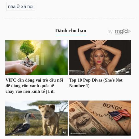
YẾU
nhà ở xã hội
TIÊU
DÙNG
THIẾT
YẾU
CHĂM
SÓC
SỨC
KHỎE