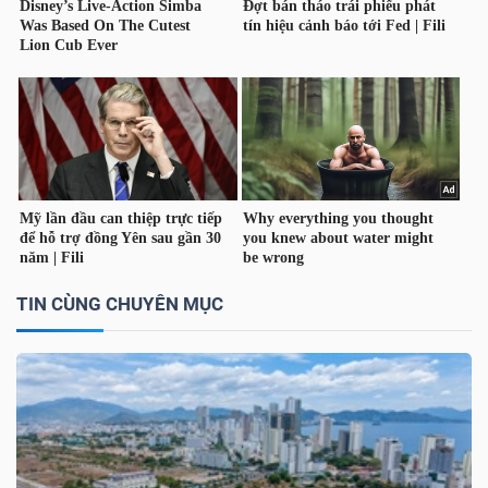
TÀI
CHÍNH
CÔNG
NGHỆ
TIN CÙNG CHUYÊN MỤC
THÔNG
TIN