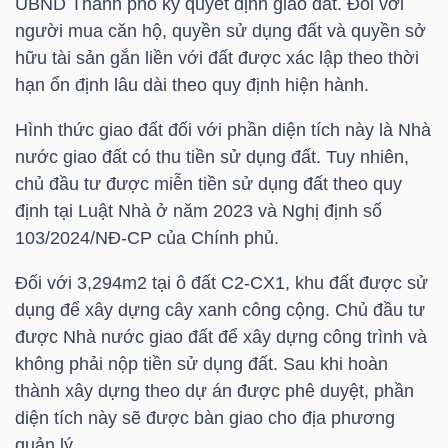
UBND Thành phố ký quyết định giao đất. Đối với
người mua căn hộ, quyền sử dụng đất và quyền sở
TÀI
hữu tài sản gắn liền với đất được xác lập theo thời
CHÍNH
hạn ổn định lâu dài theo quy định hiện hành.
CÁ
Hình thức giao đất đối với phần diện tích này là Nhà
NHÂN
nước giao đất có thu tiền sử dụng đất. Tuy nhiên,
chủ đầu tư được miễn tiền sử dụng đất theo quy
định tại Luật Nhà ở năm 2023 và Nghị định số
PHÂN
103/2024/NĐ-CP của Chính phủ.
TÍCH
Đối với 3,294m2 tại ô đất C2-CX1, khu đất được sử
VIETSTOCKFINANCE
dụng để xây dựng cây xanh công cộng. Chủ đầu tư
được Nhà nước giao đất để xây dựng công trình và
không phải nộp tiền sử dụng đất. Sau khi hoàn
thành xây dựng theo dự án được phê duyệt, phần
VĨ
diện tích này sẽ được bàn giao cho địa phương
MÔ
quản lý.