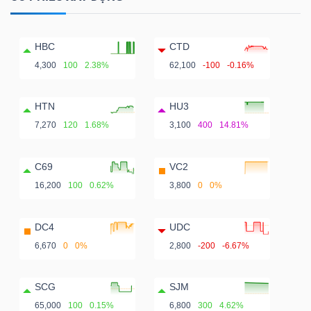
HBC
CTD
4,300
100
2.38%
62,100
-100
-0.16%
HTN
HU3
7,270
120
1.68%
3,100
400
14.81%
C69
VC2
16,200
100
0.62%
3,800
0
0%
DC4
UDC
6,670
0
0%
2,800
-200
-6.67%
SCG
SJM
65,000
100
0.15%
6,800
300
4.62%