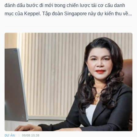
đánh dấu bước đi mới trong chiến lược tái cơ cấu danh
mục của Keppel. Tập đoàn Singapore này dự kiến thu về...
Công
cụ
đầu
tư
Truyền
thông
tài
chính
DỰ ÁN
06/08 10:38