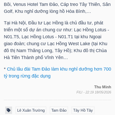
Bôi, Venus Hotel Tam Đảo, Cáp treo Tây Thiên, Sân
NGUYÊN
Golf, Khu nghỉ dưỡng lòng hồ Hòa Bình,…
VẬT
LIỆU
Tại Hà Nội, Đầu tư Lạc Hồng là chủ đầu tư, phát
triển một số dự án chung cư như: Lạc Hồng Lotus -
N01.T5, Lạc Hồng Lotus - N01.T1 tại khu Ngoại
giao đoàn; chung cư Lạc Hồng West Lake (tại Khu
CÔNG
đô thị Nam Thăng Long, Tây Hồ); Khu đô thị Chùa
NGHIỆP
Hà Tiên Thành phố Vĩnh Yên…
*
Chủ lâu đài Tam Đảo làm khu nghỉ dưỡng hơn 700
tỷ trong rừng đặc dụng
Thu Minh
TIÊU
FILI
- 22:19 18/05/2026
DÙNG
KHÔNG
THIẾT
Lê Xuân Trường
Tam Đảo
Tây Hồ Tây