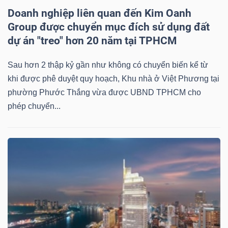
Doanh nghiệp liên quan đến Kim Oanh
Group được chuyển mục đích sử dụng đất
dự án "treo" hơn 20 năm tại TPHCM
Dữ
liệu
Sau hơn 2 thập kỷ gần như không có chuyển biến kể từ
tài
khi được phê duyệt quy hoạch, Khu nhà ở Việt Phương tại
chính
phường Phước Thắng vừa được UBND TPHCM cho
phép chuyển...