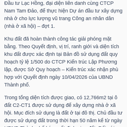
Đầu tư Lạc Hồng, đại diện liên danh cùng CTCP
HÀNG
Nam Tam Đảo, để thực hiện Dự án đầu tư xây dựng
HÓA
nhà ở cho lực lượng vũ trang Công an nhân dân
(nhà ở xã hội) – đợt 1.
KINH
Khu đất đã hoàn thành công tác giải phóng mặt
TẾ
bằng. Theo Quyết định, vị trí, ranh giới và diện tích
khu đất được xác định tại Bản đồ sử dụng đất quy
hoạch tỷ lệ 1/500 do CTCP Kiến trúc Lập Phương
lập, được Sở Quy hoạch – Kiến trúc xác nhận phù
THẾ
hợp với Quyết định ngày 10/04/2026 của UBND
GIỚI
Thành phố.
Trong tổng diện tích được giao, có 12,766m2 tại ô
đất C2-CT1 được sử dụng để xây dựng nhà ở xã
ĐÔNG
hội. Mục đích sử dụng là đất ở tại đô thị. Chủ đầu tư
DƯƠNG
được sử dụng đất trong thời hạn 50 năm kể từ ngày