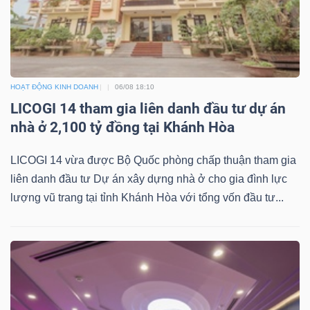
ngữ
(-)
Dịch
vụ
HOẠT ĐỘNG KINH DOANH
06/08 18:10
(-)
LICOGI 14 tham gia liên danh đầu tư dự án
nhà ở 2,100 tỷ đồng tại Khánh Hòa
LICOGI 14 vừa được Bộ Quốc phòng chấp thuận tham gia
Đào
liên danh đầu tư Dự án xây dựng nhà ở cho gia đình lực
tạo
lượng vũ trang tại tỉnh Khánh Hòa với tổng vốn đầu tư...
Sách
tài
chính