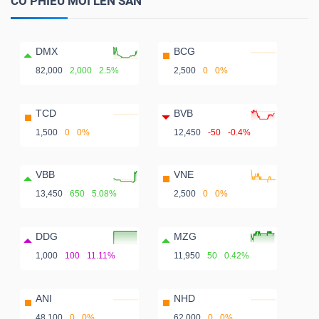
CỔ PHIẾU MỚI LÊN SÀN
DMX
BCG
82,000
2,000
2.5%
2,500
0
0%
TCD
BVB
1,500
0
0%
12,450
-50
-0.4%
VBB
VNE
13,450
650
5.08%
2,500
0
0%
DDG
MZG
1,000
100
11.11%
11,950
50
0.42%
ANI
NHD
48,100
0
0%
62,000
0
0%