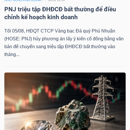
HOẠT ĐỘNG KINH DOANH
06/08 14:14
PNJ triệu tập ĐHĐCĐ bất thường để điều
chỉnh kế hoạch kinh doanh
Tối 05/08, HĐQT CTCP Vàng bạc Đá quý Phú Nhuận
(HOSE: PNJ) hủy phương án lấy ý kiến cổ đông bằng văn
bản để chuyển sang triệu tập ĐHĐCĐ bất thường vào
tháng...