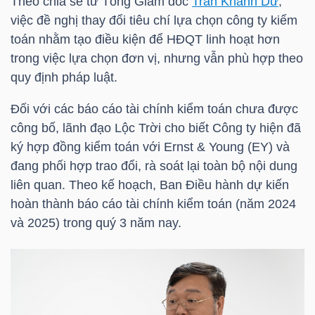
Theo chia sẻ từ Tổng Giám đốc
Trần Khánh Dư
,
HÀNG
việc đề nghị thay đổi tiêu chí lựa chọn công ty kiểm
HÓA
toán nhằm tạo điều kiện để HĐQT linh hoạt hơn
trong việc lựa chọn đơn vị, nhưng vẫn phù hợp theo
quy định pháp luật.
KINH
Đối với các báo cáo tài chính kiểm toán chưa được
TẾ
công bố, lãnh đạo Lộc Trời cho biết Công ty hiện đã
ký hợp đồng kiểm toán với Ernst & Young (EY) và
đang phối hợp trao đổi, rà soát lại toàn bộ nội dung
THẾ
liên quan. Theo kế hoạch, Ban Điều hành dự kiến
GIỚI
hoàn thành báo cáo tài chính kiểm toán (năm 2024
và 2025) trong quý 3 năm nay.
ĐÔNG
DƯƠNG