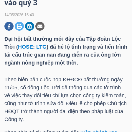
vào quý 3
14/05/2026 15:40
DOANH
NGHIỆP
Đại hội bất thường mới đây của Tập đoàn Lộc
Trời (
HOSE
:
LTG
) đã hé lộ tình trạng và tiến trình
tái cấu trúc gian nan đang diễn ra của ông lớn
BẤT
ngành nông nghiệp một thời.
ĐỘNG
SẢN
Theo biên bản cuộc họp ĐHĐCĐ bất thường ngày
11/05, cổ đông Lộc Trời đã thông qua các tờ trình
về việc thay đổi tiêu chí lựa chọn công ty kiểm toán,
TÀI
cũng như tờ trình sửa đổi Điều lệ cho phép Chủ tịch
CHÍNH
HĐQT trở thành người đại diện theo pháp luật của
Công ty.