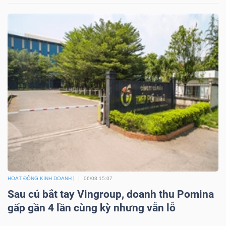
Dữ
liệu
tài
chính
HOẠT ĐỘNG KINH DOANH
06/08 15:07
Sau cú bắt tay Vingroup, doanh thu Pomina
gấp gần 4 lần cùng kỳ nhưng vẫn lỗ