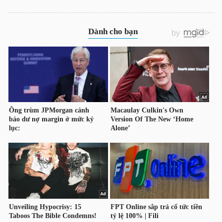
YẾU
TIÊU
DÙNG
THIẾT
YẾU
CHĂM
SÓC
SỨC
KHỎE