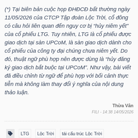
NGUYÊN
(*) Tại biên bản cuộc họp ĐHĐCĐ bất thường ngày
VẬT
11/05/2026 của CTCP Tập đoàn Lộc Trời, cổ đông
LIỆU
có câu hỏi liên quan đến nguy cơ bị “hủy niêm yết”
của cổ phiếu
LTG
. Tuy nhiên,
LTG
là cổ phiếu được
giao dịch tại sàn UPCoM, là sàn giao dịch dành cho
cổ phiếu của công ty đại chúng chưa niêm yết. Do
đó, thuật ngữ phù hợp nên được dùng là “hủy đăng
CÔNG
ký giao dịch bắt buộc tại UPCoM”. Như vậy, bài viết
NGHIỆP
đã điều chỉnh từ ngữ để phù hợp với bối cảnh thực
tiễn mà không làm thay đổi ý nghĩa của nội dung
thảo luận.
Thừa Vân
TIÊU
FILI
- 14:38 14/05/2026
DÙNG
KHÔNG
THIẾT
LTG
Lộc Trời
tái cấu trúc Lộc Trời