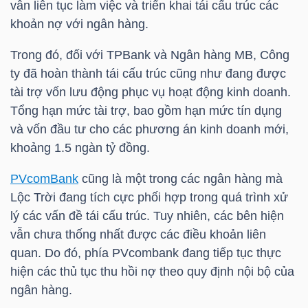
vẫn liên tục làm việc và triển khai tái cấu trúc các
khoản nợ với ngân hàng.
Trong đó, đối với TPBank và Ngân hàng MB, Công
TRÁI
ty đã hoàn thành tái cấu trúc cũng như đang được
PHIẾU
tài trợ vốn lưu động phục vụ hoạt động kinh doanh.
Tổng hạn mức tài trợ, bao gồm hạn mức tín dụng
và vốn đầu tư cho các phương án kinh doanh mới,
CÔNG
khoảng 1.5 ngàn tỷ đồng.
CỤ
ĐẦU
PVcomBank
cũng là một trong các ngân hàng mà
Lộc Trời đang tích cực phối hợp trong quá trình xử
TƯ
lý các vấn đề tái cấu trúc. Tuy nhiên, các bên hiện
vẫn chưa thống nhất được các điều khoản liên
quan. Do đó, phía PVcombank đang tiếp tục thực
TRUY
hiện các thủ tục thu hồi nợ theo quy định nội bộ của
XUẤT
ngân hàng.
DỮ