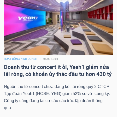
Công
cụ
đầu
tư
HOẠT ĐỘNG KINH DOANH
06/08 18:04
Doanh thu từ concert ít ỏi, Yeah1 giảm nửa
lãi ròng, có khoản ủy thác đầu tư hơn 430 tỷ
Truyền
Nguồn thu từ concert chưa đáng kể, lãi ròng quý 2 CTCP
thông
Tập đoàn Yeah1 (HOSE: YEG) giảm 52% so với cùng kỳ.
tài
Công ty cũng đang tái cơ cấu cấu trúc tập đoàn thông
qua...
chính