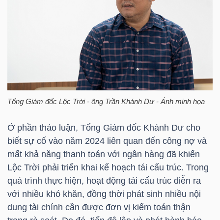
TÀI
CHÍNH
CÁ
NHÂN
Tổng Giám đốc Lộc Trời - ông
Trần Khánh Dư
- Ảnh minh họa
PHÂN
TÍCH
Ở phần thảo luận, Tổng Giám đốc Khánh Dư cho
biết sự cố vào năm 2024 liên quan đến công nợ và
VIETSTOCKFINANCE
mất khả năng thanh toán với ngân hàng đã khiến
Lộc Trời phải triển khai kế hoạch tái cấu trúc. Trong
quá trình thực hiện, hoạt động tái cấu trúc diễn ra
với nhiều khó khăn, đồng thời phát sinh nhiều nội
VĨ
dung tài chính cần được đơn vị kiểm toán thận
MÔ