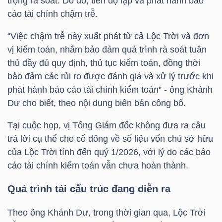
trọng rà soát. Do đó, tiến độ lập và phát hành báo
cáo tài chính chậm trễ.
“Việc chậm trễ này xuất phát từ cả Lộc Trời và đơn
NGÀNH
vị kiểm toán, nhằm bảo đảm quá trình rà soát tuân
thủ đầy đủ quy định, thủ tục kiểm toán, đồng thời
bảo đảm các rủi ro được đánh giá và xử lý trước khi
DOANH
phát hành báo cáo tài chính kiểm toán” - ông Khánh
NGHIỆP
Dư cho biết, theo nội dung biên bản công bố.
Tại cuộc họp, vị Tổng Giám đốc không đưa ra câu
trả lời cụ thể cho cổ đông về số liệu vốn chủ sở hữu
CỔ
của Lộc Trời tính đến quý 1/2026, với lý do các báo
PHIẾU
cáo tài chính kiểm toán vẫn chưa hoàn thành.
Quá trình tái cấu trúc đang diễn ra
PHÁI
Theo ông Khánh Dư, trong thời gian qua, Lộc Trời
SINH