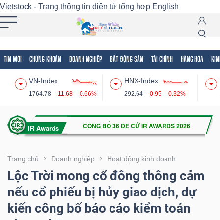
Vietstock - Trang thông tin điện tử tổng hợp
English
TIN MỚI
CHỨNG KHOÁN
DOANH NGHIỆP
BẤT ĐỘNG SẢN
TÀI CHÍNH
HÀNG HÓA
KIN
Tất cả
Tính năng
Ngành
Mã chứng khoán
Lãnh
VN-Index
HNX-Index
Tính
1764.78
-11.68
-0.66%
292.64
-0.95
-0.32%
năng
(-)
VIETSTOCK
Trang chủ
Doanh nghiệp
Hoạt động kinh doanh
Lộc Trời mong cổ đông thông cảm
nếu cổ phiếu bị hủy giao dịch, dự
CHỨNG
kiến công bố báo cáo kiểm toán
KHOÁN