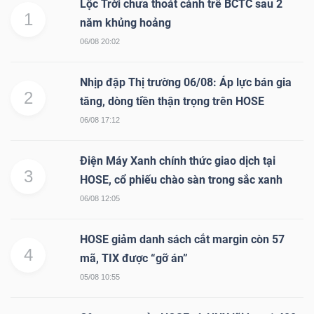
DỊCH
Lộc Trời chưa thoát cảnh trễ BCTC sau 2
1
năm khủng hoảng
VỤ
TRUYỀN
06/08 20:02
THÔNG
Nhịp đập Thị trường 06/08: Áp lực bán gia
2
tăng, dòng tiền thận trọng trên HOSE
06/08 17:12
TIỆN
Điện Máy Xanh chính thức giao dịch tại
ÍCH
3
HOSE, cổ phiếu chào sàn trong sắc xanh
06/08 12:05
HOSE giảm danh sách cắt margin còn 57
4
BẤT
mã, TIX được “gỡ án”
ĐỘNG
05/08 10:55
SẢN