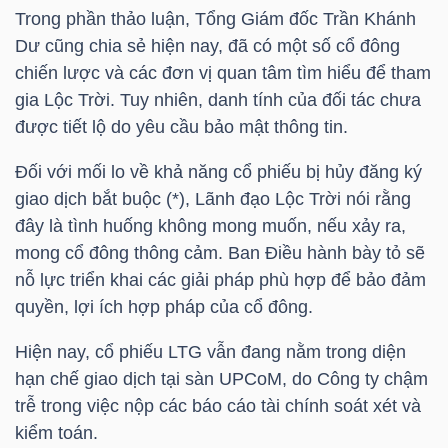
LIỆU
Trong phần thảo luận, Tổng Giám đốc
Trần Khánh
Dư
cũng chia sẻ hiện nay, đã có một số cổ đông
Ngành
chiến lược và các đơn vị quan tâm tìm hiểu để tham
(-)
gia Lộc Trời. Tuy nhiên, danh tính của đối tác chưa
được tiết lộ do yêu cầu bảo mật thông tin.
VS-
Đối với mối lo về khả năng cổ phiếu bị hủy đăng ký
SECTOR
giao dịch bắt buộc (*), Lãnh đạo Lộc Trời nói rằng
đây là tình huống không mong muốn, nếu xảy ra,
mong cổ đông thông cảm. Ban Điều hành bày tỏ sẽ
nỗ lực triển khai các giải pháp phù hợp để bảo đảm
quyền, lợi ích hợp pháp của cổ đông.
NĂNG
LƯỢNG
Hiện nay, cổ phiếu
LTG
vẫn đang nằm trong diện
hạn chế giao dịch tại sàn UPCoM, do Công ty chậm
trễ trong việc nộp các báo cáo tài chính soát xét và
kiểm toán.