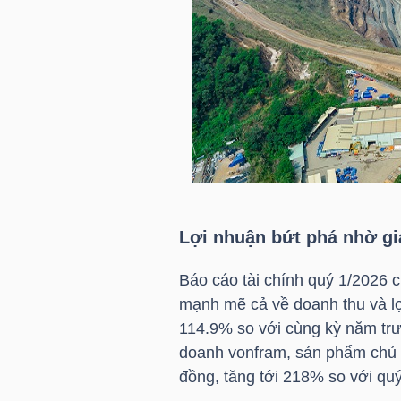
HÀNG
HÓA
KINH
TẾ
THẾ
Lợi nhuận bứt phá nhờ gi
GIỚI
Báo cáo tài chính quý 1/2026 
mạnh mẽ cả về doanh thu và lợ
114.9% so với cùng kỳ năm trư
ĐÔNG
doanh vonfram, sản phẩm chủ l
DƯƠNG
đồng, tăng tới 218% so với qu