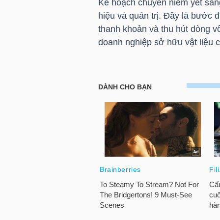
Kế hoạch chuyển niêm yết sa
NGUYÊN
hiệu và quản trị. Đây là bước 
VẬT
thanh khoản và thu hút dòng v
LIỆU
doanh nghiệp sở hữu vật liệu 
CÔNG
NGHIỆP
TIÊU
DÙNG
KHÔNG
THIẾT