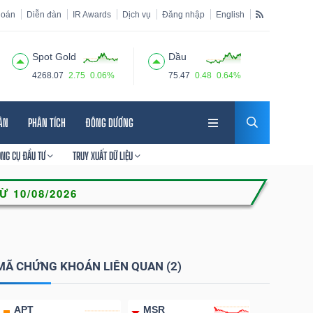
hoán
Diễn đàn
IR Awards
Dịch vụ
Đăng nhập
English
Spot Gold
Dầu
4268.07
2.75
0.06%
75.47
0.48
0.64%
HÂN
PHÂN TÍCH
ĐÔNG DƯƠNG
ÔNG CỤ ĐẦU TƯ
TRUY XUẤT DỮ LIỆU
MÃ CHỨNG KHOÁN LIÊN QUAN (2)
APT
MSR