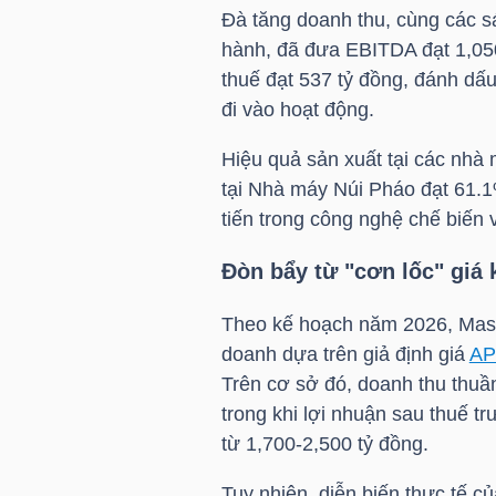
Đà tăng doanh thu, cùng các sá
hành, đã đưa EBITDA đạt 1,050
TÀI
thuế đạt 537 tỷ đồng, đánh dấ
CHÍNH
đi vào hoạt động.
CÁ
NHÂN
Hiệu quả sản xuất tại các nhà 
tại Nhà máy Núi Pháo đạt 61.1%
tiến trong công nghệ chế biến 
PHÂN
Đòn bẩy từ "cơn lốc" giá 
TÍCH
VIETSTOCKFINANCE
Theo kế hoạch năm 2026, Masa
doanh dựa trên giả định giá
AP
Trên cơ sở đó, doanh thu thuần
trong khi lợi nhuận sau thuế t
VĨ
từ 1,700-2,500 tỷ đồng.
MÔ
Tuy nhiên, diễn biến thực tế củ