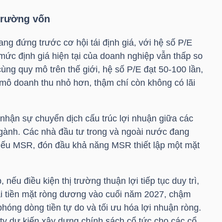
 trường vốn
ng đứng trước cơ hội tái định giá, với hệ số P/E
mức định giá hiện tại của doanh nghiệp vẫn thấp so
ng quy mô trên thế giới, hệ số P/E đạt 50-100 lần,
mô doanh thu nhỏ hơn, thậm chí còn không có lãi
 nhận sự chuyển dịch cấu trúc lợi nhuận giữa các
gành. Các nhà đầu tư trong và ngoài nước đang
iếu
MSR
, đón đầu khả năng
MSR
thiết lập một mặt
nếu điều kiện thị trường thuận lợi tiếp tục duy trì,
hái tiền mặt ròng dương vào cuối năm 2027, chậm
phóng dòng tiền tự do và tối ưu hóa lợi nhuận ròng.
ty dự kiến xây dựng chính sách cổ tức cho các cổ