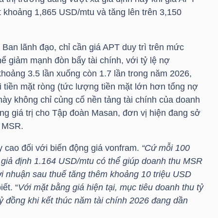
t khoảng 1,865 USD/mtu và tăng lên trên 3,150
 Ban lãnh đạo, chỉ cần giá
APT
duy trì trên mức
ể giảm mạnh đòn bẩy tài chính, với tỷ lệ nợ
hoảng 3.5 lần xuống còn 1.7 lần trong năm 2026,
ái tiền mặt ròng (tức lượng tiền mặt lớn hơn tổng nợ
này không chỉ củng cố nền tảng tài chính của doanh
ng giá trị cho Tập đoàn Masan, đơn vị hiện đang sở
i
MSR
.
 cao đối với biến động giá vonfram.
“Cứ mỗi 100
giả định 1.164 USD/mtu có thể giúp doanh thu
MSR
ợi nhuận sau thuế tăng thêm khoảng 10
triệu USD
ết. “
Với mặt bằng giá hiện tại, mục tiêu doanh thu
tỷ
ỷ đồng khi kết thúc năm tài chính 2026 đang dần