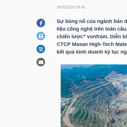
08/05/2026 08:43
DOANH
Sự bùng nổ của ngành bán dẫ
NGHIỆP
liệu công nghệ trên toàn cầu
chiến lược” vonfram. Diễn bi
CTCP Masan High-Tech Mate
kết quả kinh doanh kỷ lục n
BẤT
ĐỘNG
SẢN
TÀI
CHÍNH