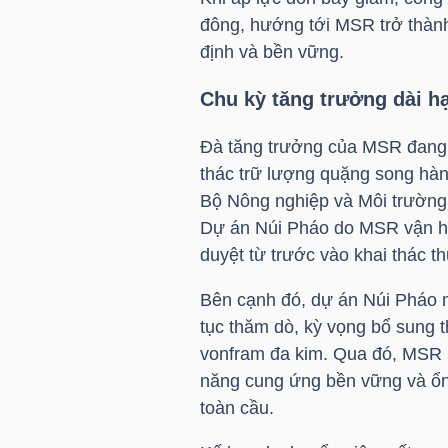
LIỆU
đông, hướng tới
MSR
trở thành
định và bền vững.
Ngành
Chu kỳ tăng trưởng dài h
(-)
VS-
Đà tăng trưởng của
MSR
đang 
SECTOR
thác trữ lượng quặng song hành 
Bộ Nông nghiệp và Môi trường 
Dự án Núi Pháo do
MSR
vận h
duyệt từ trước vào khai thác th
Bên cạnh đó, dự án Núi Pháo 
NĂNG
tục thăm dò, kỳ vọng bổ sung 
LƯỢNG
vonfram đa kim. Qua đó,
MSR
năng cung ứng bền vững và ổn đ
toàn cầu.