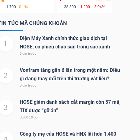
1,700
0
%
38,300
-1,200
-3.04%
TIN TỨC MÃ CHỨNG KHOÁN
Điện Máy Xanh chính thức giao dịch tại
1
HOSE, cổ phiếu chào sàn trong sắc xanh
3 giờ trước
Vonfram tăng gần 6 lần trong một năm: Điều
2
gì đang thay đổi trên thị trường vật liệu?
3 giờ trước
HOSE giảm danh sách cắt margin còn 57 mã,
3
TIX được “gỡ án”
05/08 10:55
Công ty mẹ của HOSE và HNX lãi hơn 1,400
4