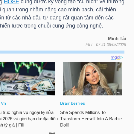
ng
HOSE
cũng được kỳ vọng tạo “cú hích” về thương
đi quan trọng nhằm nâng cao minh bạch, cải thiện
ốn từ các nhà đầu tư đang rất quan tâm đến các
chiến lược trong chuỗi cung ứng công nghệ.
Minh Tài
FILI
- 07:41 08/05/2026