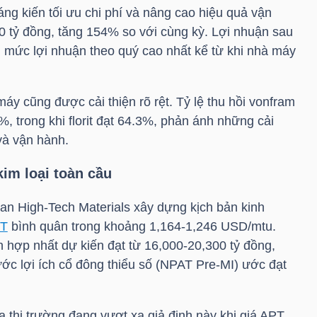
ng kiến tối ưu chi phí và nâng cao hiệu quả vận
 tỷ đồng, tăng 154% so với cùng kỳ. Lợi nhuận sau
u mức lợi nhuận theo quý cao nhất kể từ khi nhà máy
máy cũng được cải thiện rõ rệt. Tỷ lệ thu hồi vonfram
, trong khi florit đạt 64.3%, phản ánh những cải
và vận hành.
kim loại toàn cầu
n High-Tech Materials xây dựng kịch bản kinh
T
bình quân trong khoảng 1,164-1,246 USD/mtu.
 hợp nhất dự kiến đạt từ 16,000-20,300 tỷ đồng,
rước lợi ích cổ đông thiểu số (NPAT Pre-MI) ước đạt
a thị trường đang vượt xa giả định này khi giá
APT