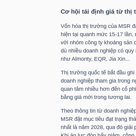
Cơ hội tái định giá từ thị
TRÁI
Vốn hóa thị trường của
MSR
đa
PHIẾU
hiện tại quanh mức 15-17 lần, 
với nhóm công ty khoáng sản cù
dù nhiều doanh nghiệp có quy 
như Almonty, EQR, Jia Xin...
CÔNG
CỤ
Thị trường quốc tế bắt đầu ghi
ĐẦU
doanh nghiệp tham gia trong n
TƯ
quan tâm nhiều hơn đến cổ ph
bằng giá mới trong tương lai.
Theo thông tin từ doanh nghiệp, 
TRUY
MSR
đặt mục tiêu đạt trạng t
XUẤT
nhất là năm 2028, qua đó giải 
DỮ
Khi áp lực đòn bẩy giảm, công 