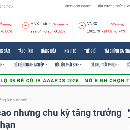
VietstockFinance
Đấu trường chứng k
 tổng hợp
HNX-Index
VN30
-0.66%
292.64
-0.95
-0.32%
1902.79
-14.09
-0.74%
 đạo
Tin tức
Báo cáo phân tích
Thuật ngữ
Dịch vụ
NG SẢN
TÀI CHÍNH
HÀNG HÓA
KINH TẾ
THẾ GIỚI
TÀI CHÍNH CÁ N
NH
DỮ LIỆU DOANH NGHIỆP
DỮ LIỆU PHÁI SINH
DỮ LIỆU TRÁI PHIẾU
C
ộng kinh doanh
cao nhưng chu kỳ tăng trưởng
 hạn