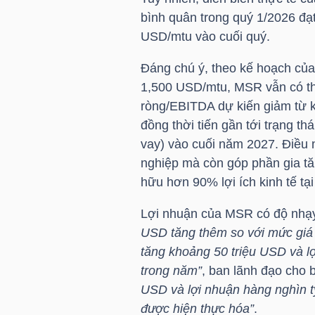
bình quân trong quý 1/2026 đạ
USD/mtu vào cuối quý.
NGÀNH
Đáng chú ý, theo kế hoạch của
1,500 USD/mtu,
MSR
vẫn có th
ròng/EBITDA dự kiến giảm từ k
DOANH
đồng thời tiến gần tới trạng th
NGHIỆP
vay) vào cuối năm 2027. Điều 
nghiệp mà còn góp phần gia tă
hữu hơn 90% lợi ích kinh tế tạ
CỔ
Lợi nhuận của
MSR
có độ nhạy
PHIẾU
USD tăng thêm so với mức giá 
tăng khoảng 50
triệu USD
và l
trong năm”
, ban lãnh đạo cho bi
PHÁI
USD
và lợi nhuận hàng nghìn t
SINH
được hiện thực hóa”
.