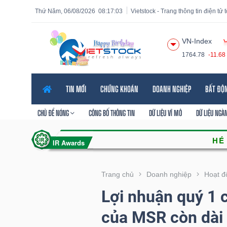
Thứ Năm, 06/08/2026
08:17:05
Vietstock - Trang thông tin điện tử
VN-Index
1764.78
-11.68
Tất cả
Tính năng
Ngành
Mã chứng khoán
Lãnh
TIN MỚI
CHỨNG KHOÁN
DOANH NGHIỆP
BẤT ĐỘ
Tính
năng
CHỦ ĐỀ NÓNG
CÔNG BỐ THÔNG TIN
DỮ LIỆU VĨ MÔ
DỮ LIỆU NGÀ
(-)
VIETSTOCK
Trang chủ
Doanh nghiệp
Hoạt đ
Lợi nhuận quý 1 
CHỨNG
của MSR còn dài
KHOÁN