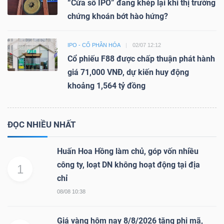
“Cửa sổ IPO” đang khép lại khi thị trường
chứng khoán bớt hào hứng?
IPO - CỔ PHẦN HÓA
02/07 12:12
Cổ phiếu F88 được chấp thuận phát hành
giá 71,000 VNĐ, dự kiến huy động
khoảng 1,564 tỷ đồng
ĐỌC NHIỀU NHẤT
Huấn Hoa Hồng làm chủ, góp vốn nhiều
công ty, loạt DN không hoạt động tại địa
1
chỉ
08/08 10:38
Giá vàng hôm nay 8/8/2026 tăng phi mã,