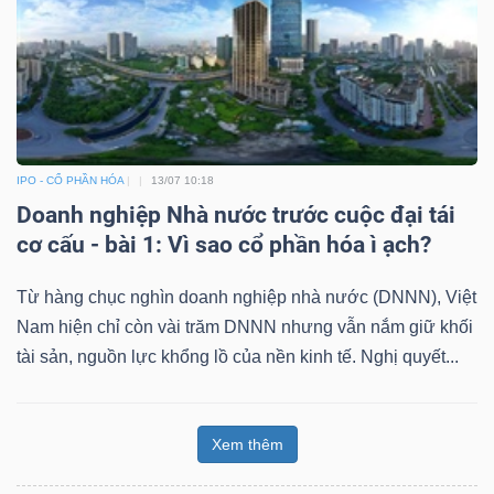
IPO - CỔ PHẦN HÓA
13/07 10:18
Doanh nghiệp Nhà nước trước cuộc đại tái
cơ cấu - bài 1: Vì sao cổ phần hóa ì ạch?
Từ hàng chục nghìn doanh nghiệp nhà nước (DNNN), Việt
Nam hiện chỉ còn vài trăm DNNN nhưng vẫn nắm giữ khối
tài sản, nguồn lực khổng lồ của nền kinh tế. Nghị quyết...
Xem thêm