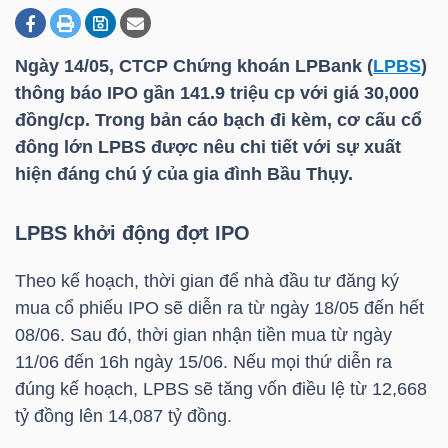
Ngày 14/05, CTCP Chứng khoán LPBank (
LPBS
)
DOANH
thông báo IPO gần 141.9 triệu cp với giá 30,000
NGHIỆP
đồng/cp. Trong bản cáo bạch đi kèm, cơ cấu cổ
đông lớn
LPBS
được nêu chi tiết với sự xuất
hiện đáng chú ý của gia đình Bầu Thụy.
BẤT
ĐỘNG
LPBS
khởi động đợt IPO
SẢN
Theo kế hoạch, thời gian để nhà đầu tư đăng ký
mua cổ phiếu IPO sẽ diễn ra từ ngày 18/05 đến hết
08/06. Sau đó, thời gian nhận tiền mua từ ngày
TÀI
11/06 đến 16h ngày 15/06. Nếu mọi thứ diễn ra
CHÍNH
đúng kế hoạch,
LPBS
sẽ tăng vốn điều lệ từ 12,668
tỷ đồng lên 14,087 tỷ đồng.