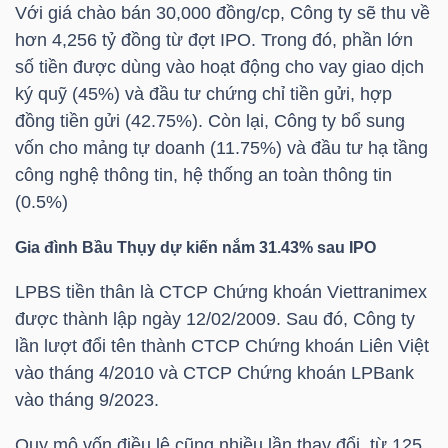
HÀNG
Với giá chào bán 30,000 đồng/cp, Công ty sẽ thu về
hơn 4,256 tỷ đồng từ đợt IPO. Trong đó, phần lớn
HÓA
số tiền được dùng vào hoạt động cho vay giao dịch
ký quỹ (45%) và đầu tư chứng chỉ tiền gửi, hợp
đồng tiền gửi (42.75%). Còn lại, Công ty bổ sung
KINH
vốn cho mảng tự doanh (11.75%) và đầu tư hạ tầng
TẾ
công nghệ thông tin, hệ thống an toàn thông tin
(0.5%)
Gia đình Bầu Thụy dự kiến nắm 31.43% sau IPO
THẾ
GIỚI
LPBS
tiền thân là CTCP Chứng khoán Viettranimex
được thành lập ngày 12/02/2009. Sau đó, Công ty
lần lượt đổi tên thành CTCP Chứng khoán Liên Việt
vào tháng 4/2010 và CTCP Chứng khoán LPBank
ĐÔNG
vào tháng 9/2023.
DƯƠNG
Quy mô vốn điều lệ cũng nhiều lần thay đổi, từ 125