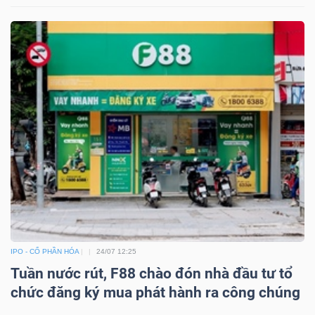
Dữ
liệu
tài
chính
IPO - CỔ PHẦN HÓA
24/07 12:25
Tuần nước rút, F88 chào đón nhà đầu tư tổ
chức đăng ký mua phát hành ra công chúng