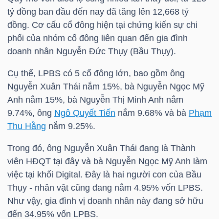
tỷ đồng ban đầu đến nay đã tăng lên 12,668 tỷ
TÀI
đồng. Cơ cấu cổ đông hiện tại chứng kiến sự chi
CHÍNH
phối của nhóm cổ đông liên quan đến gia đình
CÁ
doanh nhân Nguyễn Đức Thụy (Bầu Thụy).
NHÂN
Cụ thể,
LPBS
có 5 cổ đông lớn, bao gồm ông
Nguyễn Xuân Thái nắm 15%, bà Nguyễn Ngọc Mỹ
Anh nắm 15%, bà Nguyễn Thị Minh Anh nắm
PHÂN
9.74%, ông
Ngô Quyết Tiến
nắm 9.68% và bà
Phạm
TÍCH
Thu Hằng
nắm 9.25%.
VIETSTOCKFINANCE
Trong đó, ông Nguyễn Xuân Thái đang là Thành
viên HĐQT tại đây và bà Nguyễn Ngọc Mỹ Anh làm
việc tại khối Digital. Đây là hai người con của Bầu
Thụy - nhân vật cũng đang nắm 4.95% vốn
LPBS
.
VĨ
Như vậy, gia đình vị doanh nhân này đang sở hữu
MÔ
đến 34.95% vốn
LPBS
.