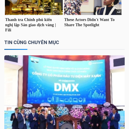
NGUYÊN
VẬT
LIỆU
TIN CÙNG CHUYÊN MỤC
CÔNG
NGHIỆP
TIÊU
DÙNG
KHÔNG
THIẾT