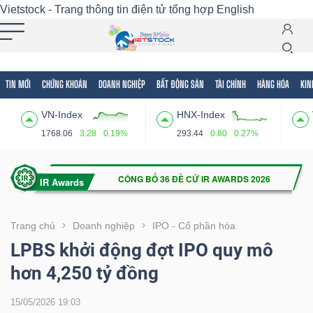
Vietstock - Trang thông tin điện tử tổng hợp
English
TIN MỚI
CHỨNG KHOÁN
DOANH NGHIỆP
BẤT ĐỘNG SẢN
TÀI CHÍNH
HÀNG HÓA
KIN
Tất cả
Tính năng
Ngành
Mã chứng khoán
Lãnh
VN-Index
HNX-Index
Tính
1768.06
3.28
0.19%
293.44
0.80
0.27%
năng
(-)
VIETSTOCK
Trang chủ
Doanh nghiệp
IPO - Cổ phần hóa
LPBS khởi động đợt IPO quy mô
hơn 4,250 tỷ đồng
CHỨNG
KHOÁN
15/05/2026 19:03