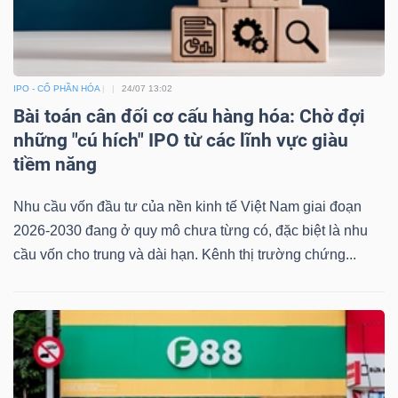
ngữ
(-)
Dịch
IPO - CỔ PHẦN HÓA
24/07 13:02
vụ
Bài toán cân đối cơ cấu hàng hóa: Chờ đợi
(-)
những "cú hích" IPO từ các lĩnh vực giàu
tiềm năng
Đào
Nhu cầu vốn đầu tư của nền kinh tế Việt Nam giai đoạn
tạo
2026-2030 đang ở quy mô chưa từng có, đặc biệt là nhu
cầu vốn cho trung và dài hạn. Kênh thị trường chứng...
Sách
tài
chính