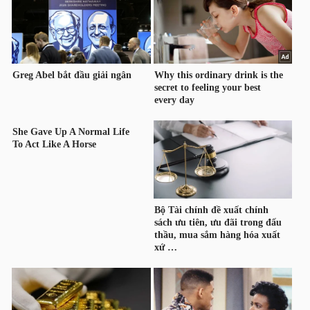
LIỆU
Ngành
(-)
VS-
SECTOR
NĂNG
LƯỢNG