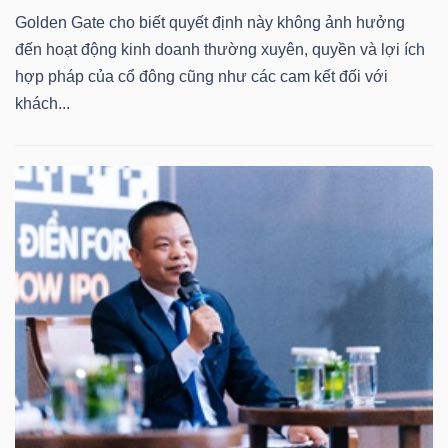
Golden Gate cho biết quyết định này không ảnh hưởng
Mã
đến hoạt động kinh doanh thường xuyên, quyền và lợi ích
chứng
hợp pháp của cổ đông cũng như các cam kết đối với
khoán
khách...
(-)
Tất cả
Cổ phiếu
Chỉ số
Chứng chỉ quỹ
Chứng 
Lãnh
đạo
(-)
Tất cả
Người nội bộ
Người liên quan
Cổ đông lớn
Tin
tức
(-)