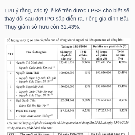
Lưu ý rằng, các tỷ lệ kể trên được
LPBS
cho biết sẽ
thay đổi sau đợt IPO sắp diễn ra, riêng gia đình Bầu
NGÀNH
Thụy giảm sở hữu còn 31.43%.
DOANH
NGHIỆP
CỔ
PHIẾU
PHÁI
SINH