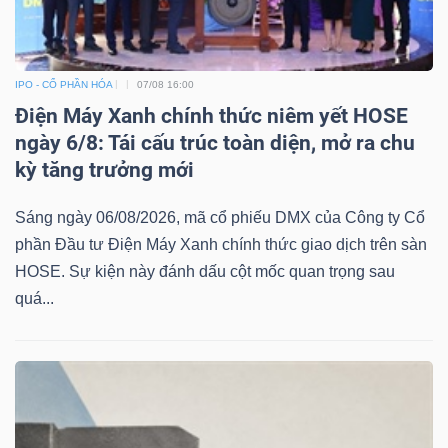
YẾU
IPO - CỔ PHẦN HÓA
07/08 16:00
Điện Máy Xanh chính thức niêm yết HOSE
TIÊU
ngày 6/8: Tái cấu trúc toàn diện, mở ra chu
DÙNG
kỳ tăng trưởng mới
THIẾT
YẾU
Sáng ngày 06/08/2026, mã cổ phiếu DMX của Công ty Cổ
phần Đầu tư Điện Máy Xanh chính thức giao dịch trên sàn
HOSE. Sự kiện này đánh dấu cột mốc quan trọng sau
quá...
CHĂM
SÓC
SỨC
KHỎE