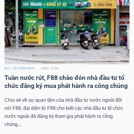
Công
cụ
đầu
tư
IPO - CỔ PHẦN HÓA
24/07 12:28
Tuần nước rút, F88 chào đón nhà đầu tư tổ
chức đăng ký mua phát hành ra công chúng
Truyền
Chia sẻ về sự quan tâm của nhà đầu tư nước ngoài đối
thông
với F88, đại diện từ F88 cho biết các nhà đầu tư tổ chức
tài
nước ngoài đã đăng ký tham gia phát hành ra công
chính
chúng...