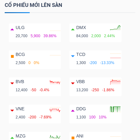
CỔ PHIẾU MỚI LÊN SÀN
ULG
DMX
20,700
5,900
39.86%
84,000
2,000
2.44%
BCG
TCD
2,500
0
0%
1,300
-200
-13.33%
BVB
VBB
12,400
-50
-0.4%
13,200
-250
-1.86%
VNE
DDG
2,400
-200
-7.69%
1,100
100
10%
MZG
ANI