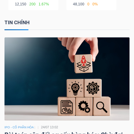
12,150
200
1.67%
48,100
0
0%
TIN CHÍNH
24/07 13:02
IPO - CỔ PHẦN HÓA