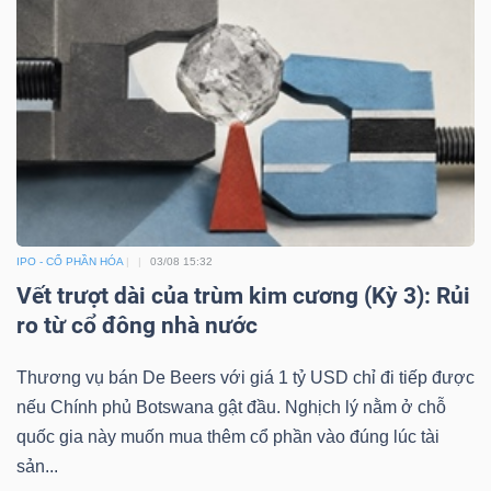
TÀI
CHÍNH
IPO - CỔ PHẦN HÓA
03/08 15:32
CÔNG
Vết trượt dài của trùm kim cương (Kỳ 3): Rủi
NGHỆ
ro từ cổ đông nhà nước
THÔNG
TIN
Thương vụ bán De Beers với giá 1 tỷ USD chỉ đi tiếp được
nếu Chính phủ Botswana gật đầu. Nghịch lý nằm ở chỗ
quốc gia này muốn mua thêm cổ phần vào đúng lúc tài
sản...