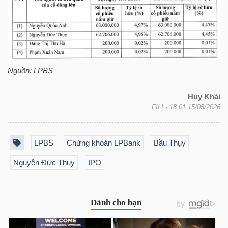
TRÁI
PHIẾU
Nguồn:
LPBS
Huy Khải
CÔNG
FILI
- 18:01 15/05/2026
CỤ
ĐẦU
LPBS
Chứng khoán LPBank
Bầu Thụy
TƯ
Nguyễn Đức Thụy
IPO
TRUY
XUẤT
DỮ