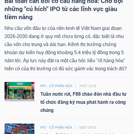
Bài toán cân đối cơ cấu hàng hóa: Chờ đợi
những "cú hích" IPO từ các lĩnh vực giàu
tiềm năng
Nhu cầu vốn đầu tư của nền kinh tế Việt Nam giai đoạn
2026-2030 đang ở quy mô chưa từng có, đặc biệt là nhu
cầu vốn cho trung và dài hạn. Kênh thị trường chứng
khoán dự kiến huy động khoảng 5.4 triệu tỷ đồng trong 5
năm tới. Áp lực này đặt ra một câu hỏi: liệu "rổ hàng hóa"
hiện có của thị trường có đủ sức gánh vác trọng trách đó?
IPO - CỔ PHẦN HÓA
24/07 12:28
Tuần nước rút, F88 chào đón nhà đầu tư
tổ chức đăng ký mua phát hành ra công
chúng
IPO - CỔ PHẦN HÓA
08/07 09:02