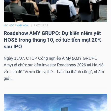
IPO - CỔ PHẦN HÓA
13/07 19:34
Roadshow AMY GRUPO: Dự kiến niêm yết
HOSE trong tháng 10, cổ tức tiền mặt 20%
sau IPO
Ngày 13/07, CTCP Công nghiệp Á Mỹ (AMY GRUPO,
Amy) tổ chức sự kiện Investor Roadshow 2026 tại Hà Nội
với chủ đề “Vươn tầm vị thế – Lan tỏa thành công”, nhằm
giới...