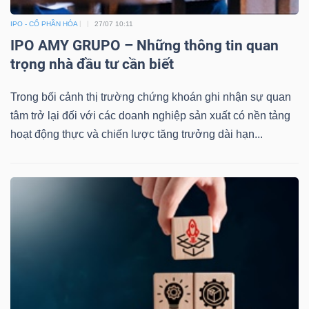
IPO - CỔ PHẦN HÓA
27/07 10:11
Bài
IPO AMY GRUPO – Những thông tin quan
viết
trọng nhà đầu tư cần biết
của
tác
Trong bối cảnh thị trường chứng khoán ghi nhận sự quan
giả
tâm trở lại đối với các doanh nghiệp sản xuất có nền tảng
(-)
hoạt động thực và chiến lược tăng trưởng dài hạn...
Báo
cáo
phân
tích
(-)
Thuật