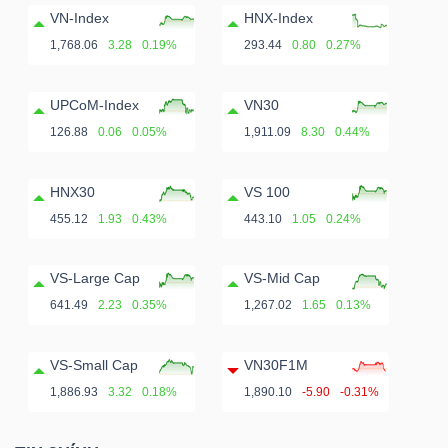
VN-Index
HNX-Index
1,768.06
3.28
0.19%
293.44
0.80
0.27%
UPCoM-Index
VN30
126.88
0.06
0.05%
1,911.09
8.30
0.44%
HNX30
VS 100
455.12
1.93
0.43%
443.10
1.05
0.24%
VS-Large Cap
VS-Mid Cap
641.49
2.23
0.35%
1,267.02
1.65
0.13%
VS-Small Cap
VN30F1M
1,886.93
3.32
0.18%
1,890.10
-5.90
-0.31%