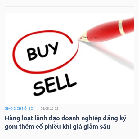
Bài
viết
của
tác
giả
(-)
Báo
cáo
phân
tích
(-)
GIAO DỊCH NỘI BỘ
03/08 15:02
Hàng loạt lãnh đạo doanh nghiệp đăng ký
gom thêm cổ phiếu khi giá giảm sâu
Thuật