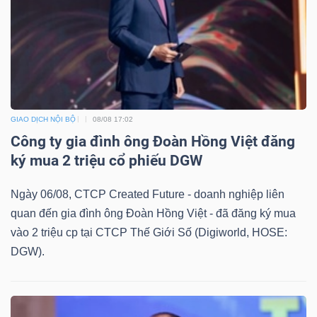
NGÀNH
DOANH
GIAO DỊCH NỘI BỘ
08/08 17:02
NGHIỆP
Công ty gia đình ông Đoàn Hồng Việt đăng
ký mua 2 triệu cổ phiếu DGW
Ngày 06/08, CTCP Created Future - doanh nghiệp liên
CỔ
quan đến gia đình ông Đoàn Hồng Việt - đã đăng ký mua
PHIẾU
vào 2 triệu cp tại CTCP Thế Giới Số (Digiworld, HOSE:
DGW).
PHÁI
SINH