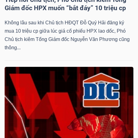
Giám đốc HPX muốn “bắt đáy” 10 triệu cp
Không lâu sau khi Chủ tịch HĐQT Đỗ Quý Hải đăng ký
mua 10 triệu cp giữa lúc giá cổ phiếu HPX lao dốc, Phó
Công
Chủ tịch kiêm Tổng Giám đốc Nguyễn Văn Phương cũng
cụ
thông...
đầu
tư
Truyền
thông
tài
chính