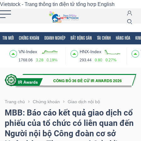
Vietstock - Trang thông tin điện tử tổng hợp
English
TIN MỚI
CHỨNG KHOÁN
DOANH NGHIỆP
BẤT ĐỘNG SẢN
TÀI CHÍNH
HÀNG HÓA
KIN
Tất cả
Tính năng
Ngành
Mã chứng khoán
Lãnh
VN-Index
HNX-Index
Tính
1768.06
3.28
0.19%
293.44
0.80
0.27%
năng
(-)
VIETSTOCK
Trang chủ
Chứng khoán
Giao dịch nội bộ
MBB: Báo cáo kết quả giao dịch cổ
phiếu của tổ chức có liên quan đến
CHỨNG
Người nội bộ Công đoàn cơ sở
KHOÁN