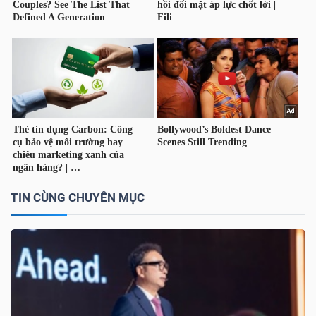
TÀI
CHÍNH
CÁ
NHÂN
PHÂN
TÍCH
TIN CÙNG CHUYÊN MỤC
VIETSTOCKFINANCE
VĨ
MÔ