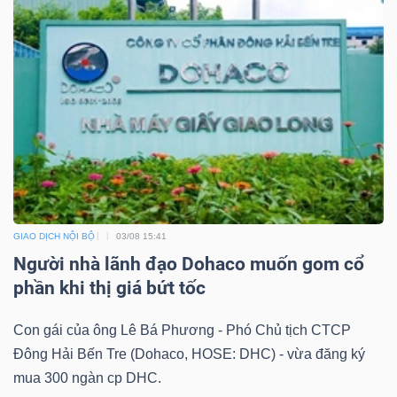
Mã
chứng
khoán
(-)
Tất cả
Cổ phiếu
Chỉ số
Chứng chỉ quỹ
Chứng 
Lãnh
đạo
(-)
GIAO DỊCH NỘI BỘ
03/08 15:41
Người nhà lãnh đạo Dohaco muốn gom cổ
Tất cả
Người nội bộ
Người liên quan
Cổ đông lớn
phần khi thị giá bứt tốc
Tin
Con gái của ông Lê Bá Phương - Phó Chủ tịch CTCP
tức
Đông Hải Bến Tre (Dohaco, HOSE: DHC) - vừa đăng ký
(-)
mua 300 ngàn cp DHC.