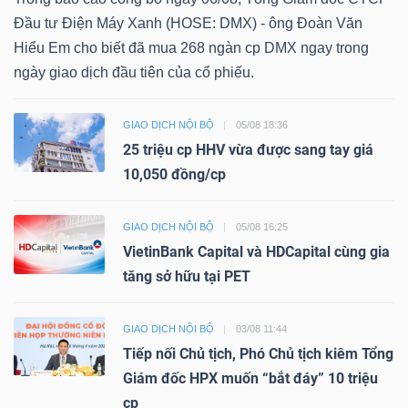
Đầu tư Điện Máy Xanh (HOSE: DMX) - ông Đoàn Văn
Hiểu Em cho biết đã mua 268 ngàn cp DMX ngay trong
ngày giao dịch đầu tiên của cổ phiếu.
GIAO DỊCH NỘI BỘ
05/08 18:36
25 triệu cp HHV vừa được sang tay giá
10,050 đồng/cp
GIAO DỊCH NỘI BỘ
05/08 16:25
VietinBank Capital và HDCapital cùng gia
tăng sở hữu tại PET
GIAO DỊCH NỘI BỘ
03/08 11:44
Tiếp nối Chủ tịch, Phó Chủ tịch kiêm Tổng
Giám đốc HPX muốn “bắt đáy” 10 triệu
cp