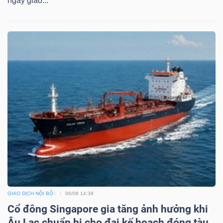
ngày giao...
LIỆU
Ngành
(-)
VS-
SECTOR
NĂNG
LƯỢNG
GIAO DỊCH NỘI BỘ
06/08 14:39
Cổ đông Singapore gia tăng ảnh hưởng khi
Âu Lạc chuẩn bị cho đại kế hoạch đóng tàu