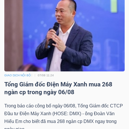
TRÁI
PHIẾU
CÔNG
CỤ
ĐẦU
GIAO DỊCH NỘI BỘ
07/08 11:24
TƯ
Tổng Giám đốc Điện Máy Xanh mua 268
ngàn cp trong ngày 06/08
Trong báo cáo công bố ngày 06/08, Tổng Giám đốc CTCP
TRUY
Đầu tư Điện Máy Xanh (HOSE: DMX) - ông Đoàn Văn
XUẤT
Hiểu Em cho biết đã mua 268 ngàn cp DMX ngay trong
DỮ