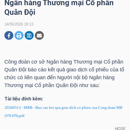
Ngân hàng Thương mại Cổ phần
Quân Đội
DOANH
14/05/2026 18:13
NGHIỆP
BẤT
Công đoàn cơ sở Ngân hàng Thương mại Cổ phần
ĐỘNG
Quân Đội báo cáo kết quả giao dịch cổ phiếu của tổ
SẢN
chức có liên quan đến Người nội bộ Ngân hàng
Thương mại Cổ phần Quân Đội như sau:
TÀI
Tài liệu đính kèm:
CHÍNH
20260513 - MBB - Bao cao ket qua giao dich co phieu cua Cong doan MB
(VN-EN).pdf
HOSE