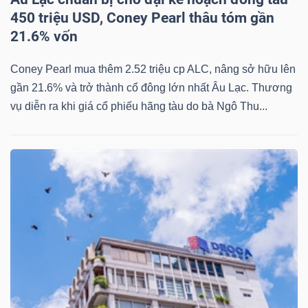
NGUYÊN
450 triệu USD, Coney Pearl thâu tóm gần
VẬT
21.6% vốn
LIỆU
Coney Pearl mua thêm 2.52 triệu cp ALC, nâng sở hữu lên
gần 21.6% và trở thành cổ đông lớn nhất Âu Lạc. Thương
vụ diễn ra khi giá cổ phiếu hãng tàu do bà Ngô Thu...
CÔNG
NGHIỆP
TIÊU
DÙNG
KHÔNG
THIẾT