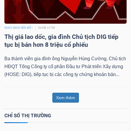
Dữ
GIAO DỊCH NỘI BỘ
01/08 17:50
liệu
Thị giá lao dốc, gia đình Chủ tịch DIG tiếp
tài
tục bị bán hơn 8 triệu cổ phiếu
chính
Ba thành viên gia đình ông Nguyễn Hùng Cường, Chủ tịch
HĐQT Tổng Công ty cổ phần Đầu tư Phát triển Xây dựng
(HOSE: DIG), tiếp tục bị các công ty chứng khoán bán...
Xem thêm
CHỈ SỐ THỊ TRƯỜNG