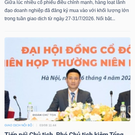
ngữ
Giữa lúc nhiều cổ phiếu điều chỉnh mạnh, hàng loạt lãnh
(-)
đạo doanh nghiệp đã đăng ký mua vào với khối lượng lớn
trong tuần giao dịch từ ngày 27-31/7/2026. Nổi bật...
Dịch
vụ
(-)
Đào
tạo
Sách
tài
GIAO DỊCH NỘI BỘ
03/08 11:44
chính
Tiếp nối Chủ tịch, Phó Chủ tịch kiêm Tổng