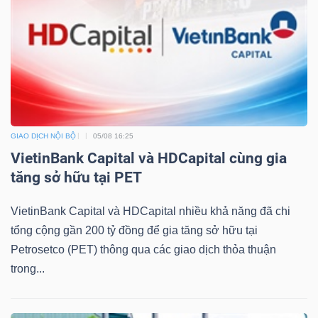
DỊCH
VỤ
TRUYỀN
THÔNG
GIAO DỊCH NỘI BỘ
05/08 16:25
TIỆN
VietinBank Capital và HDCapital cùng gia
ÍCH
tăng sở hữu tại PET
VietinBank Capital và HDCapital nhiều khả năng đã chi
tổng cộng gần 200 tỷ đồng để gia tăng sở hữu tại
Petrosetco (PET) thông qua các giao dịch thỏa thuận
BẤT
trong...
ĐỘNG
SẢN