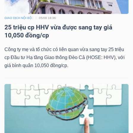
YẾU
GIAO DỊCH NỘI BỘ
05/08 18:36
25 triệu cp HHV vừa được sang tay giá
10,050 đồng/cp
TIÊU
DÙNG
Công ty mẹ và tổ chức có liên quan vừa sang tay 25 triệu
THIẾT
cp Đầu tư Hạ tầng Giao thông Đèo Cả (HOSE: HHV), với
YẾU
giá bình quân 10,050 đồng/cp.
CHĂM
SÓC
SỨC
KHỎE