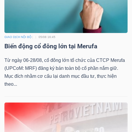
TÀI
CHÍNH
GIAO DỊCH NỘI BỘ
05/08 16:45
Biến động cổ đông lớn tại Merufa
Từ ngày 06-28/08, cổ đông lớn tổ chức của CTCP Merufa
(UPCoM: MRF) đăng ký bán toàn bộ cổ phần nắm giữ.
CÔNG
Mục đích nhằm cơ cấu lại danh mục đầu tư, thực hiện
NGHỆ
theo...
THÔNG
TIN