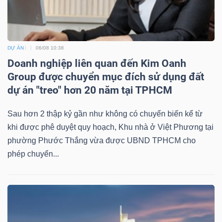
DỰ ÁN
06/08 10:38
Công
Doanh nghiệp liên quan đến Kim Oanh
cụ
Group được chuyển mục đích sử dụng đất
đầu
dự án "treo" hơn 20 năm tại TPHCM
tư
Sau hơn 2 thập kỷ gần như không có chuyển biến kể từ
khi được phê duyệt quy hoạch, Khu nhà ở Việt Phương tại
phường Phước Thắng vừa được UBND TPHCM cho
phép chuyển...
Truyền
thông
tài
chính