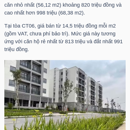
HÀNG
căn nhỏ nhất (56,12 m2) khoảng 820 triệu đồng và
HÓA
cao nhất hơn 998 triệu (68,38 m2).
Tại tòa CT06, giá bán từ 14,5 triệu đồng mỗi m2
(gồm VAT, chưa phí bảo trì). Mức giá này tương
KINH
ứng với căn hộ rẻ nhất từ 813 triệu và đắt nhất 991
TẾ
triệu đồng.
THẾ
GIỚI
ĐÔNG
DƯƠNG