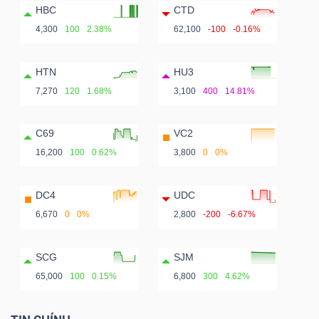
HBC
CTD
4,300
100
2.38%
62,100
-100
-0.16%
HTN
HU3
7,270
120
1.68%
3,100
400
14.81%
C69
VC2
16,200
100
0.62%
3,800
0
0%
DC4
UDC
6,670
0
0%
2,800
-200
-6.67%
SCG
SJM
65,000
100
0.15%
6,800
300
4.62%