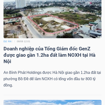
YẾU
TIÊU
DÙNG
DỰ ÁN
08/08 12:01
THIẾT
Doanh nghiệp của Tổng Giám đốc GenZ
YẾU
được giao gần 1.2ha đất làm NOXH tại Hà
Nội
An Bình Phát Holdings được Hà Nội giao gần 1.2ha đất tại
phường Bồ Đề để làm NOXH có tổng vốn đầu tư 800 tỷ
CHĂM
đồng.
SÓC
SỨC
KHỎE