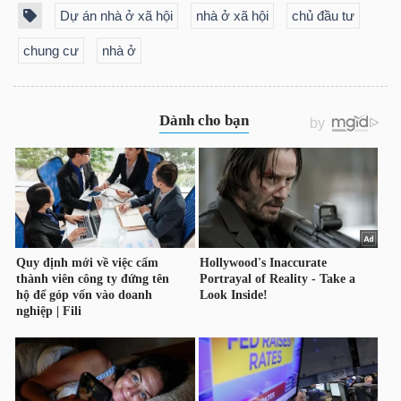
LIỆU
Dự án nhà ở xã hội
nhà ở xã hội
chủ đầu tư
chung cư
nhà ở
Ngành
(-)
VS-
SECTOR
NĂNG
LƯỢNG