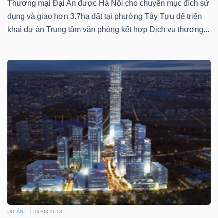
Thương mại Đại An được Hà Nội cho chuyển mục đích sử
dụng và giao hơn 3.7ha đất tại phường Tây Tựu để triển
Bài
khai dự án Trung tâm văn phòng kết hợp Dịch vụ thương...
viết
của
tác
giả
(-)
Báo
cáo
phân
tích
(-)
Thuật
DỰ ÁN
06/08 11:13