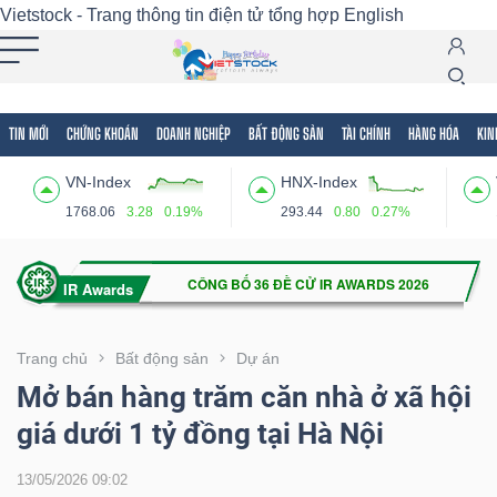
Vietstock - Trang thông tin điện tử tổng hợp
English
TIN MỚI
CHỨNG KHOÁN
DOANH NGHIỆP
BẤT ĐỘNG SẢN
TÀI CHÍNH
HÀNG HÓA
KIN
Tất cả
Tính năng
Ngành
Mã chứng khoán
Lãnh
VN-Index
HNX-Index
Tính
1768.06
3.28
0.19%
293.44
0.80
0.27%
năng
(-)
VIETSTOCK
Trang chủ
Bất động sản
Dự án
Mở bán hàng trăm căn nhà ở xã hội
giá dưới 1 tỷ đồng tại Hà Nội
CHỨNG
KHOÁN
13/05/2026 09:02