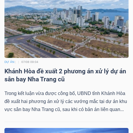
TÀI
CHÍNH
DỰ ÁN
07/08 09:04
Khánh Hòa đề xuất 2 phương án xử lý dự án
CÔNG
sân bay Nha Trang cũ
NGHỆ
THÔNG
Trong kết luận vừa được công bố, UBND tỉnh Khánh Hòa
TIN
đề xuất hai phương án xử lý các vướng mắc tại dự án khu
vực sân bay Nha Trang cũ, sau khi có bản án liên quan...