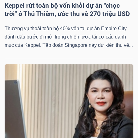
ngữ
Keppel rút toàn bộ vốn khỏi dự án "chọc
(-)
trời" ở Thủ Thiêm, ước thu về 270 triệu USD
Thương vụ thoái toàn bộ 40% vốn tại dự án Empire City
Dịch
đánh dấu bước đi mới trong chiến lược tái cơ cấu danh
vụ
mục của Keppel. Tập đoàn Singapore này dự kiến thu về...
(-)
Đào
tạo
Sách
tài
chính