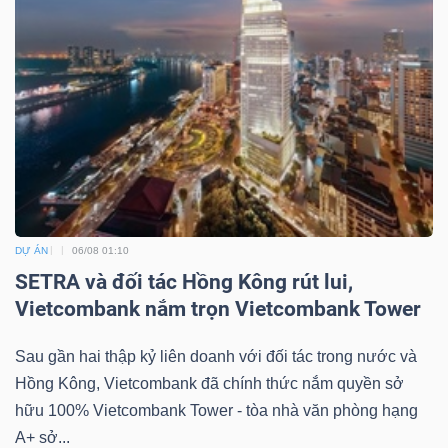
Dữ
liệu
tài
chính
DỰ ÁN
06/08 01:10
SETRA và đối tác Hồng Kông rút lui,
Vietcombank nắm trọn Vietcombank Tower
Sau gần hai thập kỷ liên doanh với đối tác trong nước và
Hồng Kông, Vietcombank đã chính thức nắm quyền sở
hữu 100% Vietcombank Tower - tòa nhà văn phòng hạng
A+ sở...