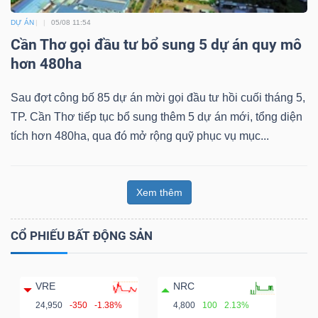
DỰ ÁN
05/08 11:54
Cần Thơ gọi đầu tư bổ sung 5 dự án quy mô
hơn 480ha
Sau đợt công bố 85 dự án mời gọi đầu tư hồi cuối tháng 5,
TP. Cần Thơ tiếp tục bổ sung thêm 5 dự án mới, tổng diện
tích hơn 480ha, qua đó mở rộng quỹ phục vụ mục...
Xem thêm
CỔ PHIẾU BẤT ĐỘNG SẢN
VRE
NRC
24,950
-350
-1.38%
4,800
100
2.13%