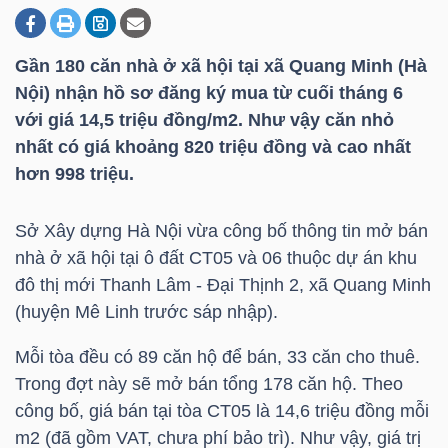
Gần 180 căn nhà ở xã hội tại xã Quang Minh (Hà
DOANH
Nội) nhận hồ sơ đăng ký mua từ cuối tháng 6
NGHIỆP
với giá 14,5 triệu đồng/m2. Như vậy căn nhỏ
nhất có giá khoảng 820 triệu đồng và cao nhất
hơn 998 triệu.
BẤT
ĐỘNG
Sở Xây dựng Hà Nội vừa công bố thông tin mở bán
SẢN
nhà ở xã hội tại ô đất CT05 và 06 thuộc dự án khu
đô thị mới Thanh Lâm - Đại Thịnh 2, xã Quang Minh
(huyện Mê Linh trước sáp nhập).
TÀI
Mỗi tòa đều có 89 căn hộ để bán, 33 căn cho thuê.
CHÍNH
Trong đợt này sẽ mở bán tổng 178 căn hộ. Theo
công bố, giá bán tại tòa CT05 là 14,6 triệu đồng mỗi
m2 (đã gồm VAT, chưa phí bảo trì). Như vậy, giá trị