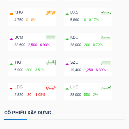
KHG
DXS
4,750
0
0%
5,890
10
0.17%
BCM
KBC
38,600
2,500
6.93%
28,000
200
0.72%
TIG
SZC
5,900
200
3.51%
19,400
1,250
6.89%
LDG
LHG
2,820
-30
-1.05%
28,000
550
2%
CỔ PHIẾU XÂY DỰNG