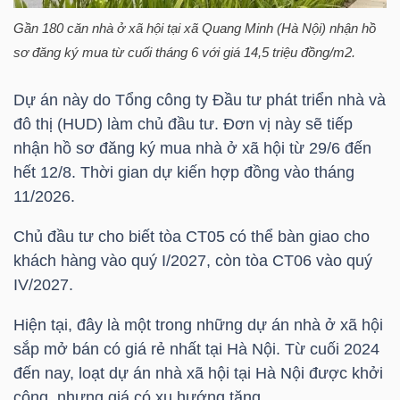
Gần 180 căn nhà ở xã hội tại xã Quang Minh (Hà Nội) nhận hồ
TÀI
sơ đăng ký mua từ cuối tháng 6 với giá 14,5 triệu đồng/m2.
CHÍNH
CÁ
Dự án này do Tổng công ty Đầu tư phát triển nhà và
NHÂN
đô thị (HUD) làm chủ đầu tư. Đơn vị này sẽ tiếp
nhận hồ sơ đăng ký mua nhà ở xã hội từ 29/6 đến
hết 12/8. Thời gian dự kiến hợp đồng vào tháng
11/2026.
PHÂN
TÍCH
Chủ đầu tư cho biết tòa CT05 có thể bàn giao cho
VIETSTOCKFINANCE
khách hàng vào quý I/2027, còn tòa CT06 vào quý
IV/2027.
Hiện tại, đây là một trong những dự án nhà ở xã hội
sắp mở bán có giá rẻ nhất tại Hà Nội. Từ cuối 2024
VĨ
đến nay, loạt dự án nhà xã hội tại Hà Nội được khởi
MÔ
công, nhưng giá có xu hướng tăng.