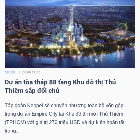
DỊCH
VỤ
TRUYỀN
THÔNG
TIỆN
DỰ ÁN
06/08 21:45
ÍCH
Dự án tòa tháp 88 tầng Khu đô thị Thủ
Thiêm sắp đổi chủ
Tập đoàn Keppel sẽ chuyển nhượng toàn bộ vốn góp
BẤT
trong dự án Empire City tại Khu đô thị mới Thủ Thiêm
ĐỘNG
(TPHCM) với giá trị 270 triệu USD và dự kiến hoàn tất
SẢN
trong...