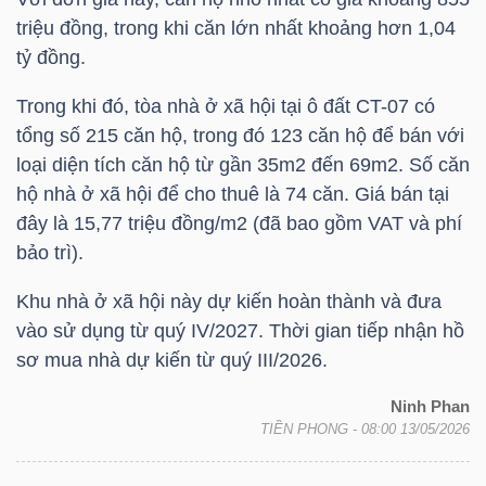
triệu đồng, trong khi căn lớn nhất khoảng hơn 1,04
tỷ đồng.
TRÁI
Trong khi đó, tòa nhà ở xã hội tại ô đất CT-07 có
PHIẾU
tổng số 215 căn hộ, trong đó 123 căn hộ để bán với
loại diện tích căn hộ từ gần 35m2 đến 69m2. Số căn
hộ nhà ở xã hội để cho thuê là 74 căn. Giá bán tại
CÔNG
đây là 15,77 triệu đồng/m2 (đã bao gồm VAT và phí
CỤ
bảo trì).
ĐẦU
Khu nhà ở xã hội này dự kiến hoàn thành và đưa
TƯ
vào sử dụng từ quý IV/2027. Thời gian tiếp nhận hồ
sơ mua nhà dự kiến từ quý III/2026.
Ninh Phan
TRUY
TIỀN PHONG
- 08:00 13/05/2026
XUẤT
DỮ