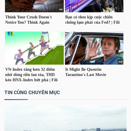
NGUYÊN
VẬT
LIỆU
CÔNG
NGHIỆP
TIN CÙNG CHUYÊN MỤC
TIÊU
DÙNG
KHÔNG
THIẾT