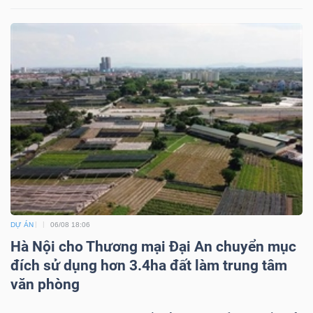
Mã
chứng
khoán
(-)
Tất cả
Cổ phiếu
Chỉ số
Chứng chỉ quỹ
Chứng 
Lãnh
đạo
(-)
Tất cả
Người nội bộ
Người liên quan
Cổ đông lớn
DỰ ÁN
06/08 18:06
Hà Nội cho Thương mại Đại An chuyển mục
Tin
đích sử dụng hơn 3.4ha đất làm trung tâm
tức
văn phòng
(-)