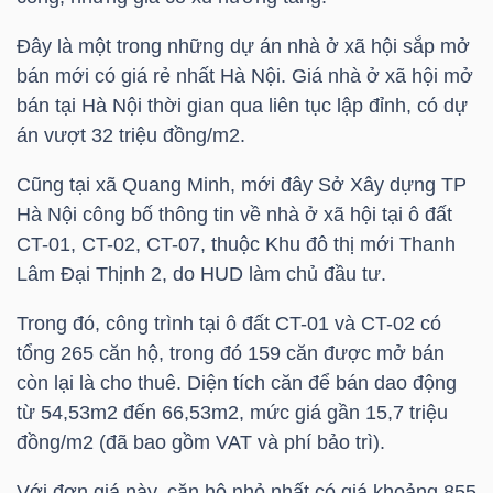
Đây là một trong những dự án nhà ở xã hội sắp mở
bán mới có giá rẻ nhất Hà Nội. Giá nhà ở xã hội mở
NGÀNH
bán tại Hà Nội thời gian qua liên tục lập đỉnh, có dự
án vượt 32 triệu đồng/m2.
DOANH
Cũng tại xã Quang Minh, mới đây Sở Xây dựng TP
Hà Nội công bố thông tin về nhà ở xã hội tại ô đất
NGHIỆP
CT-01, CT-02, CT-07, thuộc Khu đô thị mới Thanh
Lâm Đại Thịnh 2, do HUD làm chủ đầu tư.
CỔ
Trong đó, công trình tại ô đất CT-01 và CT-02 có
PHIẾU
tổng 265 căn hộ, trong đó 159 căn được mở bán
còn lại là cho thuê. Diện tích căn để bán dao động
từ 54,53m2 đến 66,53m2, mức giá gần 15,7 triệu
đồng/m2 (đã bao gồm VAT và phí bảo trì).
PHÁI
SINH
Với đơn giá này, căn hộ nhỏ nhất có giá khoảng 855