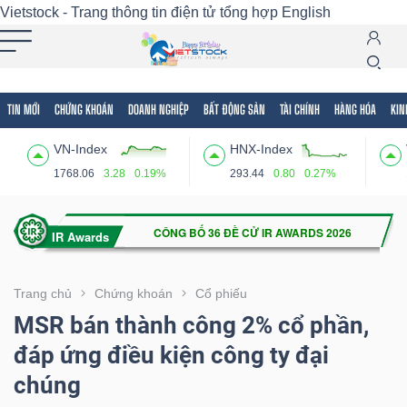
Vietstock - Trang thông tin điện tử tổng hợp
English
TIN MỚI
CHỨNG KHOÁN
DOANH NGHIỆP
BẤT ĐỘNG SẢN
TÀI CHÍNH
HÀNG HÓA
KIN
Tất cả
Tính năng
Ngành
Mã chứng khoán
Lãnh
VN-Index
HNX-Index
Tính
1768.06
3.28
0.19%
293.44
0.80
0.27%
năng
(-)
VIETSTOCK
Trang chủ
Chứng khoán
Cổ phiếu
MSR bán thành công 2% cổ phần,
đáp ứng điều kiện công ty đại
CHỨNG
chúng
KHOÁN