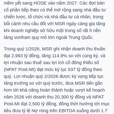
niêm yết sang
HOSE
vào năm 2027. Các đợt bán
LIỆU
cổ phần tiếp theo có thể mở rộng sang nhà đầu tư
chiến lược, tổ chức và nhà đầu tư cá nhân, trong
Ngành
bối cảnh nhu cầu đối với
MSR
ngày càng gia tăng
(-)
khi doanh nghiệp sở hữu một trong số rất ít nền
VS-
tảng vonfram quy mô lớn ngoài Trung Quốc.
SECTOR
Trong quý 1/2026,
MSR
ghi nhận doanh thu thuần
đạt 2,993 tỷ đồng, tăng 114.9% so với cùng kỳ, và
lợi nhuận sau thuế sau lợi ích cổ đông thiểu số
(NPAT Post-MI) đạt mức kỷ lục 537 tỷ đồng theo
quý. Lợi nhuận quý 2/2026 được kỳ vọng tiếp tục
NĂNG
tăng trưởng so với quý trước, đưa
MSR
tiến gần
LƯỢNG
hơn tới khả năng hoàn thành hoặc vượt kế hoạch
năm 2026 với doanh thu 20,300 tỷ đồng và NPAT
Post-MI đạt 2,500 tỷ đồng, đồng thời hướng tới mục
tiêu đưa tỷ lệ Nợ ròng trên EBITDA xuống dưới 1.7