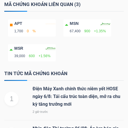
DỊCH
MÃ CHỨNG KHOÁN LIÊN QUAN (3)
VỤ
TRUYỀN
APT
MSN
THÔNG
1,700
0
%
67,400
900
+1.35%
MSR
39,000
600
+1.56%
TIỆN
ÍCH
TIN TỨC MÃ CHỨNG KHOÁN
Điện Máy Xanh chính thức niêm yết HOSE
ngày 6/8: Tái cấu trúc toàn diện, mở ra chu
1
BẤT
kỳ tăng trưởng mới
ĐỘNG
2 giờ trước
SẢN