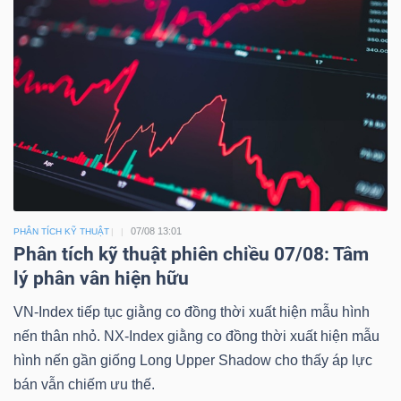
07/08 13:01
PHÂN TÍCH KỸ THUẬT
Phân tích kỹ thuật phiên chiều 07/08: Tâm
lý phân vân hiện hữu
VN-Index tiếp tục giằng co đồng thời xuất hiện mẫu hình
nến thân nhỏ. NX-Index giằng co đồng thời xuất hiện mẫu
hình nến gần giống Long Upper Shadow cho thấy áp lực
bán vẫn chiếm ưu thế.