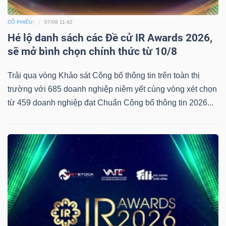
CỔ PHIẾU
07/08 11:42
Hé lộ danh sách các Đề cử IR Awards 2026,
sẽ mở bình chọn chính thức từ 10/8
Công
cụ
Trải qua vòng Khảo sát Công bố thông tin trên toàn thị
đầu
trường với 685 doanh nghiệp niêm yết cùng vòng xét chọn
từ 459 doanh nghiệp đạt Chuẩn Công bố thông tin 2026...
tư
Truyền
thông
tài
chính