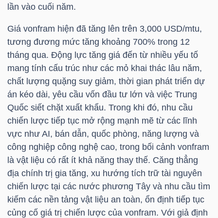
lần vào cuối năm.
NGUYÊN
VẬT
Giá vonfram hiện đã tăng lên trên 3,000 USD/mtu,
LIỆU
tương đương mức tăng khoảng 700% trong 12
tháng qua. Động lực tăng giá đến từ nhiều yếu tố
mang tính cấu trúc như các mỏ khai thác lâu năm,
chất lượng quặng suy giảm, thời gian phát triển dự
án kéo dài, yêu cầu vốn đầu tư lớn và việc Trung
CÔNG
Quốc siết chặt xuất khẩu. Trong khi đó, nhu cầu
NGHIỆP
chiến lược tiếp tục mở rộng mạnh mẽ từ các lĩnh
vực như AI, bán dẫn, quốc phòng, năng lượng và
công nghiệp công nghệ cao, trong bối cảnh vonfram
là vật liệu có rất ít khả năng thay thế. Căng thẳng
TIÊU
địa chính trị gia tăng, xu hướng tích trữ tài nguyên
DÙNG
chiến lược tại các nước phương Tây và nhu cầu tìm
KHÔNG
kiếm các nền tảng vật liệu an toàn, ổn định tiếp tục
THIẾT
củng cố giá trị chiến lược của vonfram. Với giả định