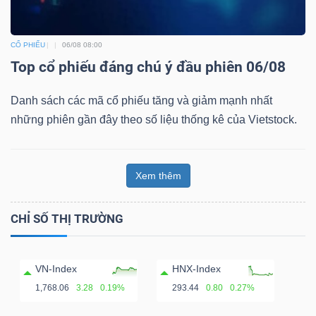
CỔ PHIẾU
06/08 08:00
Top cổ phiếu đáng chú ý đầu phiên 06/08
Danh sách các mã cổ phiếu tăng và giảm mạnh nhất
những phiên gần đây theo số liệu thống kê của Vietstock.
Xem thêm
CHỈ SỐ THỊ TRƯỜNG
VN-Index
HNX-Index
1,768.06
3.28
0.19%
293.44
0.80
0.27%