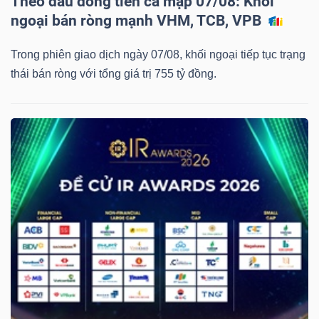
Theo dấu dòng tiền cá mập 07/08: Khối
ngữ
ngoại bán ròng mạnh VHM, TCB, VPB
(-)
Trong phiên giao dịch ngày 07/08, khối ngoại tiếp tục trạng
Dịch
thái bán ròng với tổng giá trị 755 tỷ đồng.
vụ
(-)
Đào
tạo
Sách
tài
chính