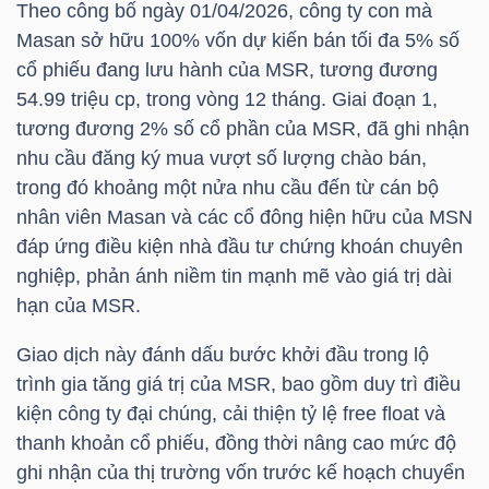
Theo công bố ngày 01/04/2026, công ty con mà
Masan sở hữu 100% vốn dự kiến bán tối đa 5% số
cổ phiếu đang lưu hành của
MSR
, tương đương
TRÁI
54.99 triệu cp, trong vòng 12 tháng. Giai đoạn 1,
PHIẾU
tương đương 2% số cổ phần của
MSR
, đã ghi nhận
nhu cầu đăng ký mua vượt số lượng chào bán,
trong đó khoảng một nửa nhu cầu đến từ cán bộ
nhân viên Masan và các cổ đông hiện hữu của
MSN
CÔNG
đáp ứng điều kiện nhà đầu tư chứng khoán chuyên
CỤ
nghiệp, phản ánh niềm tin mạnh mẽ vào giá trị dài
ĐẦU
hạn của
MSR
.
TƯ
Giao dịch này đánh dấu bước khởi đầu trong lộ
trình gia tăng giá trị của
MSR
, bao gồm duy trì điều
kiện công ty đại chúng, cải thiện tỷ lệ free float và
TRUY
thanh khoản cổ phiếu, đồng thời nâng cao mức độ
XUẤT
ghi nhận của thị trường vốn trước kế hoạch chuyển
DỮ