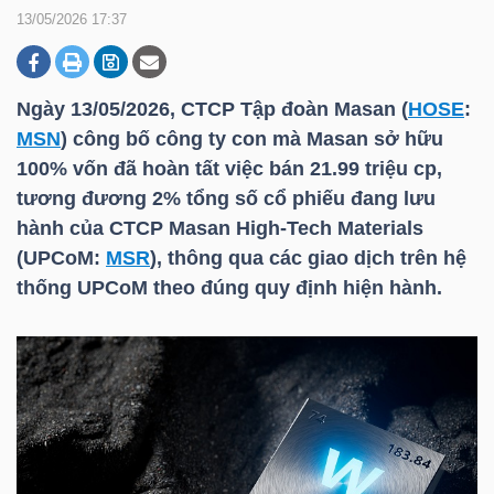
13/05/2026 17:37
DOANH
NGHIỆP
Ngày 13/05/2026, CTCP Tập đoàn Masan (
HOSE
:
MSN
) công bố công ty con mà Masan sở hữu
100% vốn đã hoàn tất việc bán 21.99 triệu cp,
tương đương 2% tổng số cổ phiếu đang lưu
BẤT
hành của CTCP Masan High-Tech Materials
ĐỘNG
(UPCoM:
MSR
), thông qua các giao dịch trên hệ
SẢN
thống UPCoM theo đúng quy định hiện hành.
TÀI
CHÍNH