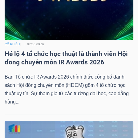
Dữ
liệu
CỔ PHIẾU
07/08 09:32
tài
Hé lộ 4 tổ chức học thuật là thành viên Hội
chính
đồng chuyên môn IR Awards 2026
Ban Tổ chức IR Awards 2026 chính thức công bố danh
sách Hội đồng chuyên môn (HĐCM) gồm 4 tổ chức học
thuật uy tín. Sự tham gia từ các trường đại học, cao đẳng
hàng...