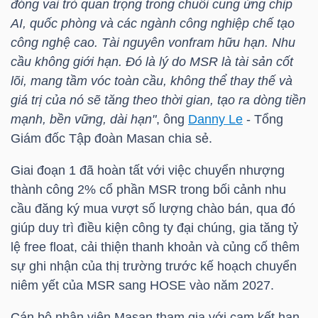
đóng vai trò quan trọng trong chuỗi cung ứng chip
AI, quốc phòng và các ngành công nghiệp chế tạo
TÀI
công nghệ cao. Tài nguyên vonfram hữu hạn. Nhu
CHÍNH
cầu không giới hạn. Đó là lý do
MSR
là tài sản cốt
CÁ
lõi, mang tầm vóc toàn cầu, không thể thay thế và
NHÂN
giá trị của nó sẽ tăng theo thời gian, tạo ra dòng tiền
mạnh, bền vững, dài hạn"
, ông
Danny Le
- Tổng
Giám đốc Tập đoàn Masan chia sẻ.
PHÂN
Giai đoạn 1 đã hoàn tất với việc chuyển nhượng
TÍCH
thành công 2% cổ phần
MSR
trong bối cảnh nhu
VIETSTOCKFINANCE
cầu đăng ký mua vượt số lượng chào bán, qua đó
giúp duy trì điều kiện công ty đại chúng, gia tăng tỷ
lệ free float, cải thiện thanh khoản và củng cố thêm
sự ghi nhận của thị trường trước kế hoạch chuyển
VĨ
niêm yết của
MSR
sang
HOSE
vào năm 2027.
MÔ
Cán bộ nhân viên Masan tham gia với cam kết hạn