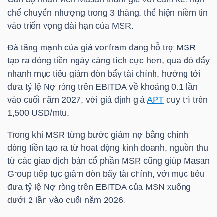
chế chuyển nhượng trong 3 tháng, thể hiện niềm tin
vào triển vọng dài hạn của
MSR
.
NGÀNH
Đà tăng mạnh của giá vonfram đang hỗ trợ
MSR
tạo ra dòng tiền ngày càng tích cực hơn, qua đó đẩy
nhanh mục tiêu giảm đòn bẩy tài chính, hướng tới
DOANH
đưa tỷ lệ Nợ ròng trên EBITDA về khoảng 0.1 lần
NGHIỆP
vào cuối năm 2027, với giả định giá
APT
duy trì trên
1,500 USD/mtu.
Trong khi
MSR
từng bước giảm nợ bằng chính
CỔ
dòng tiền tạo ra từ hoạt động kinh doanh, nguồn thu
PHIẾU
từ các giao dịch bán cổ phần
MSR
cũng giúp Masan
Group tiếp tục giảm đòn bẩy tài chính, với mục tiêu
đưa tỷ lệ Nợ ròng trên EBITDA của
MSN
xuống
PHÁI
dưới 2 lần vào cuối năm 2026.
SINH