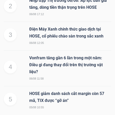
Nhịp đập Thị trường 06/08: Áp lực bán gia
2
Mã
tăng, dòng tiền thận trọng trên HOSE
chứng
06/08 17:12
khoán
(-)
Điện Máy Xanh chính thức giao dịch tại
3
HOSE, cổ phiếu chào sàn trong sắc xanh
Tất cả
Cổ phiếu
Chỉ số
Chứng chỉ quỹ
Chứng 
06/08 12:05
Lãnh
Vonfram tăng gần 6 lần trong một năm:
đạo
Điều gì đang thay đổi trên thị trường vật
4
(-)
liệu?
06/08 11:58
Tất cả
Người nội bộ
Người liên quan
Cổ đông lớn
HOSE giảm danh sách cắt margin còn 57
Tin
5
mã, TIX được “gỡ án”
tức
(-)
05/08 10:55