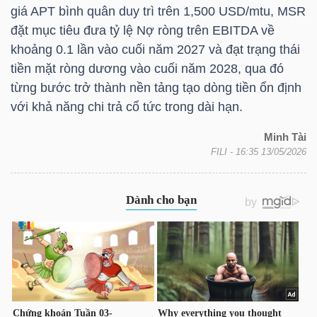
YẾU
giá
APT
bình quân duy trì trên 1,500 USD/mtu,
MSR
đặt mục tiêu đưa tỷ lệ Nợ ròng trên EBITDA về
khoảng 0.1 lần vào cuối năm 2027 và đạt trạng thái
tiền mặt ròng dương vào cuối năm 2028, qua đó
từng bước trở thành nền tảng tạo dòng tiền ổn định
TIÊU
với khả năng chi trả cổ tức trong dài hạn.
DÙNG
THIẾT
Minh Tài
YẾU
FILI
- 16:35 13/05/2026
CHĂM
SÓC
SỨC
KHỎE