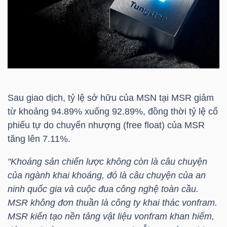
HÀNG
HÓA
KINH
TẾ
Sau giao dịch, tỷ lệ sở hữu của
MSN
tại
MSR
giảm
từ khoảng 94.89% xuống 92.89%, đồng thời tỷ lệ cổ
phiếu tự do chuyển nhượng (free float) của
MSR
THẾ
tăng lên 7.11%.
GIỚI
"Khoáng sản chiến lược không còn là câu chuyện
của ngành khai khoáng, đó là câu chuyện của an
ninh quốc gia và cuộc đua công nghệ toàn cầu.
ĐÔNG
MSR
không đơn thuần là công ty khai thác vonfram.
DƯƠNG
MSR
kiến tạo nền tảng vật liệu vonfram khan hiếm,