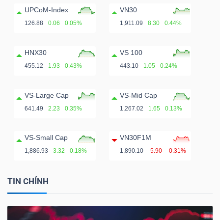
UPCoM-Index
VN30
126.88
0.06
0.05%
1,911.09
8.30
0.44%
HNX30
VS 100
455.12
1.93
0.43%
443.10
1.05
0.24%
VS-Large Cap
VS-Mid Cap
641.49
2.23
0.35%
1,267.02
1.65
0.13%
VS-Small Cap
VN30F1M
1,886.93
3.32
0.18%
1,890.10
-5.90
-0.31%
TIN CHÍNH