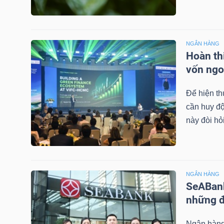
NGUYÊN
VẬT
LIỆU
NGÂN HÀNG
Hoàn thi
vốn ngo
Để hiện th
CÔNG
cần huy độ
NGHIỆP
này đòi hỏ
TIÊU
NGÂN HÀNG
SeABank
DÙNG
những đ
KHÔNG
THIẾT
Ngân hàn