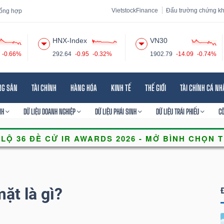
VietstockFinance
Đấu trường chứng k
 tổng hợp
HNX-Index
VN30
-0.66%
292.64
-0.95
-0.32%
1902.79
-14.09
-0.74%
 đạo
Tin tức
Báo cáo phân tích
Thuật ngữ
Dịch vụ
NG SẢN
TÀI CHÍNH
HÀNG HÓA
KINH TẾ
THẾ GIỚI
TÀI CHÍNH CÁ N
NH
DỮ LIỆU DOANH NGHIỆP
DỮ LIỆU PHÁI SINH
DỮ LIỆU TRÁI PHIẾU
C
mặt là gì?