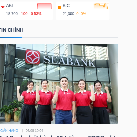
ABI
BIC
18,700
-100
-0.53%
21,300
0
0%
TIN CHÍNH
NGÂN HÀNG
06/08 10:04