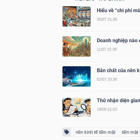
Hiểu về “chi phí mò
TÀI
30/07 21:30
CHÍNH
CÁ
Doanh nghiệp nào c
NHÂN
11/07 21:30
PHÂN
Bản chất của nền ki
TÍCH
02/07 20:30
VIETSTOCKFINANCE
Thử nhận diện gian
18/06 21:02
VĨ
nền kinh tế tiền mặt
tiền mặt
MÔ