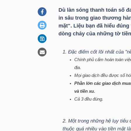
Dù làn sóng thanh toán số đ
in sâu trong giao thương hàng
DOANH
mặt". Liệu bạn đã hiểu đúng
NGHIỆP
dòng chảy của những tờ tiền
1. Đặc điểm cốt lõi nhất của "n
BẤT
Chính phủ cấm hoàn toàn việc 
ĐỘNG
địa.
SẢN
Mọi giao dịch đều được số h
Phần lớn các giao dịch mua 
và tiền xu.
TÀI
Cả 3 đều đúng.
CHÍNH
2. Một trong những hệ lụy tiêu 
thuộc quá nhiều vào tiền mặt là