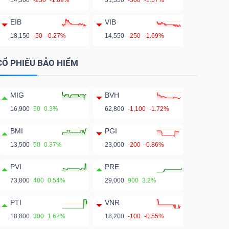
14,500
-250
-1.69%
31,350
-500
-1.57%
EIB
VIB
18,150
-50
-0.27%
14,550
-250
-1.69%
CỔ PHIẾU BẢO HIỂM
MIG
BVH
16,900
50
0.3%
62,800
-1,100
-1.72%
BMI
PGI
13,500
50
0.37%
23,000
-200
-0.86%
PVI
PRE
73,800
400
0.54%
29,000
900
3.2%
PTI
VNR
18,800
300
1.62%
18,200
-100
-0.55%