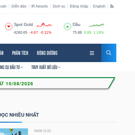
hoán
Diễn đàn
IR Awards
Dịch vụ
Đăng nhập
English
Spot Gold
Dầu
4260.65
-4.67
-0.11%
75.88
0.89
1.19%
HÂN
PHÂN TÍCH
ĐÔNG DƯƠNG
ÔNG CỤ ĐẦU TƯ
TRUY XUẤT DỮ LIỆU
ĐỌC NHIỀU NHẤT
04/08 11:02