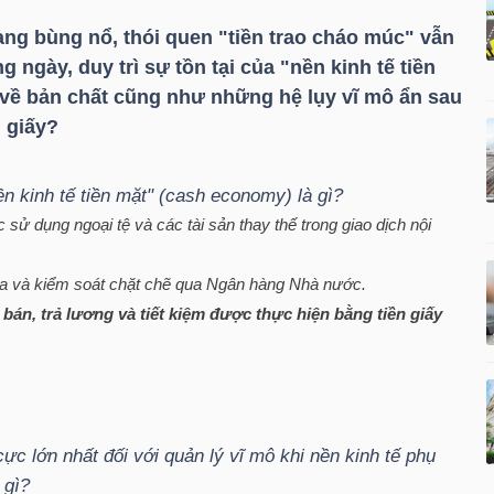
ang bùng nổ, thói quen "tiền trao cháo múc" vẫn
 ngày, duy trì sự tồn tại của "nền kinh tế tiền
 về bản chất cũng như những hệ lụy vĩ mô ẩn sau
 giấy?
ền kinh tế tiền mặt" (cash economy) là gì?
sử dụng ngoại tệ và các tài sản thay thế trong giao dịch nội
óa và kiểm soát chặt chẽ qua Ngân hàng Nhà nước.
bán, trả lương và tiết kiệm được thực hiện bằng tiền giấy
cực lớn nhất đối với quản lý vĩ mô khi nền kinh tế phụ
 gì?