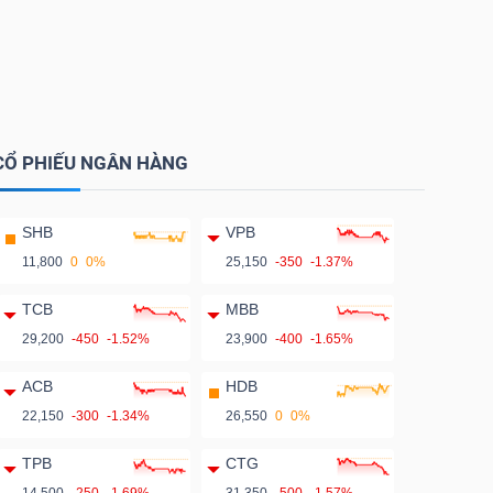
CỔ PHIẾU NGÂN HÀNG
SHB
VPB
11,800
0
0%
25,150
-350
-1.37%
TCB
MBB
29,200
-450
-1.52%
23,900
-400
-1.65%
ACB
HDB
22,150
-300
-1.34%
26,550
0
0%
TPB
CTG