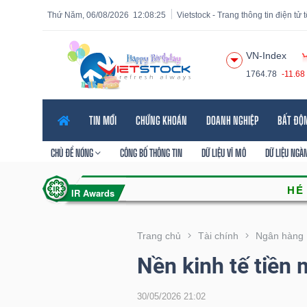
Thứ Năm, 06/08/2026
12:08:26
Vietstock - Trang thông tin điện tử
VN-Index
1764.78
-11.68
Tất cả
Tính năng
Ngành
Mã chứng khoán
Lãnh
TIN MỚI
CHỨNG KHOÁN
DOANH NGHIỆP
BẤT ĐỘ
Tính
năng
CHỦ ĐỀ NÓNG
CÔNG BỐ THÔNG TIN
DỮ LIỆU VĨ MÔ
DỮ LIỆU NGÀ
(-)
VIETSTOCK
Trang chủ
Tài chính
Ngân hàng
Nền kinh tế tiền 
CHỨNG
KHOÁN
30/05/2026 21:02