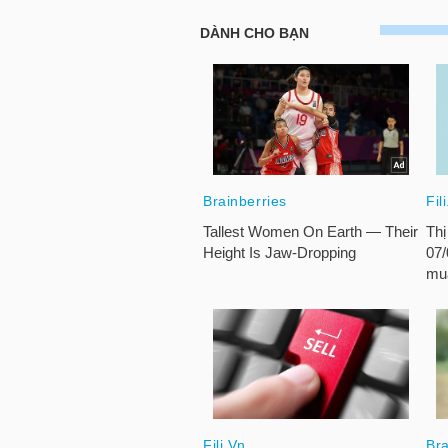
NGÀNH
DOANH
NGHIỆP
CỔ
PHIẾU
PHÁI
SINH