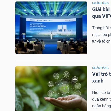
LIỆU
NGÂN HÀNG
Giải bà
qua VI
Ngành
(-)
Trong bối
mục tiêu p
VS-
tư và tổ ch
SECTOR
NGÂN HÀNG
Vai trò
NĂNG
xanh
LƯỢNG
Hiện có tớ
qua kênh t
ngân hàng 