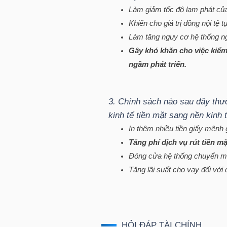
HÀNG
Làm giảm tốc độ lạm phát của
HÓA
Khiến cho giá trị đồng nội tệ t
Làm tăng nguy cơ hệ thống n
Gây khó khăn cho việc kiểm 
ngầm phát triển.
KINH
TẾ
3. Chính sách nào sau đây thư
kinh tế tiền mặt sang nền kinh
THẾ
In thêm nhiều tiền giấy mệnh 
Tăng phí dịch vụ rút tiền m
GIỚI
Đóng cửa hệ thống chuyển mạc
Tăng lãi suất cho vay đối với
ĐÔNG
DƯƠNG
HỎI ĐÁP TÀI CHÍNH