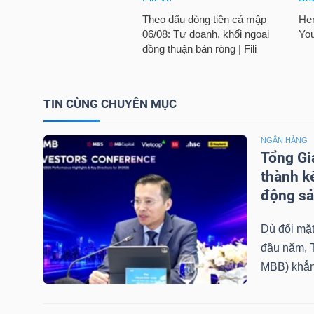
TRÁI
PHIẾU
TIN CÙNG CHUYÊN MỤC
CÔNG
NGÂN HÀNG
Tổng Gi
CỤ
thành k
ĐẦU
động s
TƯ
Dù đối mặt
đầu năm, 
TRUY
MBB) khẳng
XUẤT
DỮ