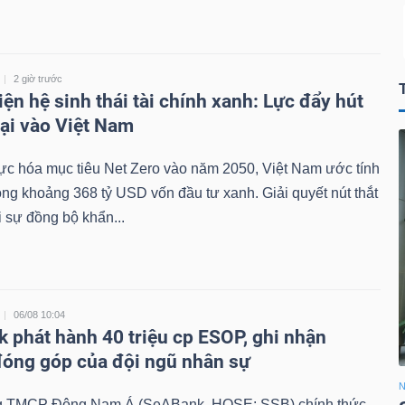
2 giờ trước
ện hệ sinh thái tài chính xanh: Lực đẩy hút
ại vào Việt Nam
ực hóa mục tiêu Net Zero vào năm 2050, Việt Nam ước tính
ng khoảng 368 tỷ USD vốn đầu tư xanh. Giải quyết nút thắt
i sự đồng bộ khẩn...
06/08 10:04
 phát hành 40 triệu cp ESOP, ghi nhận
óng góp của đội ngũ nhân sự
g TMCP Đông Nam Á (SeABank, HOSE: SSB) chính thức