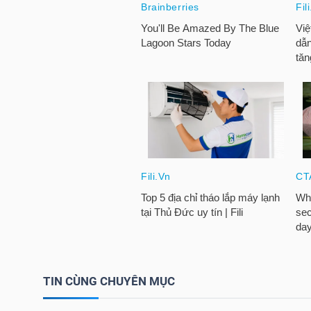
NGÀNH
DOANH
NGHIỆP
CỔ
PHIẾU
TIN CÙNG CHUYÊN MỤC
PHÁI
SINH