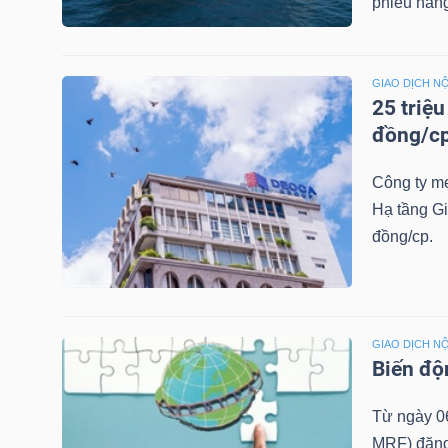
phiếu hãng
LIỆU
Ngành
GIAO DỊCH NỘ
(-)
25 triệ
đồng/c
VS-
SECTOR
Công ty mẹ
Hạ tầng G
đồng/cp.
NĂNG
LƯỢNG
GIAO DỊCH NỘ
Biến độ
Từ ngày 0
MRF) đăng