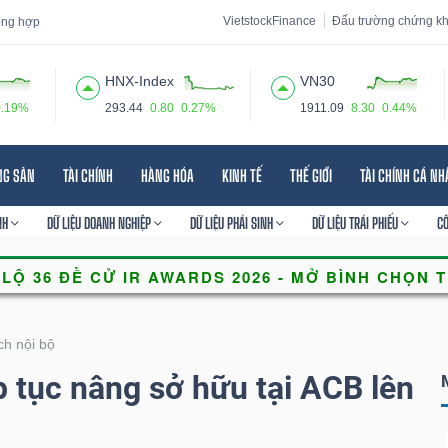
VietstockFinance
Đấu trường chứng k
tổng hợp
HNX-Index
VN30
0.19%
293.44
0.80
0.27%
1911.09
8.30
0.44%
 đạo
Tin tức
Báo cáo phân tích
Thuật ngữ
Dịch vụ
NG SẢN
TÀI CHÍNH
HÀNG HÓA
KINH TẾ
THẾ GIỚI
TÀI CHÍNH CÁ N
NH
DỮ LIỆU DOANH NGHIỆP
DỮ LIỆU PHÁI SINH
DỮ LIỆU TRÁI PHIẾU
C
ch nội bộ
 tục nâng sở hữu tại ACB lên