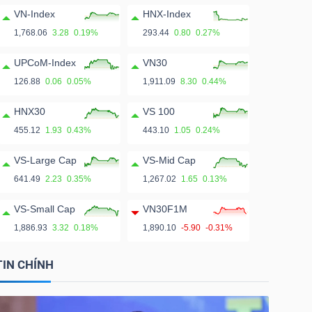
VN-Index
HNX-Index
1,768.06
3.28
0.19%
293.44
0.80
0.27%
UPCoM-Index
VN30
126.88
0.06
0.05%
1,911.09
8.30
0.44%
HNX30
VS 100
455.12
1.93
0.43%
443.10
1.05
0.24%
VS-Large Cap
VS-Mid Cap
641.49
2.23
0.35%
1,267.02
1.65
0.13%
VS-Small Cap
VN30F1M
1,886.93
3.32
0.18%
1,890.10
-5.90
-0.31%
TIN CHÍNH