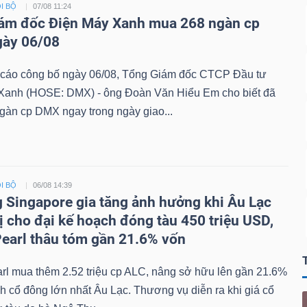
I BỘ
07/08 11:24
ám đốc Điện Máy Xanh mua 268 ngàn cp
gày 06/08
 cáo công bố ngày 06/08, Tổng Giám đốc CTCP Đầu tư
Xanh (HOSE: DMX) - ông Đoàn Văn Hiểu Em cho biết đã
gàn cp DMX ngay trong ngày giao...
I BỘ
06/08 14:39
 Singapore gia tăng ảnh hưởng khi Âu Lạc
ị cho đại kế hoạch đóng tàu 450 triệu USD,
earl thâu tóm gần 21.6% vốn
rl mua thêm 2.52 triệu cp ALC, nâng sở hữu lên gần 21.6%
nh cổ đông lớn nhất Âu Lạc. Thương vụ diễn ra khi giá cổ