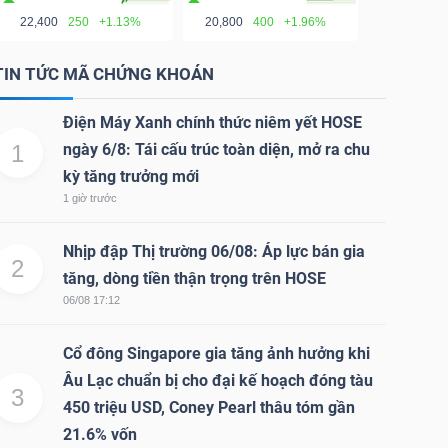
22,400
250
+1.13%
20,800
400
+1.96%
TIN TỨC MÃ CHỨNG KHOÁN
Điện Máy Xanh chính thức niêm yết HOSE
1
ngày 6/8: Tái cấu trúc toàn diện, mở ra chu
kỳ tăng trưởng mới
1 giờ trước
Nhịp đập Thị trường 06/08: Áp lực bán gia
2
tăng, dòng tiền thận trọng trên HOSE
06/08 17:12
Cổ đông Singapore gia tăng ảnh hưởng khi
Âu Lạc chuẩn bị cho đại kế hoạch đóng tàu
3
450 triệu USD, Coney Pearl thâu tóm gần
21.6% vốn