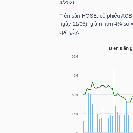
4/2026.
HÀNG
HÓA
Trên sàn
HOSE
, cổ phiếu
ACB
ngày 11/05), giảm hơn 4% so 
cp/ngày.
KINH
TẾ
Diễn biến g
THẾ
GIỚI
ĐÔNG
DƯƠNG