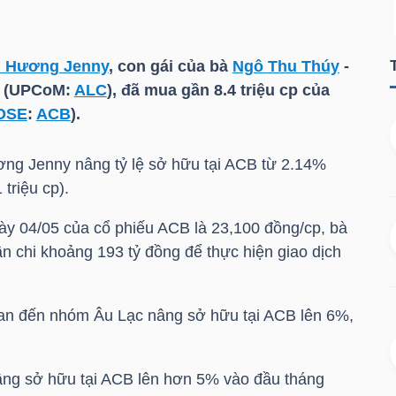
n Hương Jenny
, con gái của bà
Ngô Thu Thúy
-
c (UPCoM:
ALC
), đã mua gần 8.4 triệu cp của
OSE
:
ACB
).
ơng Jenny
nâng tỷ lệ sở hữu tại
ACB
từ 2.14%
 triệu cp).
ày 04/05 của cổ phiếu
ACB
là 23,100 đồng/cp, bà
n chi khoảng 193 tỷ đồng để thực hiện giao dịch
uan đến nhóm Âu Lạc nâng sở hữu tại
ACB
lên 6%,
.
ng sở hữu tại
ACB
lên hơn 5% vào đầu tháng