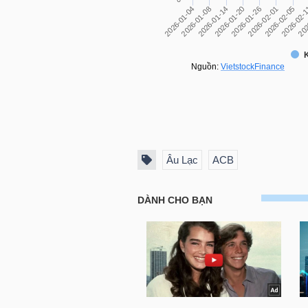
TÀI
CHÍNH
CÁ
NHÂN
PHÂN
Âu Lạc
ACB
TÍCH
VIETSTOCKFINANCE
VĨ
MÔ