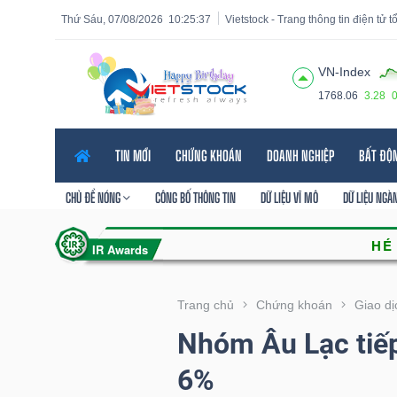
Thứ Sáu, 07/08/2026
10:25:39
Vietstock - Trang thông tin điện tử 
VN-Index
1768.06
3.28
Tất cả
Tính năng
Ngành
Mã chứng khoán
Lãnh
TIN MỚI
CHỨNG KHOÁN
DOANH NGHIỆP
BẤT ĐỘ
Tính
năng
CHỦ ĐỀ NÓNG
CÔNG BỐ THÔNG TIN
DỮ LIỆU VĨ MÔ
DỮ LIỆU NGÀ
(-)
VIETSTOCK
Trang chủ
Chứng khoán
Giao dị
Nhóm Âu Lạc tiếp
CHỨNG
6%
KHOÁN