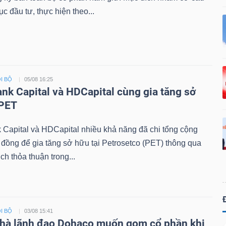
ục đầu tư, thực hiện theo...
I BỘ
05/08 16:25
ank Capital và HDCapital cùng gia tăng sở
 PET
 Capital và HDCapital nhiều khả năng đã chi tổng cộng
 đồng để gia tăng sở hữu tại Petrosetco (PET) thông qua
ch thỏa thuận trong...
I BỘ
03/08 15:41
hà lãnh đạo Dohaco muốn gom cổ phần khi