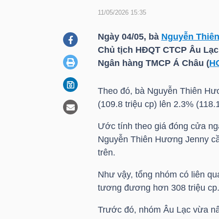
11/05/2026 15:35
DOANH
Ngày 04/05, bà
Nguyễn Thiê
NGHIỆP
Chủ tịch HĐQT CTCP Âu Lạ
Ngân hàng TMCP Á Châu (
H
Theo đó, bà
Nguyễn Thiên Hư
BẤT
(109.8 triệu cp) lên 2.3% (118.1
ĐỘNG
SẢN
Ước tính theo giá đóng cửa ng
Nguyễn Thiên Hương Jenny
cầ
trên.
TÀI
Như vậy, tổng nhóm có liên q
CHÍNH
tương đương hơn 308 triệu cp
Trước đó, nhóm Âu Lạc vừa nâ