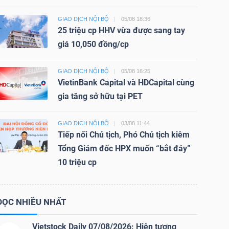
GIAO DỊCH NỘI BỘ
05/08 18:36
25 triệu cp HHV vừa được sang tay
giá 10,050 đồng/cp
GIAO DỊCH NỘI BỘ
05/08 16:25
VietinBank Capital và HDCapital cùng
gia tăng sở hữu tại PET
GIAO DỊCH NỘI BỘ
03/08 11:44
Tiếp nối Chủ tịch, Phó Chủ tịch kiêm
Tổng Giám đốc HPX muốn “bắt đáy”
10 triệu cp
ĐỌC NHIỀU NHẤT
Vietstock Daily 07/08/2026: Hiện tượng