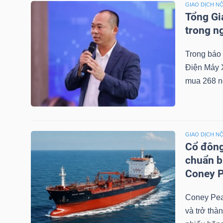
GIAO DỊCH NỘ
Tổng Gi
trong n
TRÁI
PHIẾU
Trong báo
Điện Máy 
mua 268 n
CÔNG
CỤ
ĐẦU
GIAO DỊCH NỘ
TƯ
Cổ đông
chuẩn b
Coney P
TRUY
Coney Pea
XUẤT
và trở thà
DỮ