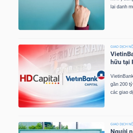
NGUYÊN
lại danh m
VẬT
LIỆU
GIAO DỊCH NỘ
VietinB
CÔNG
hữu tại
NGHIỆP
VietinBank
gần 200 tỷ
các giao dị
TIÊU
DÙNG
KHÔNG
GIAO DỊCH NỘ
THIẾT
Người n