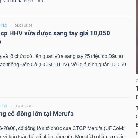
 tàu do bà Ngô Thu...
I BỘ
05/08 18:36
u cp HHV vừa được sang tay giá 10,050
p
 và tổ chức có liên quan vừa sang tay 25 triệu cp Đầu tư
iao thông Đèo Cả (HOSE: HHV), với giá bình quân 10,050
G
I BỘ
05/08 16:45
ng cổ đông lớn tại Merufa
6-28/08, cổ đông lớn tổ chức của CTCP Merufa (UPCoM:
n
 ký bán toàn bộ cổ phần nắm giữ. Mục đích nhằm cơ cấu