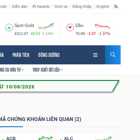
hoán
Diễn đàn
IR Awards
Dịch vụ
Đăng nhập
English
Spot Gold
Dầu
4312.07
48.59
1.14%
76.98
-1.07
-1.37%
HÂN
PHÂN TÍCH
ĐÔNG DƯƠNG
ÔNG CỤ ĐẦU TƯ
TRUY XUẤT DỮ LIỆU
MÃ CHỨNG KHOÁN LIÊN QUAN (2)
ACB
ALC