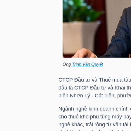
HÀNG
HÓA
KINH
TẾ
Ông
Trịnh Văn Quyết
THẾ
CTCP Đầu tư và Thuê mua tàu 
GIỚI
đầu là CTCP Đầu tư và Khai thá
biển Nhơn Lý - Cát Tiến, phườ
Ngành nghề kinh doanh chính c
ĐÔNG
cho thuê kho phụ tùng máy bay
DƯƠNG
nghề khác, trải rộng từ vận tải