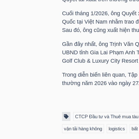
Cuối tháng 1/2026, ông Quyết x
Quốc tại Việt Nam nhằm trao đ
NGÀNH
Sau đó, ông cũng xuất hiện th
Gần đây nhất, ông
Trịnh Văn 
DOANH
UBND tỉnh Gia Lai Phạm Anh Tu
NGHIỆP
Golf Club & Luxury City Resort
Trong diễn biến liên quan, Tậ
thường năm 2026 vào ngày 27/
CỔ
PHIẾU
CTCP Đầu tư và Thuê mua tàu
PHÁI
vận tải hàng không
logistics
bất
SINH