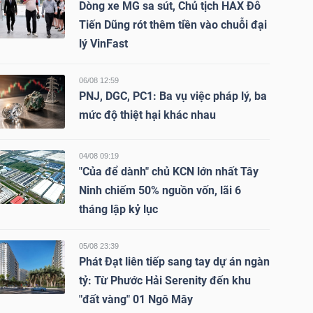
Dòng xe MG sa sút, Chủ tịch HAX Đỗ
Tiến Dũng rót thêm tiền vào chuỗi đại
lý VinFast
06/08 12:59
PNJ, DGC, PC1: Ba vụ việc pháp lý, ba
mức độ thiệt hại khác nhau
04/08 09:19
"Của để dành" chủ KCN lớn nhất Tây
Ninh chiếm 50% nguồn vốn, lãi 6
tháng lập kỷ lục
05/08 23:39
Phát Đạt liên tiếp sang tay dự án ngàn
tỷ: Từ Phước Hải Serenity đến khu
"đất vàng" 01 Ngô Mây