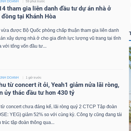
KINH DOANH
59 phút trước
14 tham gia liên danh đầu tư dự án nhà ở
ỷ đồng tại Khánh Hòa
 vừa được Bộ Quốc phòng chấp thuận tham gia liên danh
án xây dựng nhà ở cho gia đình lực lượng vũ trang tại tỉnh
với tổng vốn đầu tư...
KINH DOANH
1 giờ trước
u từ concert ít ỏi, Yeah1 giảm nửa lãi ròng,
n ủy thác đầu tư hơn 430 tỷ
từ concert chưa đáng kể, lãi ròng quý 2 CTCP Tập đoàn
SE: YEG) giảm 52% so với cùng kỳ. Công ty cũng đang tái
 trúc tập đoàn thông qua...