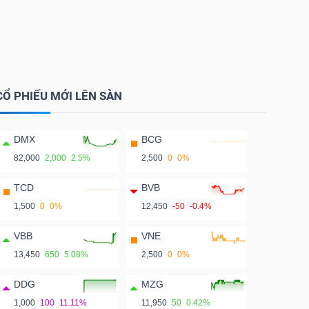
CỔ PHIẾU MỚI LÊN SÀN
DMX
BCG
82,000
2,000
2.5%
2,500
0
0%
TCD
BVB
1,500
0
0%
12,450
-50
-0.4%
VBB
VNE
13,450
650
5.08%
2,500
0
0%
DDG
MZG
1,000
100
11.11%
11,950
50
0.42%