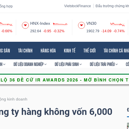
VietstockFinance
Đấu trường chứng k
 tổng hợp
HNX-Index
VN30
-0.66%
292.64
-0.95
-0.32%
1902.79
-14.09
-0.74%
 đạo
Tin tức
Báo cáo phân tích
Thuật ngữ
Dịch vụ
NG SẢN
TÀI CHÍNH
HÀNG HÓA
KINH TẾ
THẾ GIỚI
TÀI CHÍNH CÁ N
NH
DỮ LIỆU DOANH NGHIỆP
DỮ LIỆU PHÁI SINH
DỮ LIỆU TRÁI PHIẾU
C
ộng kinh doanh
ng ty hàng không vốn 6,000