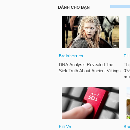
TRÁI
PHIẾU
CÔNG
CỤ
ĐẦU
TƯ
TRUY
XUẤT
DỮ