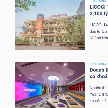
HOẠT ĐỘNG 
NGUYÊN
LICOGI 
VẬT
2,100 t
LIỆU
LICOGI 14
đầu tư Dự 
Khánh Hòa 
CÔNG
NGHIỆP
HOẠT ĐỘNG 
Doanh th
có khoả
TIÊU
Nguồn thu 
DÙNG
Yeah1 (HO
KHÔNG
cơ cấu cấu
THIẾT