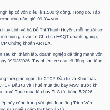
 nghiệp có vốn điều lệ 1,500 tỷ đồng. Trong đó, Tập
tương ứng nắm giữ 99.8% vốn.
ịnh Huy Linh và bà Đỗ Thị Thanh Huyền, mỗi người sở
inh hiện giữ vai trò Chủ tịch HĐQT doanh nghiệp,
CTCP Chứng khoán ARTEX.
ần sau khi thành lập, doanh nghiệp đã tăng mạnh vốn
ngày 09/03/2026. Tuy nhiên, cơ cấu cổ đông sau tăng
trong thời gian ngắn, từ CTCP Đầu tư và Khai thác
CTCP Đầu tư và Thuê mua tàu bay MSV, trước khi
u tư và Thuê mua tàu bay
FLC
từ tháng 5/2026.
iệp này cũng trùng với giai đoạn ông
Trịnh Văn
ờng sau nhiều năm thi hành án tù.