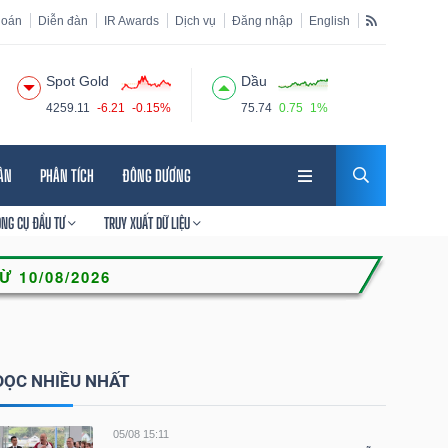
hoán
Diễn đàn
IR Awards
Dịch vụ
Đăng nhập
English
Spot Gold
Dầu
4259.11
-6.21
-0.15%
75.74
0.75
1%
HÂN
PHÂN TÍCH
ĐÔNG DƯƠNG
ÔNG CỤ ĐẦU TƯ
TRUY XUẤT DỮ LIỆU
ĐỌC NHIỀU NHẤT
05/08 15:11