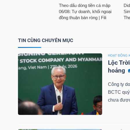
LIỆU
Ngành
(-)
TIN CÙNG CHUYÊN MỤC
VS-
SECTOR
HOẠT ĐỘNG 
Lộc Trờ
hoảng
Công ty do
NĂNG
BCTC quý 2
LƯỢNG
chưa được