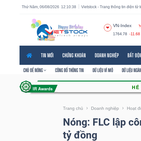
Thứ Năm, 06/08/2026
12:10:39
Vietstock - Trang thông tin điện tử
VN-Index
1764.78
-11.68
Tất cả
Tính năng
Ngành
Mã chứng khoán
Lãnh
TIN MỚI
CHỨNG KHOÁN
DOANH NGHIỆP
BẤT ĐỘ
Tính
năng
CHỦ ĐỀ NÓNG
CÔNG BỐ THÔNG TIN
DỮ LIỆU VĨ MÔ
DỮ LIỆU NGÀ
(-)
VIETSTOCK
Trang chủ
Doanh nghiệp
Hoạt đ
Nóng: FLC lập cô
CHỨNG
tỷ đồng
KHOÁN