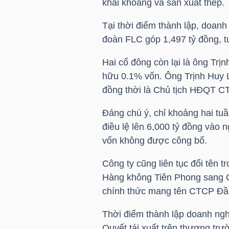
khai khoáng và sản xuất thép.
TÀI
Tại thời điểm thành lập, doanh
đoàn
FLC
góp 1,497 tỷ đồng, 
CHÍNH
CÁ
Hai cổ đông còn lại là ông Tr
NHÂN
hữu 0.1% vốn. Ông Trịnh Huy L
đồng thời là Chủ tịch HĐQT 
Đáng chú ý, chỉ khoảng hai tu
PHÂN
điều lệ lên 6,000 tỷ đồng vào 
TÍCH
vốn không được công bố.
VIETSTOCKFINANCE
Công ty cũng liên tục đổi tên 
Hàng không Tiên Phong sang 
chính thức mang tên CTCP Đầ
VĨ
Thời điểm thành lập doanh ngh
MÔ
Quyết
tái xuất trên thương trư