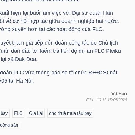
uất hiện tại buổi làm việc với Đại sứ quán Hàn
ổi về cơ hội hợp tác giữa doanh nghiệp hai nước.
ường xuyên hơn tại các hoạt động của
FLC
.
Quyết
tham gia tiếp đón đoàn công tác do Chủ tịch
ấn dẫn đầu tới kiểm tra tiến độ dự án
FLC
Pleiku
 tại xã Đak Đoa.
p đoàn
FLC
vừa thông báo sẽ tổ chức ĐHĐCĐ bất
05 tại Hà Nội.
Vũ Hạo
FILI
- 10:12 15/05/2026
 bay
FLC
Gia Lai
cho thuê mua tàu bay
 động sản