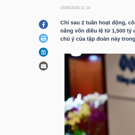
15/05/2026 11:14
DOANH
Chỉ sau 2 tuần hoạt động, c
NGHIỆP
nâng vốn điều lệ từ 1,500 tỷ
chú ý của tập đoàn này tron
BẤT
ĐỘNG
SẢN
TÀI
CHÍNH