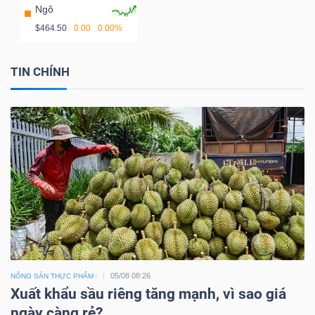
Ngô
$464.50
0.00
0.00%
TIN CHÍNH
05/08 08:26
NÔNG SẢN THỰC PHẨM
Xuất khẩu sầu riêng tăng mạnh, vì sao giá
ngày càng rẻ?