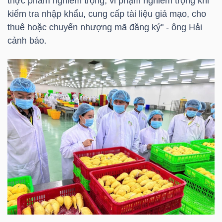
thực phẩm nghiêm trọng, vi phạm nghiêm trọng khi
kiểm tra nhập khẩu, cung cấp tài liệu giả mạo, cho
thuê hoặc chuyển nhượng mã đăng ký" - ông Hải
TRÁI
cảnh báo.
PHIẾU
CÔNG
CỤ
ĐẦU
TƯ
TRUY
XUẤT
DỮ