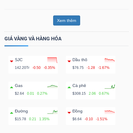
Xem thêm
GIÁ VÀNG VÀ HÀNG HÓA
SJC
Dầu thô
142.20Tr
-0.50
-0.35%
$76.75
-1.28
-1.67%
Gas
Cà phê
$2.64
0.01
0.27%
$308.15
2.06
0.67%
Đường
Đồng
$15.78
0.21
1.35%
$6.64
-0.10
-1.51%