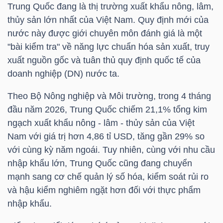
HÀNG
Trung Quốc đang là thị trường xuất khẩu nông, lâm,
thủy sản lớn nhất của Việt Nam. Quy định mới của
HÓA
nước này được giới chuyên môn đánh giá là một
"bài kiểm tra" về năng lực chuẩn hóa sản xuất, truy
xuất nguồn gốc và tuân thủ quy định quốc tế của
KINH
doanh nghiệp (DN) nước ta.
TẾ
Theo Bộ Nông nghiệp và Môi trường, trong 4 tháng
đầu năm 2026, Trung Quốc chiếm 21,1% tổng kim
ngạch xuất khẩu nông - lâm - thủy sản của Việt
THẾ
Nam với giá trị hơn 4,86
tỉ USD
, tăng gần 29% so
GIỚI
với cùng kỳ năm ngoái. Tuy nhiên, cùng với nhu cầu
nhập khẩu lớn, Trung Quốc cũng đang chuyển
mạnh sang cơ chế quản lý số hóa, kiểm soát rủi ro
ĐÔNG
và hậu kiểm nghiêm ngặt hơn đối với thực phẩm
DƯƠNG
nhập khẩu.