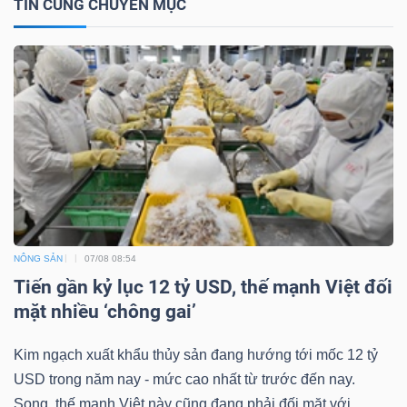
TIN CÙNG CHUYÊN MỤC
Bài
viết
của
tác
giả
(-)
Báo
cáo
NÔNG SẢN
07/08 08:54
phân
Tiến gần kỷ lục 12 tỷ USD, thế mạnh Việt đối
tích
mặt nhiều ‘chông gai’
(-)
Kim ngạch xuất khẩu thủy sản đang hướng tới mốc 12 tỷ
USD trong năm nay - mức cao nhất từ trước đến nay.
Thuật
Song, thế mạnh Việt này cũng đang phải đối mặt với