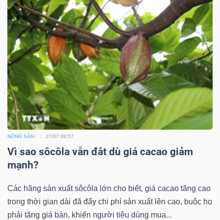
NÔNG SẢN
27/07 08:57
Vì sao sôcôla vẫn đắt dù giá cacao giảm
mạnh?
Các hãng sản xuất sôcôla lớn cho biết, giá cacao tăng cao
trong thời gian dài đã đẩy chi phí sản xuất lên cao, buộc họ
phải tăng giá bán, khiến người tiêu dùng mua...