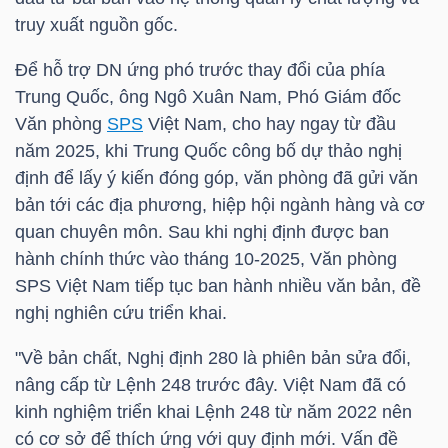
YẾU
truy xuất nguồn gốc.
Để hỗ trợ DN ứng phó trước thay đổi của phía
Trung Quốc, ông Ngô Xuân Nam, Phó Giám đốc
Văn phòng
SPS
Việt Nam, cho hay ngay từ đầu
TIÊU
năm 2025, khi Trung Quốc công bố dự thảo nghị
DÙNG
định để lấy ý kiến đóng góp, văn phòng đã gửi văn
THIẾT
bản tới các địa phương, hiệp hội ngành hàng và cơ
YẾU
quan chuyên môn. Sau khi nghị định được ban
hành chính thức vào tháng 10-2025, Văn phòng
SPS
Việt Nam tiếp tục ban hành nhiều văn bản, đề
nghị nghiên cứu triển khai.
CHĂM
"Về bản chất, Nghị định 280 là phiên bản sửa đổi,
SÓC
nâng cấp từ Lệnh 248 trước đây. Việt Nam đã có
SỨC
kinh nghiệm triển khai Lệnh 248 từ năm 2022 nên
KHỎE
có cơ sở để thích ứng với quy định mới. Vấn đề