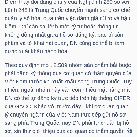
Điểm thay đổi đáng chú ý của Nghị định 280 so với
Lệnh 248 là Trung Quốc chuyển mạnh sang cơ chế
TÀI
quản lý số hóa, dựa trên việc đánh giá rủi ro và hậu
CHÍNH
kiểm. Chỉ cần sai lệch một ký tự hoặc thông tin
CÁ
không đồng nhất giữa hồ sơ đăng ký, bao bì sản
NHÂN
phẩm và tờ khai hải quan, DN cũng có thể bị tạm
dừng xuất khẩu hàng hóa.
Theo quy định mới, 2.589 nhóm sản phẩm bắt buộc
PHÂN
phải đăng ký thông qua cơ quan có thẩm quyền của
TÍCH
Việt Nam trước khi xuất khẩu sang Trung Quốc. Tuy
VIETSTOCKFINANCE
nhiên, ngoài nhóm này vẫn còn nhiều mặt hàng mà
DN có thể tự đăng ký trực tiếp trên hệ thống CIFER
của GACC. Khác với trước đây - khi cơ quan quản
lý chuyên ngành của Việt Nam trực tiếp gửi hồ sơ
VĨ
sang phía Trung Quốc, nay DN phải tự chuẩn bị hồ
MÔ
sơ, xin thư giới thiệu của cơ quan có thẩm quyền rồi