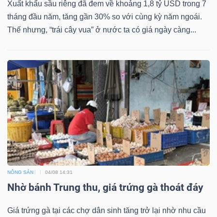
Xuất khẩu sầu riêng đã đem về khoảng 1,8 tỷ USD trong 7
tháng đầu năm, tăng gần 30% so với cùng kỳ năm ngoái.
Thế nhưng, “trái cây vua” ở nước ta có giá ngày càng...
Dữ
liệu
tài
chính
NÔNG SẢN
04/08 14:31
Nhờ bánh Trung thu, giá trứng gà thoát đáy
Giá trứng gà tại các chợ dân sinh tăng trở lại nhờ nhu cầu