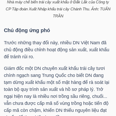
Nhà máy chế biến trái cây xuất khẩu ở Đắk Lắk của Công ty
LIỆU
CP Tập đoàn Xuất Nhập khẩu trái cây Chánh Thu. Ảnh: TUẤN
TRẦN
Ngành
(-)
Chủ động ứng phó
VS-
Trước những thay đổi này, nhiều DN Việt Nam đã
SECTOR
chủ động điều chỉnh hoạt động sản xuất, xuất khẩu
để tránh rủi ro.
Giám đốc một DN chuyên xuất khẩu trái cây tươi
chính ngạch sang Trung Quốc cho biết DN đang
NĂNG
tạm dừng xuất khẩu một số mặt hàng để rà soát lại
LƯỢNG
toàn bộ quy trình sản xuất và hồ sơ pháp lý. Trở
ngại hiện nay là nhiều nơi trồng sầu riêng, chuối...
vẫn chưa được cấp mã số vùng trồng hoặc tiến độ
cấp mã còn chậm, khiến DN thiếu nguyên liệu đạt