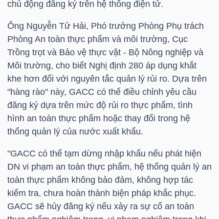
chủ động đăng ký trên hệ thống điện tử.
Ông Nguyễn Tử Hải, Phó trưởng Phòng Phụ trách
NGÀNH
Phòng An toàn thực phẩm và môi trường, Cục
Trồng trọt và Bảo vệ thực vật - Bộ Nông nghiệp và
Môi trường, cho biết Nghị định 280 áp dụng khắt
khe hơn đối với nguyên tắc quản lý rủi ro. Dựa trên
DOANH
"hàng rào" này, GACC có thể điều chỉnh yêu cầu
NGHIỆP
đăng ký dựa trên mức độ rủi ro thực phẩm, tình
hình an toàn thực phẩm hoặc thay đổi trong hệ
thống quản lý của nước xuất khẩu.
CỔ
"GACC có thể tạm dừng nhập khẩu nếu phát hiện
PHIẾU
DN vi phạm an toàn thực phẩm, hệ thống quản lý an
toàn thực phẩm không bảo đảm, không hợp tác
kiểm tra, chưa hoàn thành biện pháp khắc phục.
PHÁI
GACC sẽ hủy đăng ký nếu xảy ra sự cố an toàn
SINH