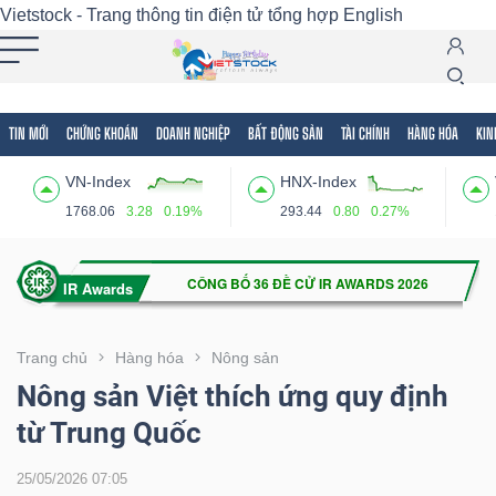
Vietstock - Trang thông tin điện tử tổng hợp
English
TIN MỚI
CHỨNG KHOÁN
DOANH NGHIỆP
BẤT ĐỘNG SẢN
TÀI CHÍNH
HÀNG HÓA
KIN
Tất cả
Tính năng
Ngành
Mã chứng khoán
Lãnh
VN-Index
HNX-Index
Tính
1768.06
3.28
0.19%
293.44
0.80
0.27%
năng
(-)
VIETSTOCK
Trang chủ
Hàng hóa
Nông sản
Nông sản Việt thích ứng quy định
từ Trung Quốc
CHỨNG
KHOÁN
25/05/2026 07:05