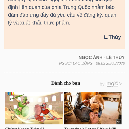
DỊCH
định liên quan của phía Trung Quốc nhằm bảo
VỤ
đảm đáp ứng đầy đủ yêu cầu về đăng ký, quản
TRUYỀN
lý và xuất khẩu thực phẩm.
THÔNG
L.Thúy
NGỌC ÁNH - LÊ THÚY
TIỆN
NGƯỜI LAO ĐỘNG
- 06:03 25/05/2026
ÍCH
BẤT
ĐỘNG
SẢN