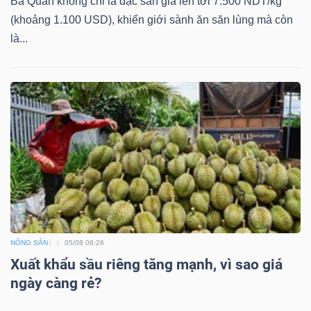
Ba Quân không chỉ là đặc sản giá lên tới 7.500 NDT/kg
(khoảng 1.100 USD), khiến giới sành ăn săn lùng mà còn
là...
Công
cụ
đầu
tư
Truyền
NÔNG SẢN
05/08 08:26
thông
Xuất khẩu sầu riêng tăng mạnh, vì sao giá
tài
ngày càng rẻ?
chính