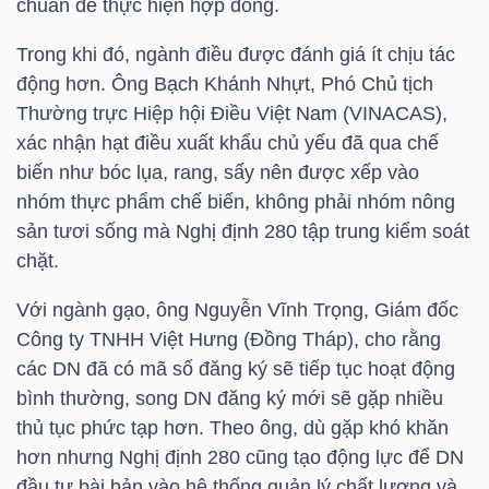
chuẩn để thực hiện hợp đồng.
NGUYÊN
VẬT
Trong khi đó, ngành điều được đánh giá ít chịu tác
LIỆU
động hơn. Ông Bạch Khánh Nhựt, Phó Chủ tịch
Thường trực Hiệp hội Điều Việt Nam (VINACAS),
xác nhận hạt điều xuất khẩu chủ yếu đã qua chế
biến như bóc lụa, rang, sấy nên được xếp vào
nhóm thực phẩm chế biến, không phải nhóm nông
CÔNG
sản tươi sống mà Nghị định 280 tập trung kiểm soát
NGHIỆP
chặt.
Với ngành gạo, ông Nguyễn Vĩnh Trọng, Giám đốc
Công ty TNHH Việt Hưng (Đồng Tháp), cho rằng
các DN đã có mã số đăng ký sẽ tiếp tục hoạt động
TIÊU
bình thường, song DN đăng ký mới sẽ gặp nhiều
DÙNG
thủ tục phức tạp hơn. Theo ông, dù gặp khó khăn
KHÔNG
hơn nhưng Nghị định 280 cũng tạo động lực để DN
THIẾT
đầu tư bài bản vào hệ thống quản lý chất lượng và