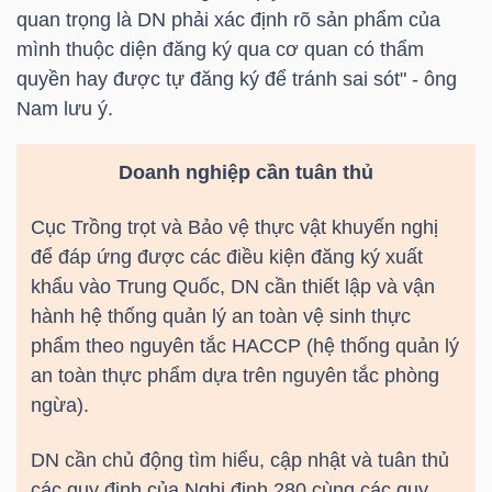
quan trọng là DN phải xác định rõ sản phẩm của
mình thuộc diện đăng ký qua cơ quan có thẩm
quyền hay được tự đăng ký để tránh sai sót" - ông
TÀI
Nam lưu ý.
CHÍNH
Doanh nghiệp cần tuân thủ
Cục Trồng trọt và Bảo vệ thực vật khuyến nghị
để đáp ứng được các điều kiện đăng ký xuất
CÔNG
khẩu vào Trung Quốc, DN cần thiết lập và vận
NGHỆ
hành hệ thống quản lý an toàn vệ sinh thực
THÔNG
phẩm theo nguyên tắc HACCP (hệ thống quản lý
TIN
an toàn thực phẩm dựa trên nguyên tắc phòng
ngừa).
DN cần chủ động tìm hiểu, cập nhật và tuân thủ
các quy định của Nghị định 280 cùng các quy