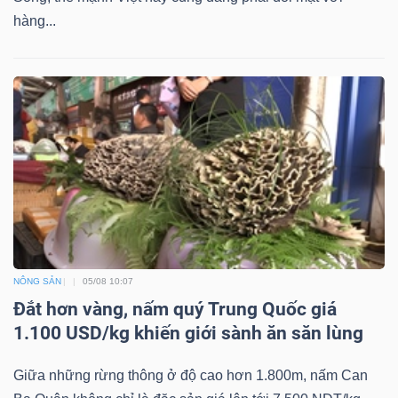
ngữ
hàng...
(-)
Dịch
vụ
(-)
Đào
tạo
NÔNG SẢN
05/08 10:07
Đắt hơn vàng, nấm quý Trung Quốc giá
1.100 USD/kg khiến giới sành ăn săn lùng
Sách
tài
Giữa những rừng thông ở độ cao hơn 1.800m, nấm Can
chính