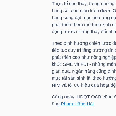
Thực tế cho thấy, trong những
hàng số toàn diện luôn được
O
TÀI
hàng cũng đặt mục tiêu ứng dụ
CHÍNH
phát triển thêm mô hình kinh 
CÁ
động trước những thay đổi nhan
NHÂN
Theo định hướng chiến lược đ
tiếp tục duy trì tăng trưởng tí
phát triển cao như nông nghiệ
PHÂN
khúc SME và FDI - những mảng 
TÍCH
gian qua. Ngân hàng cũng định
VIETSTOCKFINANCE
mục tài sản sinh lãi theo hướn
NIM và tối ưu hiệu quả hoạt độ
Cùng ngày, HĐQT
OCB
cũng đ
ông
Phạm Hồng Hải
.
VĨ
MÔ