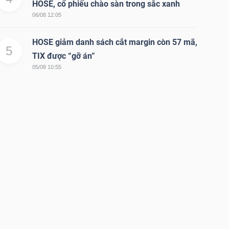
HOSE, cổ phiếu chào sàn trong sắc xanh
06/08 12:05
HOSE giảm danh sách cắt margin còn 57 mã,
5
TIX được “gỡ án”
05/08 10:55