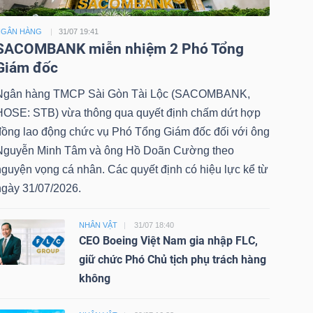
NGÂN HÀNG
31/07 19:41
SACOMBANK miễn nhiệm 2 Phó Tổng
Giám đốc
Ngân hàng TMCP Sài Gòn Tài Lộc (SACOMBANK,
HOSE: STB) vừa thông qua quyết định chấm dứt hợp
đồng lao động chức vụ Phó Tổng Giám đốc đối với ông
Nguyễn Minh Tâm và ông Hồ Doãn Cường theo
nguyện vọng cá nhân. Các quyết định có hiệu lực kể từ
ngày 31/07/2026.
NHÂN VẬT
31/07 18:40
CEO Boeing Việt Nam gia nhập FLC,
giữ chức Phó Chủ tịch phụ trách hàng
không