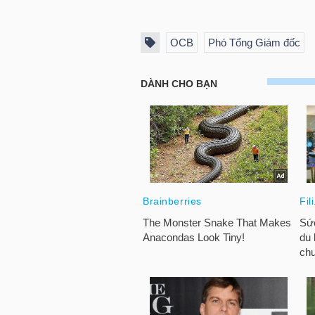
OCB
Phó Tổng Giám đốc
NGÀNH
DOANH
NGHIỆP
CỔ
PHIẾU
PHÁI
SINH