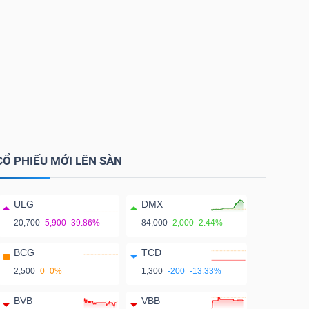
CỔ PHIẾU MỚI LÊN SÀN
ULG
DMX
20,700
5,900
39.86%
84,000
2,000
2.44%
BCG
TCD
2,500
0
0%
1,300
-200
-13.33%
BVB
VBB