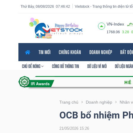
Thứ Bảy, 08/08/2026
07:46:44
Vietstock - Trang thông tin điện tử 
VN-Index
1768.06
3.28
Tất cả
Tính năng
Ngành
Mã chứng khoán
Lãnh
TIN MỚI
CHỨNG KHOÁN
DOANH NGHIỆP
BẤT ĐỘ
Tính
năng
CHỦ ĐỀ NÓNG
CÔNG BỐ THÔNG TIN
DỮ LIỆU VĨ MÔ
DỮ LIỆU NGÀ
(-)
VIETSTOCK
Trang chủ
Doanh nghiệp
Nhân v
OCB bổ nhiệm Ph
CHỨNG
KHOÁN
21/05/2026 15:26