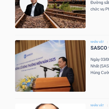
Đường sắt
NGUYÊN
chức vụ P
VẬT
LIỆU
NHÂN VẬT
SASCO t
CÔNG
NGHIỆP
Ngày 03/0
Nhất (SAS
Hùng Cường
TIÊU
DÙNG
KHÔNG
THIẾT
NHÂN VẬT