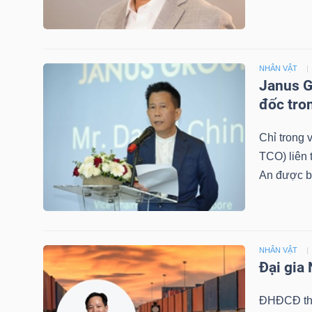
LIỆU
Ngành
(-)
NHÂN VẬT
Janus G
VS-
đốc tro
SECTOR
Chỉ trong
TCO) liên 
An được b
NĂNG
LƯỢNG
NHÂN VẬT
Đại gia
ĐHĐCĐ thư