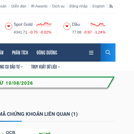
hoán
Diễn đàn
IR Awards
Dịch vụ
Đăng nhập
English
Spot Gold
Dầu
4341.71
-0.70
-0.02%
77.08
-0.97
-1.24%
HÂN
PHÂN TÍCH
ĐÔNG DƯƠNG
ÔNG CỤ ĐẦU TƯ
TRUY XUẤT DỮ LIỆU
MÃ CHỨNG KHOÁN LIÊN QUAN (1)
OCB