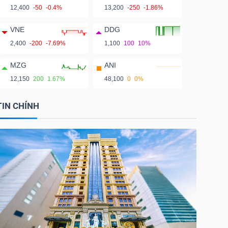
12,400
-50
-0.4%
13,200
-250
-1.86%
VNE
DDG
2,400
-200
-7.69%
1,100
100
10%
MZG
ANI
12,150
200
1.67%
48,100
0
0%
TIN CHÍNH