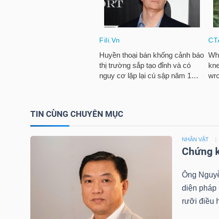
TRÁI
PHIẾU
CÔNG
CỤ
TIN CÙNG CHUYÊN MỤC
ĐẦU
TƯ
NHÂN VẬT
Chứng k
Ông Nguyễn
TRUY
diện pháp
XUẤT
rưỡi điều 
DỮ