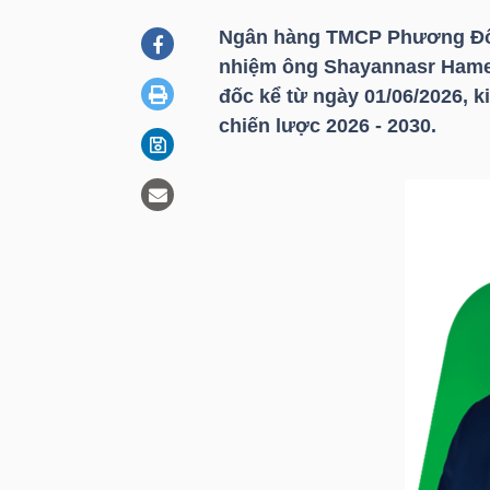
Ngân hàng TMCP Phương Đô
nhiệm ông Shayannasr Hame
DOANH
đốc kể từ ngày 01/06/2026, k
NGHIỆP
chiến lược 2026 - 2030.
BẤT
ĐỘNG
SẢN
TÀI
CHÍNH