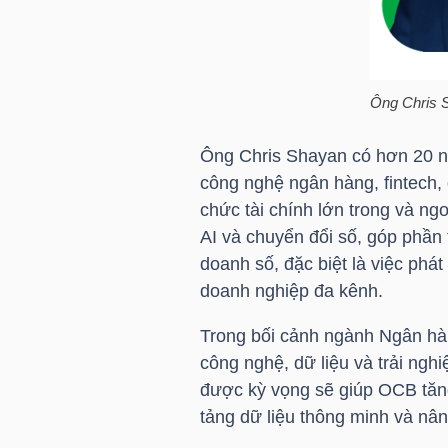
HÀNG
HÓA
Ông Chris 
KINH
Ông Chris Shayan có hơn 20 nă
TẾ
công nghệ ngân hàng, fintech, 
chức tài chính lớn trong và n
AI và chuyển đổi số, góp phần
THẾ
doanh số, đặc biệt là việc phá
GIỚI
doanh nghiệp đa kênh.
Trong bối cảnh ngành Ngân hà
công nghệ, dữ liệu và trải ng
ĐÔNG
được kỳ vọng sẽ giúp
OCB
tăn
DƯƠNG
tảng dữ liệu thông minh và nân