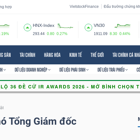
VietstockFinance
Đấu trường chứng k
tổng hợp
HNX-Index
VN30
0.19%
293.44
0.80
0.27%
1911.09
8.30
0.44%
 đạo
Tin tức
Báo cáo phân tích
Thuật ngữ
Dịch vụ
NG SẢN
TÀI CHÍNH
HÀNG HÓA
KINH TẾ
THẾ GIỚI
TÀI CHÍNH CÁ N
NH
DỮ LIỆU DOANH NGHIỆP
DỮ LIỆU PHÁI SINH
DỮ LIỆU TRÁI PHIẾU
C
ật
ó Tổng Giám đốc