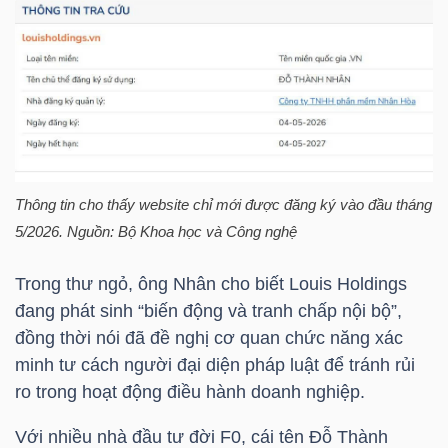
TRÁI
PHIẾU
CÔNG
Thông tin cho thấy website chỉ mới được đăng ký vào đầu tháng
CỤ
5/2026. Nguồn: Bộ Khoa học và Công nghệ
ĐẦU
Trong thư ngỏ, ông Nhân cho biết Louis Holdings
TƯ
đang phát sinh “biến động và tranh chấp nội bộ”,
đồng thời nói đã đề nghị cơ quan chức năng xác
minh tư cách người đại diện pháp luật để tránh rủi
TRUY
ro trong hoạt động điều hành doanh nghiệp.
XUẤT
DỮ
Với nhiều nhà đầu tư đời F0, cái tên
Đỗ Thành