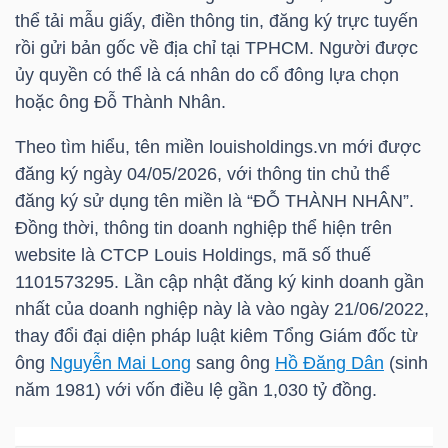
thể tải mẫu giấy, điền thông tin, đăng ký trực tuyến
rồi gửi bản gốc về địa chỉ tại TPHCM. Người được
NGÀNH
ủy quyền có thể là cá nhân do cổ đông lựa chọn
hoặc ông
Đỗ Thành Nhân
.
Theo tìm hiểu, tên miền louisholdings.vn mới được
DOANH
đăng ký ngày 04/05/2026, với thông tin chủ thể
NGHIỆP
đăng ký sử dụng tên miền là “ĐỖ THÀNH NHÂN”.
Đồng thời, thông tin doanh nghiệp thể hiện trên
website là CTCP Louis Holdings, mã số thuế
1101573295. Lần cập nhật đăng ký kinh doanh gần
CỔ
nhất của doanh nghiệp này là vào ngày 21/06/2022,
PHIẾU
thay đổi đại diện pháp luật kiêm Tổng Giám đốc từ
ông
Nguyễn Mai Long
sang ông
Hồ Đăng Dân
(sinh
năm 1981) với vốn điều lệ gần 1,030 tỷ đồng.
PHÁI
SINH