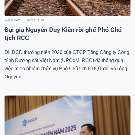
NHÂN VẬT
06/08 11:38
Dữ
Đại gia Nguyễn Duy Kiên rời ghế Phó Chủ
liệu
tịch RCC
tài
ĐHĐCĐ thường niên 2026 của CTCP Tổng Công ty Công
chính
trình Đường sắt Việt Nam (UPCoM: RCC) đã thông qua
việc miễn nhiệm chức vụ Phó Chủ tịch HĐQT đối với ông
Nguyễn...