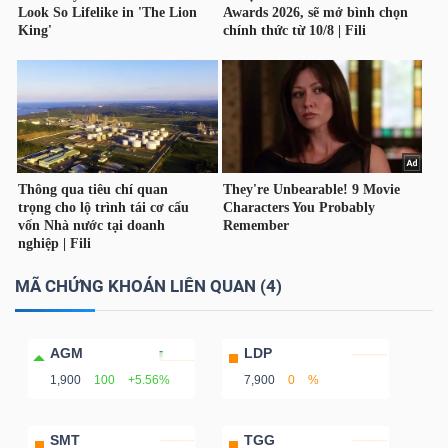
Bài
viết
của
tác
giả
(-)
Báo
cáo
MÃ CHỨNG KHOÁN LIÊN QUAN (4)
phân
tích
(-)
AGM
LDP
1,900
100
+5.56%
7,900
0
%
Thuật
SMT
TGG