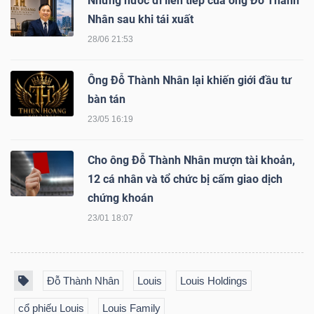
Những nước đi liên tiếp của ông Đỗ Thành
DỊCH
Nhân sau khi tái xuất
VỤ
28/06 21:53
TRUYỀN
THÔNG
Ông Đỗ Thành Nhân lại khiến giới đầu tư
bàn tán
23/05 16:19
TIỆN
Cho ông Đỗ Thành Nhân mượn tài khoản,
ÍCH
12 cá nhân và tổ chức bị cấm giao dịch
chứng khoán
23/01 18:07
BẤT
ĐỘNG
Đỗ Thành Nhân
Louis
Louis Holdings
SẢN
cổ phiếu Louis
Louis Family