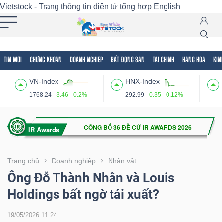
Vietstock - Trang thông tin điện tử tổng hợp
English
TIN MỚI
CHỨNG KHOÁN
DOANH NGHIỆP
BẤT ĐỘNG SẢN
TÀI CHÍNH
HÀNG HÓA
KIN
Tất cả
Tính năng
Ngành
Mã chứng khoán
Lãnh
VN-Index
HNX-Index
Tính
1768.24
3.46
0.2%
292.99
0.35
0.12%
năng
(-)
VIETSTOCK
Trang chủ
Doanh nghiệp
Nhân vật
Ông Đỗ Thành Nhân và Louis
Holdings bất ngờ tái xuất?
CHỨNG
KHOÁN
19/05/2026 11:24