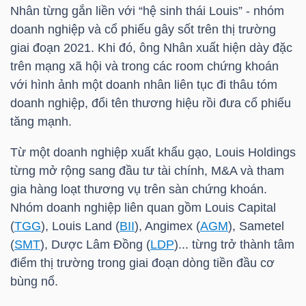
LIỆU
Nhân
từng gắn liền với “hệ sinh thái Louis” - nhóm
doanh nghiệp và cổ phiếu gây sốt trên thị trường
giai đoạn 2021. Khi đó, ông Nhân xuất hiện dày đặc
Ngành
trên mạng xã hội và trong các room chứng khoán
(-)
với hình ảnh một doanh nhân liên tục đi thâu tóm
VS-
doanh nghiệp, đổi tên thương hiệu rồi đưa cổ phiếu
SECTOR
tăng mạnh.
Từ một doanh nghiệp xuất khẩu gạo, Louis Holdings
từng mở rộng sang đầu tư tài chính, M&A và tham
gia hàng loạt thương vụ trên sàn chứng khoán.
Nhóm doanh nghiệp liên quan gồm Louis Capital
NĂNG
(
TGG
), Louis Land (
BII
), Angimex (
AGM
), Sametel
LƯỢNG
(
SMT
), Dược Lâm Đồng (
LDP
)... từng trở thành tâm
điểm thị trường trong giai đoạn dòng tiền đầu cơ
bùng nổ.