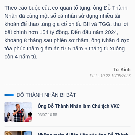
Theo cáo buộc của cơ quan tố tụng, ông
Đỗ Thành
Nhân
đã cùng một số cá nhân sử dụng nhiều tài
khoản để thao túng giá cổ phiếu
BII
và
TGG
, thu lợi
TÀI
bất chính hơn 154 tỷ đồng. Đến đầu năm 2024,
CHÍNH
khoảng 8 tháng sau phiên sơ thẩm, ông Nhân được
tòa phúc thẩm giảm án từ 5 năm 6 tháng tù xuống
còn 4 năm tù.
Tử Kính
CÔNG
FILI
- 10:22 19/05/2026
NGHỆ
THÔNG
ĐỖ THÀNH NHÂN BỊ BẮT
TIN
Ông Đỗ Thành Nhân làm Chủ tịch VKC
03/07 10:55