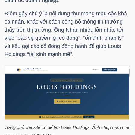
HÀNG
HÓA
Điểm gây chú ý là nội dung thư mang màu sắc khá
cá nhân, khác với cách công bố thông tin thường
thấy trên thị trường. Ông Nhân nhiều lần nhắc tới
việc “bảo vệ quyền lợi cổ đông”, “ổn định pháp lý”
KINH
và kêu gọi các cổ đông đồng hành để giúp Louis
TẾ
Holdings “tái sinh mạnh mẽ”.
THẾ
GIỚI
ĐÔNG
DƯƠNG
Trang chủ website có để tên Louis Holdings. Ảnh chụp màn hình