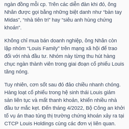
YẾU
ngàn đồng mỗi cp. Trên các diễn đàn khi đó, ông
Nhân được gọi bằng những biệt danh như “bàn tay
Midas”, “nhà tiên tri” hay “siêu anh hùng chứng
khoán”.
TIÊU
Không chỉ mua bán doanh nghiệp, ông Nhân còn
DÙNG
lập nhóm “Louis Family” trên mạng xã hội để trao
THIẾT
đổi với nhà đầu tư. Nhóm này từng thu hút hàng
YẾU
chục ngàn thành viên trong giai đoạn cổ phiếu Louis
tăng nóng.
Tuy nhiên, cơn sốt sau đó đảo chiều nhanh chóng.
Hàng loạt cổ phiếu trong hệ sinh thái Louis giảm
CHĂM
sàn liên tục và mất thanh khoản, khiến nhiều nhà
SÓC
đầu tư mắc kẹt. Đến tháng 4/2022, Bộ Công an khởi
SỨC
tố vụ án thao túng thị trường chứng khoán xảy ra tại
KHỎE
CTCP Louis Holdings cùng các đơn vị liên quan.