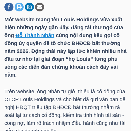
Một website mang tên Louis Holdings vừa xuất
DOANH
hiện những ngày gần đây, đăng tải thư ngỏ của
NGHIỆP
ông
Đỗ Thành Nhân
cùng nội dung kêu gọi cổ
đông ủy quyền để tổ chức ĐHĐCĐ bất thường
năm 2026. Động thái này lập tức khiến nhiều nhà
BẤT
đầu tư nhớ lại giai đoạn “họ Louis” từng phủ
ĐỘNG
sóng các diễn đàn chứng khoán cách đây vài
SẢN
năm.
Trên website, ông Nhân tự giới thiệu là cổ đông của
CTCP Louis Holdings và cho biết đã gửi văn bản đề
TÀI
nghị HĐQT triệu tập ĐHĐCĐ bất thường nhằm rà
CHÍNH
soát lại tư cách cổ đông, kiểm tra tình hình tài sản -
công nợ, làm rõ trách nhiệm điều hành cũng như tái
cấu trúc doanh nghiệp.