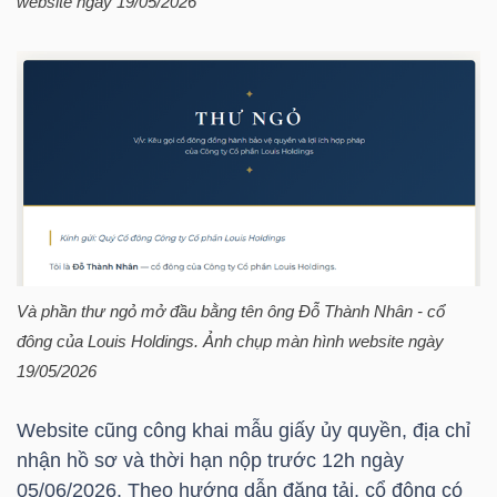
website ngày 19/05/2026
TÀI
CHÍNH
CÁ
NHÂN
PHÂN
TÍCH
Và phần thư ngỏ mở đầu bằng tên ông
Đỗ Thành Nhân
- cổ
VIETSTOCKFINANCE
đông của Louis Holdings. Ảnh chụp màn hình website ngày
19/05/2026
Website cũng công khai mẫu giấy ủy quyền, địa chỉ
VĨ
nhận hồ sơ và thời hạn nộp trước 12h ngày
MÔ
05/06/2026. Theo hướng dẫn đăng tải, cổ đông có