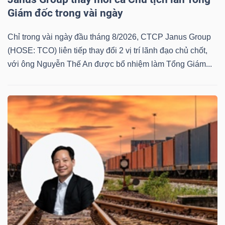
Giám đốc trong vài ngày
Chỉ trong vài ngày đầu tháng 8/2026, CTCP Janus Group
(HOSE: TCO) liên tiếp thay đổi 2 vị trí lãnh đạo chủ chốt,
Công
với ông Nguyễn Thế An được bổ nhiệm làm Tổng Giám...
cụ
đầu
tư
Truyền
thông
tài
chính