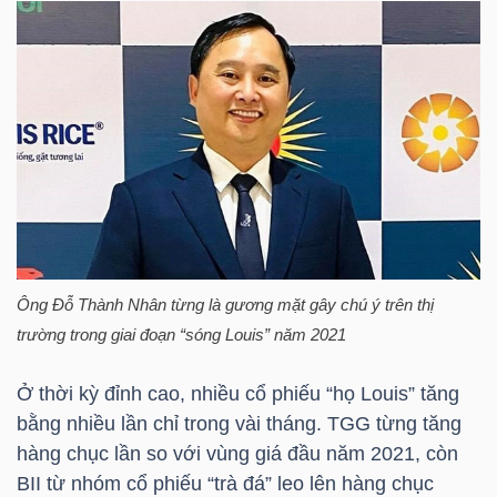
NGUYÊN
VẬT
LIỆU
CÔNG
NGHIỆP
Ông
Đỗ Thành Nhân
từng là gương mặt gây chú ý trên thị
trường trong giai đoạn “sóng Louis” năm 2021
TIÊU
Ở thời kỳ đỉnh cao, nhiều cổ phiếu “họ Louis” tăng
DÙNG
bằng nhiều lần chỉ trong vài tháng.
TGG
từng tăng
KHÔNG
hàng chục lần so với vùng giá đầu năm 2021, còn
THIẾT
BII
từ nhóm cổ phiếu “trà đá” leo lên hàng chục