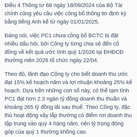
HÀNG
Điều 4 Thông tư 68 ngày 18/09/2024 của Bộ Tài
HÓA
chính cũng yêu cầu việc công bố thông tin định kỳ
bằng tiếng Anh kể từ ngày 01/01/2025.
Đáng nói, việc
PC1
chưa công bố BCTC bị đặt
KINH
nhiều dấu hỏi, bởi Công ty từng chia sẻ đến cổ
TẾ
đông về kết quả ước tính quý 1/2026 tại ĐHĐCĐ
thường niên 2026 tổ chức ngày 22/04.
Theo đó, lãnh đạo Công ty cho biết doanh thu ước
THẾ
đạt 15% kế hoạch năm và lợi nhuận khoảng 25% kế
GIỚI
hoạch. Dựa trên những con số này, có thể tạm tính
PC1
đạt hơn 2.3 ngàn tỷ đồng doanh thu thuần và
khoảng 265 tỷ đồng lãi sau thuế. Theo Công ty, đặc
ĐÔNG
thù hoạt động xây lắp thường có điểm rơi doanh thu
DƯƠNG
tập trung vào quý 4 hàng năm, nên tỷ trọng đóng
góp của quý 1 thường không cao.