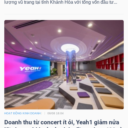
lượng vũ trang tại tỉnh Khánh Hòa với tổng vốn đầu tư...
HOẠT ĐỘNG KINH DOANH
06/08 18:04
Doanh thu từ concert ít ỏi, Yeah1 giảm nửa