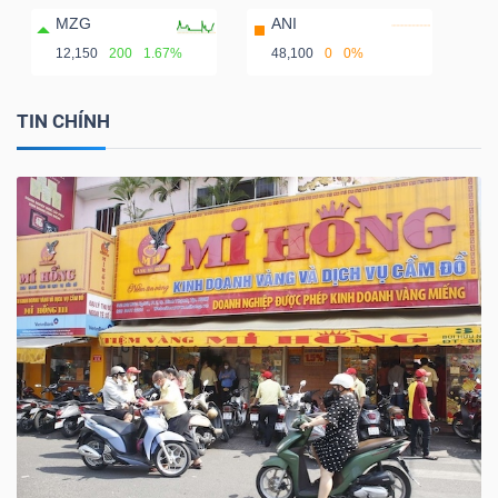
MZG
ANI
12,150
200
1.67%
48,100
0
0%
TIN CHÍNH