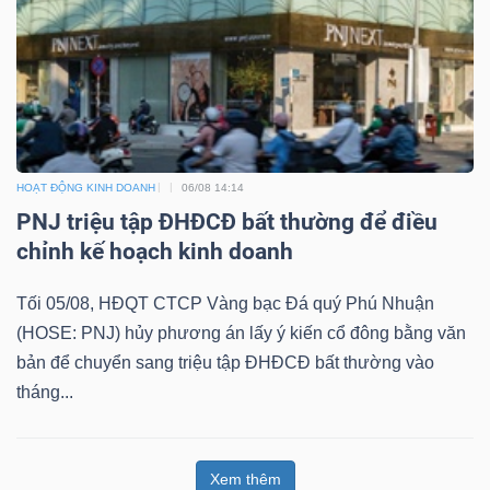
HOẠT ĐỘNG KINH DOANH
06/08 14:14
PNJ triệu tập ĐHĐCĐ bất thường để điều
chỉnh kế hoạch kinh doanh
Tối 05/08, HĐQT CTCP Vàng bạc Đá quý Phú Nhuận
(HOSE: PNJ) hủy phương án lấy ý kiến cổ đông bằng văn
bản để chuyển sang triệu tập ĐHĐCĐ bất thường vào
tháng...
Xem thêm