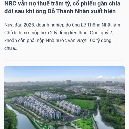
NRC vẫn nợ thuế trăm tỷ, cổ phiếu gần chia
đôi sau khi ông Đỗ Thành Nhân xuất hiện
Nửa đầu 2026, doanh nghiệp do ông Lê Thống Nhất làm
Dữ
Chủ tịch mới nộp hơn 2 tỷ đồng tiền thuế. Cuối quý 2,
liệu
khoản còn phải nộp Nhà nước vẫn vượt 100 tỷ đồng,
tài
chưa...
chính