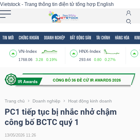
Vietstock - Trang thông tin điện tử tổng hợp
English
TIN MỚI
CHỨNG KHOÁN
DOANH NGHIỆP
BẤT ĐỘNG SẢN
TÀI CHÍNH
HÀNG HÓA
KIN
Tất cả
Tính năng
Ngành
Mã chứng khoán
Lãnh
VN-Index
HNX-Index
Tính
1768.06
3.28
0.19%
293.44
0.80
0.27%
năng
(-)
VIETSTOCK
Trang chủ
Doanh nghiệp
Hoạt động kinh doanh
PC1 tiếp tục bị nhắc nhở chậm
công bố BCTC quý 1
CHỨNG
KHOÁN
13/05/2026 11:26