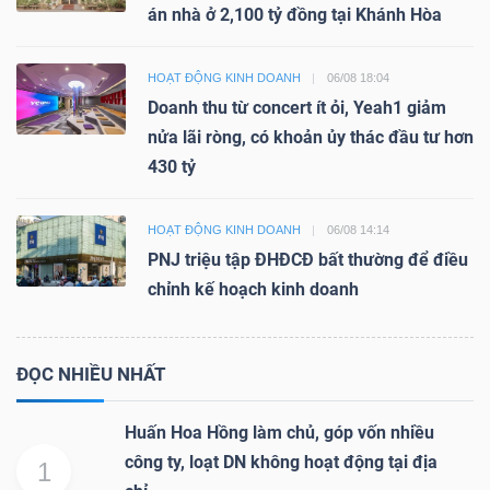
án nhà ở 2,100 tỷ đồng tại Khánh Hòa
HOẠT ĐỘNG KINH DOANH
06/08 18:04
Doanh thu từ concert ít ỏi, Yeah1 giảm
nửa lãi ròng, có khoản ủy thác đầu tư hơn
430 tỷ
HOẠT ĐỘNG KINH DOANH
06/08 14:14
PNJ triệu tập ĐHĐCĐ bất thường để điều
chỉnh kế hoạch kinh doanh
ĐỌC NHIỀU NHẤT
Huấn Hoa Hồng làm chủ, góp vốn nhiều
công ty, loạt DN không hoạt động tại địa
1