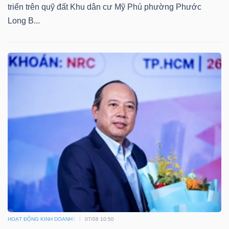
triển trên quỹ đất Khu dân cư Mỹ Phú phường Phước
Long B...
Công
cụ
đầu
tư
Truyền
thông
tài
chính
HOẠT ĐỘNG KINH DOANH
07/08 10:50