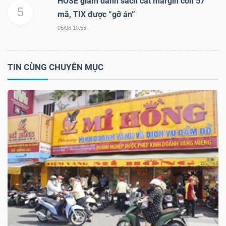
HOSE giảm danh sách cắt margin còn 57
DỊCH
5
mã, TIX được “gỡ án”
VỤ
05/08 10:55
TRUYỀN
THÔNG
TIN CÙNG CHUYÊN MỤC
TIỆN
ÍCH
BẤT
ĐỘNG
SẢN