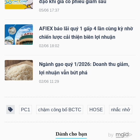
đạo khi giá cổ phiếu giảm sâu
LIỆU
05/06 17:37
Ngành
AFIEX báo lãi quý 1 gấp 4 lần cùng kỳ nhờ
(-)
chiến lược cải thiện biên lợi nhuận
VS-
02/06 18:02
SECTOR
Ngành gạo quý 1/2026: Doanh thu giảm,
lợi nhuận vẫn bứt phá
02/06 11:29
NĂNG
LƯỢNG
PC1
chậm công bố BCTC
HOSE
nhắc nhở