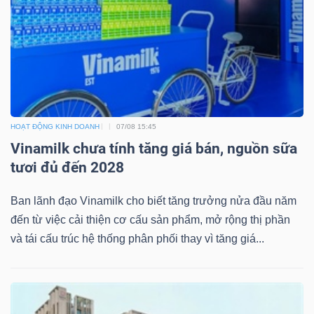
Bài
viết
của
tác
giả
(-)
HOẠT ĐỘNG KINH DOANH
07/08 15:45
Vinamilk chưa tính tăng giá bán, nguồn sữa
tươi đủ đến 2028
Báo
cáo
Ban lãnh đạo Vinamilk cho biết tăng trưởng nửa đầu năm
phân
đến từ việc cải thiện cơ cấu sản phẩm, mở rộng thị phần
tích
và tái cấu trúc hệ thống phân phối thay vì tăng giá...
(-)
Thuật