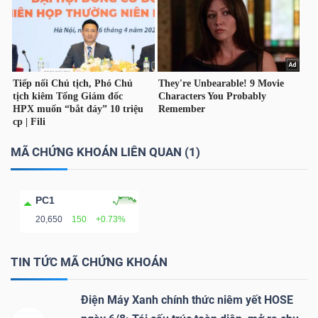
YẾU
TIÊU
DÙNG
THIẾT
MÃ CHỨNG KHOÁN LIÊN QUAN (1)
YẾU
PC1
20,650
150
+0.73%
CHĂM
SÓC
TIN TỨC MÃ CHỨNG KHOÁN
SỨC
KHỎE
Điện Máy Xanh chính thức niêm yết HOSE