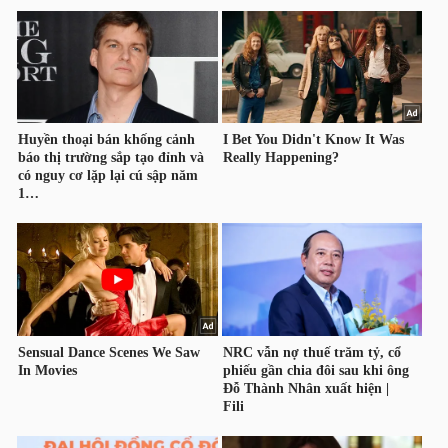
NGUYÊN
VẬT
LIỆU
CÔNG
NGHIỆP
TIÊU
DÙNG
KHÔNG
THIẾT