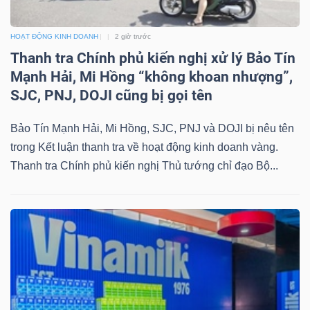
Mã
chứng
HOẠT ĐỘNG KINH DOANH
2 giờ trước
khoán
Thanh tra Chính phủ kiến nghị xử lý Bảo Tín
(-)
Mạnh Hải, Mi Hồng “không khoan nhượng”,
SJC, PNJ, DOJI cũng bị gọi tên
Tất cả
Cổ phiếu
Chỉ số
Chứng chỉ quỹ
Chứng 
Bảo Tín Mạnh Hải, Mi Hồng, SJC, PNJ và DOJI bị nêu tên
Lãnh
trong Kết luận thanh tra về hoạt động kinh doanh vàng.
đạo
Thanh tra Chính phủ kiến nghị Thủ tướng chỉ đạo Bộ...
(-)
Tất cả
Người nội bộ
Người liên quan
Cổ đông lớn
Tin
tức
(-)