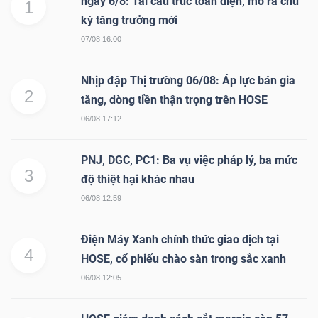
ngày 6/8: Tái cấu trúc toàn diện, mở ra chu
1
kỳ tăng trưởng mới
07/08 16:00
TÀI
Nhịp đập Thị trường 06/08: Áp lực bán gia
CHÍNH
2
tăng, dòng tiền thận trọng trên HOSE
06/08 17:12
PNJ, DGC, PC1: Ba vụ việc pháp lý, ba mức
3
CÔNG
độ thiệt hại khác nhau
NGHỆ
06/08 12:59
THÔNG
TIN
Điện Máy Xanh chính thức giao dịch tại
4
HOSE, cổ phiếu chào sàn trong sắc xanh
06/08 12:05