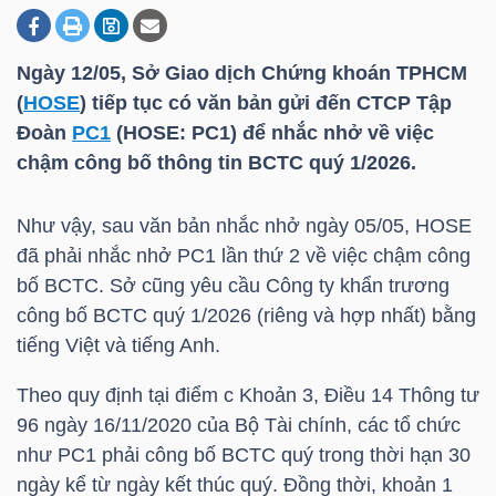
Ngày 12/05, Sở Giao dịch Chứng khoán TPHCM
DOANH
(
HOSE
) tiếp tục có văn bản gửi đến CTCP Tập
NGHIỆP
Đoàn
PC1
(
HOSE
:
PC1
) để nhắc nhở về việc
chậm công bố thông tin BCTC quý 1/2026.
BẤT
Như vậy, sau văn bản nhắc nhở ngày 05/05,
HOSE
ĐỘNG
đã phải nhắc nhở
PC1
lần thứ 2 về việc chậm công
SẢN
bố BCTC. Sở cũng yêu cầu Công ty khẩn trương
công bố BCTC quý 1/2026 (riêng và hợp nhất) bằng
tiếng Việt và tiếng Anh.
TÀI
Theo quy định tại điểm c Khoản 3, Điều 14 Thông tư
CHÍNH
96 ngày 16/11/2020 của Bộ Tài chính, các tổ chức
như
PC1
phải công bố BCTC quý trong thời hạn 30
ngày kể từ ngày kết thúc quý. Đồng thời, khoản 1