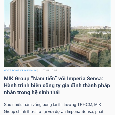
ngữ
(-)
Dịch
vụ
(-)
Đào
tạo
HOẠT ĐỘNG KINH DOANH
07/08 15:02
MIK Group “Nam tiến” với Imperia Sensa:
Hành trình biến công ty gia đình thành pháp
nhân trong hệ sinh thái
Sách
Sau nhiều năm vắng bóng tại thị trường TPHCM, MIK
tài
Group chính thức trở lại với dự án Imperia Sensa, phát
chính