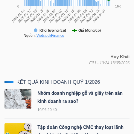
TRÁI
PHIẾU
Huy Khải
CÔNG
FILI
- 10:24 13/05/2026
CỤ
ĐẦU
KẾT QUẢ KINH DOANH QUÝ 1/2026
TƯ
Nhóm doanh nghiệp gỗ và giấy trên sàn
kinh doanh ra sao?
10/06 20:40
TRUY
XUẤT
Tập đoàn Công nghệ CMC thay loạt lãnh
DỮ