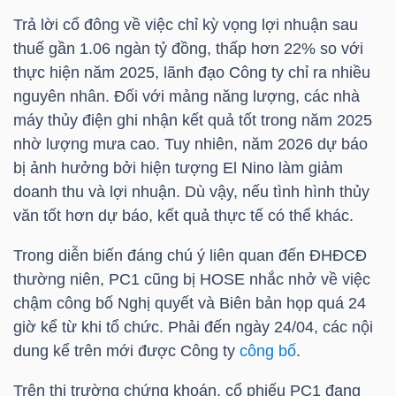
Trả lời cổ đông về việc chỉ kỳ vọng lợi nhuận sau
TÀI
thuế gần 1.06 ngàn tỷ đồng, thấp hơn 22% so với
CHÍNH
thực hiện năm 2025, lãnh đạo Công ty chỉ ra nhiều
CÁ
nguyên nhân. Đối với mảng năng lượng, các nhà
NHÂN
máy thủy điện ghi nhận kết quả tốt trong năm 2025
nhờ lượng mưa cao. Tuy nhiên, năm 2026 dự báo
bị ảnh hưởng bởi hiện tượng El Nino làm giảm
doanh thu và lợi nhuận. Dù vậy, nếu tình hình thủy
PHÂN
văn tốt hơn dự báo, kết quả thực tế có thể khác.
TÍCH
VIETSTOCKFINANCE
Trong diễn biến đáng chú ý liên quan đến ĐHĐCĐ
thường niên,
PC1
cũng bị
HOSE
nhắc nhở về việc
chậm công bố Nghị quyết và Biên bản họp quá 24
giờ kể từ khi tổ chức. Phải đến ngày 24/04, các nội
dung kể trên mới được Công ty
công bố
.
VĨ
MÔ
Trên thị trường chứng khoán, cổ phiếu
PC1
đang