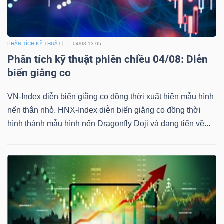
Mã
chứng
khoán
PHÂN TÍCH KỸ THUẬT
04/08 13:05
(-)
Phân tích kỹ thuật phiên chiều 04/08: Diễn
biến giằng co
Tất cả
Cổ phiếu
Chỉ số
Chứng chỉ quỹ
Chứng 
VN-Index diễn biến giằng co đồng thời xuất hiện mẫu hình
Lãnh
nến thân nhỏ. HNX-Index diễn biến giằng co đồng thời
đạo
hình thành mẫu hình nến Dragonfly Doji và đang tiến về...
(-)
Tất cả
Người nội bộ
Người liên quan
Cổ đông lớn
Tin
tức
(-)