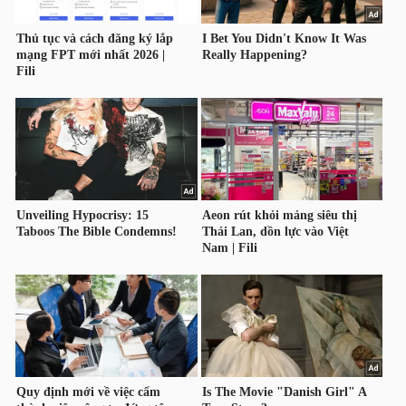
LIỆU
Ngành
(-)
VS-
SECTOR
NĂNG
LƯỢNG