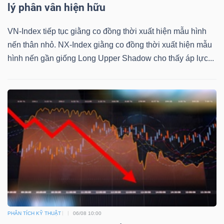
YẾU
lý phân vân hiện hữu
VN-Index tiếp tục giằng co đồng thời xuất hiện mẫu hình
nến thân nhỏ. NX-Index giằng co đồng thời xuất hiện mẫu
hình nến gần giống Long Upper Shadow cho thấy áp lực...
TIÊU
DÙNG
THIẾT
YẾU
CHĂM
SÓC
SỨC
KHỎE
PHÂN TÍCH KỸ THUẬT
06/08 10:00