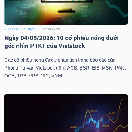
Bài
viết
của
PHÂN TÍCH KỸ THUẬT
04/08 10:00
tác
Ngày 04/08/2026: 10 cổ phiếu nóng dưới
giả
góc nhìn PTKT của Vietstock
(-)
Các cổ phiếu nóng được phân tích trong báo cáo của
Phòng Tư vấn Vietstock gồm: ACB, BSR, EIB, MSN, PAN,
Báo
OCB, TPB, VPB, VIC, VNM.
cáo
phân
tích
(-)
Thuật