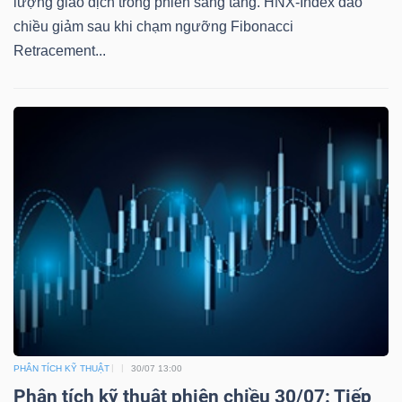
lượng giao dịch trong phiên sáng tăng. HNX-Index đảo
chiều giảm sau khi chạm ngưỡng Fibonacci
Retracement...
PHÂN TÍCH KỸ THUẬT
30/07 13:00
Phân tích kỹ thuật phiên chiều 30/07: Tiếp