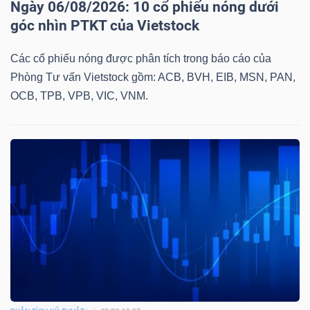
Ngày 06/08/2026: 10 cổ phiếu nóng dưới
góc nhìn PTKT của Vietstock
Các cổ phiếu nóng được phân tích trong báo cáo của
TÀI
Phòng Tư vấn Vietstock gồm: ACB, BVH, EIB, MSN, PAN,
CHÍNH
OCB, TPB, VPB, VIC, VNM.
CÔNG
NGHỆ
THÔNG
TIN