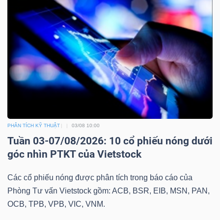
Công
cụ
đầu
tư
PHÂN TÍCH KỸ THUẬT
03/08 10:00
Tuần 03-07/08/2026: 10 cổ phiếu nóng dưới
góc nhìn PTKT của Vietstock
Truyền
thông
Các cổ phiếu nóng được phân tích trong báo cáo của
tài
Phòng Tư vấn Vietstock gồm: ACB, BSR, EIB, MSN, PAN,
chính
OCB, TPB, VPB, VIC, VNM.