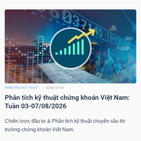
Dữ
liệu
tài
chính
PHÂN TÍCH KỸ THUẬT
02/08 07:30
Phân tích kỹ thuật chứng khoán Việt Nam:
Tuần 03-07/08/2026
Chiến lược đầu tư & Phân tích kỹ thuật chuyên sâu thị
trường chứng khoán Việt Nam.