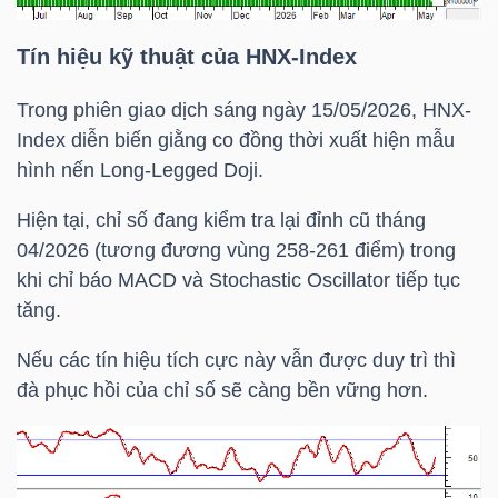
TÀI
Tín hiệu kỹ thuật của
HNX-Index
CHÍNH
Trong phiên giao dịch sáng ngày 15/05/2026,
HNX-
CÁ
Index
diễn biến giằng co đồng thời xuất hiện mẫu
NHÂN
hình nến Long-Legged Doji.
Hiện tại, chỉ số đang kiểm tra lại đỉnh cũ tháng
04/2026 (tương đương vùng 258-261 điểm) trong
PHÂN
khi chỉ báo MACD và Stochastic Oscillator tiếp tục
TÍCH
tăng.
VIETSTOCKFINANCE
Nếu các tín hiệu tích cực này vẫn được duy trì thì
đà phục hồi của chỉ số sẽ càng bền vững hơn.
VĨ
MÔ