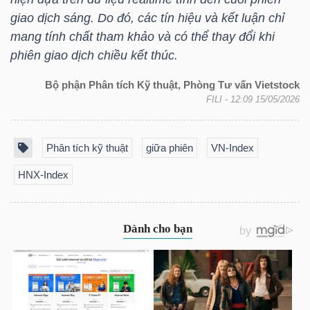
giao dịch sáng. Do đó, các tín hiệu và kết luận chỉ
mang tính chất tham khảo và có thể thay đổi khi
phiên giao dịch chiều kết thúc.
TRÁI
PHIẾU
Bộ phận Phân tích Kỹ thuật, Phòng Tư vấn Vietstock
FILI
- 12:09 15/05/2026
CÔNG
Phân tích kỹ thuật
giữa phiên
VN-Index
CỤ
HNX-Index
ĐẦU
TƯ
TRUY
XUẤT
DỮ