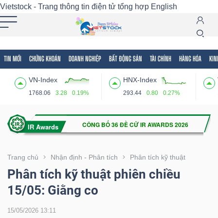
Vietstock - Trang thông tin điện tử tổng hợp
English
TIN MỚI
CHỨNG KHOÁN
DOANH NGHIỆP
BẤT ĐỘNG SẢN
TÀI CHÍNH
HÀNG HÓA
KIN
Tất cả
Tính năng
Ngành
Mã chứng khoán
Lãnh
VN-Index
HNX-Index
Tính
1768.06
3.28
0.19%
293.44
0.80
0.27%
năng
(-)
VIETSTOCK
Trang chủ
Nhận định - Phân tích
Phân tích kỹ thuật
Phân tích kỹ thuật phiên chiều
15/05: Giằng co
CHỨNG
KHOÁN
15/05/2026 13:11