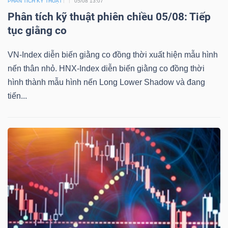
PHÂN TÍCH KỸ THUẬT
05/08 13:07
DỊCH
Phân tích kỹ thuật phiên chiều 05/08: Tiếp
VỤ
tục giằng co
TRUYỀN
THÔNG
VN-Index diễn biến giằng co đồng thời xuất hiện mẫu hình
nến thân nhỏ. HNX-Index diễn biến giằng co đồng thời
hình thành mẫu hình nến Long Lower Shadow và đang
tiến...
TIỆN
ÍCH
BẤT
ĐỘNG
SẢN