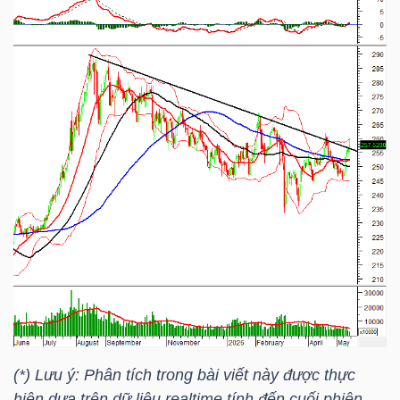
NGÀNH
DOANH
NGHIỆP
CỔ
PHIẾU
PHÁI
(*) Lưu ý: Phân tích trong bài viết này được thực
SINH
hiện dựa trên dữ liệu realtime tính đến cuối phiên