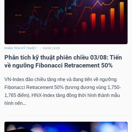
ngữ
(-)
Dịch
vụ
(-)
PHÂN TÍCH KỸ THUẬT
03/08 13:05
Phân tích kỹ thuật phiên chiều 03/08: Tiến
về ngưỡng Fibonacci Retracement 50%
Đào
tạo
VN-Index đảo chiều tăng nhẹ và đang tiến về ngưỡng
Fibonacci Retracement 50% (tương đương vùng 1,750-
1,765 điểm). HNX-Index tăng đồng thời hình thành mẫu
hình nến...
Sách
tài
chính