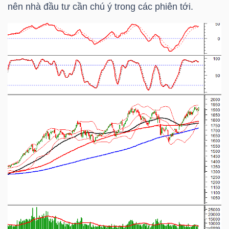
HÀNG
nên nhà đầu tư cần chú ý trong các phiên tới.
HÓA
KINH
TẾ
THẾ
GIỚI
ĐÔNG
DƯƠNG