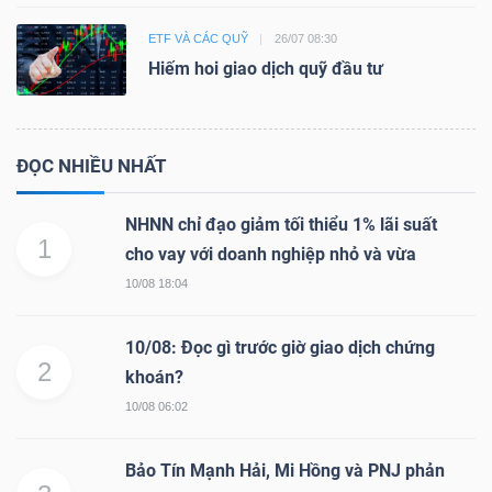
ETF VÀ CÁC QUỸ
26/07 08:30
Hiếm hoi giao dịch quỹ đầu tư
ĐỌC NHIỀU NHẤT
NHNN chỉ đạo giảm tối thiểu 1% lãi suất
1
cho vay với doanh nghiệp nhỏ và vừa
10/08 18:04
10/08: Đọc gì trước giờ giao dịch chứng
2
khoán?
10/08 06:02
Bảo Tín Mạnh Hải, Mi Hồng và PNJ phản