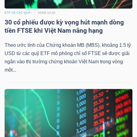
Bài
ETF VÀ CÁC QUỸ
03/08 14:20
viết
30 cổ phiếu được kỳ vọng hút mạnh dòng
của
tiền FTSE khi Việt Nam nâng hạng
tác
giả
Theo ước tính của Chứng khoán MB (MBS), khoảng 1.5 tỷ
(-)
USD từ các quỹ ETF mô phỏng chỉ số FTSE sẽ được giải
ngân vào thị trường chứng khoán Việt Nam trong vòng
một...
Báo
cáo
phân
tích
(-)
Thuật