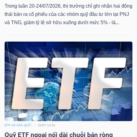
Trong tuần 20-24/07/2026, thị trường chỉ ghi nhận hai động
thái bán ra cổ phiếu của các nhóm quỹ đầu tư lớn tại PNJ
và TNG, giảm tỷ lệ sở hữu xuống dưới mức 5% - là...
ETF VÀ CÁC QUỸ
22/07 13:01
Quỹ ETF ngoại nối dài chuỗi bán ròng