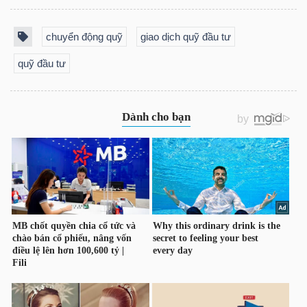
chuyển động quỹ
giao dịch quỹ đầu tư
NGÀNH
quỹ đầu tư
DOANH
NGHIỆP
CỔ
PHIẾU
PHÁI
SINH