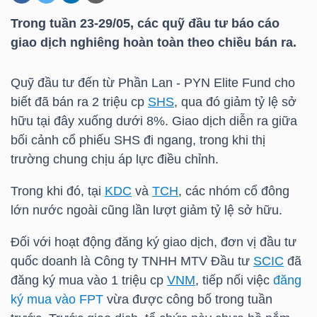
Trong tuần 23-29/05, các quỹ đầu tư báo cáo
giao dịch nghiêng hoàn toàn theo chiều bán ra.
DOANH
NGHIỆP
Quỹ đầu tư đến từ Phần Lan - PYN Elite Fund cho
biết đã bán ra 2 triệu cp
SHS
, qua đó giảm tỷ lệ sở
hữu tại đây xuống dưới 8%. Giao dịch diễn ra giữa
BẤT
bối cảnh cổ phiếu
SHS
đi ngang, trong khi thị
ĐỘNG
trường chung chịu áp lực điều chỉnh.
SẢN
Trong khi đó, tại
KDC
và
TCH
, các nhóm cổ đông
lớn nước ngoài cũng lần lượt giảm tỷ lệ sở hữu.
TÀI
Đối với hoạt động đăng ký giao dịch, đơn vị đầu tư
CHÍNH
quốc doanh là Công ty
TNHH MTV
Đầu tư
SCIC
đã
đăng ký mua vào 1 triệu cp
VNM
, tiếp nối việc
đăng
ký mua vào FPT
vừa được công bố trong tuần