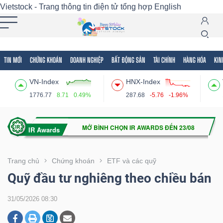
Vietstock - Trang thông tin điện tử tổng hợp
English
TIN MỚI
CHỨNG KHOÁN
DOANH NGHIỆP
BẤT ĐỘNG SẢN
TÀI CHÍNH
HÀNG HÓA
KIN
Tất cả
Tính năng
Ngành
Mã chứng khoán
Lãnh
VN-Index
HNX-Index
Tính
1776.77
8.71
0.49%
287.68
-5.76
-1.96%
năng
(-)
VIETSTOCK
Trang chủ
Chứng khoán
ETF và các quỹ
Quỹ đầu tư nghiêng theo chiều bán
CHỨNG
31/05/2026 08:30
KHOÁN