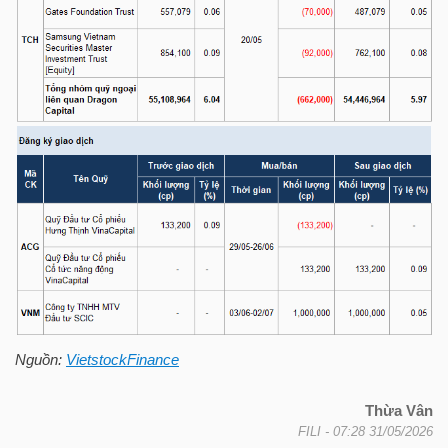
TÀI
CHÍNH
CÁ
NHÂN
PHÂN
TÍCH
VIETSTOCKFINANCE
Nguồn:
VietstockFinance
VĨ
Thừa Vân
MÔ
FILI
- 07:28 31/05/2026