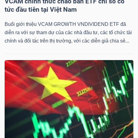
VCAM chính thức chào bán ETF chỉ số cổ
Mã
tức đầu tiên tại Việt Nam
chứng
Buổi giới thiệu VCAM GROWTH VNDIVIDEND ETF đã
khoán
diễn ra với sự tham dự của các nhà đầu tư, các tổ chức tài
(-)
chính và đối tác trên thị trường, với các diễn giả chia sẻ...
Tất cả
Cổ phiếu
Chỉ số
Chứng chỉ quỹ
Chứng 
Lãnh
đạo
(-)
Tất cả
Người nội bộ
Người liên quan
Cổ đông lớn
Tin
tức
(-)