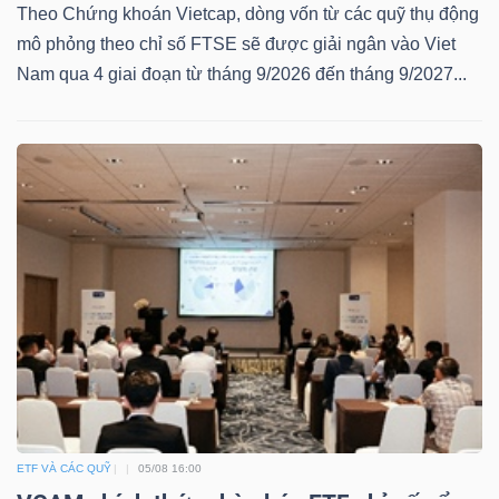
DỊCH
Theo Chứng khoán Vietcap, dòng vốn từ các quỹ thụ động
VỤ
mô phỏng theo chỉ số FTSE sẽ được giải ngân vào Viet
TRUYỀN
Nam qua 4 giai đoạn từ tháng 9/2026 đến tháng 9/2027...
THÔNG
TIỆN
ÍCH
BẤT
ĐỘNG
SẢN
ETF VÀ CÁC QUỸ
05/08 16:00