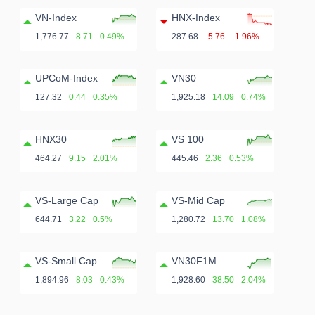
VN-Index
HNX-Index
1,776.77
8.71
0.49%
287.68
-5.76
-1.96%
UPCoM-Index
VN30
127.32
0.44
0.35%
1,925.18
14.09
0.74%
HNX30
VS 100
464.27
9.15
2.01%
445.46
2.36
0.53%
VS-Large Cap
VS-Mid Cap
644.71
3.22
0.5%
1,280.72
13.70
1.08%
VS-Small Cap
VN30F1M
1,894.96
8.03
0.43%
1,928.60
38.50
2.04%