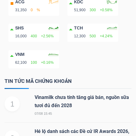
ACG
KDC
LIỆU
31,350
0
%
51,900
300
+0.58%
Ngành
SHS
TCH
(-)
16,000
400
+2.56%
12,300
500
+4.24%
VS-
SECTOR
VNM
62,100
100
+0.16%
TIN TỨC MÃ CHỨNG KHOÁN
NĂNG
Vinamilk chưa tính tăng giá bán, nguồn sữa
1
LƯỢNG
tươi đủ đến 2028
07/08 15:45
Hé lộ danh sách các Đề cử IR Awards 2026,