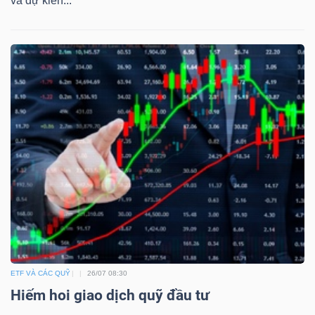
và dự kiến...
Dữ
liệu
tài
chính
ETF VÀ CÁC QUỸ
26/07 08:30
Hiếm hoi giao dịch quỹ đầu tư