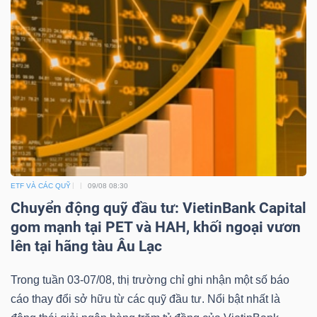
YẾU
TIÊU
DÙNG
THIẾT
YẾU
ETF VÀ CÁC QUỸ
09/08 08:30
Chuyển động quỹ đầu tư: VietinBank Capital
gom mạnh tại PET và HAH, khối ngoại vươn
CHĂM
lên tại hãng tàu Âu Lạc
SÓC
SỨC
Trong tuần 03-07/08, thị trường chỉ ghi nhận một số báo
KHỎE
cáo thay đổi sở hữu từ các quỹ đầu tư. Nổi bật nhất là