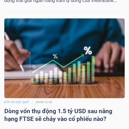
động thái giải ngân hàng trăm tỷ đồng của VietinBank...
TÀI
CHÍNH
CÔNG
NGHỆ
THÔNG
TIN
ETF VÀ CÁC QUỸ
06/08 12:06
Dòng vốn thụ động 1.5 tỷ USD sau nâng
hạng FTSE sẽ chảy vào cổ phiếu nào?