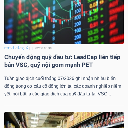
ngữ
(-)
Dịch
vụ
(-)
ETF VÀ CÁC QUỸ
02/08 08:30
Chuyển động quỹ đầu tư: LeadCap liên tiếp
bán VSC, quỹ nội gom mạnh PET
Đào
tạo
Tuần giao dịch cuối tháng 07/2026 ghi nhận nhiều biến
động trong cơ cấu cổ đông lớn tại các doanh nghiệp niêm
yết, nổi bật là các giao dịch của quỹ đầu tư tại VSC...
Sách
tài
chính