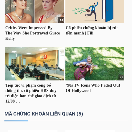
TRÁI
PHIẾU
CÔNG
CỤ
ĐẦU
TƯ
TRUY
MÃ CHỨNG KHOÁN LIÊN QUAN (5)
XUẤT
DỮ