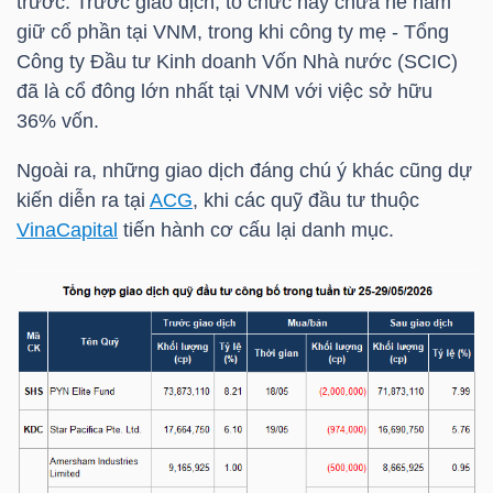
trước. Trước giao dịch, tổ chức này chưa hề nắm
HÀNG
giữ cổ phần tại
VNM
, trong khi công ty mẹ - Tổng
HÓA
Công ty Đầu tư Kinh doanh Vốn Nhà nước (
SCIC
)
đã là cổ đông lớn nhất tại
VNM
với việc sở hữu
36% vốn.
KINH
Ngoài ra, những giao dịch đáng chú ý khác cũng dự
TẾ
kiến diễn ra tại
ACG
, khi các quỹ đầu tư thuộc
VinaCapital
tiến hành cơ cấu lại danh mục.
THẾ
GIỚI
ĐÔNG
DƯƠNG