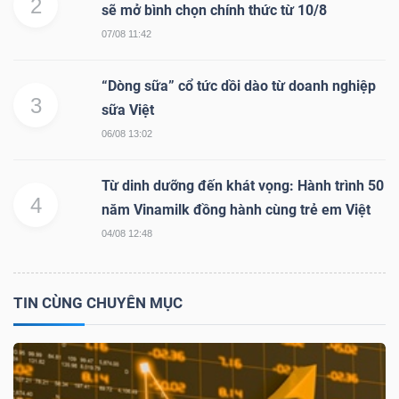
2
sẽ mở bình chọn chính thức từ 10/8
NGUYÊN
07/08 11:42
VẬT
LIỆU
“Dòng sữa” cổ tức dồi dào từ doanh nghiệp
3
sữa Việt
06/08 13:02
CÔNG
Từ dinh dưỡng đến khát vọng: Hành trình 50
NGHIỆP
4
năm Vinamilk đồng hành cùng trẻ em Việt
04/08 12:48
TIN CÙNG CHUYÊN MỤC
TIÊU
DÙNG
KHÔNG
THIẾT