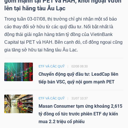
gom mạnh tại PET và HAH, khối ngoại vươn
lên tại hãng tàu Âu Lạc
Trong tuần 03-07/08, thị trường chỉ ghi nhận một số báo
cáo thay đổi sở hữu từ các quỹ đầu tư. Nổi bật nhất là
động thái giải ngân hàng trăm tỷ đồng của VietinBank
Capital tại PET và HAH. Bên cạnh đó, cổ đông ngoại cũng
gia tăng sở hữu tại hãng tàu Âu Lạc.
ETF VÀ CÁC QUỸ
02/08 08:30
Chuyển động quỹ đầu tư: LeadCap liên
tiếp bán VSC, quỹ nội gom mạnh PET
ETF VÀ CÁC QUỸ
31/07 10:37
Masan Consumer tạm ứng khoảng 2,615
tỷ đồng cổ tức trước phiên ETF dự kiến
mua 2.2 triệu cổ phiếu