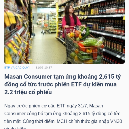
Công
cụ
đầu
tư
ETF VÀ CÁC QUỸ
31/07 10:37
Masan Consumer tạm ứng khoảng 2,615 tỷ
đồng cổ tức trước phiên ETF dự kiến mua
2.2 triệu cổ phiếu
Truyền
thông
Ngay trước phiên cơ cấu ETF ngày 31/7, Masan
tài
Consumer công bố tạm ứng khoảng 2,615 tỷ đồng cổ tức
chính
tiền mặt. Cùng thời điểm, MCH chính thức gia nhập VN30