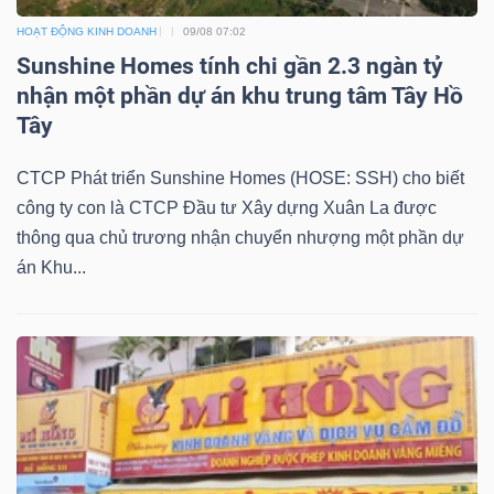
DỊCH
HOẠT ĐỘNG KINH DOANH
09/08 07:02
VỤ
Sunshine Homes tính chi gần 2.3 ngàn tỷ
TRUYỀN
nhận một phần dự án khu trung tâm Tây Hồ
THÔNG
Tây
CTCP Phát triển Sunshine Homes (HOSE: SSH) cho biết
công ty con là CTCP Đầu tư Xây dựng Xuân La được
TIỆN
thông qua chủ trương nhận chuyển nhượng một phần dự
ÍCH
án Khu...
BẤT
ĐỘNG
SẢN