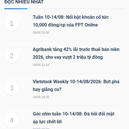
ĐỌC NHIỀU NHẤT
Tuần 10-14/08: Nổi bật khoản cổ tức
1
10,000 đồng/cp của FPT Online
09/08 15:00
Agribank tăng 42% lãi trước thuế bán niên
2
2026, cho vay vượt 2 triệu tỷ đồng
09/08 12:53
Vietstock Weekly 10-14/08/2026: Bứt phá
3
hay giằng co?
09/08 18:00
Góc nhìn tuần 10-14/08: Đà hồi đối mặt
4
áp lực chốt lời