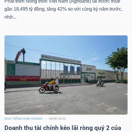
Phát triển Nông thôn Việt Nam (Agribank) lãi trước thuế
YẾU
gần 18,495 tỷ đồng, tăng 42% so với cùng kỳ năm trước,
nhờ...
TIÊU
DÙNG
THIẾT
YẾU
CHĂM
SÓC
SỨC
HOẠT ĐỘNG KINH DOANH
09/08 09:02
KHỎE
Doanh thu tài chính kéo lãi ròng quý 2 của