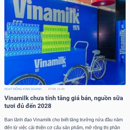
Bài
viết
của
tác
giả
(-)
Báo
cáo
phân
HOẠT ĐỘNG KINH DOANH
07/08 15:45
tích
Vinamilk chưa tính tăng giá bán, nguồn sữa
(-)
tươi đủ đến 2028
Ban lãnh đạo Vinamilk cho biết tăng trưởng nửa đầu năm
Thuật
đến từ việc cải thiện cơ cấu sản phẩm, mở rộng thị phần