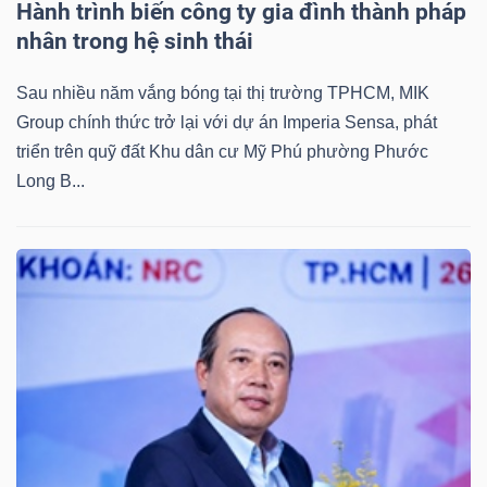
Hành trình biến công ty gia đình thành pháp
nhân trong hệ sinh thái
Sau nhiều năm vắng bóng tại thị trường TPHCM, MIK
Group chính thức trở lại với dự án Imperia Sensa, phát
Công
triển trên quỹ đất Khu dân cư Mỹ Phú phường Phước
cụ
Long B...
đầu
tư
Truyền
thông
tài
chính