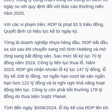
HÀNG
ngày so với quy định đối với Báo cáo thường niên
HÓA
năm 2025.
Với các vi phạm trên,
RDP
bị phạt 92.5 triệu đồng.
Quyết định có hiệu lực kể từ ngày ký.
KINH
TẾ
Từng là doanh nghiệp nhựa hàng đầu,
RDP
bắt đầu
sa sút sau khi chuyển sang mô hình Holding và mở
rộng sang bất động sản. Sau mức lãi kỷ lục 70 tỷ
đồng năm 2019, Công ty liên tục thua lỗ. Năm
THẾ
2023,
RDP
ghi nhận khoản lỗ kỷ lục 147 tỷ đồng, lỗ
GIỚI
lũy kế 206 tỷ đồng, nợ ngắn hạn vượt tài sản ngắn
hạn hơn 122 tỷ đồng và bị nghi ngờ khả năng hoạt
động liên tục. Công ty còn phải bồi thường 178 tỷ
ĐÔNG
đồng do thua kiện Sojitz Planet.
DƯƠNG
Tính đến ngày 30/06/2024, lỗ lũy kế của
RDP
lên tới