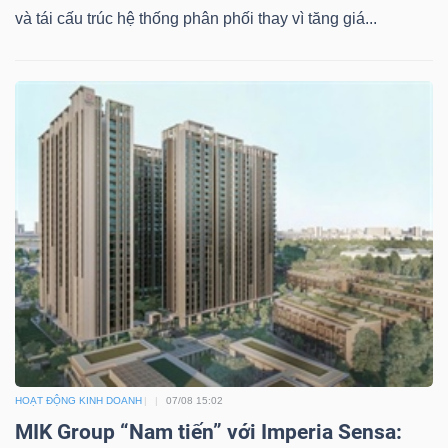
ngữ
và tái cấu trúc hệ thống phân phối thay vì tăng giá...
(-)
Dịch
vụ
(-)
Đào
tạo
Sách
HOẠT ĐỘNG KINH DOANH
07/08 15:02
tài
MIK Group “Nam tiến” với Imperia Sensa:
chính