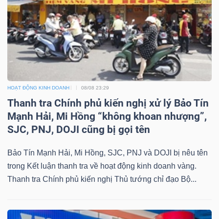
Mã
chứng
khoán
(-)
Tất cả
Cổ phiếu
Chỉ số
Chứng chỉ quỹ
Chứng 
HOẠT ĐỘNG KINH DOANH
08/08 23:29
Thanh tra Chính phủ kiến nghị xử lý Bảo Tín
Lãnh
Mạnh Hải, Mi Hồng “không khoan nhượng”,
đạo
SJC, PNJ, DOJI cũng bị gọi tên
(-)
Tất cả
Người nội bộ
Người liên quan
Cổ đông lớn
Bảo Tín Mạnh Hải, Mi Hồng, SJC, PNJ và DOJI bị nêu tên
trong Kết luận thanh tra về hoạt động kinh doanh vàng.
Tin
Thanh tra Chính phủ kiến nghị Thủ tướng chỉ đạo Bộ...
tức
(-)