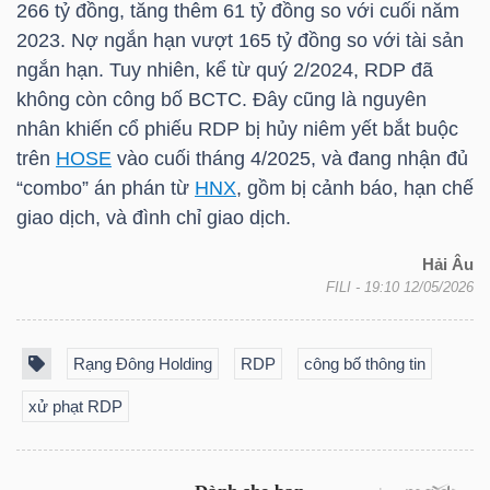
266 tỷ đồng, tăng thêm 61 tỷ đồng so với cuối năm
2023. Nợ ngắn hạn vượt 165 tỷ đồng so với tài sản
TÀI
ngắn hạn. Tuy nhiên, kể từ quý 2/2024,
RDP
đã
CHÍNH
không còn công bố BCTC. Đây cũng là nguyên
CÁ
nhân khiến cổ phiếu
RDP
bị hủy niêm yết bắt buộc
NHÂN
trên
HOSE
vào cuối tháng 4/2025, và đang nhận đủ
“combo” án phán từ
HNX
, gồm bị cảnh báo, hạn chế
giao dịch, và đình chỉ giao dịch.
PHÂN
Hải Âu
TÍCH
FILI
- 19:10 12/05/2026
VIETSTOCKFINANCE
Rạng Đông Holding
RDP
công bố thông tin
xử phạt RDP
VĨ
MÔ