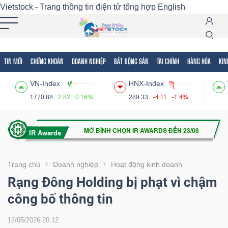
Vietstock - Trang thông tin điện tử tổng hợp
English
TIN MỚI
CHỨNG KHOÁN
DOANH NGHIỆP
BẤT ĐỘNG SẢN
TÀI CHÍNH
HÀNG HÓA
KIN
Tất cả
Tính năng
Ngành
Mã chứng khoán
Lãnh
VN-Index
HNX-Index
Tính
1770.88
2.82
0.16%
289.33
-4.11
-1.4%
năng
(-)
VIETSTOCK
Trang chủ
Doanh nghiệp
Hoạt động kinh doanh
Rạng Đông Holding bị phạt vì chậm
công bố thông tin
CHỨNG
KHOÁN
12/05/2026 20:12