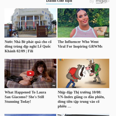
NGÀNH
DOANH
NGHIỆP
CỔ
PHIẾU
PHÁI
SINH