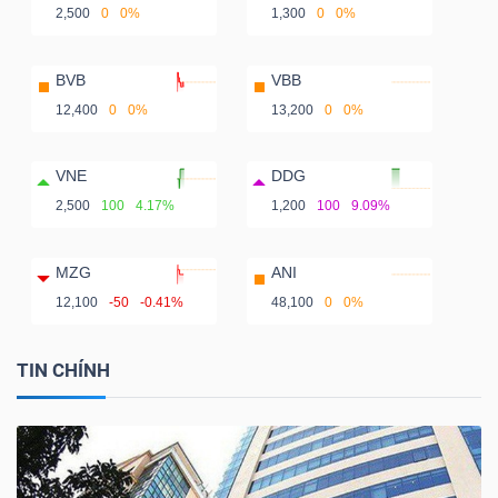
2,500
0
0%
1,300
0
0%
BVB
VBB
12,400
0
0%
13,200
0
0%
VNE
DDG
2,500
100
4.17%
1,200
100
9.09%
MZG
ANI
12,100
-50
-0.41%
48,100
0
0%
TIN CHÍNH