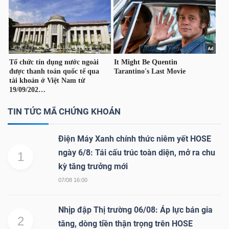
TRÁI
PHIẾU
CÔNG
TIN TỨC MÃ CHỨNG KHOÁN
CỤ
ĐẦU
Điện Máy Xanh chính thức niêm yết HOSE
TƯ
ngày 6/8: Tái cấu trúc toàn diện, mở ra chu
1
kỳ tăng trưởng mới
07/08 16:00
TRUY
XUẤT
Nhịp đập Thị trường 06/08: Áp lực bán gia
2
DỮ
tăng, dòng tiền thận trọng trên HOSE