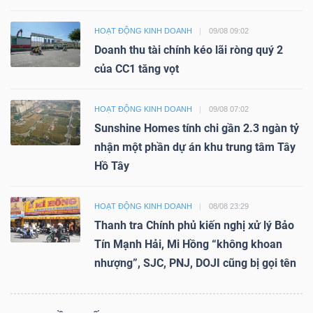
HOẠT ĐỘNG KINH DOANH
09/08 09:02
Doanh thu tài chính kéo lãi ròng quý 2
của CC1 tăng vọt
HOẠT ĐỘNG KINH DOANH
09/08 07:02
Sunshine Homes tính chi gần 2.3 ngàn tỷ
nhận một phần dự án khu trung tâm Tây
Hồ Tây
HOẠT ĐỘNG KINH DOANH
08/08 23:29
Thanh tra Chính phủ kiến nghị xử lý Bảo
Tín Mạnh Hải, Mi Hồng “không khoan
nhượng”, SJC, PNJ, DOJI cũng bị gọi tên