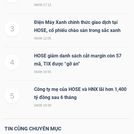
LIỆU
06/08 17:12
Ngành
Điện Máy Xanh chính thức giao dịch tại
3
(-)
HOSE, cổ phiếu chào sàn trong sắc xanh
06/08 12:05
VS-
SECTOR
HOSE giảm danh sách cắt margin còn 57
4
mã, TIX được “gỡ án”
05/08 10:55
Công ty mẹ của HOSE và HNX lãi hơn 1,400
NĂNG
5
tỷ đồng sau 6 tháng
LƯỢNG
04/08 18:39
TIN CÙNG CHUYÊN MỤC