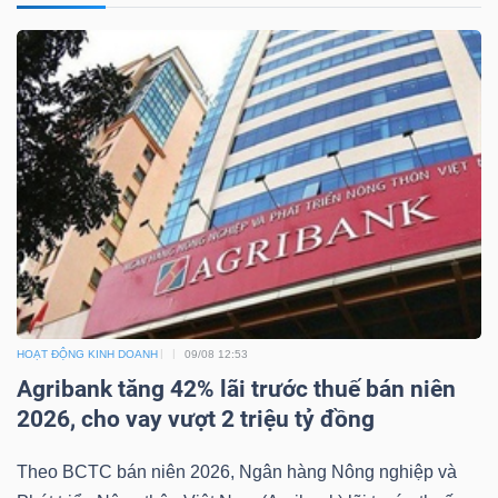
NGUYÊN
VẬT
LIỆU
CÔNG
NGHIỆP
HOẠT ĐỘNG KINH DOANH
09/08 12:53
TIÊU
Agribank tăng 42% lãi trước thuế bán niên
DÙNG
2026, cho vay vượt 2 triệu tỷ đồng
KHÔNG
Theo BCTC bán niên 2026, Ngân hàng Nông nghiệp và
THIẾT