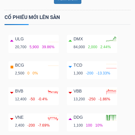
CỔ PHIẾU MỚI LÊN SÀN
ULG
DMX
20,700
5,900
39.86%
84,000
2,000
2.44%
BCG
TCD
2,500
0
0%
1,300
-200
-13.33%
BVB
VBB
12,400
-50
-0.4%
13,200
-250
-1.86%
VNE
DDG
2,400
-200
-7.69%
1,100
100
10%