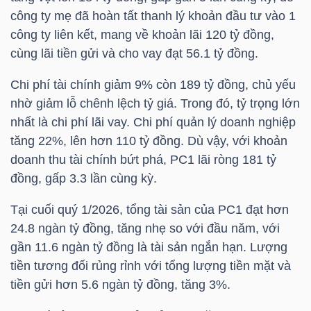
công ty mẹ đã hoàn tất thanh lý khoản đầu tư vào 1
công ty liên kết, mang về khoản lãi 120 tỷ đồng,
NGÀNH
cùng lãi tiền gửi và cho vay đạt 56.1 tỷ đồng.
Chi phí tài chính giảm 9% còn 189 tỷ đồng, chủ yếu
nhờ giảm lỗ chênh lệch tỷ giá. Trong đó, tỷ trọng lớn
DOANH
nhất là chi phí lãi vay. Chi phí quản lý doanh nghiệp
NGHIỆP
tăng 22%, lên hơn 110 tỷ đồng. Dù vậy, với khoản
doanh thu tài chính bứt phá,
PC1
lãi ròng 181 tỷ
đồng, gấp 3.3 lần cùng kỳ.
CỔ
Tại cuối quý 1/2026, tổng tài sản của
PC1
đạt hơn
PHIẾU
24.8 ngàn tỷ đồng, tăng nhẹ so với đầu năm, với
gần 11.6 ngàn tỷ đồng là tài sản ngắn hạn. Lượng
tiền tương đối rủng rỉnh với tổng lượng tiền mặt và
PHÁI
tiền gửi hơn 5.6 ngàn tỷ đồng, tăng 3%.
SINH