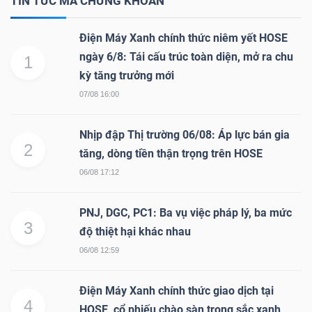
TIN TỨC MÃ CHỨNG KHOÁN
Bài
Điện Máy Xanh chính thức niêm yết HOSE
viết
ngày 6/8: Tái cấu trúc toàn diện, mở ra chu
1
của
kỳ tăng trưởng mới
tác
07/08 16:00
giả
(-)
Nhịp đập Thị trường 06/08: Áp lực bán gia
2
tăng, dòng tiền thận trọng trên HOSE
Báo
06/08 17:12
cáo
phân
PNJ, DGC, PC1: Ba vụ việc pháp lý, ba mức
3
tích
độ thiệt hại khác nhau
(-)
06/08 12:59
Điện Máy Xanh chính thức giao dịch tại
Thuật
4
HOSE, cổ phiếu chào sàn trong sắc xanh