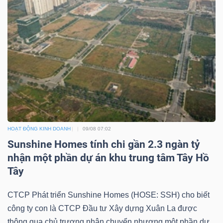
HOẠT ĐỘNG KINH DOANH
09/08 07:02
Sunshine Homes tính chi gần 2.3 ngàn tỷ
nhận một phần dự án khu trung tâm Tây Hồ
Tây
CTCP Phát triển Sunshine Homes (HOSE: SSH) cho biết
công ty con là CTCP Đầu tư Xây dựng Xuân La được
thông qua chủ trương nhận chuyển nhượng một phần dự