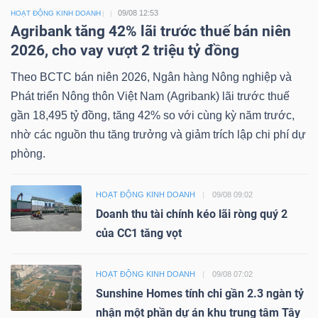
09/08 12:53
HOẠT ĐỘNG KINH DOANH
Agribank tăng 42% lãi trước thuế bán niên
2026, cho vay vượt 2 triệu tỷ đồng
Theo BCTC bán niên 2026, Ngân hàng Nông nghiệp và
Phát triển Nông thôn Việt Nam (Agribank) lãi trước thuế
gần 18,495 tỷ đồng, tăng 42% so với cùng kỳ năm trước,
nhờ các nguồn thu tăng trưởng và giảm trích lập chi phí dự
phòng.
HOẠT ĐỘNG KINH DOANH
09/08 09:02
Doanh thu tài chính kéo lãi ròng quý 2
của CC1 tăng vọt
HOẠT ĐỘNG KINH DOANH
09/08 07:02
Sunshine Homes tính chi gần 2.3 ngàn tỷ
nhận một phần dự án khu trung tâm Tây