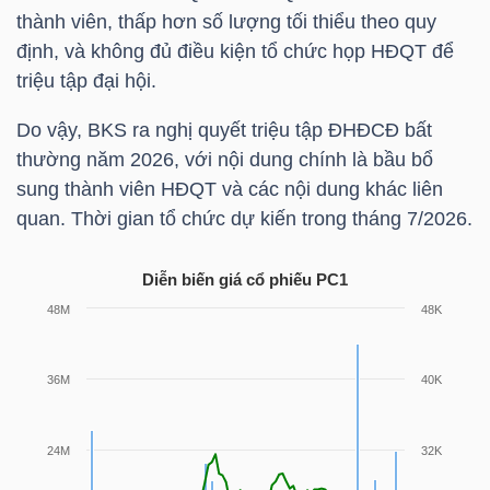
NGUYÊN
thành viên, thấp hơn số lượng tối thiểu theo quy
VẬT
định, và không đủ điều kiện tổ chức họp HĐQT để
triệu tập đại hội.
LIỆU
Do vậy, BKS ra nghị quyết triệu tập ĐHĐCĐ bất
thường năm 2026, với nội dung chính là bầu bổ
sung thành viên HĐQT và các nội dung khác liên
CÔNG
quan. Thời gian tổ chức dự kiến trong tháng 7/2026.
NGHIỆP
Diễn biến giá cổ phiếu
PC1
TIÊU
DÙNG
KHÔNG
THIẾT