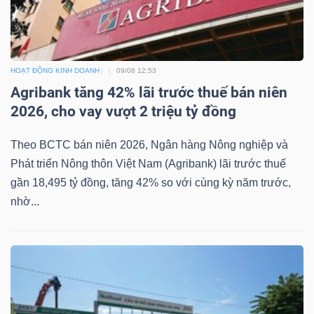
HOẠT ĐỘNG KINH DOANH
09/08 12:53
Công
Agribank tăng 42% lãi trước thuế bán niên
cụ
2026, cho vay vượt 2 triệu tỷ đồng
đầu
tư
Theo BCTC bán niên 2026, Ngân hàng Nông nghiệp và
Phát triển Nông thôn Việt Nam (Agribank) lãi trước thuế
gần 18,495 tỷ đồng, tăng 42% so với cùng kỳ năm trước,
nhờ...
Truyền
thông
tài
chính