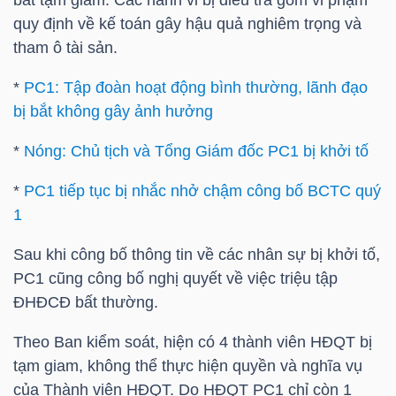
LIỆU
quy định về kế toán gây hậu quả nghiêm trọng và
tham ô tài sản.
Ngành
*
PC1: Tập đoàn hoạt động bình thường, lãnh đạo
(-)
bị bắt không gây ảnh hưởng
VS-
*
Nóng: Chủ tịch và Tổng Giám đốc PC1 bị khởi tố
SECTOR
*
PC1 tiếp tục bị nhắc nhở chậm công bố BCTC quý
1
Sau khi công bố thông tin về các nhân sự bị khởi tố,
PC1
cũng công bố nghị quyết về việc triệu tập
NĂNG
ĐHĐCĐ bất thường.
LƯỢNG
Theo Ban kiểm soát, hiện có 4 thành viên HĐQT bị
tạm giam, không thể thực hiện quyền và nghĩa vụ
của Thành viên HĐQT. Do HĐQT
PC1
chỉ còn 1