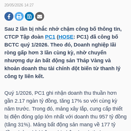
20/05/2026 14:27
DOANH
NGHIỆP
Sau 2 lần bị nhắc nhở chậm công bố thông tin,
CTCP Tập đoàn
PC1
(
HOSE
:
PC1
) đã công bố
BCTC quý 1/2026. Theo đó, Doanh nghiệp lãi
ròng gấp hơn 3 lần cùng kỳ, nhờ chuyển
BẤT
nhượng dự án bất động sản Tháp Vàng và
ĐỘNG
khoản doanh thu tài chính đột biến từ thanh lý
SẢN
công ty liên kết.
Quý 1/2026,
PC1
ghi nhận doanh thu thuần hơn
TÀI
gần 2.17 ngàn tỷ đồng, tăng 17% so với cùng kỳ
CHÍNH
năm trước. Trong đó, mảng xây lắp, cung cấp thiết
bị điện đóng góp lớn nhất với doanh thu 957 tỷ đồng
(tăng 31%). Mảng bất động sản mang về 177 tỷ