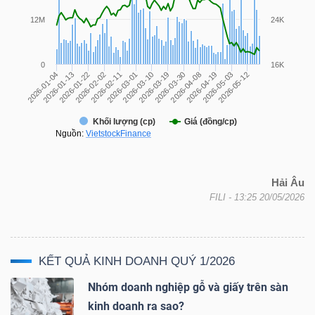
YẾU
TIÊU
DÙNG
THIẾT
YẾU
Hải Âu
FILI
- 13:25 20/05/2026
CHĂM
SÓC
KẾT QUẢ KINH DOANH QUÝ 1/2026
SỨC
Nhóm doanh nghiệp gỗ và giấy trên sàn
KHỎE
kinh doanh ra sao?