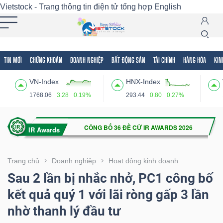
Vietstock - Trang thông tin điện tử tổng hợp
English
TIN MỚI
CHỨNG KHOÁN
DOANH NGHIỆP
BẤT ĐỘNG SẢN
TÀI CHÍNH
HÀNG HÓA
KIN
Tất cả
Tính năng
Ngành
Mã chứng khoán
Lãnh
VN-Index
HNX-Index
Tính
1768.06
3.28
0.19%
293.44
0.80
0.27%
năng
(-)
VIETSTOCK
Trang chủ
Doanh nghiệp
Hoạt động kinh doanh
Sau 2 lần bị nhắc nhở, PC1 công bố
kết quả quý 1 với lãi ròng gấp 3 lần
CHỨNG
nhờ thanh lý đầu tư
KHOÁN