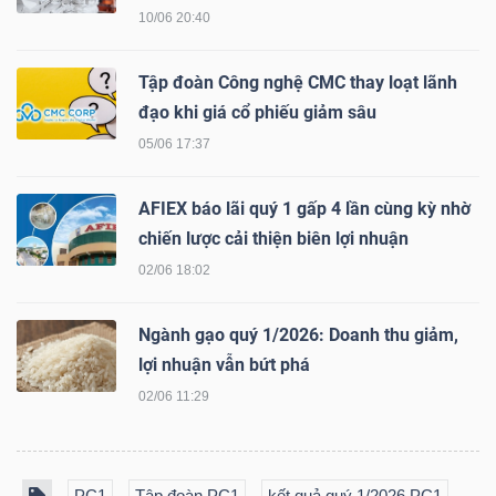
10/06 20:40
Tập đoàn Công nghệ CMC thay loạt lãnh
TÀI
đạo khi giá cổ phiếu giảm sâu
CHÍNH
05/06 17:37
AFIEX báo lãi quý 1 gấp 4 lần cùng kỳ nhờ
chiến lược cải thiện biên lợi nhuận
02/06 18:02
CÔNG
NGHỆ
Ngành gạo quý 1/2026: Doanh thu giảm,
THÔNG
lợi nhuận vẫn bứt phá
TIN
02/06 11:29
PC1
Tập đoàn PC1
kết quả quý 1/2026 PC1