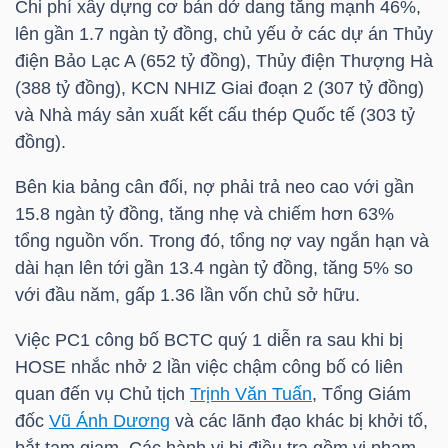
Chi phí xây dựng cơ bản dở dang tăng mạnh 46%,
lên gần 1.7 ngàn tỷ đồng, chủ yếu ở các dự án Thủy
điện Bảo Lạc A (652 tỷ đồng), Thủy điện Thượng Hà
TRÁI
(388 tỷ đồng), KCN NHIZ Giai đoạn 2 (307 tỷ đồng)
PHIẾU
và Nhà máy sản xuất kết cấu thép Quốc tế (303 tỷ
đồng).
Bên kia bảng cân đối, nợ phải trả neo cao với gần
CÔNG
15.8 ngàn tỷ đồng, tăng nhẹ và chiếm hơn 63%
CỤ
tổng nguồn vốn. Trong đó, tổng nợ vay ngắn hạn và
ĐẦU
dài hạn lên tới gần 13.4 ngàn tỷ đồng, tăng 5% so
TƯ
với đầu năm, gấp 1.36 lần vốn chủ sở hữu.
Việc
PC1
công bố BCTC quý 1 diễn ra sau khi bị
HOSE
nhắc nhở 2 lần việc chậm công bố có liên
TRUY
quan đến vụ Chủ tịch
Trịnh Văn Tuấn
, Tổng Giám
XUẤT
đốc
Vũ Ánh Dương
và các lãnh đạo khác bị khởi tố,
DỮ
bắt tạm giam. Các hành vi bị điều tra gồm vi phạm