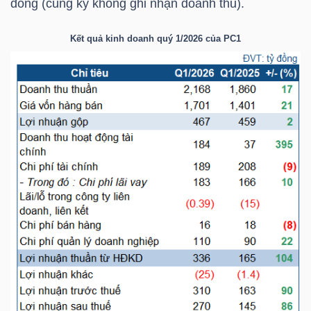
đồng (cùng kỳ không ghi nhận doanh thu).
HÀNG
HÓA
Kết quả kinh doanh quý 1/2026 của
PC1
KINH
TẾ
THẾ
GIỚI
ĐÔNG
DƯƠNG