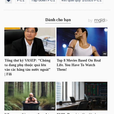
DỊCH
VỤ
TRUYỀN
THÔNG
TIỆN
ÍCH
BẤT
ĐỘNG
SẢN