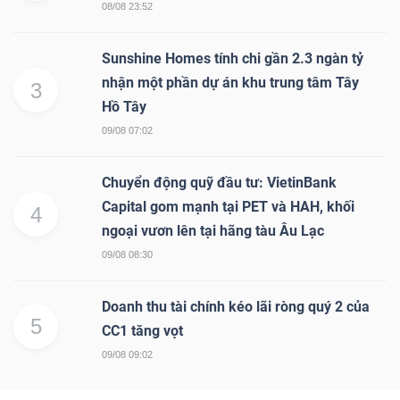
08/08 23:52
Sunshine Homes tính chi gần 2.3 ngàn tỷ
nhận một phần dự án khu trung tâm Tây
3
Hồ Tây
09/08 07:02
Chuyển động quỹ đầu tư: VietinBank
Capital gom mạnh tại PET và HAH, khối
4
ngoại vươn lên tại hãng tàu Âu Lạc
09/08 08:30
Doanh thu tài chính kéo lãi ròng quý 2 của
5
CC1 tăng vọt
09/08 09:02