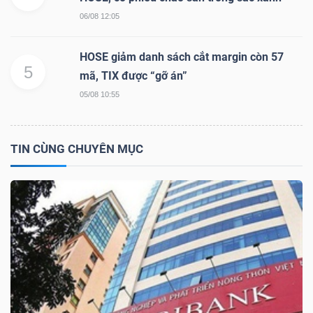
ngữ
06/08 12:05
(-)
HOSE giảm danh sách cắt margin còn 57
Dịch
5
mã, TIX được “gỡ án”
vụ
05/08 10:55
(-)
TIN CÙNG CHUYÊN MỤC
Đào
tạo
Sách
tài
chính