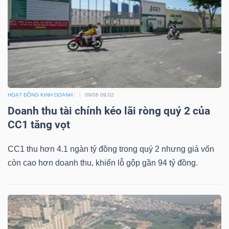
Dữ
liệu
tài
chính
HOẠT ĐỘNG KINH DOANH
09/08 09:02
Doanh thu tài chính kéo lãi ròng quý 2 của
CC1 tăng vọt
CC1 thu hơn 4.1 ngàn tỷ đồng trong quý 2 nhưng giá vốn
còn cao hơn doanh thu, khiến lỗ gộp gần 94 tỷ đồng.