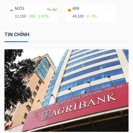
MZG
ANI
12,150
200
1.67%
48,100
0
0%
TIN CHÍNH