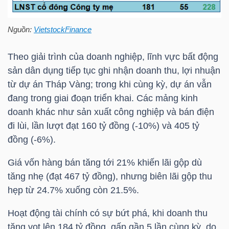
TÀI
Nguồn:
VietstockFinance
CHÍNH
CÁ
Theo giải trình của doanh nghiệp, lĩnh vực bất động
NHÂN
sản dân dụng tiếp tục ghi nhận doanh thu, lợi nhuận
từ dự án Tháp Vàng; trong khi cùng kỳ, dự án vẫn
đang trong giai đoạn triển khai. Các mảng kinh
doanh khác như sản xuất công nghiệp và bán điện
PHÂN
đi lùi, lần lượt đạt 160 tỷ đồng (-10%) và 405 tỷ
TÍCH
đồng (-6%).
VIETSTOCKFINANCE
Giá vốn hàng bán tăng tới 21% khiến lãi gộp dù
tăng nhẹ (đạt 467 tỷ đồng), nhưng biên lãi gộp thu
hẹp từ 24.7% xuống còn 21.5%.
VĨ
Hoạt động tài chính có sự bứt phá, khi doanh thu
MÔ
tăng vọt lên 184 tỷ đồng, gấp gần 5 lần cùng kỳ, do