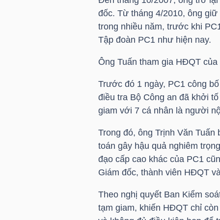
đốc. Từ tháng 4/2010, ông giữ
trong nhiều năm, trước khi
PC
NGÀNH
Tập đoàn
PC1
như hiện nay.
Ông Tuấn tham gia HĐQT của
DOANH
Trước đó 1 ngày,
PC1
công bố 
NGHIỆP
điều tra Bộ Công an đã khởi tố
giam với 7 cá nhân là người nộ
Trong đó, ông
Trịnh Văn Tuấn
b
CỔ
toán gây hậu quả nghiêm trọng”
PHIẾU
đạo cấp cao khác của
PC1
cũn
Giám đốc, thành viên HĐQT và
Theo nghị quyết Ban Kiểm soát
PHÁI
tạm giam, khiến HĐQT chỉ còn 1
SINH