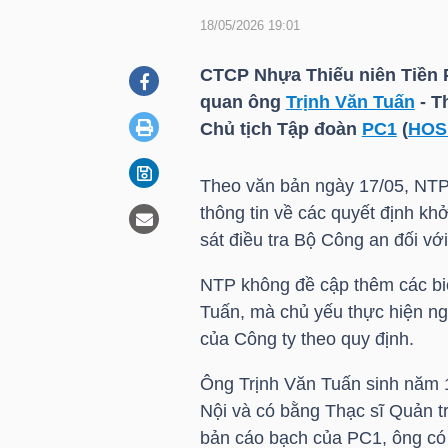
18/05/2026 19:01
DOANH
CTCP Nhựa Thiếu niên Tiền 
NGHIỆP
quan ông
Trịnh Văn Tuấn
- T
Chủ tịch Tập đoàn
PC1
(
HOS
Theo văn bản ngày 17/05,
NT
BẤT
thông tin về các quyết định kh
ĐỘNG
sát điều tra Bộ Công an đối vớ
SẢN
NTP
không đề cập thêm các biệ
Tuấn, mà chủ yếu thực hiện ngh
của Công ty theo quy định.
TÀI
CHÍNH
Ông
Trịnh Văn Tuấn
sinh năm 1
Nội và có bằng Thạc sĩ Quản t
bản cáo bạch của
PC1
, ông c