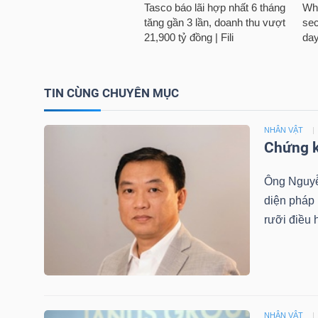
NGUYÊN
VẬT
LIỆU
TIN CÙNG CHUYÊN MỤC
NHÂN VẬT
CÔNG
Chứng k
NGHIỆP
Ông Nguyễn
diện pháp
rưỡi điều 
TIÊU
DÙNG
KHÔNG
THIẾT
NHÂN VẬT