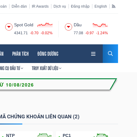
hoán
Diễn đàn
IR Awards
Dịch vụ
Đăng nhập
English
Spot Gold
Dầu
4341.71
-0.70
-0.02%
77.08
-0.97
-1.24%
HÂN
PHÂN TÍCH
ĐÔNG DƯƠNG
ÔNG CỤ ĐẦU TƯ
TRUY XUẤT DỮ LIỆU
MÃ CHỨNG KHOÁN LIÊN QUAN (2)
NTP
PC1