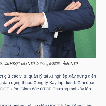
độc lập HĐQT của
NTP
từ tháng 5/2025 - Ảnh:
NTP
 giữ các vị trí quản lý tại Xí nghiệp Xây dựng điện
g dân dụng thuộc Công ty Xây lắp điện I. Giai đoạn
 HĐQT kiêm Giám đốc CTCP Thương mại xây lắp
i PCC1 với vai trò Ủy viên HĐQT kiêm Tổng Giám