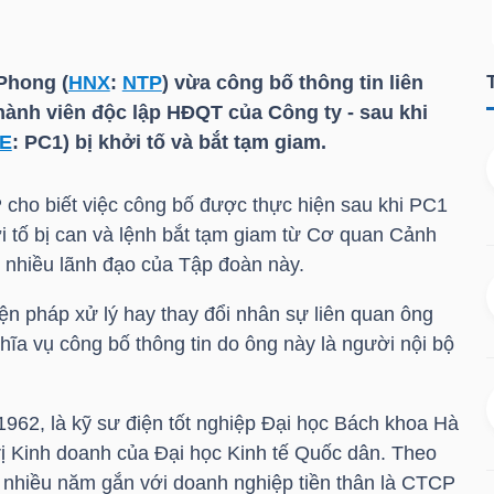
Phong (
HNX
:
NTP
) vừa công bố thông tin liên
hành viên độc lập HĐQT của Công ty - sau khi
E
:
PC1
) bị khởi tố và bắt tạm giam.
P
cho biết việc công bố được thực hiện sau khi
PC1
ởi tố bị can và lệnh bắt tạm giam từ Cơ quan Cảnh
i nhiều lãnh đạo của Tập đoàn này.
n pháp xử lý hay thay đổi nhân sự liên quan ông
ĩa vụ công bố thông tin do ông này là người nội bộ
962, là kỹ sư điện tốt nghiệp Đại học Bách khoa Hà
rị Kinh doanh của Đại học Kinh tế Quốc dân. Theo
ó nhiều năm gắn với doanh nghiệp tiền thân là CTCP