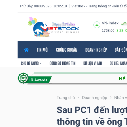
Thứ Bảy, 08/08/2026
10:05:20
Vietstock - Trang thông tin điện tử 
VN-Index
1768.06
3.28
Tất cả
Tính năng
Ngành
Mã chứng khoán
Lãnh
TIN MỚI
CHỨNG KHOÁN
DOANH NGHIỆP
BẤT ĐỘ
Tính
năng
CHỦ ĐỀ NÓNG
CÔNG BỐ THÔNG TIN
DỮ LIỆU VĨ MÔ
DỮ LIỆU NGÀ
(-)
VIETSTOCK
Trang chủ
Doanh nghiệp
Nhân v
Sau PC1 đến lượ
CHỨNG
thông tin về ông
KHOÁN