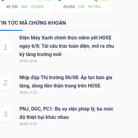
48,700
400
+0.83%
20,650
150
+0.73%
TIN TỨC MÃ CHỨNG KHOÁN
Điện Máy Xanh chính thức niêm yết HOSE
1
ngày 6/8: Tái cấu trúc toàn diện, mở ra chu
kỳ tăng trưởng mới
07/08 16:00
Nhịp đập Thị trường 06/08: Áp lực bán gia
2
tăng, dòng tiền thận trọng trên HOSE
06/08 17:12
PNJ, DGC, PC1: Ba vụ việc pháp lý, ba mức
3
độ thiệt hại khác nhau
06/08 12:59