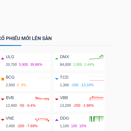
CỔ PHIẾU MỚI LÊN SÀN
ULG
DMX
20,700
5,900
39.86%
84,000
2,000
2.44%
BCG
TCD
2,500
0
0%
1,300
-200
-13.33%
BVB
VBB
12,400
-50
-0.4%
13,200
-250
-1.86%
VNE
DDG
2,400
-200
-7.69%
1,100
100
10%