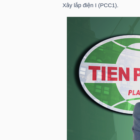
HÀNG
Xây lắp điện I (PCC1).
HÓA
KINH
TẾ
THẾ
GIỚI
ĐÔNG
DƯƠNG