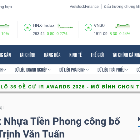
VietstockFinance
Đấu trường chứng k
tổng hợp
HNX-Index
VN30
0.19%
293.44
0.80
0.27%
1911.09
8.30
0.44%
 đạo
Tin tức
Báo cáo phân tích
Thuật ngữ
Dịch vụ
NG SẢN
TÀI CHÍNH
HÀNG HÓA
KINH TẾ
THẾ GIỚI
TÀI CHÍNH CÁ N
NH
DỮ LIỆU DOANH NGHIỆP
DỮ LIỆU PHÁI SINH
DỮ LIỆU TRÁI PHIẾU
C
ật
t Nhựa Tiền Phong công bố
 Trịnh Văn Tuấn