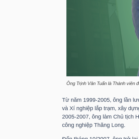
TÀI
CHÍNH
CÁ
NHÂN
PHÂN
TÍCH
Ông
Trịnh Văn Tuấn
là Thành viên 
VIETSTOCKFINANCE
Từ năm 1999-2005, ông lần lượt
và Xí nghiệp lắp trạm, xây dựn
2005-2007, ông làm Chủ tịch
VĨ
công nghiệp Thăng Long.
MÔ
Đến tháng 10/2007, ông trở lạ