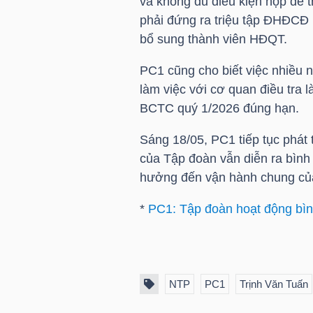
và không đủ điều kiện họp để t
phải đứng ra triệu tập ĐHĐCĐ b
bổ sung thành viên HĐQT.
TRÁI
PC1
cũng cho biết việc nhiều 
PHIẾU
làm việc với cơ quan điều tra 
BCTC quý 1/2026 đúng hạn.
Sáng 18/05,
PC1
tiếp tục phát
CÔNG
của Tập đoàn vẫn diễn ra bình 
CỤ
hưởng đến vận hành chung củ
ĐẦU
TƯ
*
PC1: Tập đoàn hoạt động bìn
TRUY
NTP
PC1
Trịnh Văn Tuấn
XUẤT
DỮ