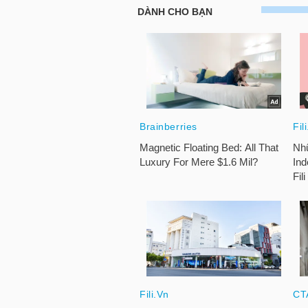
LIỆU
Ngành
(-)
VS-
SECTOR
NĂNG
LƯỢNG