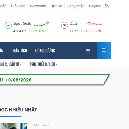
hoán
Diễn đàn
IR Awards
Dịch vụ
Đăng nhập
English
Spot Gold
Dầu
4284.67
21.19
0.5%
77.75
-0.30
-0.38%
HÂN
PHÂN TÍCH
ĐÔNG DƯƠNG
ÔNG CỤ ĐẦU TƯ
TRUY XUẤT DỮ LIỆU
ĐỌC NHIỀU NHẤT
06/08 16:47