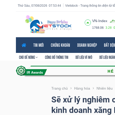
Thứ Sáu, 07/08/2026
07:53:46
Vietstock - Trang thông tin điện tử 
VN-Index
1768.06
3.28
Tất cả
Tính năng
Ngành
Mã chứng khoán
Lãnh
TIN MỚI
CHỨNG KHOÁN
DOANH NGHIỆP
BẤT ĐỘ
Tính
năng
CHỦ ĐỀ NÓNG
CÔNG BỐ THÔNG TIN
DỮ LIỆU VĨ MÔ
DỮ LIỆU NGÀ
(-)
VIETSTOCK
Trang chủ
Hàng hóa
Nhiên liệu
Sẽ xử lý nghiêm 
CHỨNG
kinh doanh xăng
KHOÁN