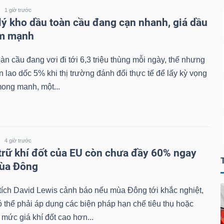
1 giờ trước
lý kho dầu toàn cầu đang cạn nhanh, giá dầu
ảm mạnh
àn cầu đang vơi đi tới 6,3 triệu thùng mỗi ngày, thế nhưng
n lao dốc 5% khi thị trường đánh đổi thực tế để lấy kỳ vọng
ong manh, một...
4 giờ trước
trữ khí đốt của EU còn chưa đầy 60% ngay
mùa Đông
ích David Lewis cảnh báo nếu mùa Đông tới khắc nghiệt,
 thể phải áp dụng các biện pháp hạn chế tiêu thụ hoặc
mức giá khí đốt cao hơn...