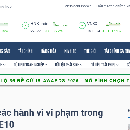
VietstockFinance
Đấu trường chứng k
tổng hợp
HNX-Index
VN30
0.19%
293.44
0.80
0.27%
1911.09
8.30
0.44%
 đạo
Tin tức
Báo cáo phân tích
Thuật ngữ
Dịch vụ
NG SẢN
TÀI CHÍNH
HÀNG HÓA
KINH TẾ
THẾ GIỚI
TÀI CHÍNH CÁ N
NH
DỮ LIỆU DOANH NGHIỆP
DỮ LIỆU PHÁI SINH
DỮ LIỆU TRÁI PHIẾU
C
các hành vi vi phạm trong
 E10