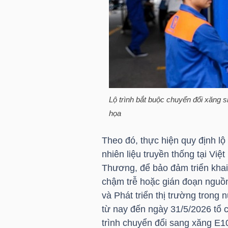
HÀNG
HÓA
KINH
TẾ
Lộ trình bắt buộc chuyển đổi xăng s
họa
THẾ
Theo đó, thực hiện quy định lộ t
GIỚI
nhiên liệu truyền thống tại V
Thương, để bảo đảm triển khai 
chậm trễ hoặc gián đoạn nguồn
ĐÔNG
và Phát triển thị trường tron
DƯƠNG
từ nay đến ngày 31/5/2026 tổ 
trình chuyển đổi sang xăng E1