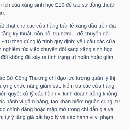
lợi ích của xăng sinh học E10 để tạo sự đồng thuận
àn.
át chặt chẽ các cửa hàng bán lẻ xăng dầu trên địa
tầng kỹ thuật, bồn bể, trụ bơm... để chuyển đổi
E10 theo đúng lộ trình quy định; yêu cầu các cửa
n nghiêm túc việc chuyển đổi sang xăng sinh học
đối không để xảy ra tình trạng trì hoãn hoặc gián
các Sở Công Thương chỉ đạo lực lượng quản lý thị
lượng chức năng giám sát, kiểm tra các cửa hàng
kiên quyết xử lý các hành vi kinh doanh xăng không
 các hành vi găm hàng, tạo khan hiếm nguồn cung, tự
do chính đáng hoặc mập mờ trong chỉ dẫn giá và
; tự ý tăng giá bất hợp lý và các hành vi vi phạm