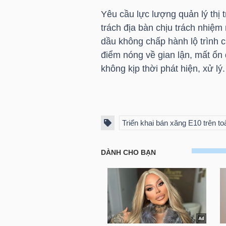
Yêu cầu lực lượng quản lý thị
trách địa bàn chịu trách nhiệm
NGÀNH
dầu không chấp hành lộ trình 
điểm nóng về gian lận, mất ổn 
không kịp thời phát hiện, xử lý.
DOANH
NGHIỆP
Triển khai bán xăng E10 trên t
CỔ
PHIẾU
PHÁI
SINH