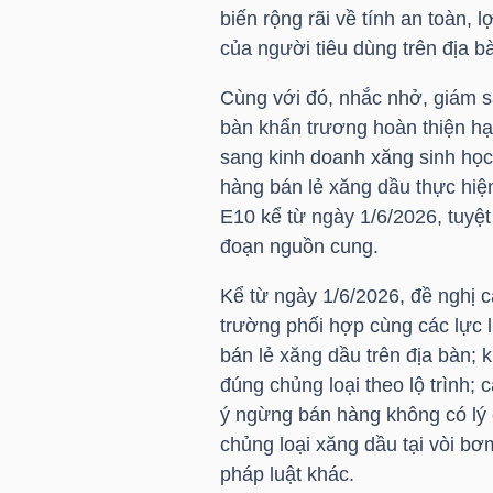
biến rộng rãi về tính an toàn, 
của người tiêu dùng trên địa b
TÀI
CHÍNH
Cùng với đó, nhắc nhở, giám s
CÁ
bàn khẩn trương hoàn thiện hạ 
NHÂN
sang kinh doanh xăng sinh học 
hàng bán lẻ xăng dầu thực hiệ
E10 kể từ ngày 1/6/2026, tuyệt 
đoạn nguồn cung.
PHÂN
TÍCH
Kể từ ngày 1/6/2026, đề nghị 
VIETSTOCKFINANCE
trường phối hợp cùng các lực 
bán lẻ xăng dầu trên địa bàn; 
đúng chủng loại theo lộ trình;
ý ngừng bán hàng không có lý 
VĨ
chủng loại xăng dầu tại vòi bơm
MÔ
pháp luật khác.