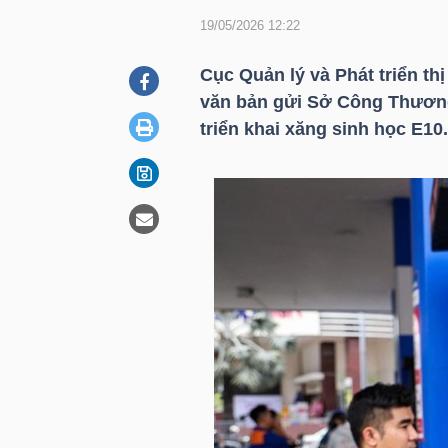
19/05/2026 12:22
DOANH
Cục Quản lý và Phát triển t
NGHIỆP
văn bản gửi Sở Công Thương 
triển khai xăng sinh học E10.
BẤT
ĐỘNG
SẢN
TÀI
CHÍNH