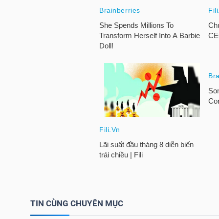
TRÁI
PHIẾU
CÔNG
CỤ
ĐẦU
TƯ
TRUY
XUẤT
TIN CÙNG CHUYÊN MỤC
DỮ