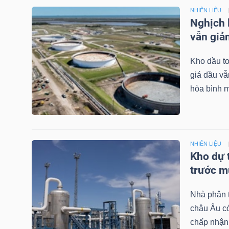
LIỆU
NHIÊN LIỆU
Nghịch 
vẫn gi
Ngành
(-)
Kho dầu to
VS-
giá dầu vẫ
SECTOR
hòa bình m
NHIÊN LIỆU
Kho dự 
NĂNG
trước 
LƯỢNG
Nhà phân t
châu Âu có
chấp nhận 