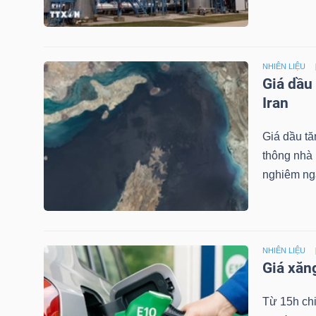
NGUYÊN
VẬT
LIỆU
NHIÊN LIỆU
Giá dầu
Iran
Giá dầu tă
CÔNG
thông nhà 
NGHIỆP
nghiêm ngặ
TIÊU
NHIÊN LIỆU
DÙNG
Giá xăn
KHÔNG
Từ 15h ch
THIẾT