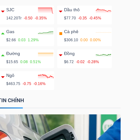
SJC
Dầu thô
142.20Tr
-0.50
-0.35%
$77.70
-0.35
-0.45%
Gas
Cà phê
$2.66
0.03
1.29%
$306.10
0.00
0.00%
Đường
Đồng
$15.65
0.08
0.51%
$6.72
-0.02
-0.28%
Ngô
$463.75
-0.75
-0.16%
TIN CHÍNH