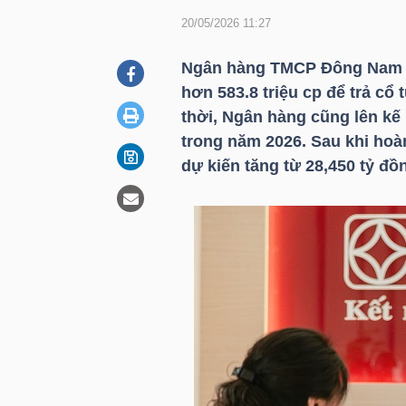
20/05/2026 11:27
DOANH
Ngân hàng TMCP Đông Nam 
NGHIỆP
hơn 583.8 triệu cp để trả cổ
thời, Ngân hàng cũng lên kế 
trong năm 2026. Sau khi hoàn
dự kiến tăng từ 28,450 tỷ đồ
BẤT
ĐỘNG
SẢN
TÀI
CHÍNH