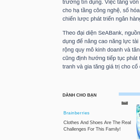
trưởng tín dụng. Việc tăng vố
cho hạ tầng công nghệ, số hóa
chiến lược phát triển ngân hàn
NGÀNH
Theo đại diện SeABank, nguồn
dụng để nâng cao năng lực tài 
rộng quy mô kinh doanh và tă
DOANH
cũng định hướng tiếp tục phát
NGHIỆP
tranh và gia tăng giá trị cho cổ
CỔ
PHIẾU
PHÁI
SINH