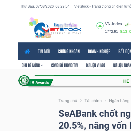
Thứ Sáu, 07/08/2026
03:29:56
Vietstock - Trang thông tin điện tử 
VN-Index
1772.91
8.13
Tất cả
Tính năng
Ngành
Mã chứng khoán
Lãnh
TIN MỚI
CHỨNG KHOÁN
DOANH NGHIỆP
BẤT ĐỘ
Tính
năng
CHỦ ĐỀ NÓNG
CÔNG BỐ THÔNG TIN
DỮ LIỆU VĨ MÔ
DỮ LIỆU NGÀ
(-)
VIETSTOCK
Trang chủ
Tài chính
Ngân hàng
SeABank chốt ng
CHỨNG
20.5%, nâng vốn 
KHOÁN