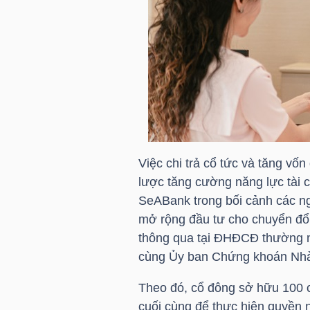
HÀNG
HÓA
KINH
TẾ
Việc chi trả cổ tức và tăng vốn
THẾ
lược tăng cường năng lực tài 
GIỚI
SeABank trong bối cảnh các n
mở rộng đầu tư cho chuyển đổ
thông qua tại ĐHĐCĐ thường 
cùng Ủy ban Chứng khoán Nhà
ĐÔNG
DƯƠNG
Theo đó, cổ đông sở hữu 100 
cuối cùng để thực hiện quyền 