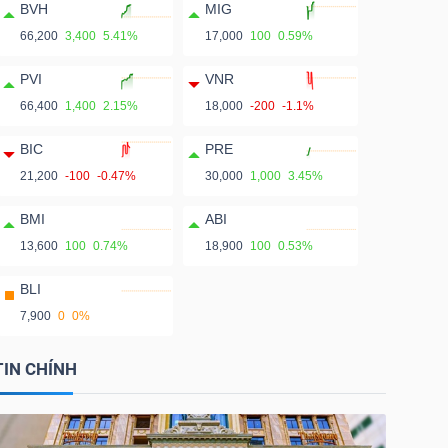
BVH
MIG
66,200
3,400
5.41%
17,000
100
0.59%
PVI
VNR
66,400
1,400
2.15%
18,000
-200
-1.1%
BIC
PRE
21,200
-100
-0.47%
30,000
1,000
3.45%
BMI
ABI
13,600
100
0.74%
18,900
100
0.53%
BLI
7,900
0
0%
TIN CHÍNH