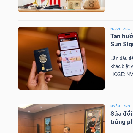
NGUYÊN
VẬT
LIỆU
NGÂN HÀNG
Tận hưở
Sun Sig
CÔNG
Lần đầu ti
NGHIỆP
khác biệt
HOSE: NVB
TIÊU
NGÂN HÀNG
DÙNG
Sửa đổi
KHÔNG
trống ph
THIẾT