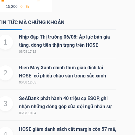
15,200
0
%
TIN TỨC MÃ CHỨNG KHOÁN
Nhịp đập Thị trường 06/08: Áp lực bán gia
1
tăng, dòng tiền thận trọng trên HOSE
06/08 17:12
Điện Máy Xanh chính thức giao dịch tại
2
HOSE, cổ phiếu chào sàn trong sắc xanh
06/08 12:05
SeABank phát hành 40 triệu cp ESOP, ghi
3
nhận những đóng góp của đội ngũ nhân sự
06/08 10:04
HOSE giảm danh sách cắt margin còn 57 mã,
4