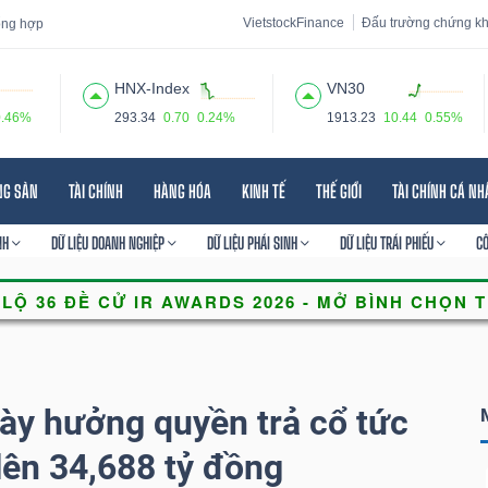
VietstockFinance
Đấu trường chứng k
tổng hợp
HNX-Index
VN30
0.46%
293.34
0.70
0.24%
1913.23
10.44
0.55%
 đạo
Tin tức
Báo cáo phân tích
Thuật ngữ
Dịch vụ
NG SẢN
TÀI CHÍNH
HÀNG HÓA
KINH TẾ
THẾ GIỚI
TÀI CHÍNH CÁ N
NH
DỮ LIỆU DOANH NGHIỆP
DỮ LIỆU PHÁI SINH
DỮ LIỆU TRÁI PHIẾU
C
ày hưởng quyền trả cổ tức
lên 34,688 tỷ đồng