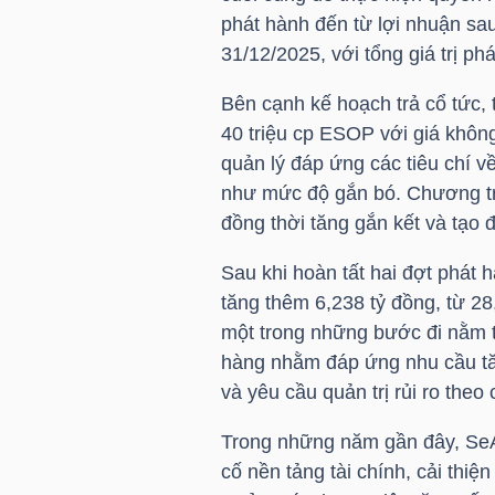
phát hành đến từ lợi nhuận sau
TÀI
31/12/2025, với tổng giá trị ph
CHÍNH
Bên cạnh kế hoạch trả cổ tức,
CÁ
40 triệu cp ESOP với giá khôn
NHÂN
quản lý đáp ứng các tiêu chí 
như mức độ gắn bó. Chương tr
đồng thời tăng gắn kết và tạo 
PHÂN
Sau khi hoàn tất hai đợt phát 
TÍCH
tăng thêm 6,238 tỷ đồng, từ 28
VIETSTOCKFINANCE
một trong những bước đi nằm t
hàng nhằm đáp ứng nhu cầu tă
và yêu cầu quản trị rủi ro theo
Trong những năm gần đây, SeA
VĨ
cố nền tảng tài chính, cải thi
MÔ