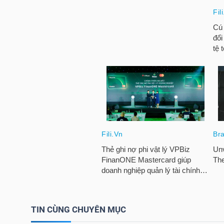
TRÁI
PHIẾU
CÔNG
CỤ
ĐẦU
TƯ
TRUY
XUẤT
TIN CÙNG CHUYÊN MỤC
DỮ