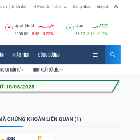
hoán
Diễn đàn
IR Awards
Dịch vụ
Đăng nhập
English
Spot Gold
Dầu
4255.89
-9.43
-0.22%
78.12
3.13
4.17%
HÂN
PHÂN TÍCH
ĐÔNG DƯƠNG
ÔNG CỤ ĐẦU TƯ
TRUY XUẤT DỮ LIỆU
MÃ CHỨNG KHOÁN LIÊN QUAN (1)
SSB