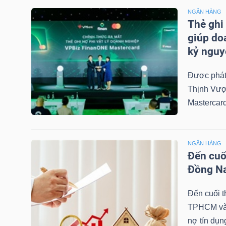
LIỆU
NGÂN HÀNG
Thẻ ghi
Ngành
giúp do
(-)
kỷ nguy
VS-
Được phát
SECTOR
Thịnh Vượ
Mastercard
NGÂN HÀNG
Đến cuố
NĂNG
Đồng Na
LƯỢNG
Đến cuối t
TPHCM và 
nợ tín dụng