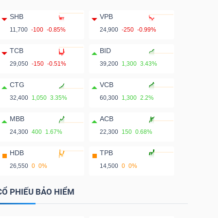
SHB
VPB
11,700
-100
-0.85%
24,900
-250
-0.99%
TCB
BID
29,050
-150
-0.51%
39,200
1,300
3.43%
CTG
VCB
32,400
1,050
3.35%
60,300
1,300
2.2%
MBB
ACB
24,300
400
1.67%
22,300
150
0.68%
HDB
TPB
26,550
0
0%
14,500
0
0%
CỔ PHIẾU BẢO HIỂM