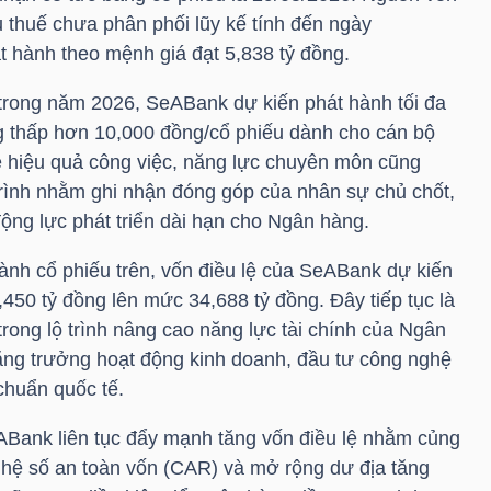
 thuế chưa phân phối lũy kế tính đến ngày
át hành theo mệnh giá đạt 5,838 tỷ đồng.
 trong năm 2026, SeABank dự kiến phát hành tối đa
g thấp hơn 10,000 đồng/cổ phiếu dành cho cán bộ
về hiệu quả công việc, năng lực chuyên môn cũng
ình nhằm ghi nhận đóng góp của nhân sự chủ chốt,
động lực phát triển dài hạn cho Ngân hàng.
hành cổ phiếu trên, vốn điều lệ của SeABank dự kiến
,450 tỷ đồng lên mức 34,688 tỷ đồng. Đây tiếp tục là
rong lộ trình nâng cao năng lực tài chính của Ngân
ng trưởng hoạt động kinh doanh, đầu tư công nghệ
 chuẩn quốc tế.
Bank liên tục đẩy mạnh tăng vốn điều lệ nhằm củng
ện hệ số an toàn vốn (CAR) và mở rộng dư địa tăng