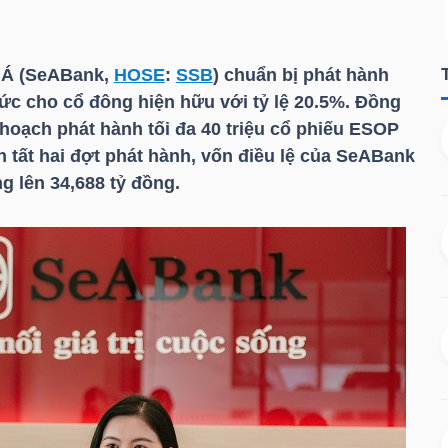
Á (SeABank,
HOSE
:
SSB
) chuẩn bị phát hành
 tức cho cổ đông hiện hữu với tỷ lệ 20.5%. Đồng
hoạch phát hành tối đa 40 triệu cổ phiếu ESOP
 tất hai đợt phát hành, vốn điều lệ của SeABank
ng lên 34,688 tỷ đồng.