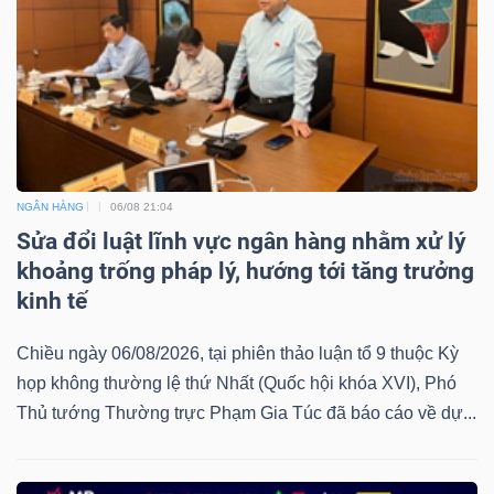
ngữ
(-)
Dịch
vụ
(-)
NGÂN HÀNG
06/08 21:04
Sửa đổi luật lĩnh vực ngân hàng nhằm xử lý
Đào
khoảng trống pháp lý, hướng tới tăng trưởng
tạo
kinh tế
Chiều ngày 06/08/2026, tại phiên thảo luận tổ 9 thuộc Kỳ
họp không thường lệ thứ Nhất (Quốc hội khóa XVI), Phó
Thủ tướng Thường trực Phạm Gia Túc đã báo cáo về dự...
Sách
tài
chính