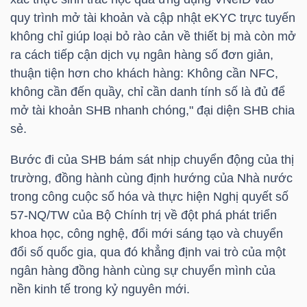
quy trình mở tài khoản và cập nhật eKYC trực tuyến
không chỉ giúp loại bỏ rào cản về thiết bị mà còn mở
ra cách tiếp cận dịch vụ ngân hàng số đơn giản,
TRÁI
thuận tiện hơn cho khách hàng: Không cần
NFC
,
PHIẾU
không cần đến quầy, chỉ cần danh tính số là đủ để
mở tài khoản
SHB
nhanh chóng," đại diện
SHB
chia
sẻ.
CÔNG
CỤ
Bước đi của
SHB
bám sát nhịp chuyển động của thị
ĐẦU
trường, đồng hành cùng định hướng của Nhà nước
TƯ
trong công cuộc số hóa và thực hiện Nghị quyết số
57-NQ/TW của Bộ Chính trị về đột phá phát triển
khoa học, công nghệ, đổi mới sáng tạo và chuyển
đổi số quốc gia, qua đó khẳng định vai trò của một
TRUY
ngân hàng đồng hành cùng sự chuyển mình của
XUẤT
nền kinh tế trong kỷ nguyên mới.
DỮ