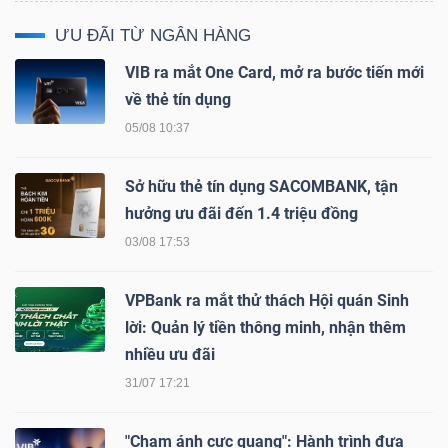
YẾU
ƯU ĐÃI TỪ NGÂN HÀNG
VIB ra mắt One Card, mở ra bước tiến mới
về thẻ tín dụng
05/08 10:37
TIÊU
DÙNG
Sở hữu thẻ tín dụng SACOMBANK, tận
THIẾT
hưởng ưu đãi đến 1.4 triệu đồng
YẾU
03/08 17:53
VPBank ra mắt thử thách Hội quán Sinh
lời: Quản lý tiền thông minh, nhận thêm
CHĂM
nhiều ưu đãi
SÓC
31/07 17:21
SỨC
KHỎE
"Chạm ánh cực quang": Hành trình đưa