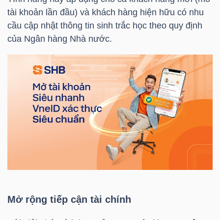
tài khoản lần đầu) và khách hàng hiện hữu có nhu
TÀI
cầu cập nhật thông tin sinh trắc học theo quy định
CHÍNH
của Ngân hàng Nhà nước.
CÁ
NHÂN
PHÂN
TÍCH
VIETSTOCKFINANCE
VĨ
Mở rộng tiếp cận tài chính
MÔ