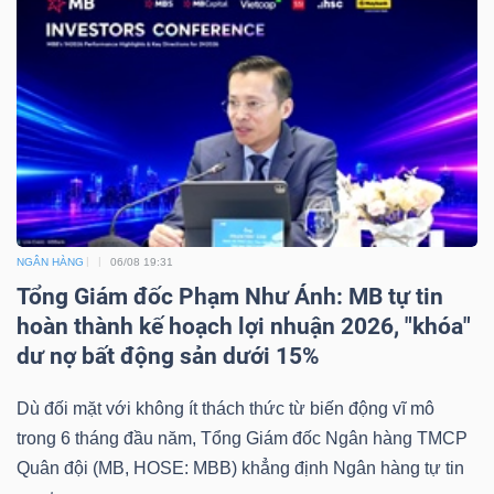
Công
cụ
đầu
tư
NGÂN HÀNG
06/08 19:31
Tổng Giám đốc Phạm Như Ánh: MB tự tin
hoàn thành kế hoạch lợi nhuận 2026, "khóa"
dư nợ bất động sản dưới 15%
Truyền
thông
Dù đối mặt với không ít thách thức từ biến động vĩ mô
tài
trong 6 tháng đầu năm, Tổng Giám đốc Ngân hàng TMCP
chính
Quân đội (MB, HOSE: MBB) khẳng định Ngân hàng tự tin