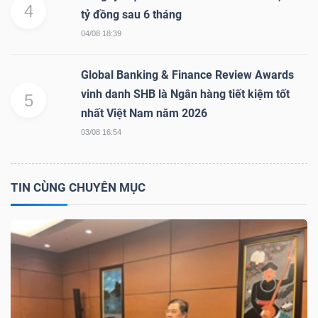
4
tỷ đồng sau 6 tháng
Bài
04/08 18:39
viết
của
Global Banking & Finance Review Awards
tác
vinh danh SHB là Ngân hàng tiết kiệm tốt
5
giả
nhất Việt Nam năm 2026
(-)
03/08 16:54
Báo
TIN CÙNG CHUYÊN MỤC
cáo
phân
tích
(-)
Thuật