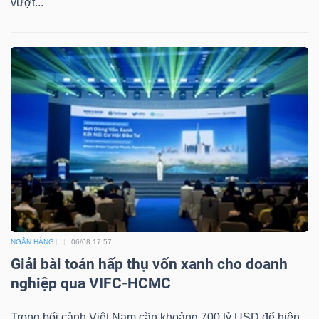
vượt...
Dữ
liệu
tài
chính
NGÂN HÀNG
06/08 17:57
Giải bài toán hấp thụ vốn xanh cho doanh
nghiệp qua VIFC-HCMC
Trong bối cảnh Việt Nam cần khoảng 700 tỷ USD để hiện