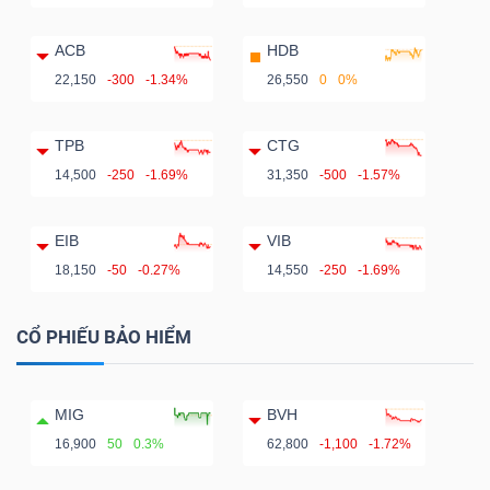
ACB
HDB
22,150
-300
-1.34%
26,550
0
0%
TPB
CTG
14,500
-250
-1.69%
31,350
-500
-1.57%
EIB
VIB
18,150
-50
-0.27%
14,550
-250
-1.69%
CỔ PHIẾU BẢO HIỂM
MIG
BVH
16,900
50
0.3%
62,800
-1,100
-1.72%