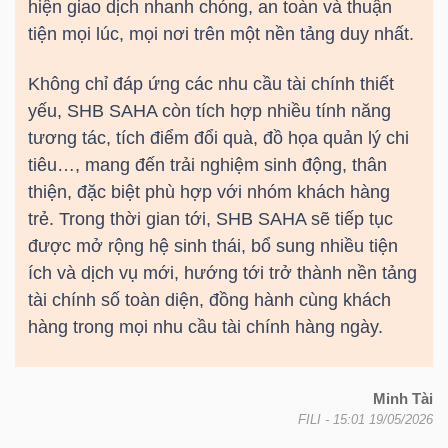
hiện giao dịch nhanh chóng, an toàn và thuận
NGUYÊN
tiện mọi lúc, mọi nơi trên một nền tảng duy nhất.
VẬT
LIỆU
Không chỉ đáp ứng các nhu cầu tài chính thiết
yếu,
SHB
SAHA còn tích hợp nhiều tính năng
tương tác, tích điểm đổi quà, đồ họa quản lý chi
tiêu…, mang đến trải nghiệm sinh động, thân
thiện, đặc biệt phù hợp với nhóm khách hàng
CÔNG
trẻ. Trong thời gian tới,
SHB
SAHA sẽ tiếp tục
NGHIỆP
được mở rộng hệ sinh thái, bổ sung nhiều tiện
ích và dịch vụ mới, hướng tới trở thành nền tảng
tài chính số toàn diện, đồng hành cùng khách
hàng trong mọi nhu cầu tài chính hàng ngày.
TIÊU
DÙNG
Minh Tài
KHÔNG
FILI
- 15:01 19/05/2026
THIẾT