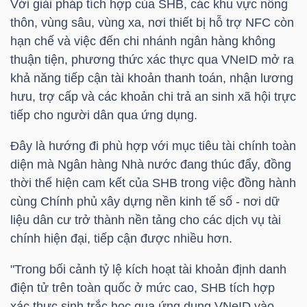
Với giải pháp tích hợp của
SHB
, các khu vực nông
thôn, vùng sâu, vùng xa, nơi thiết bị hỗ trợ
NFC
còn
hạn chế và việc đến chi nhánh ngân hàng không
NGÀNH
thuận tiện, phương thức xác thực qua VNeID mở ra
khả năng tiếp cận tài khoản thanh toán, nhận lương
hưu, trợ cấp và các khoản chi trả an sinh xã hội trực
DOANH
tiếp cho người dân qua ứng dụng.
NGHIỆP
Đây là hướng đi phù hợp với mục tiêu tài chính toàn
diện mà Ngân hàng Nhà nước đang thúc đẩy, đồng
thời thể hiện cam kết của
SHB
trong việc đồng hành
CỔ
cùng Chính phủ xây dựng nền kinh tế số - nơi dữ
PHIẾU
liệu dân cư trở thành nền tảng cho các dịch vụ tài
chính hiện đại, tiếp cận được nhiều hơn.
"Trong bối cảnh tỷ lệ kích hoạt tài khoản định danh
PHÁI
điện tử trên toàn quốc ở mức cao,
SHB
tích hợp
SINH
xác thực sinh trắc học qua ứng dụng VNeID vào