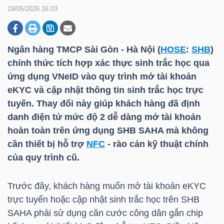
19/05/2026 16:03
DOANH
NGHIỆP
Ngân hàng TMCP Sài Gòn - Hà Nội (
HOSE
:
SHB
)
chính thức tích hợp xác thực sinh trắc học qua
ứng dụng VNeID vào quy trình mở tài khoản
eKYC và cập nhật thông tin sinh trắc học trực
BẤT
tuyến. Thay đổi này giúp khách hàng đã định
ĐỘNG
danh điện tử mức độ 2 dễ dàng mở tài khoản
SẢN
hoàn toàn trên ứng dụng
SHB
SAHA mà không
cần thiết bị hỗ trợ
NFC
- rào cản kỹ thuật chính
của quy trình cũ.
TÀI
CHÍNH
Trước đây, khách hàng muốn mở tài khoản eKYC
trực tuyến hoặc cập nhật sinh trắc học trên
SHB
SAHA phải sử dụng căn cước công dân gắn chip