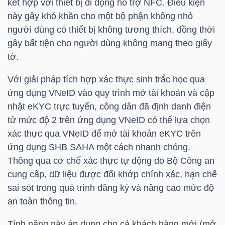
kết hợp với thiết bị di động hỗ trợ
NFC
. Điều kiện
HÀNG
này gây khó khăn cho một bộ phận không nhỏ
HÓA
người dùng có thiết bị không tương thích, đồng thời
gây bất tiện cho người dùng không mang theo giấy
tờ.
KINH
Với giải pháp tích hợp xác thực sinh trắc học qua
TẾ
ứng dụng VNeID vào quy trình mở tài khoản và cập
nhật eKYC trực tuyến, công dân đã định danh điện
tử mức độ 2 trên ứng dụng VNeID có thể lựa chọn
THẾ
xác thực qua VNeID để mở tài khoản eKYC trên
GIỚI
ứng dụng
SHB
SAHA một cách nhanh chóng.
Thông qua cơ chế xác thực tự động do Bộ Công an
cung cấp, dữ liệu được đối khớp chính xác, hạn chế
sai sót trong quá trình đăng ký và nâng cao mức độ
ĐÔNG
an toàn thông tin.
DƯƠNG
Tính năng này áp dụng cho cả khách hàng mới (mở