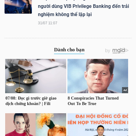
người dùng VIB Privilege Banking đến trải
nghiệm không thể lặp lại
31/07 11:07
TÀI
CHÍNH
CÔNG
NGHỆ
THÔNG
TIN