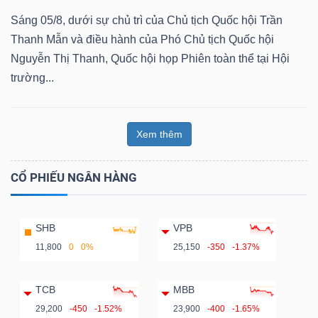
Sáng 05/8, dưới sự chủ trì của Chủ tịch Quốc hội Trần
Thanh Mẫn và điều hành của Phó Chủ tịch Quốc hội
Nguyễn Thị Thanh, Quốc hội họp Phiên toàn thể tại Hội
trường...
Xem thêm
CỔ PHIẾU NGÂN HÀNG
SHB
VPB
11,800
0
0%
25,150
-350
-1.37%
TCB
MBB
29,200
-450
-1.52%
23,900
-400
-1.65%