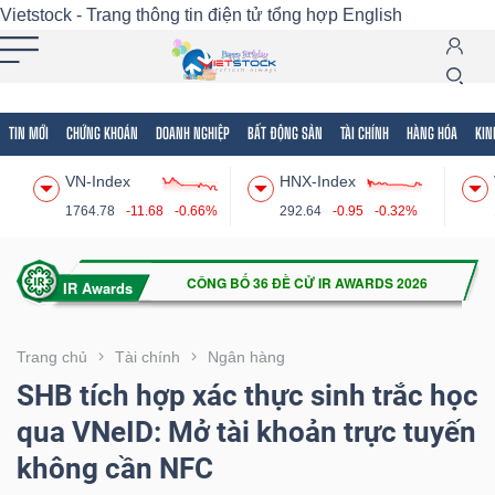
Vietstock - Trang thông tin điện tử tổng hợp
English
TIN MỚI
CHỨNG KHOÁN
DOANH NGHIỆP
BẤT ĐỘNG SẢN
TÀI CHÍNH
HÀNG HÓA
KIN
Tất cả
Tính năng
Ngành
Mã chứng khoán
Lãnh
VN-Index
HNX-Index
Tính
1764.78
-11.68
-0.66%
292.64
-0.95
-0.32%
năng
(-)
VIETSTOCK
Trang chủ
Tài chính
Ngân hàng
SHB tích hợp xác thực sinh trắc học
qua VNeID: Mở tài khoản trực tuyến
CHỨNG
không cần NFC
KHOÁN