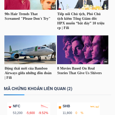
DỊCH
VỤ
TRUYỀN
THÔNG
TIỆN
ÍCH
MÃ CHỨNG KHOÁN LIÊN QUAN (2)
BẤT
ĐỘNG
NFC
SHB
SẢN
53,200
-5,600
-9.52%
11,800
0
%