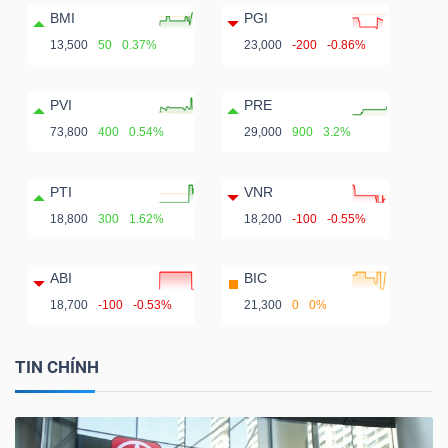
BMI
PGI
13,500
50
0.37%
23,000
-200
-0.86%
PVI
PRE
73,800
400
0.54%
29,000
900
3.2%
PTI
VNR
18,800
300
1.62%
18,200
-100
-0.55%
ABI
BIC
18,700
-100
-0.53%
21,300
0
0%
TIN CHÍNH