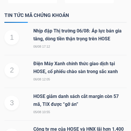
Mã
TIN TỨC MÃ CHỨNG KHOÁN
chứng
khoán
Nhịp đập Thị trường 06/08: Áp lực bán gia
(-)
1
tăng, dòng tiền thận trọng trên HOSE
Tất cả
Cổ phiếu
Chỉ số
Chứng chỉ quỹ
Chứng 
06/08 17:12
Lãnh
Điện Máy Xanh chính thức giao dịch tại
2
đạo
HOSE, cổ phiếu chào sàn trong sắc xanh
(-)
06/08 12:05
Tất cả
Người nội bộ
Người liên quan
Cổ đông lớn
HOSE giảm danh sách cắt margin còn 57
3
mã, TIX được “gỡ án”
Tin
05/08 10:55
tức
(-)
Công ty mẹ của HOSE và HNX lãi hơn 1,400