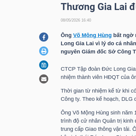
Thương Gia Lai đ
08/05/2026 16:40
DOANH
NGHIỆP
Ông
Võ Mộng Hùng
bất ngờ 
Long Gia Lai vì lý do cá nhâ
nguyên Giám đốc Sở Công T
BẤT
ĐỘNG
CTCP Tập đoàn Đức Long Gia 
SẢN
nhiệm thành viên HĐQT của 
Thời gian từ nhiệm kể từ khi
Công ty. Theo kế hoạch,
DLG
d
TÀI
CHÍNH
Ông
Võ Mộng Hùng
sinh năm 
trình độ cử nhân Quản trị kinh
trung cấp Giao thông vận tải. 