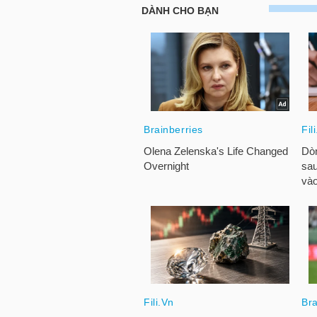
LIỆU
Ngành
(-)
VS-
SECTOR
NĂNG
LƯỢNG