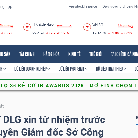
VietstockFinance
Đấu trường chứng k
tổng hợp
HNX-Index
VN30
-0.66%
292.64
-0.95
-0.32%
1902.79
-14.09
-0.74%
 đạo
Tin tức
Báo cáo phân tích
Thuật ngữ
Dịch vụ
NG SẢN
TÀI CHÍNH
HÀNG HÓA
KINH TẾ
THẾ GIỚI
TÀI CHÍNH CÁ N
NH
DỮ LIỆU DOANH NGHIỆP
DỮ LIỆU PHÁI SINH
DỮ LIỆU TRÁI PHIẾU
C
ật
 DLG xin từ nhiệm trước
uyên Giám đốc Sở Công