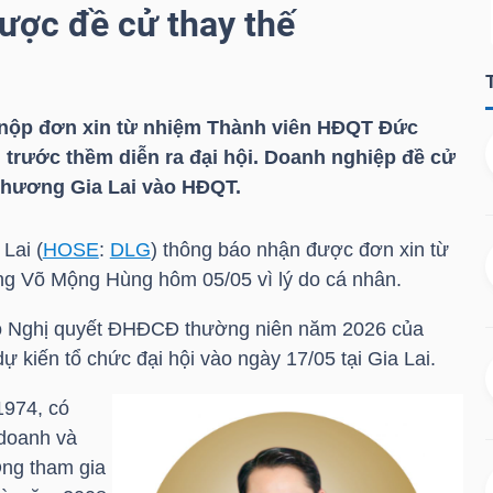
ược đề cử thay thế
nộp đơn xin từ nhiệm Thành viên HĐQT Đức
n trước thềm diễn ra đại hội. Doanh nghiệp đề cử
hương Gia Lai vào HĐQT.
Lai (
HOSE
:
DLG
) thông báo nhận được đơn xin từ
ông
Võ Mộng Hùng
hôm 05/05 vì lý do cá nhân.
 có Nghị quyết ĐHĐCĐ thường niên năm 2026 của
ự kiến tổ chức đại hội vào ngày 17/05 tại Gia Lai.
1974, có
 doanh và
Ông tham gia