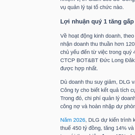
vụ quản lý tại tổ chức nào.
TÀI
Lợi nhuận quý 1 tăng gấp
CHÍNH
CÁ
Về hoạt động kinh doanh, theo
NHÂN
nhận doanh thu thuần hơn 120
chủ yếu đến từ việc trong quý
CTCP BOT&BT Đức Long Đăk Nô
PHÂN
được hợp nhất.
TÍCH
Dù doanh thu suy giảm,
DLG
vẫ
VIETSTOCKFINANCE
Công ty cho biết kết quả tích 
Trong đó, chi phí quản lý doa
công nợ và hoàn nhập dự phòng
Năm 2026
,
DLG
dự kiến trình 
VĨ
thuế 450 tỷ đồng, tăng 14% và
MÔ