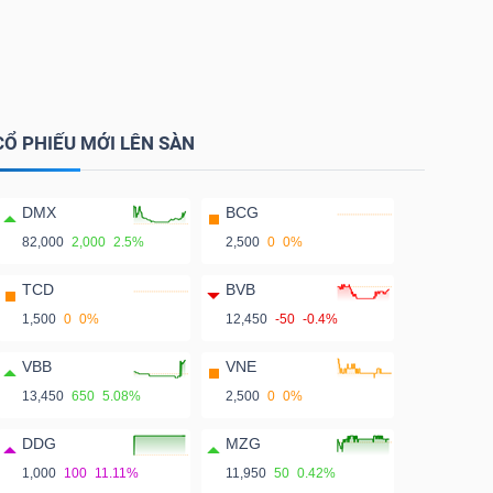
CỔ PHIẾU MỚI LÊN SÀN
DMX
BCG
82,000
2,000
2.5%
2,500
0
0%
TCD
BVB
1,500
0
0%
12,450
-50
-0.4%
VBB
VNE
13,450
650
5.08%
2,500
0
0%
DDG
MZG
1,000
100
11.11%
11,950
50
0.42%