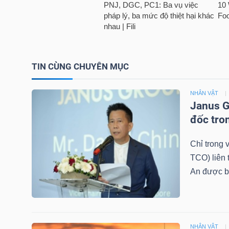
NGUYÊN
VẬT
LIỆU
TIN CÙNG CHUYÊN MỤC
NHÂN VẬT
CÔNG
Janus G
NGHIỆP
đốc tro
Chỉ trong
TCO) liên 
An được b
TIÊU
DÙNG
KHÔNG
THIẾT
NHÂN VẬT