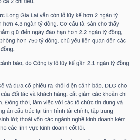
cả 2 chỉ tiêu.
c Long Gia Lai vẫn còn lỗ lũy kế hơn 2 ngàn tỷ
n hơn 4.3 ngàn tỷ đồng. Cơ cấu tài sản cho thấy
nắm giữ đến ngày đáo hạn hơn 2.2 ngàn tỷ đồng,
phòng hơn 750 tỷ đồng, chủ yếu liên quan đến các
 đồng.
cảnh báo, do Công ty lỗ lũy kế gần 2.1 ngàn tỷ đồng
 kế và đưa cổ phiếu ra khỏi diện cảnh báo,
DLG
cho
ợ của đối tác và khách hàng, cắt giảm các khoản chi
n. Đồng thời, làm việc với các tổ chức tín dụng và
n cấu trúc lại tình hình tài chính; tập trung
inh lời; thoái vốn các ngành nghề kinh doanh kém
ho các lĩnh vực kinh doanh cốt lõi.