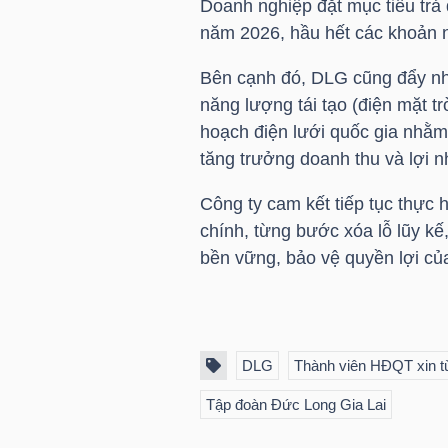
Doanh nghiệp đặt mục tiêu trả
năm 2026, hầu hết các khoản 
Bên cạnh đó,
DLG
cũng đẩy nh
TRÁI
năng lượng tái tạo (điện mặt t
PHIẾU
hoạch điện lưới quốc gia nhằm 
tăng trưởng doanh thu và lợi nh
CÔNG
Công ty cam kết tiếp tục thực h
CỤ
chính, từng bước xóa lỗ lũy k
bền vững, bảo vệ quyền lợi củ
ĐẦU
TƯ
DLG
Thành viên HĐQT xin t
TRUY
Tập đoàn Đức Long Gia Lai
XUẤT
DỮ