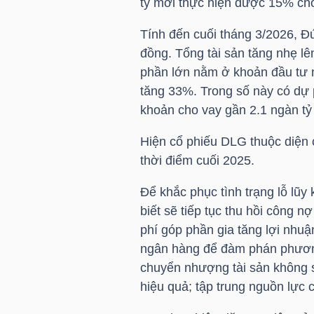
ty mới thực hiện được 15% cho 
Tính đến cuối tháng 3/2026, Đứ
NGÀNH
đồng. Tổng tài sản tăng nhẹ lê
phần lớn nằm ở khoản đầu tư 
tăng 33%. Trong số này có dự 
khoản cho vay gần 2.1 ngàn tỷ
DOANH
NGHIỆP
Hiện cổ phiếu
DLG
thuộc diện 
thời điểm cuối 2025.
Để khắc phục tình trạng lỗ lũy
CỔ
biết sẽ tiếp tục thu hồi công n
PHIẾU
phí góp phần gia tăng lợi nhuậ
ngân hàng để đàm phán phương á
chuyển nhượng tài sản không s
PHÁI
hiệu quả; tập trung nguồn lực c
SINH