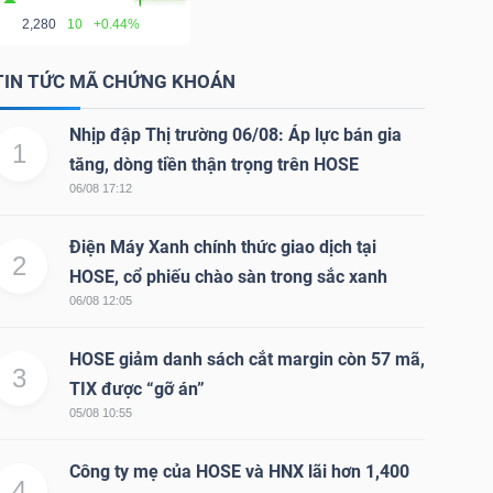
2,280
10
+0.44%
TIN TỨC MÃ CHỨNG KHOÁN
Nhịp đập Thị trường 06/08: Áp lực bán gia
1
tăng, dòng tiền thận trọng trên HOSE
06/08 17:12
Điện Máy Xanh chính thức giao dịch tại
2
HOSE, cổ phiếu chào sàn trong sắc xanh
06/08 12:05
HOSE giảm danh sách cắt margin còn 57 mã,
3
TIX được “gỡ án”
05/08 10:55
Công ty mẹ của HOSE và HNX lãi hơn 1,400
4