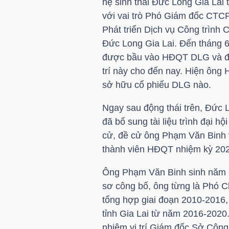
hệ sinh thái Đức Long Gia Lai
HÀNG
với vai trò Phó Giám đốc CTC
HÓA
Phát triển Dịch vụ Công trình
Đức Long Gia Lai. Đến tháng 
được bầu vào HĐQT
DLG
và đ
KINH
trí này cho đến nay. Hiện ông
TẾ
sở hữu cổ phiếu
DLG
nào.
Ngay sau động thái trên, Đức 
đã bổ sung tài liệu trình đại hộ
THẾ
cử, đề cử ông Phạm Văn Binh v
GIỚI
thành viên HĐQT nhiệm kỳ 20
Ông Phạm Văn Binh sinh năm 19
sơ công bố, ông từng là Phó C
ĐÔNG
tổng hợp giai đoạn 2010-2016,
DƯƠNG
tỉnh Gia Lai từ năm 2016-2020
nhiệm vị trí Giám đốc Sở Công