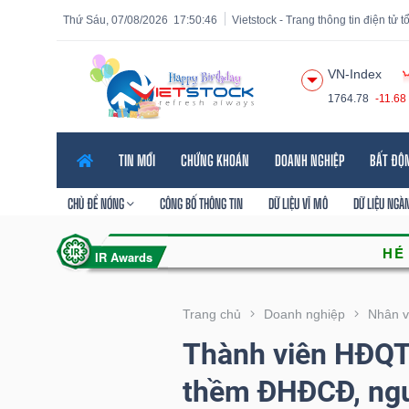
Thứ Sáu, 07/08/2026
17:50:48
Vietstock - Trang thông tin điện tử 
VN-Index
1764.78
-11.68
Tất cả
Tính năng
Ngành
Mã chứng khoán
Lãnh
TIN MỚI
CHỨNG KHOÁN
DOANH NGHIỆP
BẤT ĐỘ
Tính
năng
CHỦ ĐỀ NÓNG
CÔNG BỐ THÔNG TIN
DỮ LIỆU VĨ MÔ
DỮ LIỆU NGÀ
(-)
VIETSTOCK
Trang chủ
Doanh nghiệp
Nhân v
Thành viên HĐQT
CHỨNG
thềm ĐHĐCĐ, ng
KHOÁN