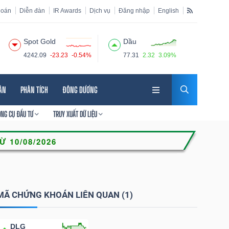
hoán
Diễn đàn
IR Awards
Dịch vụ
Đăng nhập
English
Spot Gold
Dầu
4242.09
-23.23
-0.54%
77.31
2.32
3.09%
HÂN
PHÂN TÍCH
ĐÔNG DƯƠNG
ÔNG CỤ ĐẦU TƯ
TRUY XUẤT DỮ LIỆU
MÃ CHỨNG KHOÁN LIÊN QUAN (1)
DLG