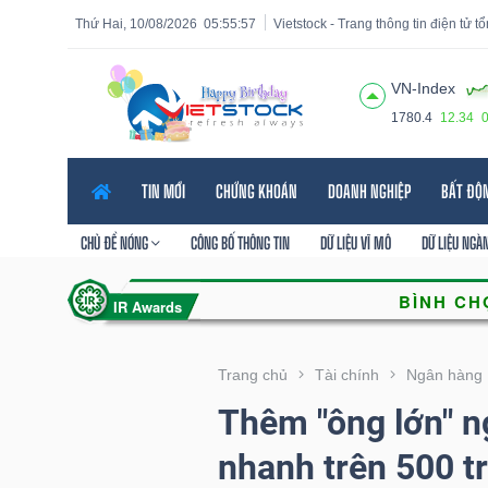
Thứ Hai, 10/08/2026
05:55:58
Vietstock - Trang thông tin điện tử t
VN-Index
1780.4
12.34
Tất cả
Tính năng
Ngành
Mã chứng khoán
Lãnh
TIN MỚI
CHỨNG KHOÁN
DOANH NGHIỆP
BẤT ĐỘ
Tính
năng
CHỦ ĐỀ NÓNG
CÔNG BỐ THÔNG TIN
DỮ LIỆU VĨ MÔ
DỮ LIỆU NGÀ
(-)
VIETSTOCK
Trang chủ
Tài chính
Ngân hàng
Thêm "ông lớn" n
CHỨNG
nhanh trên 500 t
KHOÁN