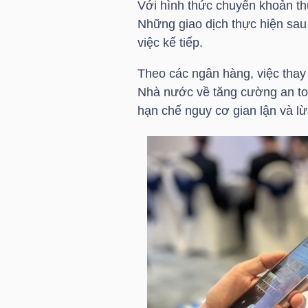
Với hình thức chuyển khoản thư
HÀNG
Những giao dịch thực hiện sau
HÓA
việc kế tiếp.
Theo các ngân hàng, việc thay
KINH
Nhà nước về tăng cường an toà
hạn chế nguy cơ gian lận và lừ
TẾ
THẾ
GIỚI
ĐÔNG
DƯƠNG