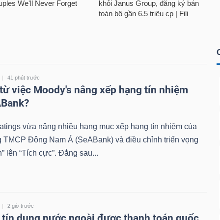
41 phút trước
 từ việc Moody's nâng xếp hạng tín nhiệm
ABank?
atings vừa nâng nhiều hạng mục xếp hạng tín nhiệm của
 TMCP Đông Nam Á (SeABank) và điều chỉnh triển vọng
h” lên “Tích cực”. Đằng sau...
2 giờ trước
 tín dụng nước ngoài được thanh toán quốc