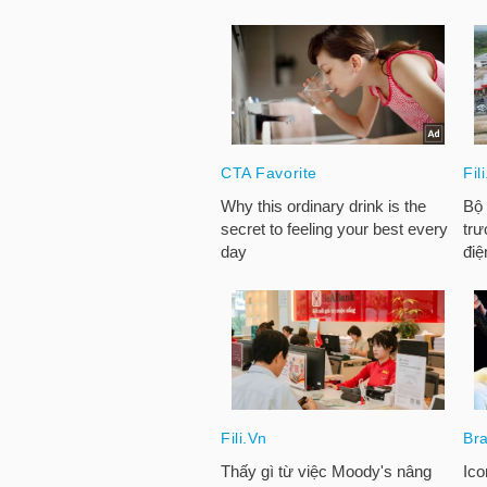
LIỆU
Ngành
(-)
VS-
SECTOR
NĂNG
LƯỢNG