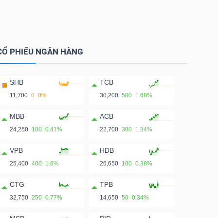
CỔ PHIẾU NGÂN HÀNG
SHB
TCB
11,700
0
0%
30,200
500
1.68%
MBB
ACB
24,250
100
0.41%
22,700
300
1.34%
VPB
HDB
25,400
400
1.6%
26,650
100
0.38%
CTG
TPB
32,750
250
0.77%
14,650
50
0.34%