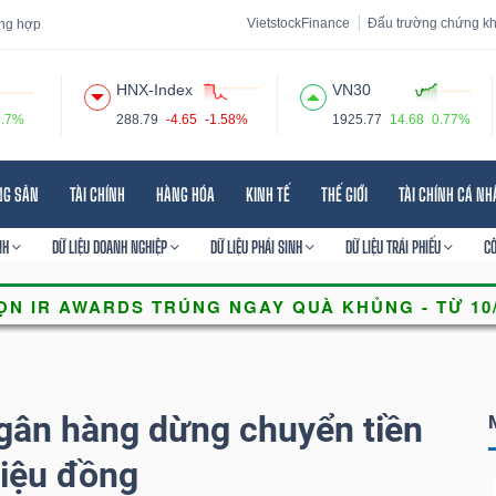
VietstockFinance
Đấu trường chứng k
ổng hợp
HNX-Index
VN30
0.7%
288.79
-4.65
-1.58%
1925.77
14.68
0.77%
 đạo
Tin tức
Báo cáo phân tích
Thuật ngữ
Dịch vụ
NG SẢN
TÀI CHÍNH
HÀNG HÓA
KINH TẾ
THẾ GIỚI
TÀI CHÍNH CÁ N
NH
DỮ LIỆU DOANH NGHIỆP
DỮ LIỆU PHÁI SINH
DỮ LIỆU TRÁI PHIẾU
C
gân hàng dừng chuyển tiền
riệu đồng