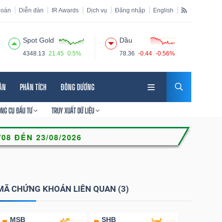
hoán
Diễn đàn
IR Awards
Dịch vụ
Đăng nhập
English
Spot Gold
Dầu
4348.13
21.45
0.5%
78.36
-0.44
-0.56%
HÂN
PHÂN TÍCH
ĐÔNG DƯƠNG
ÔNG CỤ ĐẦU TƯ
TRUY XUẤT DỮ LIỆU
MÃ CHỨNG KHOÁN LIÊN QUAN (3)
MSB
SHB