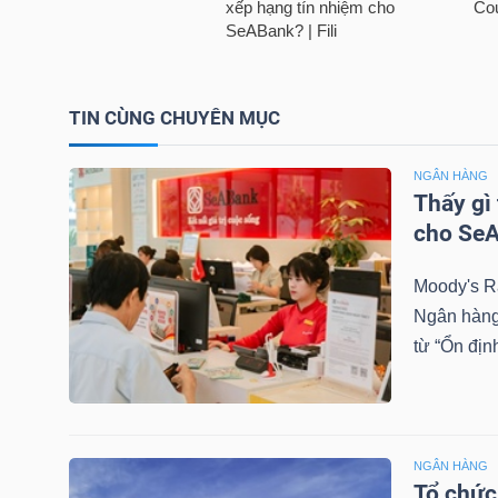
NGUYÊN
VẬT
LIỆU
TIN CÙNG CHUYÊN MỤC
NGÂN HÀNG
Thấy gì
CÔNG
cho Se
NGHIỆP
Moody's R
Ngân hàng
từ “Ổn địn
TIÊU
DÙNG
KHÔNG
NGÂN HÀNG
THIẾT
Tổ chức