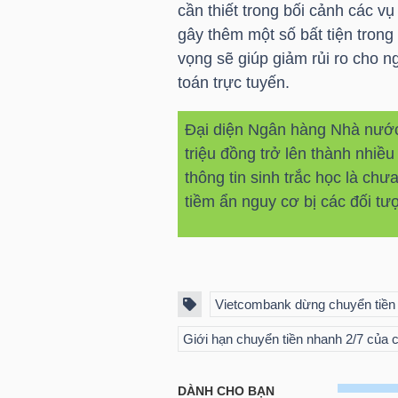
cần thiết trong bối cảnh các v
gây thêm một số bất tiện tron
vọng sẽ giúp giảm rủi ro cho 
TRÁI
toán trực tuyến.
PHIẾU
Đại diện Ngân hàng Nhà nước c
triệu đồng trở lên thành nhiều
thông tin sinh trắc học là ch
CÔNG
tiềm ẩn nguy cơ bị các đối tư
CỤ
ĐẦU
TƯ
Vietcombank dừng chuyển tiền 
TRUY
Giới hạn chuyển tiền nhanh 2/7 của 
XUẤT
DỮ