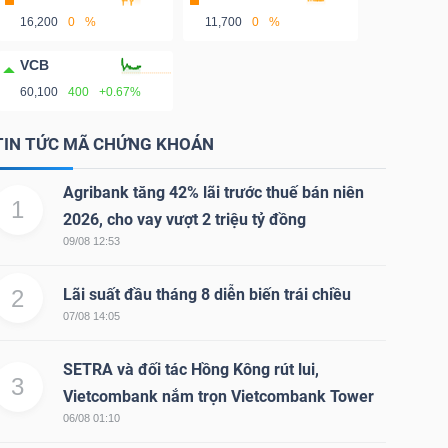
16,200
0
%
11,700
0
%
VCB
60,100
400
+0.67%
TIN TỨC MÃ CHỨNG KHOÁN
Agribank tăng 42% lãi trước thuế bán niên
1
2026, cho vay vượt 2 triệu tỷ đồng
09/08 12:53
2
Lãi suất đầu tháng 8 diễn biến trái chiều
07/08 14:05
SETRA và đối tác Hồng Kông rút lui,
3
Vietcombank nắm trọn Vietcombank Tower
06/08 01:10