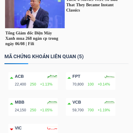
LIỆU
Ngành
(-)
VS-
SECTOR
MÃ CHỨNG KHOÁN LIÊN QUAN (5)
ACB
FPT
22,400
250
+1.13%
70,800
100
+0.14%
NĂNG
LƯỢNG
MBB
VCB
24,150
250
+1.05%
59,700
700
+1.19%
VIC