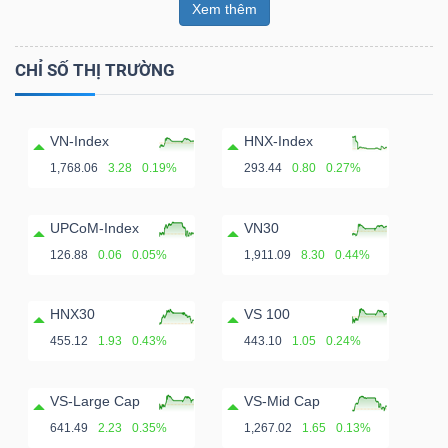
Xem thêm
CHỈ SỐ THỊ TRƯỜNG
VN-Index
HNX-Index
1,768.06
3.28
0.19%
293.44
0.80
0.27%
UPCoM-Index
VN30
126.88
0.06
0.05%
1,911.09
8.30
0.44%
HNX30
VS 100
455.12
1.93
0.43%
443.10
1.05
0.24%
VS-Large Cap
VS-Mid Cap
641.49
2.23
0.35%
1,267.02
1.65
0.13%