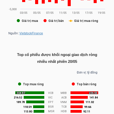
TÀI
CHÍNH
CÁ
NHÂN
Top cổ phiếu được khối ngoại giao dịch ròng
PHÂN
nhiều nhất phiên 20/05
TÍCH
VIETSTOCKFINANCE
VĨ
MÔ