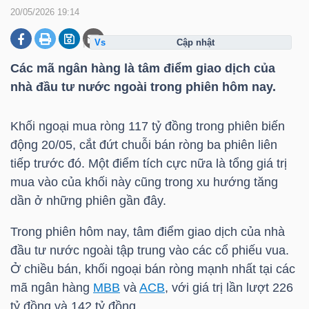
20/05/2026 19:14
cập nhật
DOANH
NGHIỆP
Các mã ngân hàng là tâm điểm giao dịch của
nhà đầu tư nước ngoài trong phiên hôm nay.
Khối ngoại mua ròng 117 tỷ đồng trong phiên biến
BẤT
động 20/05, cắt đứt chuỗi bán ròng ba phiên liên
ĐỘNG
tiếp trước đó. Một điểm tích cực nữa là tổng giá trị
SẢN
mua vào của khối này cũng trong xu hướng tăng
dần ở những phiên gần đây.
Trong phiên hôm nay, tâm điểm giao dịch của nhà
TÀI
đầu tư nước ngoài tập trung vào các cổ phiếu vua.
CHÍNH
Ở chiều bán, khối ngoại bán ròng mạnh nhất tại các
mã ngân hàng
MBB
và
ACB
, với giá trị lần lượt 226
tỷ đồng và 142 tỷ đồng.