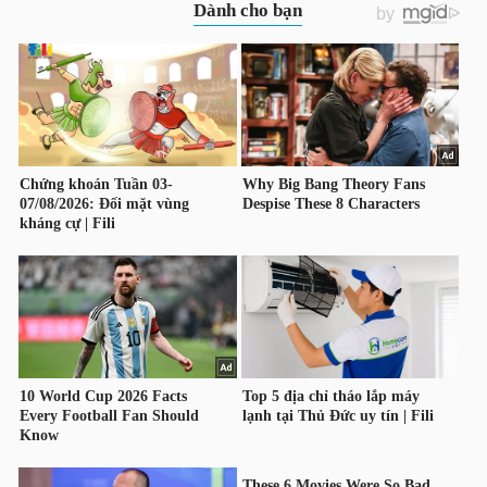
TRÁI
PHIẾU
CÔNG
CỤ
ĐẦU
TƯ
TRUY
XUẤT
DỮ