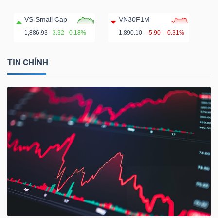
VS-Small Cap
VN30F1M
1,886.93
3.32
0.18%
1,890.10
-5.90
-0.31%
TIN CHÍNH