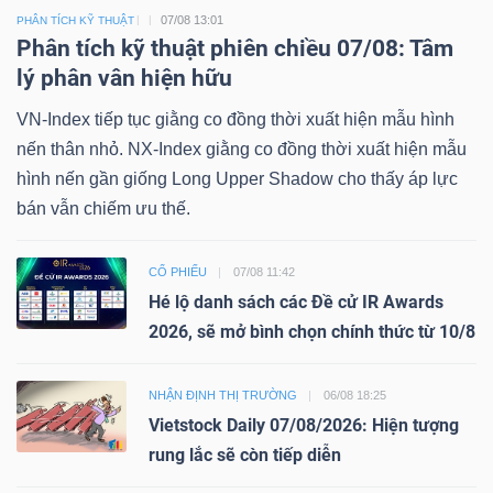
07/08 13:01
PHÂN TÍCH KỸ THUẬT
Phân tích kỹ thuật phiên chiều 07/08: Tâm
lý phân vân hiện hữu
VN-Index tiếp tục giằng co đồng thời xuất hiện mẫu hình
nến thân nhỏ. NX-Index giằng co đồng thời xuất hiện mẫu
hình nến gần giống Long Upper Shadow cho thấy áp lực
bán vẫn chiếm ưu thế.
CỔ PHIẾU
07/08 11:42
Hé lộ danh sách các Đề cử IR Awards
2026, sẽ mở bình chọn chính thức từ 10/8
NHẬN ĐỊNH THỊ TRƯỜNG
06/08 18:25
Vietstock Daily 07/08/2026: Hiện tượng
rung lắc sẽ còn tiếp diễn