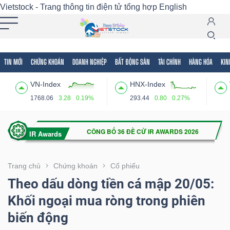
Vietstock - Trang thông tin điện tử tổng hợp
English
TIN MỚI
CHỨNG KHOÁN
DOANH NGHIỆP
BẤT ĐỘNG SẢN
TÀI CHÍNH
HÀNG HÓA
KIN
Tất cả
Tính năng
Ngành
Mã chứng khoán
Lãnh
VN-Index
HNX-Index
Tính
1768.06
3.28
0.19%
293.44
0.80
0.27%
năng
(-)
VIETSTOCK
Trang chủ
Chứng khoán
Cổ phiếu
Theo dấu dòng tiền cá mập 20/05:
Khối ngoại mua ròng trong phiên
CHỨNG
biến động
KHOÁN