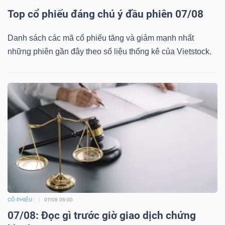
ngữ
Top cổ phiếu đáng chú ý đầu phiên 07/08
(-)
Danh sách các mã cổ phiếu tăng và giảm mạnh nhất
Dịch
những phiên gần đây theo số liệu thống kê của Vietstock.
vụ
(-)
Đào
tạo
Sách
CỔ PHIẾU
07/08 06:00
tài
07/08: Đọc gì trước giờ giao dịch chứng
chính