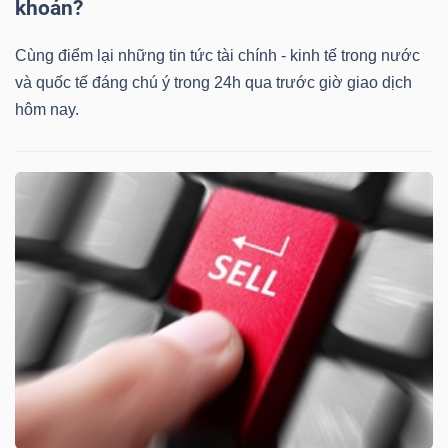
khoán?
Cùng điểm lại những tin tức tài chính - kinh tế trong nước
và quốc tế đáng chú ý trong 24h qua trước giờ giao dịch
hôm nay.
Công
cụ
đầu
tư
Truyền
thông
tài
chính