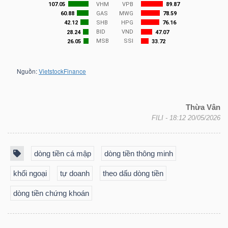
NGÀNH
DOANH
NGHIỆP
Thừa Vân
FILI
- 18:12 20/05/2026
CỔ
dòng tiền cá mập
dòng tiền thông minh
PHIẾU
khối ngoại
tự doanh
theo dấu dòng tiền
dòng tiền chứng khoán
PHÁI
SINH