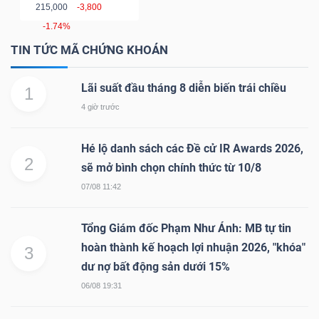
215,000
-3,800
NGUYÊN
-1.74%
VẬT
TIN TỨC MÃ CHỨNG KHOÁN
LIỆU
Lãi suất đầu tháng 8 diễn biến trái chiều
1
4 giờ trước
CÔNG
Hé lộ danh sách các Đề cử IR Awards 2026,
NGHIỆP
2
sẽ mở bình chọn chính thức từ 10/8
07/08 11:42
Tổng Giám đốc Phạm Như Ánh: MB tự tin
TIÊU
hoàn thành kế hoạch lợi nhuận 2026, "khóa"
3
DÙNG
dư nợ bất động sản dưới 15%
KHÔNG
06/08 19:31
THIẾT