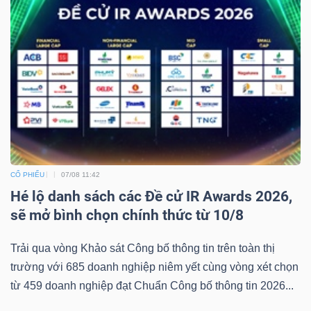
DỊCH
VỤ
TRUYỀN
THÔNG
TIỆN
ÍCH
CỔ PHIẾU
07/08 11:42
Hé lộ danh sách các Đề cử IR Awards 2026,
sẽ mở bình chọn chính thức từ 10/8
Trải qua vòng Khảo sát Công bố thông tin trên toàn thị
BẤT
trường với 685 doanh nghiệp niêm yết cùng vòng xét chọn
ĐỘNG
từ 459 doanh nghiệp đạt Chuẩn Công bố thông tin 2026...
SẢN