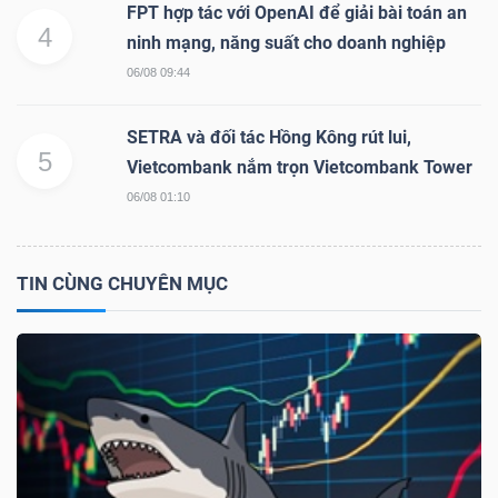
YẾU
FPT hợp tác với OpenAI để giải bài toán an
4
ninh mạng, năng suất cho doanh nghiệp
06/08 09:44
SETRA và đối tác Hồng Kông rút lui,
TIÊU
5
Vietcombank nắm trọn Vietcombank Tower
DÙNG
06/08 01:10
THIẾT
YẾU
TIN CÙNG CHUYÊN MỤC
CHĂM
SÓC
SỨC
KHỎE