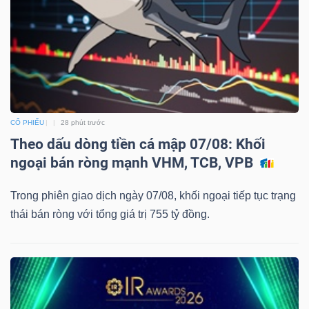
TÀI
CHÍNH
CỔ PHIẾU
28 phút trước
Theo dấu dòng tiền cá mập 07/08: Khối
ngoại bán ròng mạnh VHM, TCB, VPB
CÔNG
NGHỆ
Trong phiên giao dịch ngày 07/08, khối ngoại tiếp tục trạng
THÔNG
thái bán ròng với tổng giá trị 755 tỷ đồng.
TIN