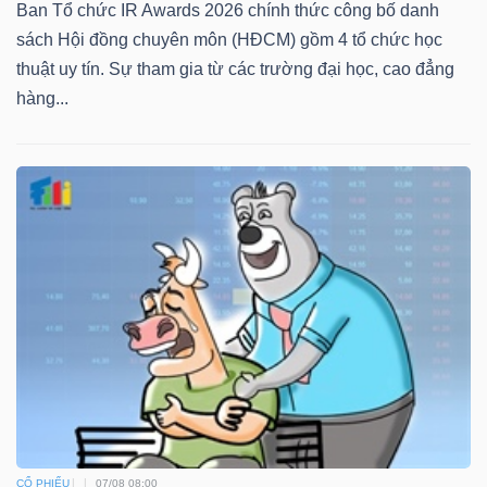
Ban Tổ chức IR Awards 2026 chính thức công bố danh
sách Hội đồng chuyên môn (HĐCM) gồm 4 tổ chức học
Bài
thuật uy tín. Sự tham gia từ các trường đại học, cao đẳng
viết
hàng...
của
tác
giả
(-)
Báo
cáo
phân
tích
(-)
Thuật
CỔ PHIẾU
07/08 08:00