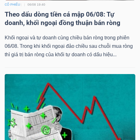
CỔ PHIẾU
06/08 19:40
Theo dấu dòng tiền cá mập 06/08: Tự
doanh, khối ngoại đồng thuận bán ròng
Dữ
liệu
Khối ngoại và tự doanh cùng chiều bán ròng trong phiên
tài
06/08. Trong khi khối ngoại đảo chiều sau chuỗi mua ròng
thì giá trị bán ròng của khối tự doanh có dấu hiệu...
chính