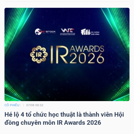
Mã
chứng
khoán
(-)
Tất cả
Cổ phiếu
Chỉ số
Chứng chỉ quỹ
Chứng 
Lãnh
đạo
(-)
Tất cả
Người nội bộ
Người liên quan
Cổ đông lớn
CỔ PHIẾU
07/08 09:32
Tin
Hé lộ 4 tổ chức học thuật là thành viên Hội
tức
đồng chuyên môn IR Awards 2026
(-)