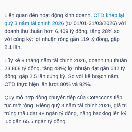
NGUYÊN
VẬT
Liên quan đến hoạt động kinh doanh,
CTD khép lại
LIỆU
quý 3 năm tài chính 2026
(từ 01/01-31/03/2026) với
doanh thu thuần hơn 6,409 tỷ đồng, tăng 28% so
với cùng kỳ; lợi nhuận ròng gần 119 tỷ đồng, gấp
2.1 lần.
CÔNG
Lũy kế 9 tháng năm tài chính 2026, doanh thu thuần
NGHIỆP
23,868 tỷ đồng, tăng 43%; lợi nhuận đạt gần 642 tỷ
đồng, gấp 2.5 lần cùng kỳ. So với kế hoạch năm,
CTD
thực hiện lần lượt 80% và 92%.
Quy mô hợp đồng chuyển tiếp của Coteccons tiếp
TIÊU
tục mở rộng. Riêng quý 3 năm tài chính 2026, giá trị
DÙNG
trúng thầu đạt 48 ngàn tỷ đồng, nâng backlog lên kỷ
KHÔNG
lục gần 65.5 ngàn tỷ đồng.
THIẾT