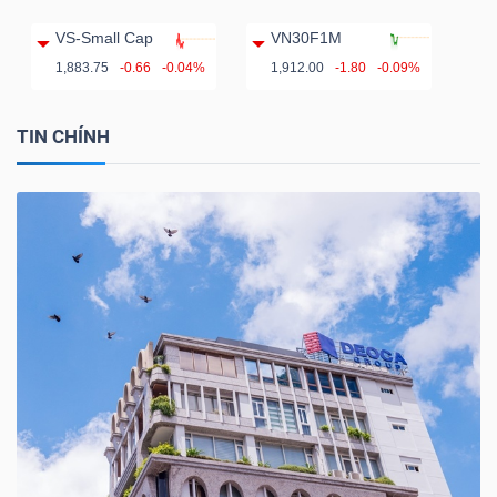
VS-Small Cap
VN30F1M
1,883.75
-0.66
-0.04%
1,912.00
-1.80
-0.09%
TIN CHÍNH