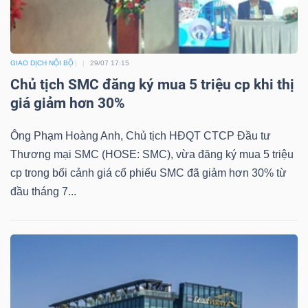
GIAO DỊCH NỘI BỘ
29/07 17:15
Chủ tịch SMC đăng ký mua 5 triệu cp khi thị
giá giảm hơn 30%
Ông Phạm Hoàng Anh, Chủ tịch HĐQT CTCP Đầu tư
Thương mại SMC (HOSE: SMC), vừa đăng ký mua 5 triệu
cp trong bối cảnh giá cổ phiếu SMC đã giảm hơn 30% từ
đầu tháng 7...