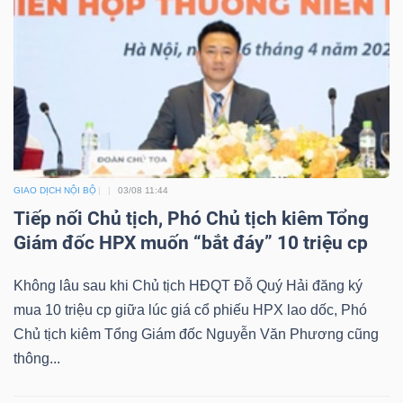
GIAO DỊCH NỘI BỘ
03/08 11:44
Tiếp nối Chủ tịch, Phó Chủ tịch kiêm Tổng
Giám đốc HPX muốn “bắt đáy” 10 triệu cp
Không lâu sau khi Chủ tịch HĐQT Đỗ Quý Hải đăng ký
mua 10 triệu cp giữa lúc giá cổ phiếu HPX lao dốc, Phó
Chủ tịch kiêm Tổng Giám đốc Nguyễn Văn Phương cũng
thông...