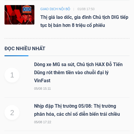
GIAO DỊCH NỘI BỘ
01/08 17:50
Thị giá lao dốc, gia đình Chủ tịch DIG tiếp
tục bị bán hơn 8 triệu cổ phiếu
ĐỌC NHIỀU NHẤT
Dòng xe MG sa sút, Chủ tịch HAX Đỗ Tiến
Dũng rót thêm tiền vào chuỗi đại lý
1
VinFast
05/08 15:11
Nhịp đập Thị trường 05/08: Thị trường
2
phân hóa, các chỉ số diễn biến trái chiều
05/08 17:22