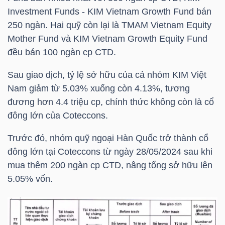
HÀNG
Investment Funds - KIM Vietnam Growth Fund bán
HÓA
250 ngàn. Hai quỹ còn lại là TMAM Vietnam Equity
Mother Fund và KIM Vietnam Growth Equity Fund
đều bán 100 ngàn cp
CTD
.
KINH
Sau giao dịch, tỷ lệ sở hữu của cả nhóm KIM Việt
TẾ
Nam giảm từ 5.03% xuống còn 4.13%, tương
đương hơn 4.4 triệu cp, chính thức không còn là cổ
đông lớn của Coteccons.
THẾ
Trước đó, nhóm quỹ ngoại Hàn Quốc trở thành cổ
GIỚI
đông lớn tại Coteccons từ ngày 28/05/2024 sau khi
mua thêm 200 ngàn cp
CTD
, nâng tổng sở hữu lên
5.05% vốn.
ĐÔNG
DƯƠNG