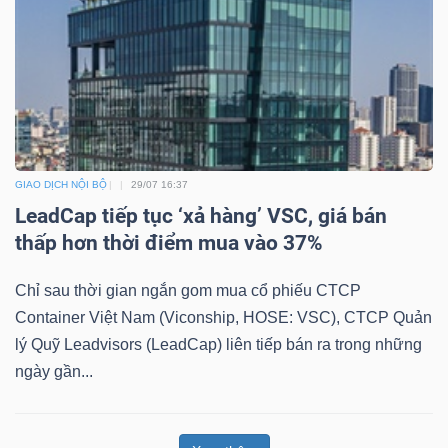
GIAO DỊCH NỘI BỘ
29/07 16:37
LeadCap tiếp tục ‘xả hàng’ VSC, giá bán
thấp hơn thời điểm mua vào 37%
Chỉ sau thời gian ngắn gom mua cổ phiếu CTCP
Container Việt Nam (Viconship, HOSE: VSC), CTCP Quản
lý Quỹ Leadvisors (LeadCap) liên tiếp bán ra trong những
ngày gần...