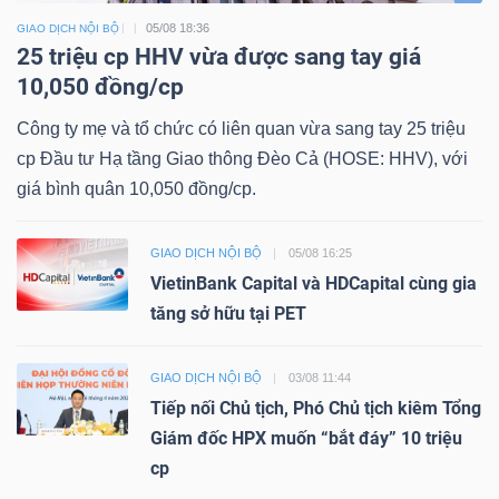
05/08 18:36
GIAO DỊCH NỘI BỘ
25 triệu cp HHV vừa được sang tay giá
10,050 đồng/cp
Công ty mẹ và tổ chức có liên quan vừa sang tay 25 triệu
cp Đầu tư Hạ tầng Giao thông Đèo Cả (HOSE: HHV), với
giá bình quân 10,050 đồng/cp.
GIAO DỊCH NỘI BỘ
05/08 16:25
VietinBank Capital và HDCapital cùng gia
tăng sở hữu tại PET
GIAO DỊCH NỘI BỘ
03/08 11:44
Tiếp nối Chủ tịch, Phó Chủ tịch kiêm Tổng
Giám đốc HPX muốn “bắt đáy” 10 triệu
cp