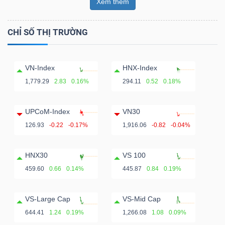
Xem thêm
CHỈ SỐ THỊ TRƯỜNG
VN-Index
HNX-Index
1,779.29
2.83
0.16%
294.11
0.52
0.18%
UPCoM-Index
VN30
126.93
-0.22
-0.17%
1,916.06
-0.82
-0.04%
HNX30
VS 100
459.60
0.66
0.14%
445.87
0.84
0.19%
VS-Large Cap
VS-Mid Cap
644.41
1.24
0.19%
1,266.08
1.08
0.09%