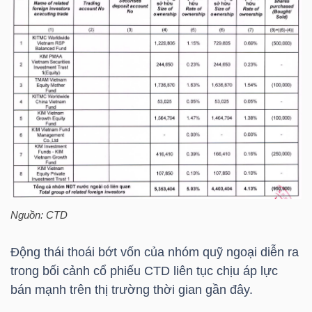
TÀI
CHÍNH
CÁ
NHÂN
PHÂN
TÍCH
VIETSTOCKFINANCE
Nguồn:
CTD
Động thái thoái bớt vốn của nhóm quỹ ngoại diễn ra
trong bối cảnh cổ phiếu
CTD
liên tục chịu áp lực
VĨ
bán mạnh trên thị trường thời gian gần đây.
MÔ