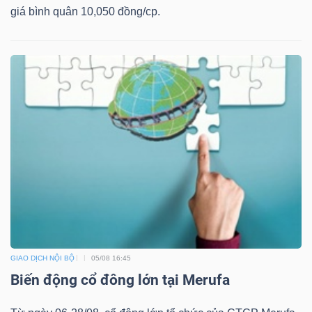
giá bình quân 10,050 đồng/cp.
Bài
viết
của
tác
giả
(-)
Báo
cáo
phân
tích
(-)
GIAO DỊCH NỘI BỘ
05/08 16:45
Biến động cổ đông lớn tại Merufa
Thuật