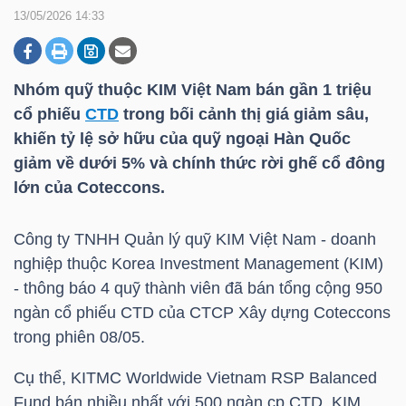
13/05/2026 14:33
DOANH
NGHIỆP
Nhóm quỹ thuộc KIM Việt Nam bán gần 1 triệu
cổ phiếu
CTD
trong bối cảnh thị giá giảm sâu,
khiến tỷ lệ sở hữu của quỹ ngoại Hàn Quốc
giảm về dưới 5% và chính thức rời ghế cổ đông
BẤT
lớn của Coteccons.
ĐỘNG
SẢN
Công ty TNHH Quản lý quỹ KIM Việt Nam - doanh
nghiệp thuộc Korea Investment Management (KIM)
- thông báo 4 quỹ thành viên đã bán tổng cộng 950
TÀI
ngàn cổ phiếu
CTD
của CTCP Xây dựng Coteccons
CHÍNH
trong phiên 08/05.
Cụ thể, KITMC Worldwide Vietnam RSP Balanced
Fund bán nhiều nhất với 500 ngàn cp
CTD
, KIM