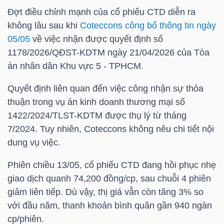
Đợt điều chỉnh mạnh của cổ phiếu
CTD
diễn ra
không lâu sau khi
Coteccons công bố thông tin ngày
05/05
về việc nhận được quyết định số
TRÁI
1178/2026/QĐST-KDTM ngày 21/04/2026 của Tòa
PHIẾU
án nhân dân Khu vực 5 - TPHCM.
Quyết định liên quan đến việc công nhận sự thỏa
CÔNG
thuận trong vụ án kinh doanh thương mại số
1422/2024/TLST-KDTM được thụ lý từ tháng
CỤ
7/2024. Tuy nhiên, Coteccons không nêu chi tiết nội
ĐẦU
dung vụ việc.
TƯ
Phiên chiều 13/05, cổ phiếu
CTD
đang hồi phục nhẹ
giao dịch quanh 74,200 đồng/cp, sau chuỗi 4 phiên
TRUY
giảm liên tiếp. Dù vậy, thị giá vẫn còn tăng 3% so
XUẤT
với đầu năm, thanh khoản bình quân gần 940 ngàn
DỮ
cp/phiên.