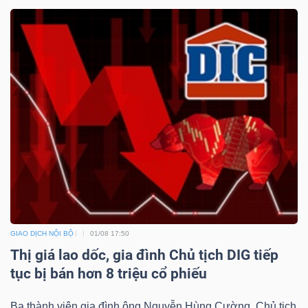
GIAO DỊCH NỘI BỘ
01/08 17:50
Thị giá lao dốc, gia đình Chủ tịch DIG tiếp
tục bị bán hơn 8 triệu cổ phiếu
Ba thành viên gia đình ông Nguyễn Hùng Cường, Chủ tịch