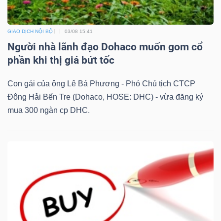
GIAO DỊCH NỘI BỘ
03/08 15:41
Người nhà lãnh đạo Dohaco muốn gom cổ
Dữ
phần khi thị giá bứt tốc
liệu
tài
Con gái của ông Lê Bá Phương - Phó Chủ tịch CTCP
chính
Đông Hải Bến Tre (Dohaco, HOSE: DHC) - vừa đăng ký
mua 300 ngàn cp DHC.