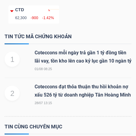
DỊCH
VỤ
CTD
TRUYỀN
62,300
-900
-1.42%
THÔNG
TIN TỨC MÃ CHỨNG KHOÁN
Coteccons mỗi ngày trả gần 1 tỷ đồng tiền
1
lãi vay, tồn kho lên cao kỷ lục gần 10 ngàn tỷ
TIỆN
01/08 08:25
ÍCH
Coteccons đạt thỏa thuận thu hồi khoản nợ
2
xấu 526 tỷ từ doanh nghiệp Tân Hoàng Minh
28/07 13:15
BẤT
ĐỘNG
TIN CÙNG CHUYÊN MỤC
SẢN