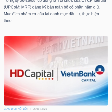
ngữ
Từ ngày 06-28/08, cổ đông lớn tổ chức của CTCP Merufa
(-)
(UPCoM: MRF) đăng ký bán toàn bộ cổ phần nắm giữ.
Mục đích nhằm cơ cấu lại danh mục đầu tư, thực hiện
theo...
Dịch
vụ
(-)
Đào
tạo
Sách
tài
GIAO DỊCH NỘI BỘ
05/08 16:25
chính