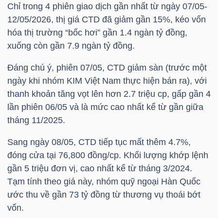
Chỉ trong 4 phiên giao dịch gần nhất từ ngày 07/05-
12/05/2026, thị giá
CTD
đã giảm gần 15%, kéo vốn
hóa thị trường “bốc hơi” gần 1.4 ngàn tỷ đồng,
NGÀNH
xuống còn gần 7.9 ngàn tỷ đồng.
Đáng chú ý, phiên 07/05,
CTD
giảm sàn (trước một
ngày khi nhóm KIM Việt Nam thực hiện bán ra), với
DOANH
thanh khoản tăng vọt lên hơn 2.7 triệu cp, gấp gần 4
NGHIỆP
lần phiên 06/05 và là mức cao nhất kể từ gần giữa
tháng 11/2025.
CỔ
Sang ngày 08/05,
CTD
tiếp tục mất thêm 4.7%,
PHIẾU
đóng cửa tại 76,800 đồng/cp. Khối lượng khớp lệnh
gần 5 triệu đơn vị, cao nhất kể từ tháng 3/2024.
Tạm tính theo giá này, nhóm quỹ ngoại Hàn Quốc
ước thu về gần 73 tỷ đồng từ thương vụ thoái bớt
PHÁI
vốn.
SINH