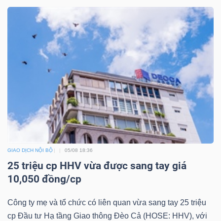
Mã
chứng
khoán
(-)
Tất cả
Cổ phiếu
Chỉ số
Chứng chỉ quỹ
Chứng 
Lãnh
đạo
(-)
GIAO DỊCH NỘI BỘ
05/08 18:36
Tất cả
Người nội bộ
Người liên quan
Cổ đông lớn
25 triệu cp HHV vừa được sang tay giá
10,050 đồng/cp
Tin
tức
Công ty mẹ và tổ chức có liên quan vừa sang tay 25 triệu
(-)
cp Đầu tư Hạ tầng Giao thông Đèo Cả (HOSE: HHV), với