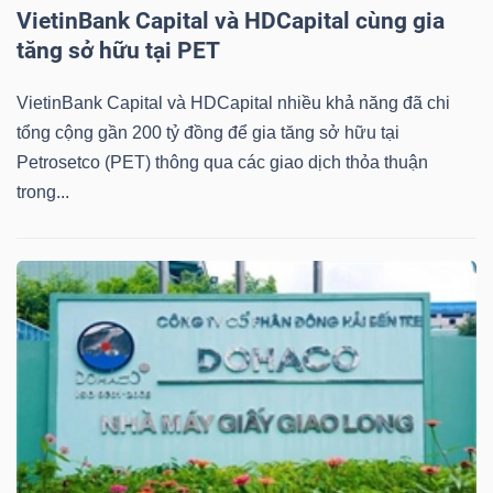
VietinBank Capital và HDCapital cùng gia
tăng sở hữu tại PET
VietinBank Capital và HDCapital nhiều khả năng đã chi
Công
tổng cộng gần 200 tỷ đồng để gia tăng sở hữu tại
cụ
Petrosetco (PET) thông qua các giao dịch thỏa thuận
trong...
đầu
tư
Truyền
thông
tài
chính