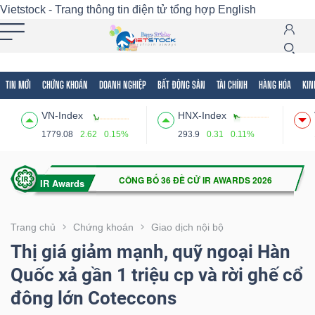
Vietstock - Trang thông tin điện tử tổng hợp
English
TIN MỚI
CHỨNG KHOÁN
DOANH NGHIỆP
BẤT ĐỘNG SẢN
TÀI CHÍNH
HÀNG HÓA
KIN
Tất cả
Tính năng
Ngành
Mã chứng khoán
Lãnh
VN-Index
HNX-Index
Tính
1779.08
2.62
0.15%
293.9
0.31
0.11%
năng
(-)
VIETSTOCK
Trang chủ
Chứng khoán
Giao dịch nội bộ
Thị giá giảm mạnh, quỹ ngoại Hàn
Quốc xả gần 1 triệu cp và rời ghế cổ
CHỨNG
đông lớn Coteccons
KHOÁN