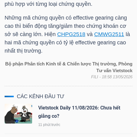
YẾU
phù hợp với từng loại chứng quyền.
Những mã chứng quyền có effective gearing càng
cao thì biến động tăng/giảm theo chứng khoán cơ
sở sẽ càng lớn. Hiện
CHPG2518
và
CMWG2511
là
TIÊU
hai mã chứng quyền có tỷ lệ effective gearing cao
DÙNG
nhất thị trường.
THIẾT
Bộ phận Phân tích Kinh tế & Chiến lược Thị trường, Phòng
YẾU
Tư vấn Vietstock
FILI
- 18:58 13/05/2026
CÁC KÊNH ĐẦU TƯ
CHĂM
Vietstock Daily 11/08/2026: Chưa hết
SÓC
giằng co?
SỨC
11 phút trước
KHỎE