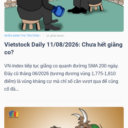
ngữ
(-)
Dịch
vụ
NHẬN ĐỊNH THỊ TRƯỜNG
11 phút trước
(-)
Vietstock Daily 11/08/2026: Chưa hết giằng
co?
VN-Index tiếp tục giằng co quanh đường SMA 200 ngày.
Đào
Đáy cũ tháng 06/2026 (tương đương vùng 1,775-1,810
tạo
điểm) là vùng kháng cự mà chỉ số cần vượt qua để củng
cố đà...
Sách
tài
chính