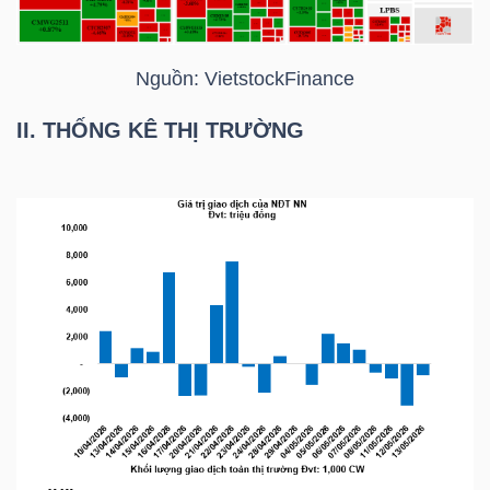
Nguồn:
VietstockFinance
TRÁI
PHIẾU
II. THỐNG KÊ THỊ TRƯỜNG
CÔNG
CỤ
ĐẦU
TƯ
TRUY
XUẤT
DỮ