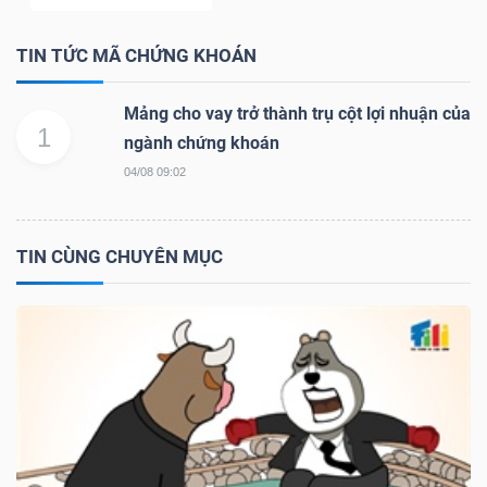
Bài
TIN TỨC MÃ CHỨNG KHOÁN
viết
của
Mảng cho vay trở thành trụ cột lợi nhuận của
tác
1
ngành chứng khoán
giả
04/08 09:02
(-)
TIN CÙNG CHUYÊN MỤC
Báo
cáo
phân
tích
(-)
Thuật