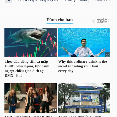
DỊCH
VỤ
TRUYỀN
THÔNG
TIỆN
ÍCH
BẤT
ĐỘNG
SẢN