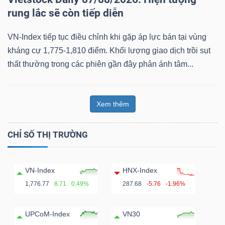
rung lắc sẽ còn tiếp diễn
VN-Index tiếp tục điều chỉnh khi gặp áp lực bán tại vùng
kháng cự 1,775-1,810 điểm. Khối lượng giao dịch trồi sụt
thất thường trong các phiên gần đây phản ánh tâm...
Xem thêm
CHỈ SỐ THỊ TRƯỜNG
VN-Index
HNX-Index
1,776.77
8.71
0.49%
287.68
-5.76
-1.96%
UPCoM-Index
VN30