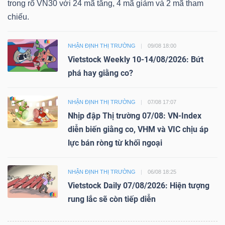
trong rổ VN30 với 24 mã tăng, 4 mã giảm và 2 mã tham
chiếu.
NHẬN ĐỊNH THỊ TRƯỜNG
09/08 18:00
Vietstock Weekly 10-14/08/2026: Bứt
phá hay giằng co?
NHẬN ĐỊNH THỊ TRƯỜNG
07/08 17:07
Nhịp đập Thị trường 07/08: VN-Index
diễn biến giằng co, VHM và VIC chịu áp
lực bán ròng từ khối ngoại
NHẬN ĐỊNH THỊ TRƯỜNG
06/08 18:25
Vietstock Daily 07/08/2026: Hiện tượng
rung lắc sẽ còn tiếp diễn