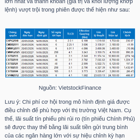
lớn nhất và thanh khoản (giá trị và khối lượng khớp
NGUYÊN
lệnh) vượt trội trong phiên được thể hiện như sau:
VẬT
LIỆU
CÔNG
NGHIỆP
Nguồn:
VietstockFinance
Lưu ý: Chi phí cơ hội trong mô hình định giá được
TIÊU
điều chỉnh để phù hợp với thị trường Việt Nam. Cụ
DÙNG
thể, lãi suất tín phiếu phi rủi ro (tín phiếu Chính Phủ)
KHÔNG
sẽ được thay thế bằng lãi suất tiền gửi trung bình
THIẾT
của các ngân hàng lớn với sự hiệu chỉnh kỳ hạn