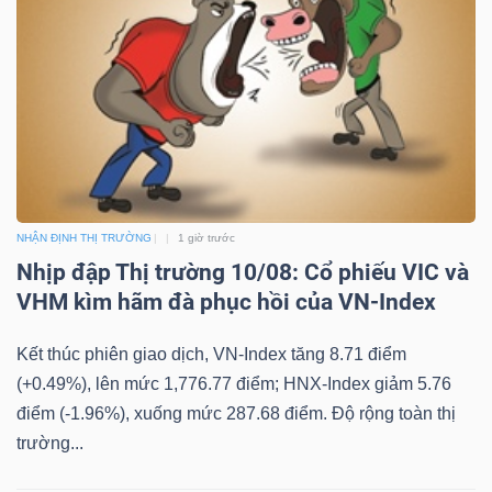
Công
cụ
đầu
tư
NHẬN ĐỊNH THỊ TRƯỜNG
1 giờ trước
Nhịp đập Thị trường 10/08: Cổ phiếu VIC và
VHM kìm hãm đà phục hồi của VN-Index
Kết thúc phiên giao dịch, VN-Index tăng 8.71 điểm
Truyền
(+0.49%), lên mức 1,776.77 điểm; HNX-Index giảm 5.76
thông
điểm (-1.96%), xuống mức 287.68 điểm. Độ rộng toàn thị
tài
trường...
chính