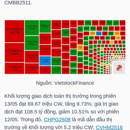
CMBB2511.
TÀI
CHÍNH
CÁ
NHÂN
PHÂN
TÍCH
Nguồn:
VietstockFinance
VIETSTOCKFINANCE
Khối lượng giao dịch toàn thị trường trong phiên
13/05 đạt 69.67 triệu CW, tăng 8.73%; giá trị giao
dịch đạt 108.5 tỷ đồng, giảm 10.51% so với phiên
VĨ
12/05. Trong đó,
CHPG2608
là mã dẫn đầu thị
MÔ
trường về khối lượng với 5.2 triệu CW;
CVHM2516