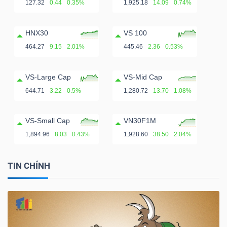
127.32
0.44
0.35%
1,925.18
14.09
0.74%
HNX30
VS 100
464.27
9.15
2.01%
445.46
2.36
0.53%
VS-Large Cap
VS-Mid Cap
644.71
3.22
0.5%
1,280.72
13.70
1.08%
VS-Small Cap
VN30F1M
1,894.96
8.03
0.43%
1,928.60
38.50
2.04%
TIN CHÍNH