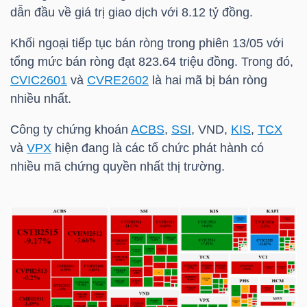
dẫn đầu về giá trị giao dịch với 8.12 tỷ đồng.
Khối ngoại tiếp tục bán ròng trong phiên 13/05 với
NGÀNH
tổng mức bán ròng đạt 823.64 triệu đồng. Trong đó,
CVIC2601
và
CVRE2602
là hai mã bị bán ròng
nhiều nhất.
DOANH
Công ty chứng khoán
ACBS
,
SSI
, VND,
KIS
,
TCX
NGHIỆP
và
VPX
hiện đang là các tổ chức phát hành có
nhiều mã chứng quyền nhất thị trường.
CỔ
PHIẾU
PHÁI
SINH