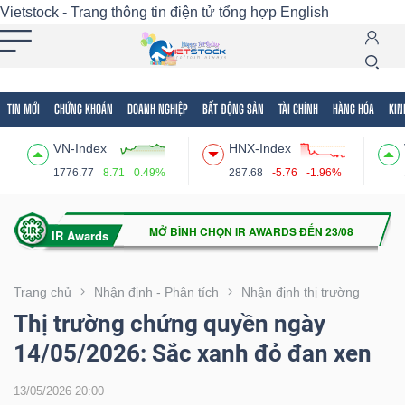
Vietstock - Trang thông tin điện tử tổng hợp
English
TIN MỚI
CHỨNG KHOÁN
DOANH NGHIỆP
BẤT ĐỘNG SẢN
TÀI CHÍNH
HÀNG HÓA
KIN
Tất cả
Tính năng
Ngành
Mã chứng khoán
Lãnh
VN-Index
HNX-Index
Tính
1776.77
8.71
0.49%
287.68
-5.76
-1.96%
năng
(-)
VIETSTOCK
Trang chủ
Nhận định - Phân tích
Nhận định thị trường
Thị trường chứng quyền ngày
14/05/2026: Sắc xanh đỏ đan xen
CHỨNG
KHOÁN
13/05/2026 20:00