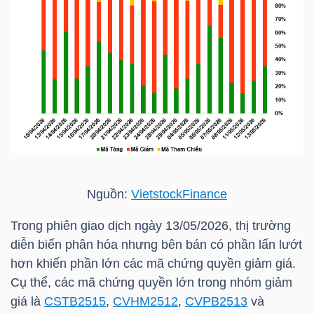
HÀNG
HÓA
KINH
TẾ
THẾ
Nguồn:
VietstockFinance
GIỚI
Trong phiên giao dịch ngày 13/05/2026, thị trường
diễn biến phân hóa nhưng bên bán có phần lấn lướt
ĐÔNG
hơn khiến phần lớn các mã chứng quyền giảm giá.
Cụ thể, các mã chứng quyền lớn trong nhóm giảm
DƯƠNG
giá là
CSTB2515
,
CVHM2512
,
CVPB2513
và