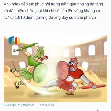
VN-Index tiếp tục phục hồi trong tuần qua nhưng đà tăng
có dấu hiệu chững lại khi chỉ số tiến lên vùng kháng cự
1,775-1,810 điểm (tương đương đáy cũ đã bị phá vỡ...
Dữ
liệu
tài
chính
NHẬN ĐỊNH THỊ TRƯỜNG
07/08 17:07