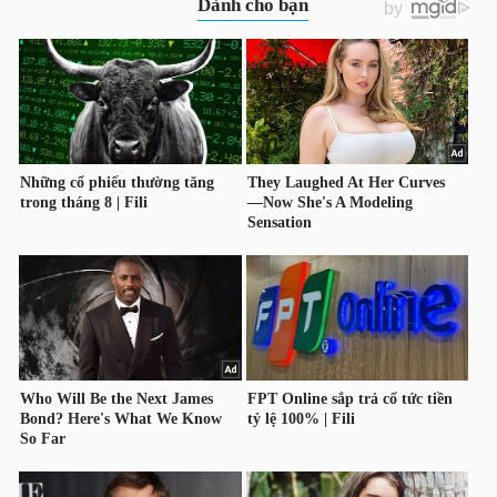
DỊCH
VỤ
TRUYỀN
THÔNG
TIỆN
ÍCH
BẤT
ĐỘNG
SẢN