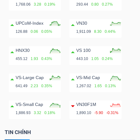
1,768.06
3.28
0.19%
293.44
0.80
0.27%
UPCoM-Index
VN30
126.88
0.06
0.05%
1,911.09
8.30
0.44%
HNX30
VS 100
455.12
1.93
0.43%
443.10
1.05
0.24%
VS-Large Cap
VS-Mid Cap
641.49
2.23
0.35%
1,267.02
1.65
0.13%
VS-Small Cap
VN30F1M
1,886.93
3.32
0.18%
1,890.10
-5.90
-0.31%
TIN CHÍNH