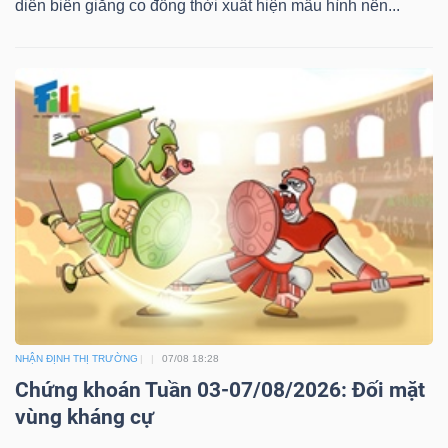
diễn biến giằng co đồng thời xuất hiện mẫu hình nến...
Công
cụ
đầu
tư
Truyền
thông
NHẬN ĐỊNH THỊ TRƯỜNG
07/08 18:28
tài
Chứng khoán Tuần 03-07/08/2026: Đối mặt
vùng kháng cự
chính