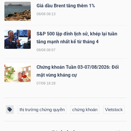
Giá dầu Brent tăng thêm 1%
08/08 08:13
TÀI
S&P 500 lập đỉnh lịch sử, khép lại tuần
CHÍNH
tăng mạnh nhất kể từ tháng 4
08/08 08:07
Chứng khoán Tuần 03-07/08/2026: Đối
CÔNG
mặt vùng kháng cự
NGHỆ
07/08 18:28
THÔNG
TIN
thị trường chứng quyền
chứng khoán
Vietstock