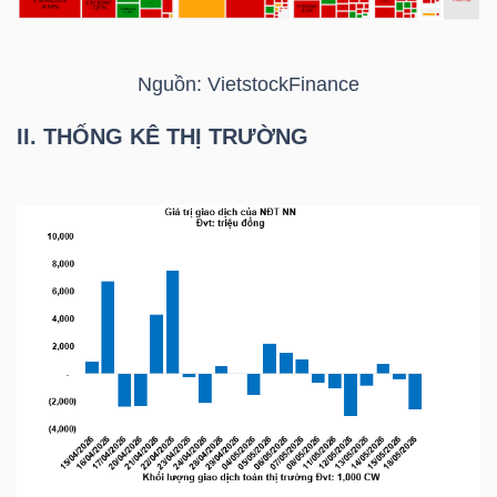
Nguồn:
VietstockFinance
TRÁI
PHIẾU
II. THỐNG KÊ THỊ TRƯỜNG
CÔNG
CỤ
ĐẦU
TƯ
TRUY
XUẤT
DỮ