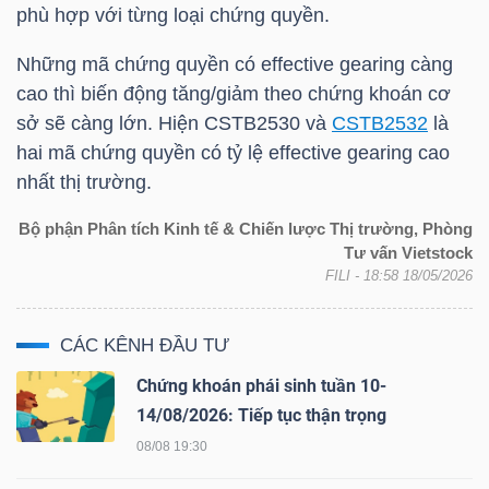
YẾU
phù hợp với từng loại chứng quyền.
Những mã chứng quyền có effective gearing càng
cao thì biến động tăng/giảm theo chứng khoán cơ
sở sẽ càng lớn. Hiện
CSTB2530
và
CSTB2532
là
TIÊU
hai mã chứng quyền có tỷ lệ effective gearing cao
DÙNG
nhất thị trường.
THIẾT
Bộ phận Phân tích Kinh tế & Chiến lược Thị trường, Phòng
YẾU
Tư vấn Vietstock
FILI
- 18:58 18/05/2026
CÁC KÊNH ĐẦU TƯ
CHĂM
Chứng khoán phái sinh tuần 10-
SÓC
14/08/2026: Tiếp tục thận trọng
SỨC
08/08 19:30
KHỎE