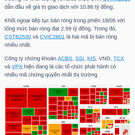
dẫn đầu về giá trị giao dịch với 10.86 tỷ đồng.
Khối ngoại tiếp tục bán ròng trong phiên 18/05 với
NGÀNH
tổng mức bán ròng đạt 2.59 tỷ đồng. Trong đó,
CSTB2530
và
CVIC2601
là hai mã bị bán ròng
nhiều nhất.
DOANH
Công ty chứng khoán
ACBS
,
SSI
,
KIS
, VND,
TCX
NGHIỆP
và
VPX
hiện đang là các tổ chức phát hành có
nhiều mã chứng quyền nhất thị trường.
CỔ
PHIẾU
PHÁI
SINH