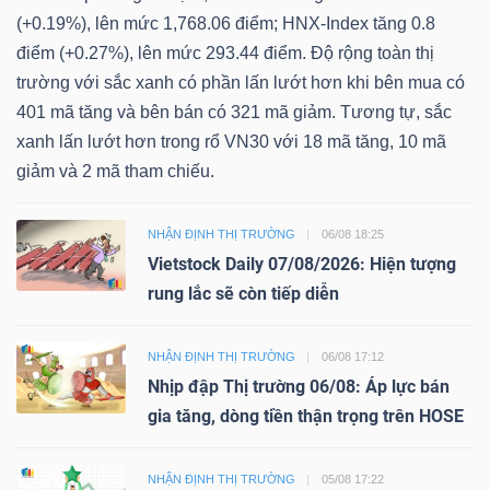
(+0.19%), lên mức 1,768.06 điểm; HNX-Index tăng 0.8
điểm (+0.27%), lên mức 293.44 điểm. Độ rộng toàn thị
trường với sắc xanh có phần lấn lướt hơn khi bên mua có
401 mã tăng và bên bán có 321 mã giảm. Tương tự, sắc
xanh lấn lướt hơn trong rổ VN30 với 18 mã tăng, 10 mã
giảm và 2 mã tham chiếu.
NHẬN ĐỊNH THỊ TRƯỜNG
06/08 18:25
Vietstock Daily 07/08/2026: Hiện tượng
rung lắc sẽ còn tiếp diễn
NHẬN ĐỊNH THỊ TRƯỜNG
06/08 17:12
Nhịp đập Thị trường 06/08: Áp lực bán
gia tăng, dòng tiền thận trọng trên HOSE
NHẬN ĐỊNH THỊ TRƯỜNG
05/08 17:22