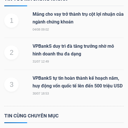
Bài
Mảng cho vay trở thành trụ cột lợi nhuận của
viết
1
ngành chứng khoán
của
04/08 09:02
tác
giả
VPBankS duy trì đà tăng trưởng nhờ mô
(-)
2
hình doanh thu đa dạng
31/07 12:49
Báo
cáo
VPBankS tự tin hoàn thành kế hoạch năm,
3
phân
huy động vốn quốc tế lên đến 500 triệu USD
tích
30/07 18:53
(-)
TIN CÙNG CHUYÊN MỤC
Thuật