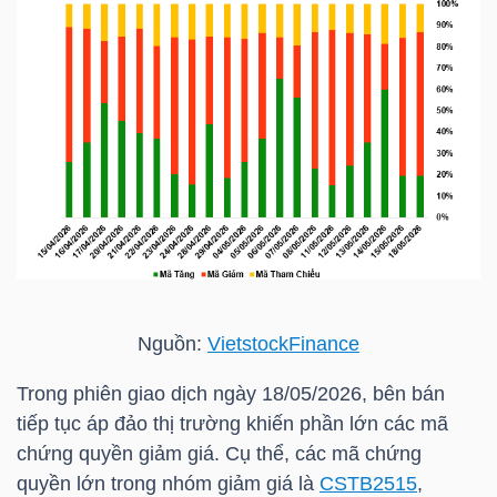
HÀNG
HÓA
KINH
TẾ
THẾ
GIỚI
Nguồn:
VietstockFinance
Trong phiên giao dịch ngày 18/05/2026, bên bán
ĐÔNG
tiếp tục áp đảo thị trường khiến phần lớn các mã
DƯƠNG
chứng quyền giảm giá. Cụ thể, các mã chứng
quyền lớn trong nhóm giảm giá là
CSTB2515
,