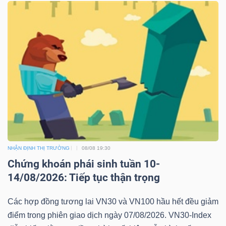
ngữ
(-)
Dịch
vụ
(-)
Đào
tạo
NHẬN ĐỊNH THỊ TRƯỜNG
08/08 19:30
Chứng khoán phái sinh tuần 10-
14/08/2026: Tiếp tục thận trọng
Sách
Các hợp đồng tương lai VN30 và VN100 hầu hết đều giảm
tài
điểm trong phiên giao dịch ngày 07/08/2026. VN30-Index
chính