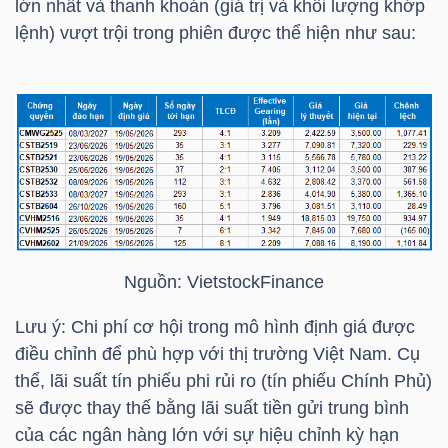
lớn nhất và thanh khoản (giá trị và khối lượng khớp
NGUYÊN
lệnh) vượt trội trong phiên được thể hiện như sau:
VẬT
LIỆU
CÔNG
NGHIỆP
Nguồn:
VietstockFinance
Lưu ý: Chi phí cơ hội trong mô hình định giá được
TIÊU
điều chỉnh để phù hợp với thị trường Việt Nam. Cụ
DÙNG
thể, lãi suất tín phiếu phi rủi ro (tín phiếu Chính Phủ)
KHÔNG
sẽ được thay thế bằng lãi suất tiền gửi trung bình
THIẾT
của các ngân hàng lớn với sự hiệu chỉnh kỳ hạn