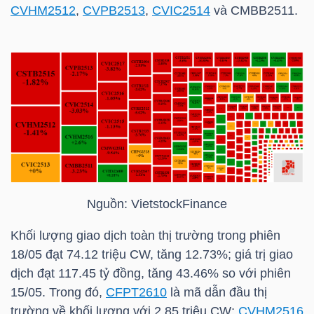
CVHM2512
,
CVPB2513
,
CVIC2514
và CMBB2511.
TÀI
CHÍNH
CÁ
NHÂN
PHÂN
TÍCH
VIETSTOCKFINANCE
Nguồn:
VietstockFinance
Khối lượng giao dịch toàn thị trường trong phiên
18/05 đạt 74.12 triệu CW, tăng 12.73%; giá trị giao
dịch đạt 117.45 tỷ đồng, tăng 43.46% so với phiên
VĨ
15/05. Trong đó,
CFPT2610
là mã dẫn đầu thị
MÔ
trường về khối lượng với 2.85 triệu CW;
CVHM2516