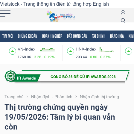
Vietstock - Trang thông tin điện tử tổng hợp
English
TIN MỚI
CHỨNG KHOÁN
DOANH NGHIỆP
BẤT ĐỘNG SẢN
TÀI CHÍNH
HÀNG HÓA
KIN
Tất cả
Tính năng
Ngành
Mã chứng khoán
Lãnh
VN-Index
HNX-Index
Tính
1768.06
3.28
0.19%
293.44
0.80
0.27%
năng
(-)
VIETSTOCK
Trang chủ
Nhận định - Phân tích
Nhận định thị trường
Thị trường chứng quyền ngày
19/05/2026: Tâm lý bi quan vẫn
CHỨNG
còn
KHOÁN