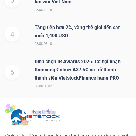
3
lực vào Việt Nam
08/08 10:18
Tăng tiếp hơn 2%, vàng thế giới tiến sát
4
mốc 4,400 USD
08/08 08:10
Bình chọn IR Awards 2026: Cơ hội nhận
Samsung Galaxy A37 5G và trở thành
5
thành viên VietstockFinance hạng PRO
08/08 09:02
Vietstock – Cổng thông tin tài chính và chứng khoán chính