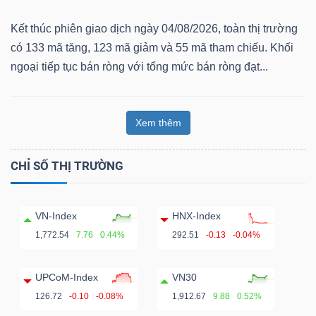
Kết thúc phiên giao dịch ngày 04/08/2026, toàn thị trường
có 133 mã tăng, 123 mã giảm và 55 mã tham chiếu. Khối
ngoại tiếp tục bán ròng với tổng mức bán ròng đạt...
Xem thêm
CHỈ SỐ THỊ TRƯỜNG
VN-Index
HNX-Index
1,772.54
7.76
0.44%
292.51
-0.13
-0.04%
UPCoM-Index
VN30
126.72
-0.10
-0.08%
1,912.67
9.88
0.52%