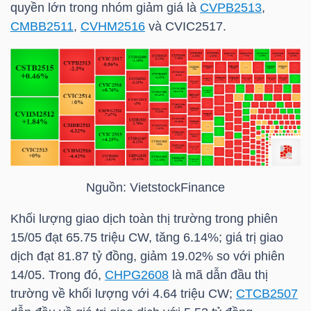
quyền lớn trong nhóm giảm giá là
CVPB2513
,
CMBB2511
,
CVHM2516
và CVIC2517.
TÀI
CHÍNH
CÁ
NHÂN
PHÂN
TÍCH
Nguồn:
VietstockFinance
VIETSTOCKFINANCE
Khối lượng giao dịch toàn thị trường trong phiên
15/05 đạt 65.75 triệu CW, tăng 6.14%; giá trị giao
dịch đạt 81.87 tỷ đồng, giảm 19.02% so với phiên
14/05. Trong đó,
CHPG2608
là mã dẫn đầu thị
VĨ
trường về khối lượng với 4.64 triệu CW;
CTCB2507
MÔ