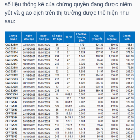
số liệu thống kê của chứng quyền đang được niêm
NGUYÊN
yết và giao dịch trên thị trường được thể hiện như
VẬT
sau:
LIỆU
CÔNG
NGHIỆP
TIÊU
DÙNG
KHÔNG
THIẾT