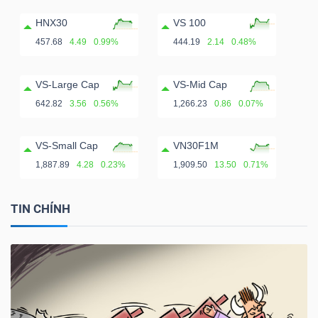
HNX30
VS 100
457.68
4.49
0.99%
444.19
2.14
0.48%
VS-Large Cap
VS-Mid Cap
642.82
3.56
0.56%
1,266.23
0.86
0.07%
VS-Small Cap
VN30F1M
1,887.89
4.28
0.23%
1,909.50
13.50
0.71%
TIN CHÍNH