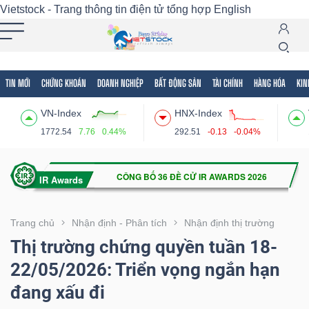
Vietstock - Trang thông tin điện tử tổng hợp
English
TIN MỚI
CHỨNG KHOÁN
DOANH NGHIỆP
BẤT ĐỘNG SẢN
TÀI CHÍNH
HÀNG HÓA
KIN
Tất cả
Tính năng
Ngành
Mã chứng khoán
Lãnh
VN-Index
HNX-Index
Tính
1772.54
7.76
0.44%
292.51
-0.13
-0.04%
năng
(-)
VIETSTOCK
Trang chủ
Nhận định - Phân tích
Nhận định thị trường
Thị trường chứng quyền tuần 18-
22/05/2026: Triển vọng ngắn hạn
CHỨNG
đang xấu đi
KHOÁN