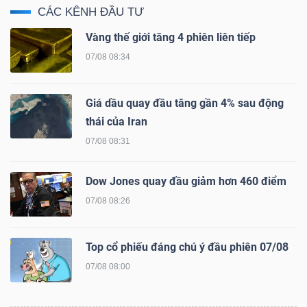
CÁC KÊNH ĐẦU TƯ
Vàng thế giới tăng 4 phiên liên tiếp
07/08 08:34
Dữ
liệu
tài
Giá dầu quay đầu tăng gần 4% sau động
chính
thái của Iran
07/08 08:31
Dow Jones quay đầu giảm hơn 460 điểm
07/08 08:26
Top cổ phiếu đáng chú ý đầu phiên 07/08
07/08 08:00