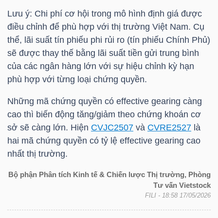
Lưu ý: Chi phí cơ hội trong mô hình định giá được
điều chỉnh để phù hợp với thị trường Việt Nam. Cụ
thể, lãi suất tín phiếu phi rủi ro (tín phiếu Chính Phủ)
sẽ được thay thế bằng lãi suất tiền gửi trung bình
Công
của các ngân hàng lớn với sự hiệu chỉnh kỳ hạn
cụ
phù hợp với từng loại chứng quyền.
đầu
tư
Những mã chứng quyền có effective gearing càng
cao thì biến động tăng/giảm theo chứng khoán cơ
sở sẽ càng lớn. Hiện
CVJC2507
và
CVRE2527
là
hai mã chứng quyền có tỷ lệ effective gearing cao
nhất thị trường.
Truyền
thông
Bộ phận Phân tích Kinh tế & Chiến lược Thị trường, Phòng
Tư vấn Vietstock
tài
FILI
- 18:58 17/05/2026
chính