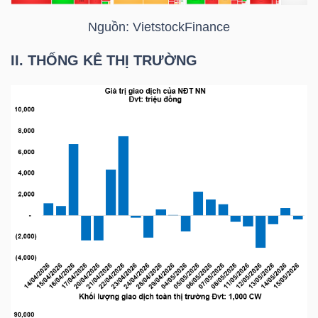
Nguồn:
VietstockFinance
TRÁI
II. THỐNG KÊ THỊ TRƯỜNG
PHIẾU
CÔNG
CỤ
ĐẦU
TƯ
TRUY
XUẤT
DỮ