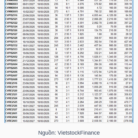
ngữ
(-)
Dịch
vụ
(-)
Đào
tạo
Sách
tài
Nguồn:
VietstockFinance
chính