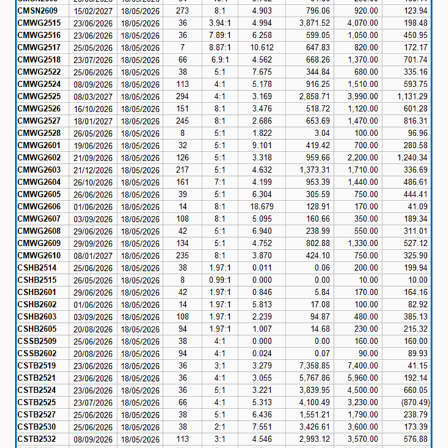
DỊCH
VỤ
TRUYỀN
THÔNG
TIỆN
ÍCH
BẤT
ĐỘNG
SẢN