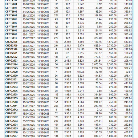
YẾU
TIÊU
DÙNG
THIẾT
YẾU
CHĂM
SÓC
SỨC
KHỎE