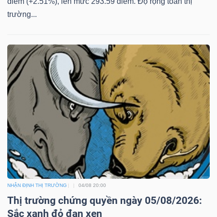
điểm (+2.51%), lên mức 293.59 điểm. Độ rộng toàn thị
trường...
NHẬN ĐỊNH THỊ TRƯỜNG
04/08 20:00
Thị trường chứng quyền ngày 05/08/2026:
Sắc xanh đỏ đan xen