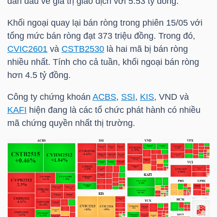
dẫn đầu về giá trị giao dịch với 5.53 tỷ đồng.
Khối ngoại quay lại bán ròng trong phiên 15/05 với
NGÀNH
tổng mức bán ròng đạt 373 triệu đồng. Trong đó,
CVIC2601
và
CSTB2530
là hai mã bị bán ròng
nhiều nhất. Tính cho cả tuần, khối ngoại bán ròng
hơn 4.5 tỷ đồng.
DOANH
NGHIỆP
Công ty chứng khoán
ACBS
,
SSI
,
KIS
, VND và
KAFI
hiện đang là các tổ chức phát hành có nhiều
mã chứng quyền nhất thị trường.
CỔ
PHIẾU
PHÁI
SINH