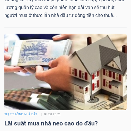
lượng quản lý cao và còn niên hạn dài vẫn sẽ thu hút
người mua ở thực lẫn nhà đầu tư dòng tiền cho thuê...
Công
cụ
đầu
tư
Truyền
thông
tài
THỊ TRƯỜNG NHÀ ĐẤT
04/08 20:21
chính
Lãi suất mua nhà neo cao do đâu?