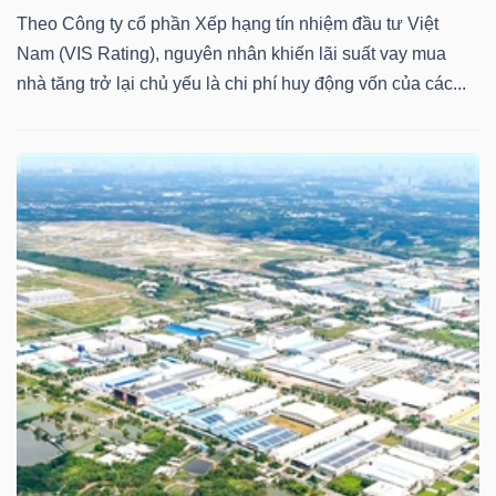
Theo Công ty cổ phần Xếp hạng tín nhiệm đầu tư Việt
Nam (VIS Rating), nguyên nhân khiến lãi suất vay mua
nhà tăng trở lại chủ yếu là chi phí huy động vốn của các...
Dữ
liệu
tài
chính