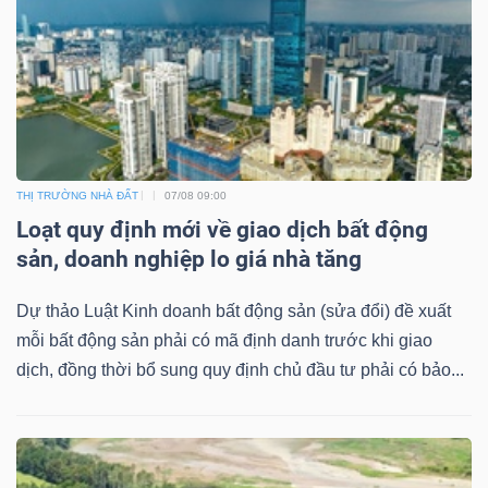
Mã
chứng
khoán
(-)
Tất cả
Cổ phiếu
Chỉ số
Chứng chỉ quỹ
Chứng 
THỊ TRƯỜNG NHÀ ĐẤT
07/08 09:00
Loạt quy định mới về giao dịch bất động
Lãnh
sản, doanh nghiệp lo giá nhà tăng
đạo
(-)
Dự thảo Luật Kinh doanh bất động sản (sửa đổi) đề xuất
Tất cả
Người nội bộ
Người liên quan
Cổ đông lớn
mỗi bất động sản phải có mã định danh trước khi giao
dịch, đồng thời bổ sung quy định chủ đầu tư phải có bảo...
Tin
tức
(-)