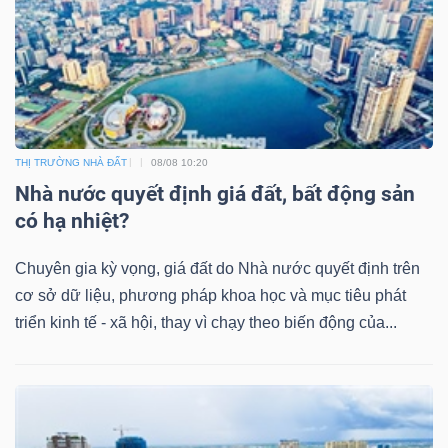
YẾU
TIÊU
DÙNG
THỊ TRƯỜNG NHÀ ĐẤT
08/08 10:20
THIẾT
Nhà nước quyết định giá đất, bất động sản
YẾU
có hạ nhiệt?
Chuyên gia kỳ vọng, giá đất do Nhà nước quyết định trên
cơ sở dữ liệu, phương pháp khoa học và mục tiêu phát
triển kinh tế - xã hội, thay vì chạy theo biến động của...
CHĂM
SÓC
SỨC
KHỎE