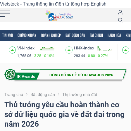
Vietstock - Trang thông tin điện tử tổng hợp
English
TIN MỚI
CHỨNG KHOÁN
DOANH NGHIỆP
BẤT ĐỘNG SẢN
TÀI CHÍNH
HÀNG HÓA
KIN
Tất cả
Tính năng
Ngành
Mã chứng khoán
Lãnh
VN-Index
HNX-Index
Tính
1,768.06
3.28
0.19%
293.44
0.80
0.27%
năng
(-)
VIETSTOCK
Trang chủ
Bất động sản
Thị trường nhà đất
Thủ tướng yêu cầu hoàn thành cơ
sở dữ liệu quốc gia về đất đai trong
CHỨNG
năm 2026
KHOÁN