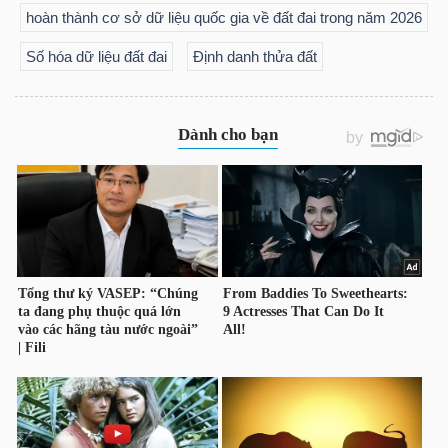
LIỆU
hoàn thành cơ sở dữ liệu quốc gia về đất đai trong năm 2026
Số hóa dữ liệu đất đai
Định danh thửa đất
Ngành
(-)
VS-
SECTOR
NĂNG
LƯỢNG