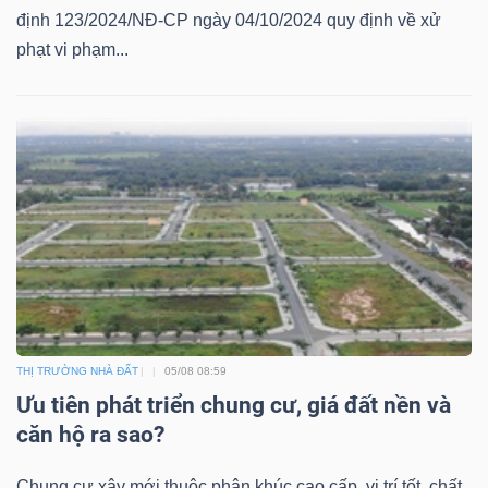
ngữ
định 123/2024/NĐ-CP ngày 04/10/2024 quy định về xử
(-)
phạt vi phạm...
Dịch
vụ
(-)
Đào
tạo
THỊ TRƯỜNG NHÀ ĐẤT
05/08 08:59
Ưu tiên phát triển chung cư, giá đất nền và
Sách
căn hộ ra sao?
tài
chính
Chung cư xây mới thuộc phân khúc cao cấp, vị trí tốt, chất