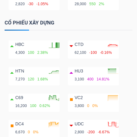
2,820
-30
-1.05%
28,000
550
2%
CỔ PHIẾU XÂY DỰNG
HBC
CTD
4,300
100
2.38%
62,100
-100
-0.16%
HTN
HU3
7,270
120
1.68%
3,100
400
14.81%
C69
VC2
16,200
100
0.62%
3,800
0
0%
DC4
UDC
6,670
0
0%
2,800
-200
-6.67%