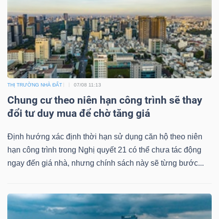
DỊCH
VỤ
TRUYỀN
THÔNG
THỊ TRƯỜNG NHÀ ĐẤT
07/08 11:13
Chung cư theo niên hạn công trình sẽ thay
TIỆN
đổi tư duy mua để chờ tăng giá
ÍCH
Định hướng xác định thời hạn sử dụng căn hộ theo niên
hạn công trình trong Nghị quyết 21 có thể chưa tác động
ngay đến giá nhà, nhưng chính sách này sẽ từng bước...
BẤT
ĐỘNG
SẢN