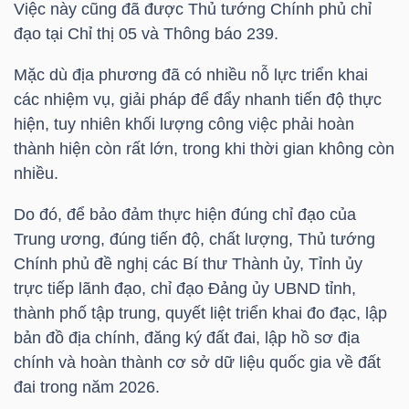
Việc này cũng đã được Thủ tướng Chính phủ chỉ
đạo tại Chỉ thị 05 và Thông báo 239.
TÀI
CHÍNH
Mặc dù địa phương đã có nhiều nỗ lực triển khai
CÁ
các nhiệm vụ, giải pháp để đẩy nhanh tiến độ thực
NHÂN
hiện, tuy nhiên khối lượng công việc phải hoàn
thành hiện còn rất lớn, trong khi thời gian không còn
nhiều.
PHÂN
Do đó, để bảo đảm thực hiện đúng chỉ đạo của
TÍCH
Trung ương, đúng tiến độ, chất lượng, Thủ tướng
VIETSTOCKFINANCE
Chính phủ đề nghị các Bí thư Thành ủy, Tỉnh ủy
trực tiếp lãnh đạo, chỉ đạo Đảng ủy UBND tỉnh,
thành phố tập trung, quyết liệt triển khai đo đạc, lập
bản đồ địa chính, đăng ký đất đai, lập hồ sơ địa
chính và hoàn thành cơ sở dữ liệu quốc gia về đất
VĨ
đai trong năm 2026.
MÔ