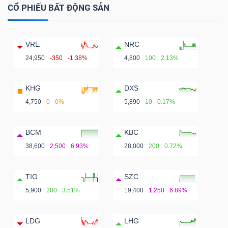
CỔ PHIẾU BẤT ĐỘNG SẢN
VRE
NRC
24,950
-350
-1.38%
4,800
100
2.13%
KHG
DXS
4,750
0
0%
5,890
10
0.17%
BCM
KBC
38,600
2,500
6.93%
28,000
200
0.72%
TIG
SZC
5,900
200
3.51%
19,400
1,250
6.89%
LDG
LHG