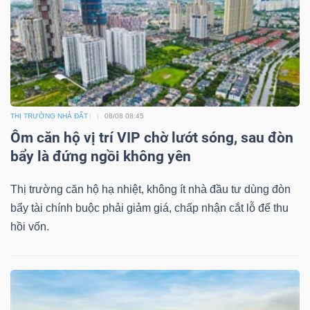
TÀI
CHÍNH
THỊ TRƯỜNG NHÀ ĐẤT
08/08 08:45
Ôm căn hộ vị trí VIP chờ lướt sóng, sau đòn
bẩy là đứng ngồi không yên
CÔNG
Thị trường căn hộ hạ nhiệt, không ít nhà đầu tư dùng đòn
NGHỆ
bẩy tài chính buộc phải giảm giá, chấp nhận cắt lỗ để thu
THÔNG
hồi vốn.
TIN