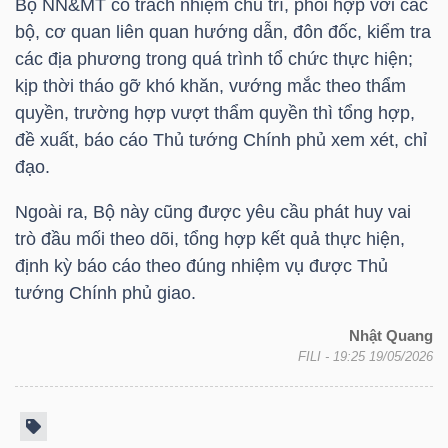
Bộ NN&MT có trách nhiệm chủ trì, phối hợp với các
bộ, cơ quan liên quan hướng dẫn, đôn đốc, kiểm tra
các địa phương trong quá trình tổ chức thực hiện;
TRÁI
kịp thời tháo gỡ khó khăn, vướng mắc theo thẩm
PHIẾU
quyền, trường hợp vượt thẩm quyền thì tổng hợp,
đề xuất, báo cáo Thủ tướng Chính phủ xem xét, chỉ
đạo.
CÔNG
Ngoài ra, Bộ này cũng được yêu cầu phát huy vai
CỤ
trò đầu mối theo dõi, tổng hợp kết quả thực hiện,
ĐẦU
định kỳ báo cáo theo đúng nhiệm vụ được Thủ
TƯ
tướng Chính phủ giao.
Nhật Quang
FILI
- 19:25 19/05/2026
TRUY
XUẤT
DỮ