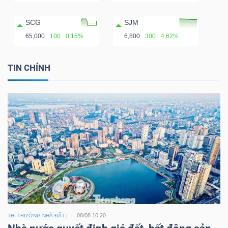
SCG
SJM
65,000
100
0.15%
6,800
300
4.62%
TIN CHÍNH
08/08 10:20
THỊ TRƯỜNG NHÀ ĐẤT