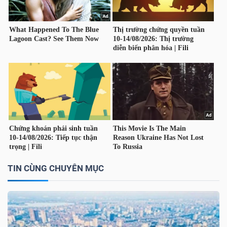
NGUYÊN
VẬT
LIỆU
CÔNG
NGHIỆP
TIN CÙNG CHUYÊN MỤC
TIÊU
DÙNG
KHÔNG
THIẾT