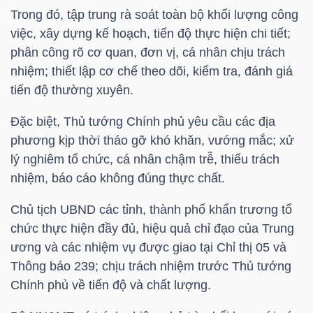
Trong đó, tập trung rà soát toàn bộ khối lượng công
việc, xây dựng kế hoạch, tiến độ thực hiện chi tiết;
NGÀNH
phân công rõ cơ quan, đơn vị, cá nhân chịu trách
nhiệm; thiết lập cơ chế theo dõi, kiểm tra, đánh giá
tiến độ thường xuyên.
DOANH
Đặc biệt, Thủ tướng Chính phủ yêu cầu các địa
NGHIỆP
phương kịp thời tháo gỡ khó khăn, vướng mắc; xử
lý nghiêm tổ chức, cá nhân chậm trễ, thiếu trách
nhiệm, báo cáo không đúng thực chất.
CỔ
Chủ tịch UBND các tỉnh, thành phố khẩn trương tổ
PHIẾU
chức thực hiện đầy đủ, hiệu quả chỉ đạo của Trung
ương và các nhiệm vụ được giao tại Chỉ thị 05 và
Thông báo 239; chịu trách nhiệm trước Thủ tướng
Chính phủ về tiến độ và chất lượng.
PHÁI
SINH