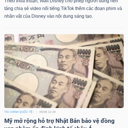
Theo thỏa thuận, Walt Disney cho phép người dùng nền
Mã
tảng chia sẻ video nổi tiếng TikTok thêm các đoạn phim và
chứng
nhân vật của Disney vào nội dung sáng tạo.
khoán
(-)
Tất cả
Cổ phiếu
Chỉ số
Chứng chỉ quỹ
Chứng 
Lãnh
đạo
(-)
Tất cả
Người nội bộ
Người liên quan
Cổ đông lớn
Tin
tức
TÀI CHÍNH QUỐC TẾ
05/08 12:28
(-)
Mỹ mở rộng hỗ trợ Nhật Bản bảo vệ đồng