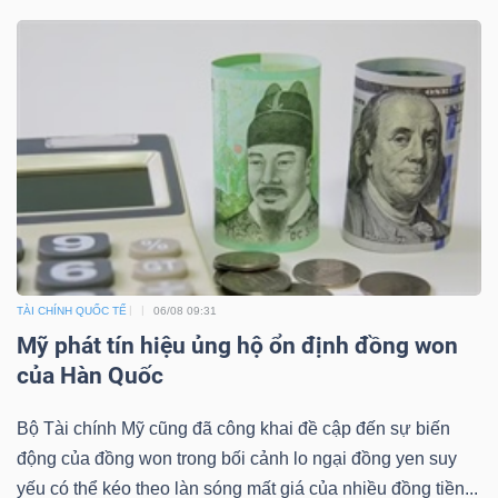
TÀI
CHÍNH
CÔNG
NGHỆ
TÀI CHÍNH QUỐC TẾ
06/08 09:31
THÔNG
Mỹ phát tín hiệu ủng hộ ổn định đồng won
TIN
của Hàn Quốc
Bộ Tài chính Mỹ cũng đã công khai đề cập đến sự biến
động của đồng won trong bối cảnh lo ngại đồng yen suy
yếu có thể kéo theo làn sóng mất giá của nhiều đồng tiền...