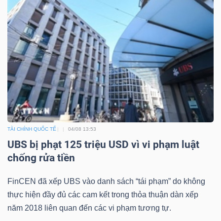
Dữ
liệu
tài
chính
TÀI CHÍNH QUỐC TẾ
04/08 13:53
UBS bị phạt 125 triệu USD vì vi phạm luật
chống rửa tiền
FinCEN đã xếp UBS vào danh sách “tái phạm” do không
thực hiện đầy đủ các cam kết trong thỏa thuận dàn xếp
năm 2018 liên quan đến các vi phạm tương tự.