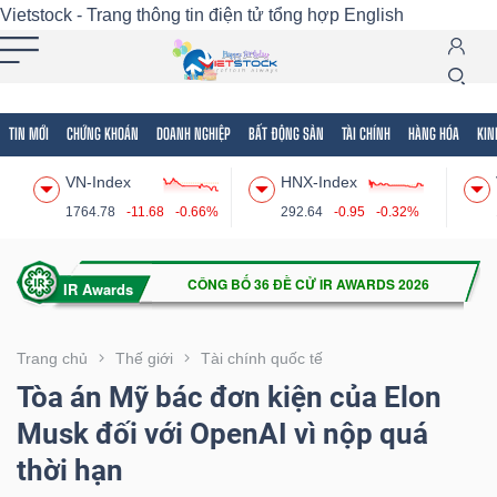
Vietstock - Trang thông tin điện tử tổng hợp
English
TIN MỚI
CHỨNG KHOÁN
DOANH NGHIỆP
BẤT ĐỘNG SẢN
TÀI CHÍNH
HÀNG HÓA
KIN
Tất cả
Tính năng
Ngành
Mã chứng khoán
Lãnh
VN-Index
HNX-Index
Tính
1764.78
-11.68
-0.66%
292.64
-0.95
-0.32%
năng
(-)
VIETSTOCK
Trang chủ
Thế giới
Tài chính quốc tế
Tòa án Mỹ bác đơn kiện của Elon
Musk đối với OpenAI vì nộp quá
CHỨNG
thời hạn
KHOÁN