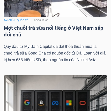
ngữ
(-)
TÀI CHÍNH QUỐC TẾ
05/08 12:05
Dịch
Một chuỗi trà sữa nổi tiếng ở Việt Nam sắp
vụ
đổi chủ
(-)
Quỹ đầu tư Mỹ Bain Capital đã đạt thỏa thuận mua lại
chuỗi trà sữa Gong Cha có nguồn gốc từ Đài Loan với giá
Đào
trị hơn 635 triệu USD, theo nguồn tin của Nikkei Asia.
tạo
Sách
tài
chính