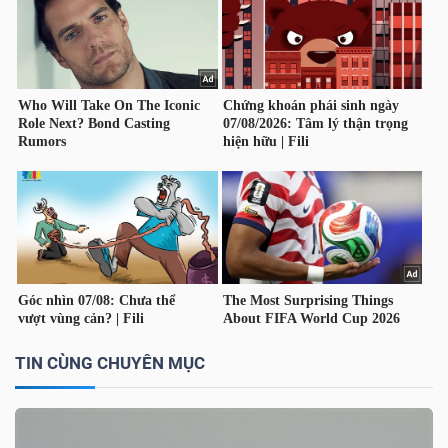
NGUYÊN
VẬT
LIỆU
CÔNG
NGHIỆP
TIÊU
TIN CÙNG CHUYÊN MỤC
DÙNG
KHÔNG
THIẾT