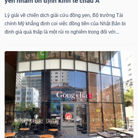
yen nhằm ổn định kinh tế châu Á
Bài
Lý giải về chiến dịch giải cứu đồng yen, Bộ trưởng Tài
viết
chính Mỹ khẳng định coi việc đồng tiền của Nhật Bản bị
của
định giá quá thấp là một rủi ro nghiêm trọng đối với...
tác
giả
(-)
Báo
cáo
phân
tích
(-)
Thuật