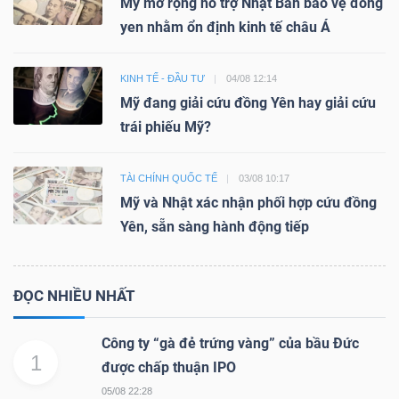
Mỹ mở rộng hỗ trợ Nhật Bản bảo vệ đồng
yen nhằm ổn định kinh tế châu Á
KINH TẾ - ĐẦU TƯ
04/08 12:14
Mỹ đang giải cứu đồng Yên hay giải cứu
trái phiếu Mỹ?
TÀI CHÍNH QUỐC TẾ
03/08 10:17
Mỹ và Nhật xác nhận phối hợp cứu đồng
Yên, sẵn sàng hành động tiếp
ĐỌC NHIỀU NHẤT
Công ty “gà đẻ trứng vàng” của bầu Đức
1
được chấp thuận IPO
05/08 22:28