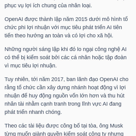
phục vụ lợi ích chung của nhân loại.
OpenAI được thành lập năm 2015 dưới mô hình tổ
NGÀNH
chức phi lợi nhuận với mục tiêu phát triển AI tiên
tiến theo hướng an toàn và có lợi cho xã hội.
Những người sáng lập khi đó lo ngại công nghệ AI
DOANH
có thể bị kiểm soát bởi các cá nhân hoặc tập đoàn
NGHIỆP
vì mục tiêu lợi nhuận.
Tuy nhiên, tới năm 2017, ban lãnh đạo OpenAI cho
rằng tổ chức cần xây dựng nhánh hoạt động vì lợi
CỔ
nhuận để huy động nguồn vốn lớn hơn và thu hút
PHIẾU
nhân tài nhằm cạnh tranh trong lĩnh vực AI đang
phát triển nhanh chóng.
PHÁI
Theo các tài liệu được công bố tại tòa, ông Musk
SINH
từng muốn giành quyền kiểm soát công ty nhưng