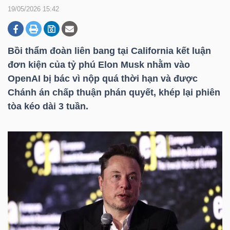
19/05/2026 15:42
DOANH
NGHIỆP
Bồi thẩm đoàn liên bang tại California kết luận
đơn kiện của tỷ phú Elon Musk nhằm vào
OpenAI bị bác vì nộp quá thời hạn và được
Chánh án chấp thuận phán quyết, khép lại phiên
BẤT
tòa kéo dài 3 tuần.
ĐỘNG
SẢN
TÀI
CHÍNH