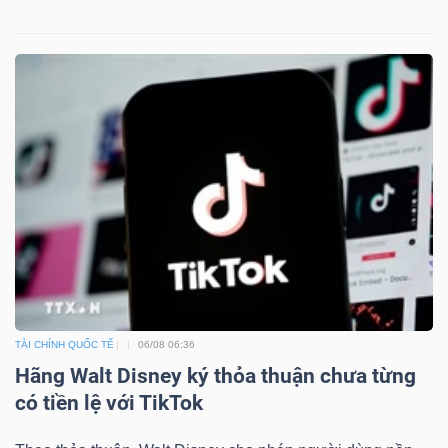
DỊCH
VỤ
TRUYỀN
THÔNG
TIỆN
ÍCH
TÀI CHÍNH QUỐC TẾ
06/08 06:36
BẤT
Hãng Walt Disney ký thỏa thuận chưa từng
ĐỘNG
có tiền lệ với TikTok
SẢN