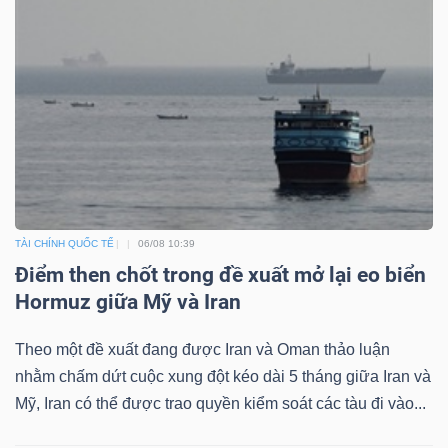
YẾU
TIÊU
DÙNG
THIẾT
YẾU
TÀI CHÍNH QUỐC TẾ
06/08 10:39
Điểm then chốt trong đề xuất mở lại eo biển
Hormuz giữa Mỹ và Iran
CHĂM
Theo một đề xuất đang được Iran và Oman thảo luận
SÓC
nhằm chấm dứt cuộc xung đột kéo dài 5 tháng giữa Iran và
SỨC
Mỹ, Iran có thể được trao quyền kiểm soát các tàu đi vào...
KHỎE