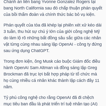
Chánh án liên bang Yvonne Gonzalez Rogers tại
bang North California sau đó chấp thuận phán quyết
TÀI
của bồi thẩm đoàn và chính thức bác bỏ vụ kiện.
CHÍNH
CÁ
Phán quyết của tòa đã khép lại phiên xét xử kéo dài
3 tuần, thu hút sự chú ý lớn của giới công nghệ Mỹ
NHÂN
do làm lộ rõ những bất đồng sâu sắc giữa các nhân
vật từng cùng nhau sáng lập OpenAI - công ty đứng
sau ứng dụng ChatGPT.
PHÂN
TÍCH
Trong đơn kiện, ông Musk cáo buộc Giám đốc điều
hành OpenAI Sam Altman và đồng sáng lập Greg
VIETSTOCKFINANCE
Brockman đã trục lợi bất hợp pháp từ tổ chức mà
họ cùng nhiều cá nhân khác thành lập cách đây 11
năm.
VĨ
Tỷ phú công nghệ cho rằng OpenAI đã đi chệch
MÔ
mục tiêu ban đầu là phát triển trí tuệ nhân tạo (AI)