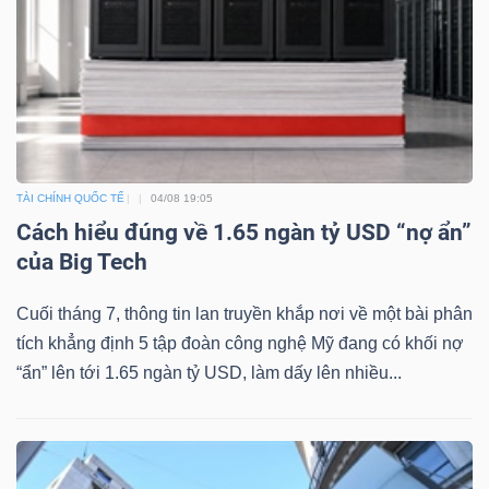
Công
cụ
đầu
TÀI CHÍNH QUỐC TẾ
04/08 19:05
tư
Cách hiểu đúng về 1.65 ngàn tỷ USD “nợ ẩn”
của Big Tech
Cuối tháng 7, thông tin lan truyền khắp nơi về một bài phân
tích khẳng định 5 tập đoàn công nghệ Mỹ đang có khối nợ
Truyền
“ẩn” lên tới 1.65 ngàn tỷ USD, làm dấy lên nhiều...
thông
tài
chính