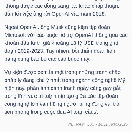
không được các đồng sáng lập khác chấp thuận,
dẫn tới việc ông rời OpenAI vào năm 2018.
TRÁI
Ngoài OpenAI, ông Musk cũng kiện tập đoàn
PHIẾU
Microsoft với cáo buộc hỗ trợ OpenAI thông qua các
khoản đầu tư trị giá khoảng 13 tỷ USD trong giai
đoạn 2019-2023. Tuy nhiên, bồi thẩm đoàn liên
bang cũng bác bỏ các cáo buộc này.
CÔNG
CỤ
Vụ kiện được xem là một trong những tranh chấp
ĐẦU
pháp lý đáng chú ý nhất trong ngành công nghệ Mỹ
TƯ
hiện nay, phản ánh cạnh tranh ngày càng gay gắt
trong lĩnh vực trí tuệ nhân tạo giữa các tập đoàn
công nghệ lớn và những người từng đóng vai trò
tiên phong trong cuộc đua AI toàn cầu./.
TRUY
XUẤT
VIETNAMPLUS
- 14:31 19/05/2026
DỮ