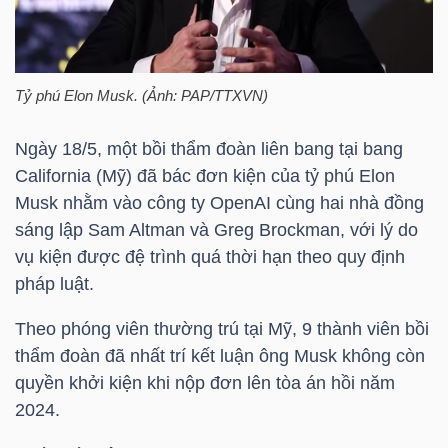
HÀNG
HÓA
Tỷ phú Elon Musk. (Ảnh: PAP/TTXVN)
KINH
Ngày 18/5, một bồi thẩm đoàn liên bang tại bang
TẾ
California (Mỹ) đã bác đơn kiện của tỷ phú Elon
Musk nhằm vào công ty OpenAI cùng hai nhà đồng
sáng lập Sam Altman và Greg Brockman, với lý do
THẾ
vụ kiện được đệ trình quá thời hạn theo quy định
GIỚI
pháp luật.
Theo phóng viên thường trú tại Mỹ, 9 thành viên bồi
thẩm đoàn đã nhất trí kết luận ông Musk không còn
ĐÔNG
quyền khởi kiện khi nộp đơn lên tòa án hồi năm
DƯƠNG
2024.