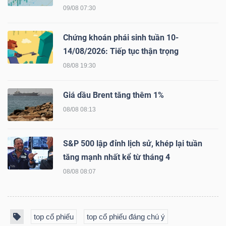
ngữ
09/08 07:30
(-)
Chứng khoán phái sinh tuần 10-
Dịch
14/08/2026: Tiếp tục thận trọng
vụ
08/08 19:30
(-)
Giá dầu Brent tăng thêm 1%
08/08 08:13
Đào
tạo
S&P 500 lập đỉnh lịch sử, khép lại tuần
tăng mạnh nhất kể từ tháng 4
08/08 08:07
Sách
tài
top cổ phiếu
top cổ phiếu đáng chú ý
chính