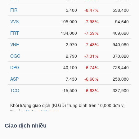
DỊCH
VỤ
TRUYỀN
THÔNG
TIỆN
ÍCH
BẤT
ĐỘNG
Giao dịch nhiều
SẢN