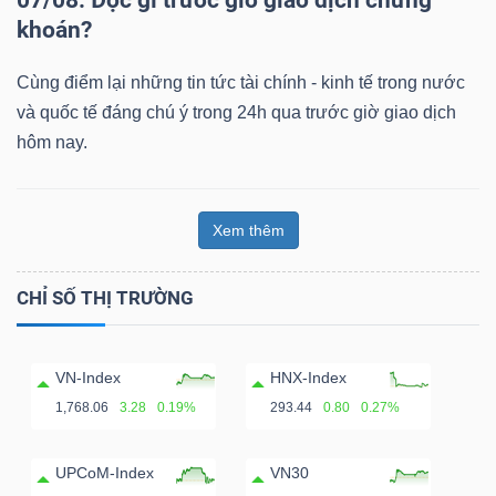
07/08: Đọc gì trước giờ giao dịch chứng
khoán?
Cùng điểm lại những tin tức tài chính - kinh tế trong nước
và quốc tế đáng chú ý trong 24h qua trước giờ giao dịch
hôm nay.
Xem thêm
CHỈ SỐ THỊ TRƯỜNG
VN-Index
HNX-Index
1,768.06
3.28
0.19%
293.44
0.80
0.27%
UPCoM-Index
VN30