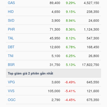
HÀNG
HÓA
KINH
TẾ
THẾ
GIỚI
ĐÔNG
DƯƠNG