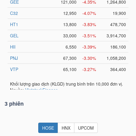
TÀI
CHÍNH
CÁ
NHÂN
PHÂN
TÍCH
VIETSTOCKFINANCE
3 phiên
VĨ
MÔ