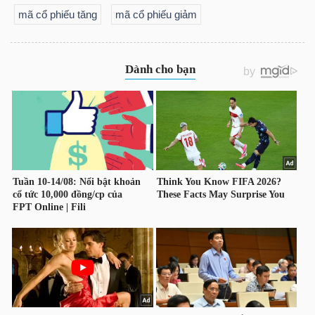
mã cổ phiếu tăng
mã cổ phiếu giảm
Công
cụ
đầu
tư
Truyền
thông
tài
chính