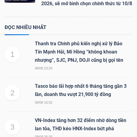
2026, sẽ mở bình chọn chính thức từ 10/8
ĐỌC NHIỀU NHẤT
Thanh tra Chính phủ kiến nghị xử lý Bảo
Tín Mạnh Hải, Mi Hồng “không khoan
1
nhượng”, SJC, PNJ, DOJI cũng bị gọi tên
08/08 23:29
Tasco báo lãi hợp nhất 6 tháng tăng gần 3
2
lần, doanh thu vượt 21,900 tỷ đồng
08/08 16:02
VN-Index tăng hơn 32 điểm nhờ dòng tiền
3
lan tỏa, THD kéo HNX-Index bứt phá
08/08 20:30