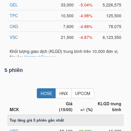
YẾU
TIÊU
DÙNG
THIẾT
YẾU
5 phiên
CHĂM
SÓC
SỨC
KHỎE