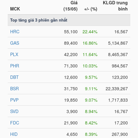
NGÀNH
DOANH
NGHIỆP
CỔ
PHIẾU
PHÁI
SINH