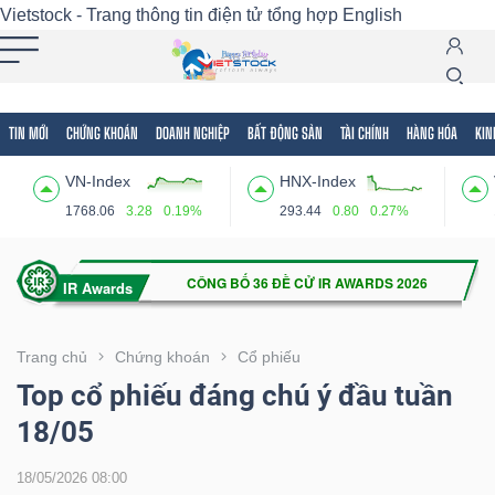
Vietstock - Trang thông tin điện tử tổng hợp
English
TIN MỚI
CHỨNG KHOÁN
DOANH NGHIỆP
BẤT ĐỘNG SẢN
TÀI CHÍNH
HÀNG HÓA
KIN
Tất cả
Tính năng
Ngành
Mã chứng khoán
Lãnh
VN-Index
HNX-Index
Tính
1768.06
3.28
0.19%
293.44
0.80
0.27%
năng
(-)
VIETSTOCK
Trang chủ
Chứng khoán
Cổ phiếu
Top cổ phiếu đáng chú ý đầu tuần
18/05
CHỨNG
KHOÁN
18/05/2026 08:00