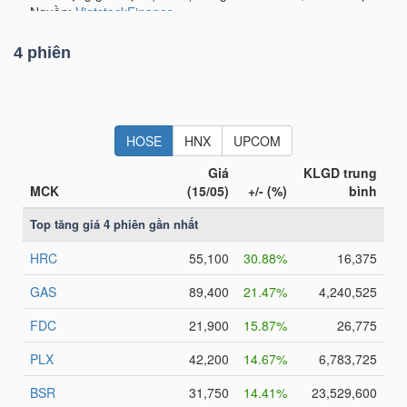
LIỆU
4 phiên
Ngành
(-)
VS-
SECTOR
NĂNG
LƯỢNG