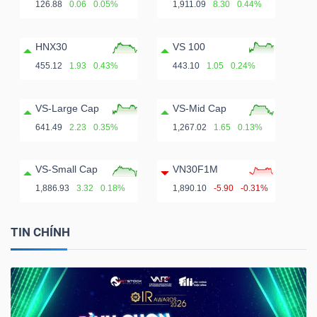
126.88
0.06
0.05%
1,911.09
8.30
0.44%
HNX30
VS 100
455.12
1.93
0.43%
443.10
1.05
0.24%
VS-Large Cap
VS-Mid Cap
641.49
2.23
0.35%
1,267.02
1.65
0.13%
VS-Small Cap
VN30F1M
1,886.93
3.32
0.18%
1,890.10
-5.90
-0.31%
TIN CHÍNH