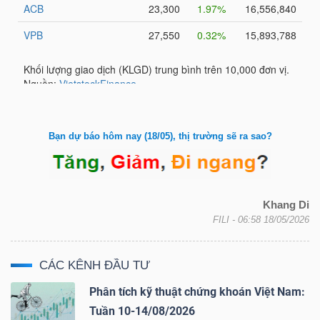
Bài
viết
của
tác
giả
(-)
Bạn dự báo hôm nay (18/05), thị trường sẽ ra sao?
Báo
cáo
Khang Di
phân
FILI
- 06:58 18/05/2026
tích
(-)
CÁC KÊNH ĐẦU TƯ
Phân tích kỹ thuật chứng khoán Việt Nam:
Thuật
Tuần 10-14/08/2026