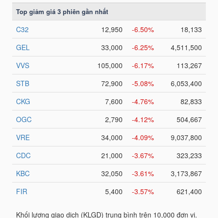
TRÁI
PHIẾU
CÔNG
CỤ
ĐẦU
TƯ
TRUY
XUẤT
DỮ