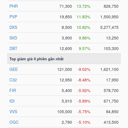
NGUYÊN
VẬT
LIỆU
CÔNG
NGHIỆP
TIÊU
DÙNG
KHÔNG
THIẾT