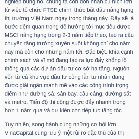
nghiệp bùng nổ, chúng ta còn đón nhận cú hích lớn
YẾU
từ việc tổ chức FTSE chính thức bắt đầu nâng hạng
thị trường Việt Nam ngay trong tháng này. Đây sẽ là
bước đệm quan trọng để hướng tới mục tiêu được
MSCI nâng hạng trong 2-3 năm tiếp theo, tạo ra câu
TIÊU
chuyện tăng trưởng xuyên suốt không chỉ cho năm
DÙNG
nay mà còn cho những năm tới. Đặc biệt, khía cạnh
THIẾT
chính sách và vĩ mô đang tạo ra lực đẩy khổng lồ
YẾU
thông qua các dự án đầu tư cơ sở hạ tầng. Nguồn
vốn từ cả khu vực đầu tư công lẫn tư nhân đang
được giải ngân mạnh mẽ vào các công trình trọng
điểm như đường sá, sân bay, cầu cảng, đường sắt
và metro. Tiến độ thi công được đẩy nhanh trong
CHĂM
hơn 1 năm qua và dự kiến còn tiếp tục tăng tốc.
SÓC
SỨC
Tuy nhiên, song hành cùng những cơ hội lớn,
KHỎE
VinaCapital
cũng lưu ý một rủi ro đặc thù của thị