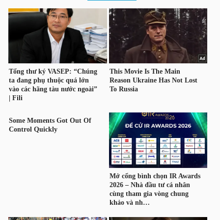
DỊCH
VỤ
TRUYỀN
THÔNG
TIỆN
ÍCH
BẤT
ĐỘNG
SẢN