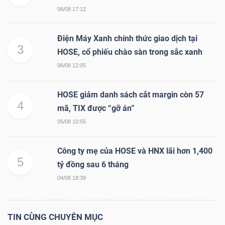
06/08 17:12
Bài
viết
Điện Máy Xanh chính thức giao dịch tại
của
3
HOSE, cổ phiếu chào sàn trong sắc xanh
tác
06/08 12:05
giả
(-)
HOSE giảm danh sách cắt margin còn 57
4
mã, TIX được “gỡ án”
Báo
05/08 10:55
cáo
phân
Công ty mẹ của HOSE và HNX lãi hơn 1,400
5
tích
tỷ đồng sau 6 tháng
(-)
04/08 18:39
Thuật
TIN CÙNG CHUYÊN MỤC