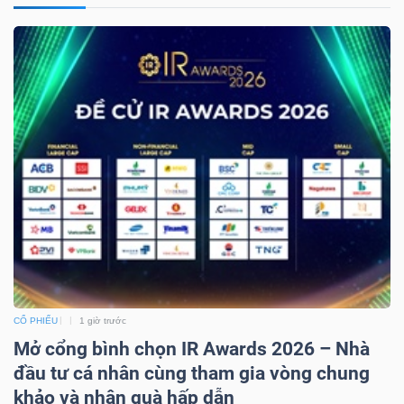
ngữ
(-)
Dịch
vụ
(-)
Đào
tạo
CỔ PHIẾU
1 giờ trước
Mở cổng bình chọn IR Awards 2026 – Nhà
Sách
đầu tư cá nhân cùng tham gia vòng chung
tài
khảo và nhận quà hấp dẫn
chính