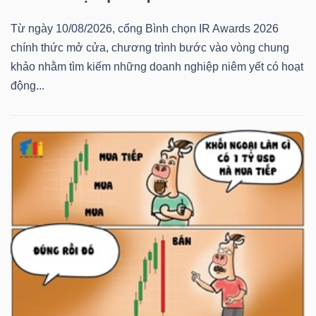
Từ ngày 10/08/2026, cổng Bình chọn IR Awards 2026
chính thức mở cửa, chương trình bước vào vòng chung
khảo nhằm tìm kiếm những doanh nghiệp niêm yết có hoạt
Công
động...
cụ
đầu
tư
Truyền
thông
tài
chính