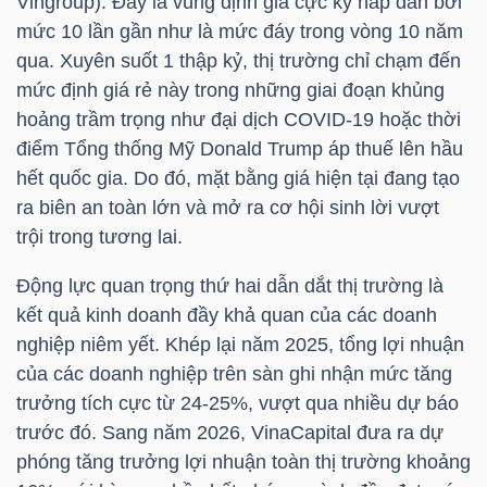
Vingroup). Đây là vùng định giá cực kỳ hấp dẫn bởi
LIỆU
mức 10 lần gần như là mức đáy trong vòng 10 năm
qua. Xuyên suốt 1 thập kỷ, thị trường chỉ chạm đến
Ngành
mức định giá rẻ này trong những giai đoạn khủng
(-)
hoảng trầm trọng như đại dịch COVID-19 hoặc thời
điểm Tổng thống Mỹ Donald Trump áp thuế lên hầu
VS-
hết quốc gia. Do đó, mặt bằng giá hiện tại đang tạo
SECTOR
ra biên an toàn lớn và mở ra cơ hội sinh lời vượt
trội trong tương lai.
Động lực quan trọng thứ hai dẫn dắt thị trường là
kết quả kinh doanh đầy khả quan của các doanh
NĂNG
nghiệp niêm yết. Khép lại năm 2025, tổng lợi nhuận
LƯỢNG
của các doanh nghiệp trên sàn ghi nhận mức tăng
trưởng tích cực từ 24-25%, vượt qua nhiều dự báo
trước đó. Sang năm 2026,
VinaCapital
đưa ra dự
phóng tăng trưởng lợi nhuận toàn thị trường khoảng