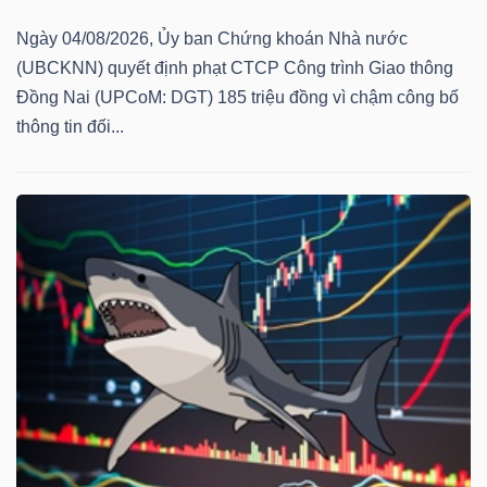
Ngày 04/08/2026, Ủy ban Chứng khoán Nhà nước
(UBCKNN) quyết định phạt CTCP Công trình Giao thông
Đồng Nai (UPCoM: DGT) 185 triệu đồng vì chậm công bố
thông tin đối...