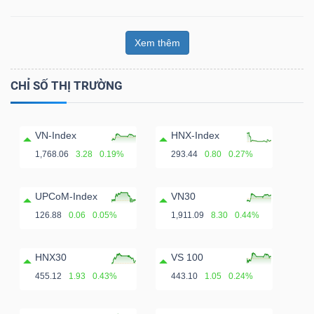
Xem thêm
CHỈ SỐ THỊ TRƯỜNG
VN-Index
HNX-Index
1,768.06
3.28
0.19%
293.44
0.80
0.27%
UPCoM-Index
VN30
126.88
0.06
0.05%
1,911.09
8.30
0.44%
HNX30
VS 100
455.12
1.93
0.43%
443.10
1.05
0.24%