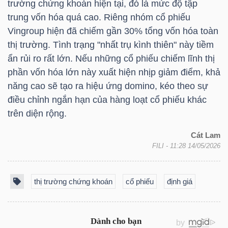
trường chứng khoán hiện tại, đó là mức độ tập
trung vốn hóa quá cao. Riêng nhóm cổ phiếu
Vingroup hiện đã chiếm gần 30% tổng vốn hóa toàn
thị trường. Tình trạng "nhất trụ kình thiên" này tiềm
TÀI
ẩn rủi ro rất lớn. Nếu những cổ phiếu chiếm lĩnh thị
CHÍNH
phần vốn hóa lớn này xuất hiện nhịp giảm điểm, khả
năng cao sẽ tạo ra hiệu ứng domino, kéo theo sự
điều chỉnh ngắn hạn của hàng loạt cổ phiếu khác
trên diện rộng.
CÔNG
Cát Lam
NGHỆ
FILI
- 11:28 14/05/2026
THÔNG
TIN
thị trường chứng khoán
cổ phiếu
định giá