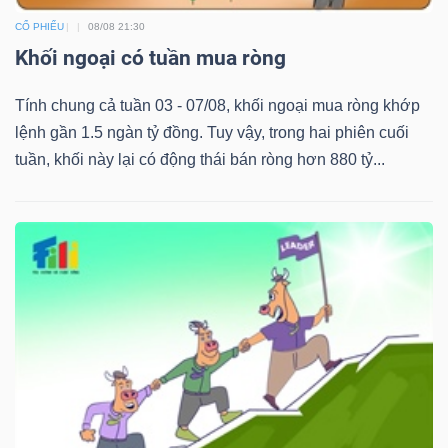
CỔ PHIẾU
08/08 21:30
Khối ngoại có tuần mua ròng
Dữ
Tính chung cả tuần 03 - 07/08, khối ngoại mua ròng khớp
liệu
lệnh gần 1.5 ngàn tỷ đồng. Tuy vậy, trong hai phiên cuối
tài
tuần, khối này lại có động thái bán ròng hơn 880 tỷ...
chính