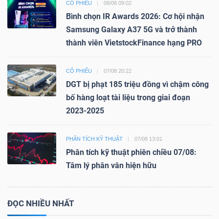
CỔ PHIẾU
08/08 09:02
Bình chọn IR Awards 2026: Cơ hội nhận
Samsung Galaxy A37 5G và trở thành
thành viên VietstockFinance hạng PRO
CỔ PHIẾU
07/08 20:22
DGT bị phạt 185 triệu đồng vì chậm công
bố hàng loạt tài liệu trong giai đoạn
2023-2025
PHÂN TÍCH KỸ THUẬT
07/08 13:01
Phân tích kỹ thuật phiên chiều 07/08:
Tâm lý phân vân hiện hữu
ĐỌC NHIỀU NHẤT