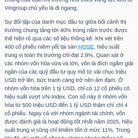
Vingroup chủ yếu là đi ngang.
Sự đối lập của danh mục đầu tư giữa bối cảnh thị
NGÀNH
trường chung tăng tới 40% trong năm trước được
thể hiện rõ qua các số liệu thống kê. Khi xét trên
400 cổ phiếu niêm yết tại sàn
HOSE
, hiệu suất
DOANH
trung vị toàn thị trường chỉ đạt 2.8%. Quan sát ở
NGHIỆP
các nhóm vốn hóa vừa và lớn, vốn là đích ngắm giải
ngân của các quỹ đầu tư quy mô từ vài chục
triệu
USD
trở lên, bức tranh càng trở nên ảm đạm. Ở
nhóm vốn hóa trên 1
tỷ USD
, chỉ có 12 cổ phiếu có
CỔ
hiệu suất vượt
VN-Index
. Con số này ở nhóm vốn
PHIẾU
hóa từ 500
triệu USD
đến 1
tỷ USD
thậm chí chỉ 4
cổ phiếu. Ngay cả với nhóm ngành tài chính, vốn
được đánh giá là hoạt động tốt nhất năm 2025, hiệu
PHÁI
suất trung vị cũng chỉ khiêm tốn ở mức 11%. Trong
SINH