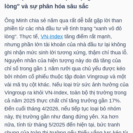
lòng" và sự phân hóa sâu sắc
TÀI
Ông Minh chia sẻ năm qua rất dễ bắt gặp lời than
CHÍNH
phiền từ các nhà đầu tư về tình trạng "xanh vỏ đỏ
CÁ
lòng". Thực tế,
VN-Index
tăng điểm rất mạnh,
NHÂN
nhưng phần lớn tài khoản của nhà đầu tư lại không
ghi nhận mức sinh lời tương xứng, thậm chí thua lỗ.
Nguyên nhân của hiện tượng này do đà tăng của
PHÂN
chỉ số trong gần 1 năm rưỡi qua chủ yếu được kéo
TÍCH
bởi nhóm cổ phiếu thuộc tập đoàn Vingroup và một
vài mã trụ cột khác. Nếu loại trừ sức ảnh hưởng của
VIETSTOCKFINANCE
Vingroup ra khỏi
VN-Index
, toàn bộ thị trường trong
cả năm 2025 thực chất chỉ tăng trưởng gần 17%.
Đến cuối tháng 4/2026, nếu tiếp tục loại bỏ nhóm
này, thị trường gần như đang đứng yên. Xa hơn
VĨ
nữa, tính từ tháng 5/2025 đến hiện tại, bức tranh
MÔ
chung của toàn thị trường nếu thiếu vắng lực kéo từ