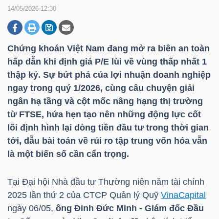
14/05/2026 12:30
DOANH
NGHIỆP
Chứng khoán Việt Nam đang mở ra biên an toàn
hấp dẫn khi định giá P/E lùi về vùng thấp nhất 1
thập kỷ. Sự bứt phá của lợi nhuận doanh nghiệp
ngay trong quý 1/2026, cùng câu chuyện giải
BẤT
ngân hạ tầng và cột mốc nâng hạng thị trường
ĐỘNG
từ FTSE, hứa hẹn tạo nên những động lực cốt
SẢN
lõi định hình lại dòng tiền đầu tư trong thời gian
tới, dẫu bài toán về rủi ro tập trung vốn hóa vẫn
là một biến số cần cẩn trọng.
TÀI
CHÍNH
Tại Đại hội Nhà đầu tư Thường niên năm tài chính
2025 lần thứ 2 của CTCP Quản lý Quỹ
VinaCapital
ngày 06/05,
ông Đinh Đức Minh - Giám đốc Đầu