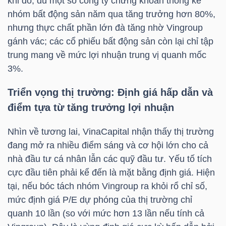
khi đó, dù một số công ty chứng khoán thống kê
nhóm bất động sản năm qua tăng trưởng hơn 80%,
nhưng thực chất phần lớn đà tăng nhờ Vingroup
gánh vác; các cổ phiếu bất động sản còn lại chỉ tập
TRÁI
trung mang về mức lợi nhuận trung vị quanh mốc
PHIẾU
3%.
Triển vọng thị trường: Định giá hấp dẫn và
CÔNG
điểm tựa từ tăng trưởng lợi nhuận
CỤ
ĐẦU
Nhìn về tương lai,
VinaCapital
nhận thấy thị trường
TƯ
đang mở ra nhiều điểm sáng và cơ hội lớn cho cả
nhà đầu tư cá nhân lẫn các quỹ đầu tư. Yếu tố tích
cực đầu tiên phải kể đến là mặt bằng định giá. Hiện
tại, nếu bóc tách nhóm Vingroup ra khỏi rổ chỉ số,
TRUY
mức định giá P/E dự phóng của thị trường chỉ
XUẤT
quanh 10 lần (so với mức hơn 13 lần nếu tính cả
DỮ