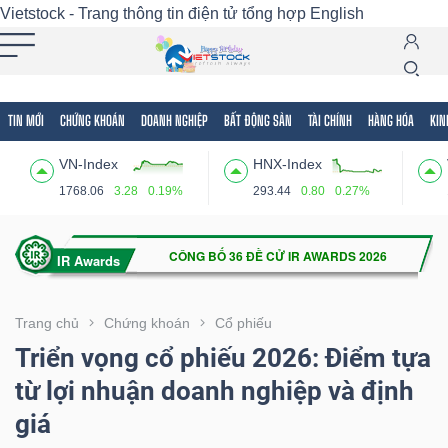
Vietstock - Trang thông tin điện tử tổng hợp
English
TIN MỚI
CHỨNG KHOÁN
DOANH NGHIỆP
BẤT ĐỘNG SẢN
TÀI CHÍNH
HÀNG HÓA
KIN
Tất cả
Tính năng
Ngành
Mã chứng khoán
Lãnh
VN-Index
HNX-Index
Tính
1768.06
3.28
0.19%
293.44
0.80
0.27%
năng
(-)
VIETSTOCK
Trang chủ
Chứng khoán
Cổ phiếu
Triển vọng cổ phiếu 2026: Điểm tựa
từ lợi nhuận doanh nghiệp và định
CHỨNG
giá
KHOÁN