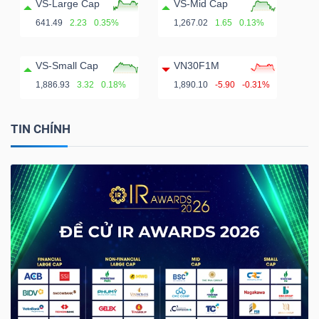
VS-Large Cap
VS-Mid Cap
641.49
2.23
0.35%
1,267.02
1.65
0.13%
VS-Small Cap
VN30F1M
1,886.93
3.32
0.18%
1,890.10
-5.90
-0.31%
TIN CHÍNH