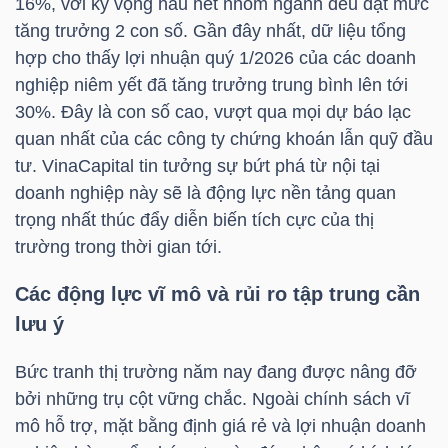
16%, với kỳ vọng hầu hết nhóm ngành đều đạt mức
NGUYÊN
tăng trưởng 2 con số. Gần đây nhất, dữ liệu tổng
VẬT
hợp cho thấy lợi nhuận quý 1/2026 của các doanh
LIỆU
nghiệp niêm yết đã tăng trưởng trung bình lên tới
30%. Đây là con số cao, vượt qua mọi dự báo lạc
quan nhất của các công ty chứng khoán lẫn quỹ đầu
tư.
VinaCapital
tin tưởng sự bứt phá từ nội tại
doanh nghiệp này sẽ là động lực nền tảng quan
CÔNG
trọng nhất thúc đẩy diễn biến tích cực của thị
NGHIỆP
trường trong thời gian tới.
Các động lực vĩ mô và rủi ro tập trung cần
lưu ý
TIÊU
Bức tranh thị trường năm nay đang được nâng đỡ
DÙNG
bởi những trụ cột vững chắc. Ngoài chính sách vĩ
KHÔNG
mô hỗ trợ, mặt bằng định giá rẻ và lợi nhuận doanh
THIẾT