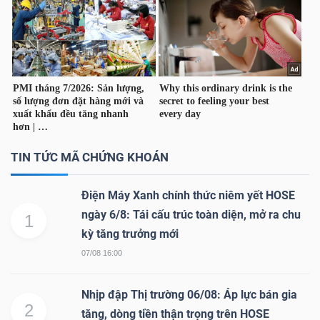
Mã
chứng
khoán
(-)
Tất cả
Cổ phiếu
Chỉ số
Chứng chỉ quỹ
Chứng 
Lãnh
TIN TỨC MÃ CHỨNG KHOÁN
đạo
(-)
Điện Máy Xanh chính thức niêm yết HOSE
ngày 6/8: Tái cấu trúc toàn diện, mở ra chu
1
Tất cả
Người nội bộ
Người liên quan
Cổ đông lớn
kỳ tăng trưởng mới
07/08 16:00
Tin
tức
Nhịp đập Thị trường 06/08: Áp lực bán gia
(-)
2
tăng, dòng tiền thận trọng trên HOSE