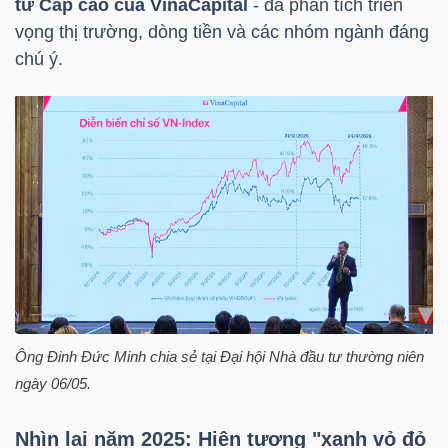
tư Cấp cao của
VinaCapital
- đã phân tích triển
HÀNG
vọng thị trường, dòng tiền và các nhóm ngành đáng
HÓA
chú ý.
KINH
TẾ
THẾ
GIỚI
Ông Đinh Đức Minh chia sẻ tại Đại hội Nhà đầu tư thường niên
ĐÔNG
ngày 06/05.
DƯƠNG
Nhìn lại năm 2025: Hiện tượng "xanh vỏ đỏ