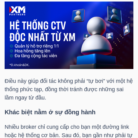
TÀI
CHÍNH
CÁ
NHÂN
PHÂN
TÍCH
Điều này giúp đối tác không phải “tự bơi” với một hệ
VIETSTOCKFINANCE
thống phức tạp, đồng thời tránh được những sai
lầm ngay từ đầu.
Khác biệt nằm ở sự đồng hành
VĨ
Nhiều broker chỉ cung cấp cho bạn một đường link
MÔ
hoặc hệ thống cơ bản. Sau đó, bạn gần như phải tự