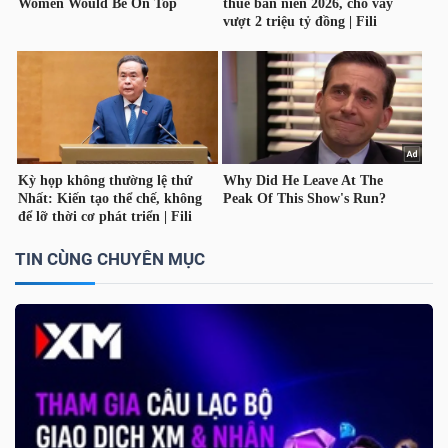
YẾU
TIÊU
DÙNG
THIẾT
YẾU
TIN CÙNG CHUYÊN MỤC
CHĂM
SÓC
SỨC
KHỎE