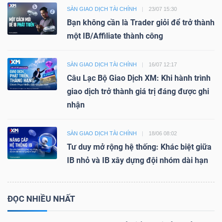
SÀN GIAO DỊCH TÀI CHÍNH
23/07 15:30
Bạn không cần là Trader giỏi để trở thành
một IB/Affiliate thành công
SÀN GIAO DỊCH TÀI CHÍNH
16/07 12:17
Câu Lạc Bộ Giao Dịch XM: Khi hành trình
giao dịch trở thành giá trị đáng được ghi
nhận
SÀN GIAO DỊCH TÀI CHÍNH
18/06 08:02
Tư duy mở rộng hệ thống: Khác biệt giữa
IB nhỏ và IB xây dựng đội nhóm dài hạn
ĐỌC NHIỀU NHẤT