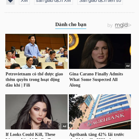
XM
sàn giao dịch XM
Sàn giao dịch tiền số
NGUYÊN
VẬT
LIỆU
CÔNG
NGHIỆP
TIÊU
DÙNG
KHÔNG
THIẾT