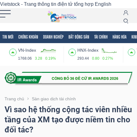
Vietstock - Trang thông tin điện tử tổng hợp
English
TIN MỚI
CHỨNG KHOÁN
DOANH NGHIỆP
BẤT ĐỘNG SẢN
TÀI CHÍNH
HÀNG HÓA
KIN
Tất cả
Tính năng
Ngành
Mã chứng khoán
Lãnh
VN-Index
HNX-Index
Tính
1768.06
3.28
0.19%
293.44
0.80
0.27%
năng
(-)
VIETSTOCK
Trang chủ
Sàn giao dịch tài chính
Vì sao hệ thống cộng tác viên nhiều
tầng của XM tạo được niềm tin cho
CHỨNG
đối tác?
KHOÁN