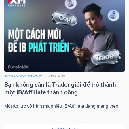
Mã
chứng
khoán
(-)
Tất cả
Cổ phiếu
Chỉ số
Chứng chỉ quỹ
Chứng 
Lãnh
đạo
(-)
SÀN GIAO DỊCH TÀI CHÍNH
23/07 15:30
Bạn không cần là Trader giỏi để trở thành
Tất cả
Người nội bộ
Người liên quan
Cổ đông lớn
một IB/Affiliate thành công
Tin
Một áp lực vô hình mà nhiều IB/Affiliate đang mang theo
tức
(-)