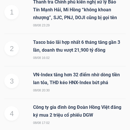
Thanh tra Chính phủ kiến nghị xử lý Bảo
Tín Mạnh Hải, Mi Hồng “không khoan
1
nhượng”, SJC, PNJ, DOJI cũng bị gọi tên
08/08 23:29
Tasco báo lãi hợp nhất 6 tháng tăng gần 3
2
lần, doanh thu vượt 21,900 tỷ đồng
08/08 16:02
VN-Index tăng hơn 32 điểm nhờ dòng tiền
3
lan tỏa, THD kéo HNX-Index bứt phá
08/08 20:30
Công ty gia đình ông Đoàn Hồng Việt đăng
4
ký mua 2 triệu cổ phiếu DGW
08/08 17:02