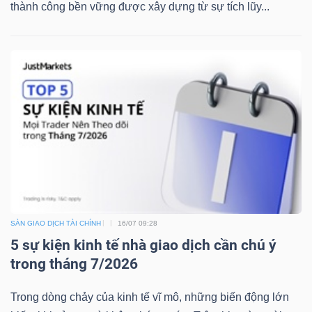
thành công bền vững được xây dựng từ sự tích lũy...
Công
cụ
đầu
tư
SÀN GIAO DỊCH TÀI CHÍNH
16/07 09:28
Truyền
5 sự kiện kinh tế nhà giao dịch cần chú ý
thông
trong tháng 7/2026
tài
chính
Trong dòng chảy của kinh tế vĩ mô, những biến động lớn