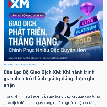
ngữ
(-)
Dịch
vụ
(-)
Đào
tạo
SÀN GIAO DỊCH TÀI CHÍNH
16/07 12:17
Câu Lạc Bộ Giao Dịch XM: Khi hành trình
giao dịch trở thành giá trị đáng được ghi
nhận
Sách
Trong khi nhiều trader vẫn tập trung vào kết quả của từng
tài
giao dịch riêng lẻ, ngày càng nhiều người nhận ra rằng
chính