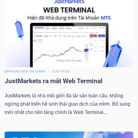
Bài
viết
của
tác
giả
(-)
SÀN GIAO DỊCH TÀI CHÍNH
21/07 09:20
Báo
JustMarkets ra mắt Web Terminal
cáo
phân
JustMarkets là nhà môi giới đa tài sản toàn cầu, không
tích
ngừng phát triển hệ sinh thái giao dịch của mình. Bổ sung
(-)
mới nhất cho nền tảng chính là Web Terminal...
Thuật