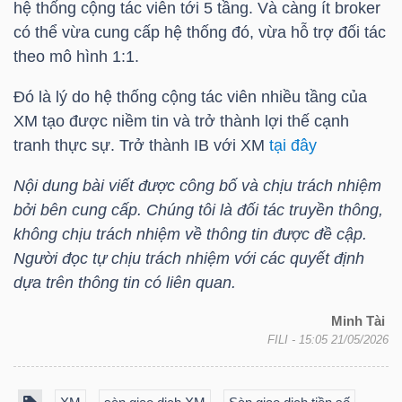
hệ thống cộng tác viên tới 5 tầng. Và càng ít broker
LIỆU
có thể vừa cung cấp hệ thống đó, vừa hỗ trợ đối tác
theo mô hình 1:1.
Ngành
(-)
Đó là lý do hệ thống cộng tác viên nhiều tầng của
XM tạo được niềm tin và trở thành lợi thế cạnh
VS-
tranh thực sự. Trở thành IB với XM
tại đây
SECTOR
Nội dung bài viết được công bố và chịu trách nhiệm
bởi bên cung cấp. Chúng tôi là đối tác truyền thông,
không chịu trách nhiệm về thông tin được đề cập.
Người đọc tự chịu trách nhiệm với các quyết định
dựa trên thông tin có liên quan.
NĂNG
LƯỢNG
Minh Tài
FILI
- 15:05 21/05/2026