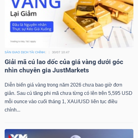
DỊCH
VỤ
TRUYỀN
THÔNG
SÀN GIAO DỊCH TÀI CHÍNH
30/07 10:47
Giải mã cú lao dốc của giá vàng dưới góc
TIỆN
nhìn chuyên gia JustMarkets
ÍCH
Diễn biến giá vàng trong năm 2026 chưa bao giờ đơn
giản. Sau cú tăng phi mã chưa từng có lên trên 5,595 USD
mỗi ounce vào cuối tháng 1, XAU/USD liên tục điều
chỉnh...
BẤT
ĐỘNG
SẢN