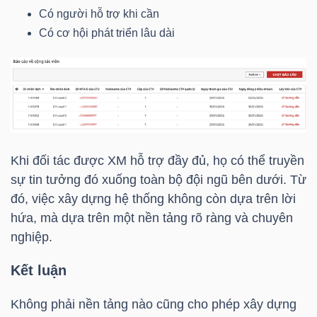
Có người hỗ trợ khi cần
Có cơ hội phát triển lâu dài
TRÁI
PHIẾU
CÔNG
Khi đối tác được XM hỗ trợ đầy đủ, họ có thể truyền
CỤ
sự tin tưởng đó xuống toàn bộ đội ngũ bên dưới. Từ
ĐẦU
đó, việc xây dựng hệ thống không còn dựa trên lời
TƯ
hứa, mà dựa trên một nền tảng rõ ràng và chuyên
nghiệp.
TRUY
Kết luận
XUẤT
Không phải nền tảng nào cũng cho phép xây dựng
DỮ