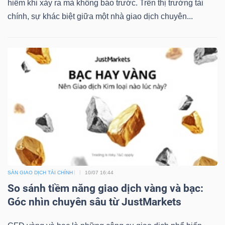
hiếm khi xảy ra mà không báo trước. Trên thị trường tài
chính, sự khác biệt giữa một nhà giao dịch chuyên...
Dữ
liệu
tài
chính
SÀN GIAO DỊCH TÀI CHÍNH
10/07 16:44
So sánh tiềm năng giao dịch vàng và bạc:
Góc nhìn chuyên sâu từ JustMarkets