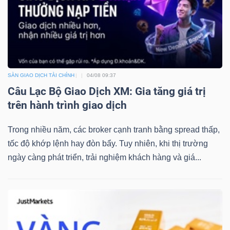
TÀI
CHÍNH
SÀN GIAO DỊCH TÀI CHÍNH
04/08 09:37
Câu Lạc Bộ Giao Dịch XM: Gia tăng giá trị
trên hành trình giao dịch
CÔNG
Trong nhiều năm, các broker cạnh tranh bằng spread thấp,
NGHỆ
tốc độ khớp lệnh hay đòn bẩy. Tuy nhiên, khi thị trường
THÔNG
ngày càng phát triển, trải nghiệm khách hàng và giá...
TIN