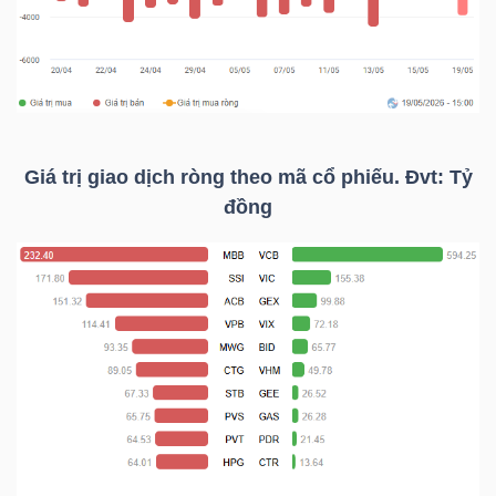
TÀI
CHÍNH
CÁ
NHÂN
Giá trị giao dịch ròng theo mã cổ phiếu. Đvt: Tỷ
đồng
PHÂN
TÍCH
VIETSTOCKFINANCE
VĨ
MÔ