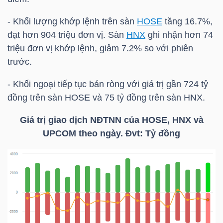
HÀNG
HÓA
- Khối lượng khớp lệnh trên sàn
HOSE
tăng 16.7%,
đạt hơn 904 triệu đơn vị. Sàn
HNX
ghi nhận hơn 74
triệu đơn vị khớp lệnh, giảm 7.2% so với phiên
trước.
KINH
TẾ
- Khối ngoại tiếp tục bán ròng với giá trị gần 724 tỷ
đồng trên sàn
HOSE
và 75 tỷ đồng trên sàn
HNX
.
Giá trị giao dịch NĐTNN của
HOSE
,
HNX
và
THẾ
UPCOM theo ngày. Đvt: Tỷ đồng
GIỚI
ĐÔNG
DƯƠNG