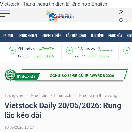
Vietstock - Trang thông tin điện tử tổng hợp
English
TIN MỚI
CHỨNG KHOÁN
DOANH NGHIỆP
BẤT ĐỘNG SẢN
TÀI CHÍNH
HÀNG HÓA
KIN
Tất cả
Tính năng
Ngành
Mã chứng khoán
Lãnh
VN-Index
HNX-Index
Tính
1768.06
3.28
0.19%
293.44
0.80
0.27%
năng
(-)
VIETSTOCK
Trang chủ
Nhận định - Phân tích
Nhận định thị trường
Vietstock Daily 20/05/2026: Rung
lắc kéo dài
CHỨNG
KHOÁN
19/05/2026 18:17