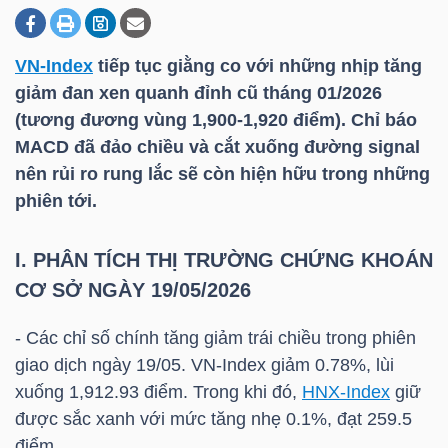
VN-Index
tiếp tục giằng co với những nhịp tăng
DOANH
giảm đan xen quanh đỉnh cũ tháng 01/2026
NGHIỆP
(tương đương vùng 1,900-1,920 điểm). Chỉ báo
MACD đã đảo chiều và cắt xuống đường signal
nên rủi ro rung lắc sẽ còn hiện hữu trong những
BẤT
phiên tới.
ĐỘNG
SẢN
I. PHÂN TÍCH THỊ TRƯỜNG CHỨNG KHOÁN
CƠ SỞ NGÀY 19/05/2026
- Các chỉ số chính tăng giảm trái chiều trong phiên
TÀI
giao dịch ngày 19/05.
VN-Index
giảm 0.78%, lùi
CHÍNH
xuống 1,912.93 điểm. Trong khi đó,
HNX-Index
giữ
được sắc xanh với mức tăng nhẹ 0.1%, đạt 259.5
điểm.