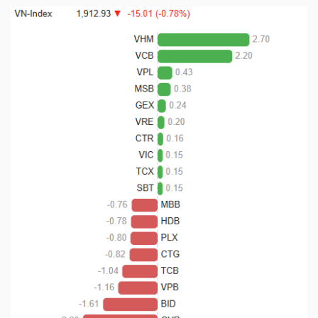
LIỆU
Ngành
(-)
VS-
SECTOR
NĂNG
LƯỢNG