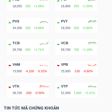
18,050
300
+1.69%
16,900
250
+1.50%
PVS
PVT
34,300
300
+0.88%
18,350
500
+2.80%
TCB
VCB
29,700
500
+1.71%
59,700
700
+1.19%
VHM
VPB
73,000
-4,100
-5.32%
25,000
-150
-0.60%
VTK
VTP
39,700
-200
-0.50%
51,500
1,600
+3.21%
TIN TỨC MÃ CHỨNG KHOÁN