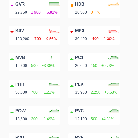
GVR
HDB
29,750
1,900
+6.82%
26,550
0
%
KSV
MFS
123,200
-700
-0.56%
30,400
-400
-1.30%
MVB
PC1
15,300
500
+3.38%
20,650
150
+0.73%
PHR
PLX
58,600
700
+1.21%
35,950
2,250
+6.68%
POW
PVC
13,600
200
+1.49%
12,100
500
+4.31%
PVD
PVP