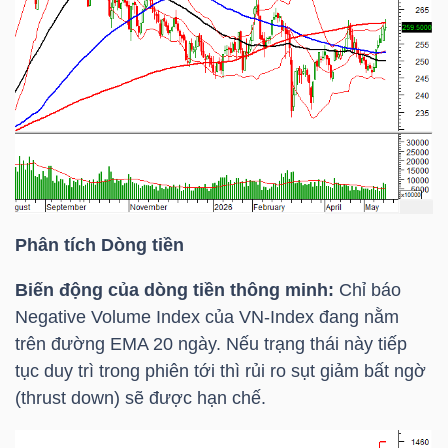
Dữ
liệu
tài
chính
Phân tích Dòng tiền
Biến động của dòng tiền thông minh:
Chỉ báo
Negative Volume Index của
VN-Index
đang nằm
trên đường
EMA 20
ngày. Nếu trạng thái này tiếp
tục duy trì trong phiên tới thì rủi ro sụt giảm bất ngờ
(thrust down) sẽ được hạn chế.