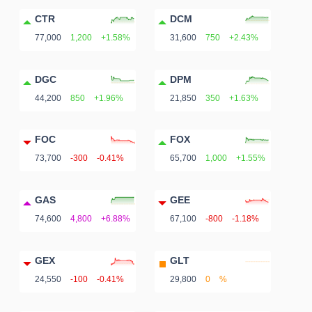
CTR
DCM
77,000
1,200
+1.58%
31,600
750
+2.43%
DGC
DPM
44,200
850
+1.96%
21,850
350
+1.63%
FOC
FOX
73,700
-300
-0.41%
65,700
1,000
+1.55%
GAS
GEE
74,600
4,800
+6.88%
67,100
-800
-1.18%
GEX
GLT
24,550
-100
-0.41%
29,800
0
%