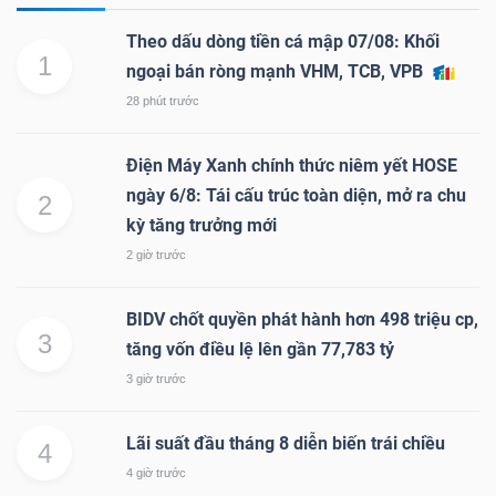
Theo dấu dòng tiền cá mập 07/08: Khối
1
ngoại bán ròng mạnh VHM, TCB, VPB
28 phút trước
Điện Máy Xanh chính thức niêm yết HOSE
ngày 6/8: Tái cấu trúc toàn diện, mở ra chu
2
kỳ tăng trưởng mới
2 giờ trước
BIDV chốt quyền phát hành hơn 498 triệu cp,
3
tăng vốn điều lệ lên gần 77,783 tỷ
3 giờ trước
Lãi suất đầu tháng 8 diễn biến trái chiều
4
4 giờ trước