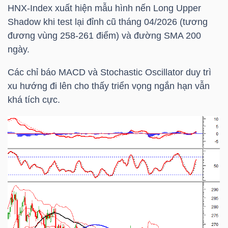
HNX-Index
xuất hiện mẫu hình nến Long Upper
Shadow khi test lại đỉnh cũ tháng 04/2026 (tương
đương vùng 258-261 điểm) và đường
SMA 20
0
ngày.
Công
Các chỉ báo MACD và Stochastic Oscillator duy trì
cụ
xu hướng đi lên cho thấy triển vọng ngắn hạn vẫn
đầu
khá tích cực.
tư
Truyền
thông
tài
chính