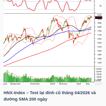
ngữ
(-)
Dịch
vụ
(-)
Đào
tạo
Sách
HNX-Index
– Test lại đỉnh cũ tháng 04/2026 và
tài
đường
SMA 20
0 ngày
chính