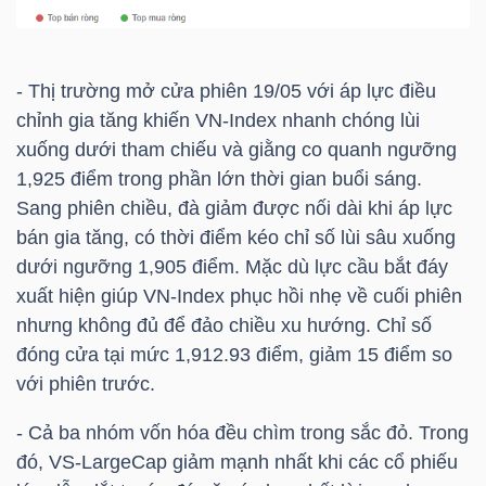
NGÀNH
- Thị trường mở cửa phiên 19/05 với áp lực điều
chỉnh gia tăng khiến
VN-Index
nhanh chóng lùi
xuống dưới tham chiếu và giằng co quanh ngưỡng
1,925 điểm trong phần lớn thời gian buổi sáng.
DOANH
Sang phiên chiều, đà giảm được nối dài khi áp lực
NGHIỆP
bán gia tăng, có thời điểm kéo chỉ số lùi sâu xuống
dưới ngưỡng 1,905 điểm. Mặc dù lực cầu bắt đáy
xuất hiện giúp
VN-Index
phục hồi nhẹ về cuối phiên
CỔ
nhưng không đủ để đảo chiều xu hướng. Chỉ số
PHIẾU
đóng cửa tại mức 1,912.93 điểm, giảm 15 điểm so
với phiên trước.
- Cả ba nhóm vốn hóa đều chìm trong sắc đỏ. Trong
PHÁI
đó, VS-LargeCap giảm mạnh nhất khi các cổ phiếu
SINH