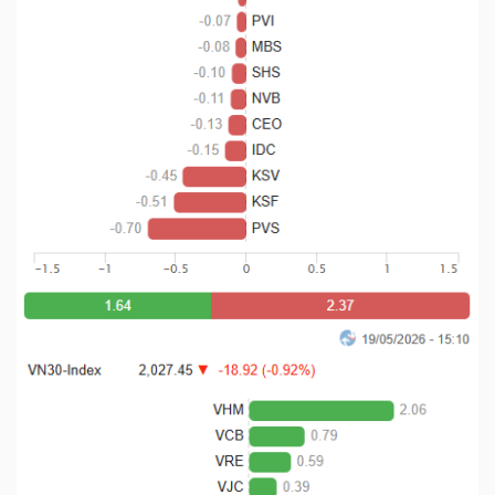
YẾU
TIÊU
DÙNG
THIẾT
YẾU
CHĂM
SÓC
SỨC
KHỎE