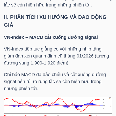
lắc sẽ còn hiện hữu trong những phiên tới.
Bài
II. PHÂN TÍCH XU HƯỚNG VÀ DAO ĐỘNG
viết
của
GIÁ
tác
VN-Index
– MACD cắt xuống đường signal
giả
(-)
VN-Index
tiếp tục giằng co với những nhịp tăng
giảm đan xen quanh đỉnh cũ tháng 01/2026 (tương
đương vùng 1,900-1,920 điểm).
Báo
cáo
Chỉ báo MACD đã đảo chiều và cắt xuống đường
phân
signal nên rủi ro rung lắc sẽ còn hiện hữu trong
tích
những phiên tới.
(-)
Thuật