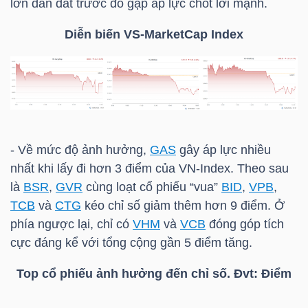
lớn dẫn dắt trước đó gặp áp lực chốt lời mạnh.
Diễn biến VS-MarketCap Index
TRÁI
PHIẾU
CÔNG
- Về mức độ ảnh hưởng,
GAS
gây áp lực nhiều
CỤ
nhất khi lấy đi hơn 3 điểm của
VN-Index
. Theo sau
ĐẦU
là
BSR
,
GVR
cùng loạt cổ phiếu “vua”
BID
,
VPB
,
TƯ
TCB
và
CTG
kéo chỉ số giảm thêm hơn 9 điểm. Ở
phía ngược lại, chỉ có
VHM
và
VCB
đóng góp tích
cực đáng kể với tổng cộng gần 5 điểm tăng.
TRUY
Top cổ phiếu ảnh hưởng đến chỉ số. Đvt: Điểm
XUẤT
DỮ