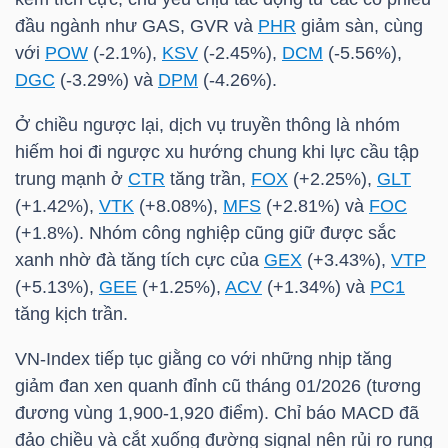
đầu ngành như
GAS
,
GVR
và
PHR
giảm sàn, cùng
Mã
với
POW
(-2.1%),
KSV
(-2.45%),
DCM
(-5.56%),
chứng
DGC
(-3.29%) và
DPM
(-4.26%).
khoán
(-)
Ở chiều ngược lại, dịch vụ truyền thông là nhóm
hiếm hoi đi ngược xu hướng chung khi lực cầu tập
Tất cả
Cổ phiếu
Chỉ số
Chứng chỉ quỹ
Chứng 
trung mạnh ở
CTR
tăng trần,
FOX
(+2.25%),
GLT
(+1.42%),
VTK
(+8.08%),
MFS
(+2.81%) và
FOC
Lãnh
(+1.8%). Nhóm công nghiệp cũng giữ được sắc
đạo
xanh nhờ đà tăng tích cực của
GEX
(+3.43%),
VTP
(-)
(+5.13%),
GEE
(+1.25%),
ACV
(+1.34%) và
PC1
Tất cả
Người nội bộ
Người liên quan
Cổ đông lớn
tăng kịch trần.
VN-Index
tiếp tục giằng co với những nhịp tăng
Tin
giảm đan xen quanh đỉnh cũ tháng 01/2026 (tương
tức
đương vùng 1,900-1,920 điểm). Chỉ báo MACD đã
(-)
đảo chiều và cắt xuống đường signal nên rủi ro rung