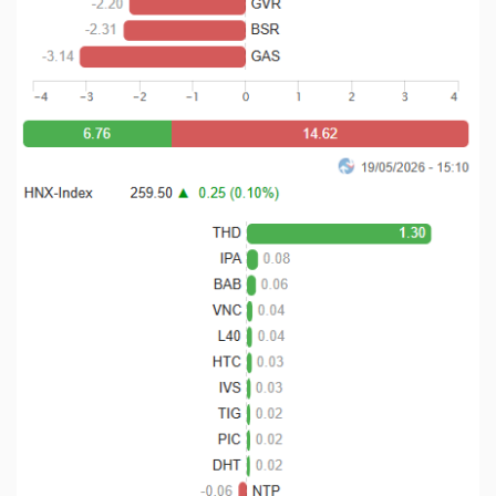
NGUYÊN
VẬT
LIỆU
CÔNG
NGHIỆP
TIÊU
DÙNG
KHÔNG
THIẾT