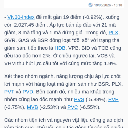
DỊCH
VỤ
-
VN30-Index
để mất gần 19 điểm (-0.92%), xuống
TRUYỀN
còn 2,027.45 điểm. Áp lực bán áp đảo với 21 mã
THÔNG
giảm, 8 mã tăng và 1 mã đứng giá. Trong đó,
PLX
,
GVR
,
GAS
và
BSR
đồng loạt “đội sổ” với trạng thái
giảm sàn, tiếp theo là
HDB
,
VPB
,
BID
và
TCB
cũng
đều lao dốc hơn 2%. Ở chiều ngược lại,
VCB
và
TIỆN
VHM
thu hút lực cầu tốt với cùng mức tăng 1.9%.
ÍCH
Xét theo nhóm ngành, năng lượng chịu áp lực chốt
lời mạnh với hàng loạt mã giảm sàn như
BSR
,
PLX
,
PVT
và
PVD
. Bên cạnh đó, nhiều mã khác trong
nhóm cũng lao dốc mạnh như
PVS
(-5.88%),
PVP
BẤT
(-3.75%),
MVB
(-2.53%) và
PVC
(-6.55%).
ĐỘNG
SẢN
Các nhóm tiện ích và nguyên vật liệu cũng giao dịch
kém tích cực, chủ yếu chịu tác động từ các cổ phiếu