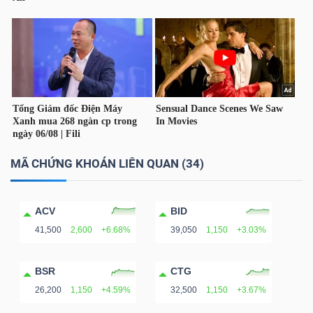
MÃ CHỨNG KHOÁN LIÊN QUAN (34)
ACV
BID
41,500
2,600
+6.68%
39,050
1,150
+3.03%
BSR
CTG
26,200
1,150
+4.59%
32,500
1,150
+3.67%