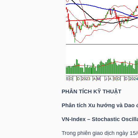
TÀI
CHÍNH
CÁ
NHÂN
PHÂN
TÍCH
VIETSTOCKFINANCE
PHÂN TÍCH KỸ THUẬT
Phân tích Xu hướng và Dao 
VN-Index
– Stochastic Oscil
VĨ
MÔ
Trong phiên giao dịch ngày 15/