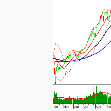
TRÁI
PHIẾU
CÔNG
CỤ
ĐẦU
TƯ
TRUY
XUẤT
DỮ