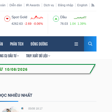
hoán
Diễn đàn
IR Awards
Dịch vụ
Đăng nhập
English
Spot Gold
Dầu
4262.63
-2.69
-0.06%
76.03
1.04
1.39%
HÂN
PHÂN TÍCH
ĐÔNG DƯƠNG
ÔNG CỤ ĐẦU TƯ
TRUY XUẤT DỮ LIỆU
ĐỌC NHIỀU NHẤT
05/08 18:17