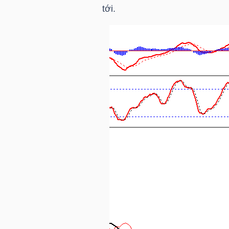
HÀNG
tới.
HÓA
KINH
TẾ
THẾ
GIỚI
ĐÔNG
DƯƠNG