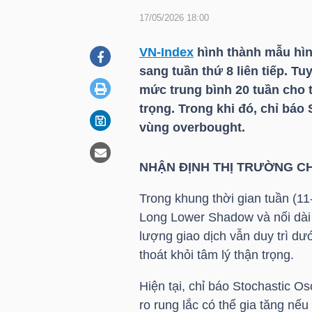
17/05/2026 18:00
DOANH
VN-Index
hình thành mẫu hìn
NGHIỆP
sang tuần thứ 8 liên tiếp. Tu
mức trung bình 20 tuần cho t
trọng. Trong khi đó, chỉ báo 
vùng overbought.
BẤT
ĐỘNG
NHẬN ĐỊNH THỊ TRƯỜNG CH
SẢN
Trong khung thời gian tuần (1
Long Lower Shadow và nối dài c
lượng giao dịch vẫn duy trì dư
TÀI
thoát khỏi tâm lý thận trọng.
CHÍNH
Hiện tại, chỉ báo Stochastic Os
ro rung lắc có thể gia tăng nếu