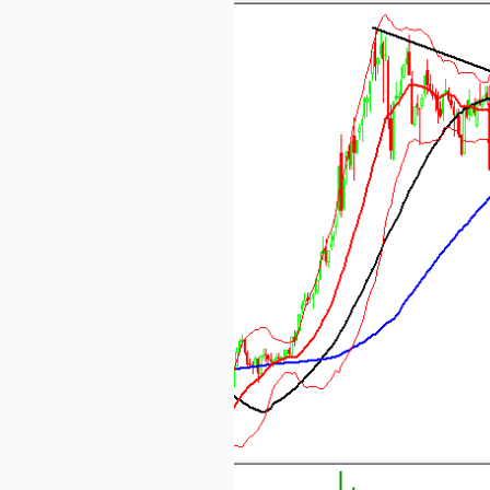
NGUYÊN
VẬT
LIỆU
CÔNG
NGHIỆP
TIÊU
DÙNG
KHÔNG
THIẾT