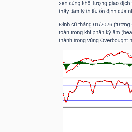
xen cùng khối lượng giao dịch 
thấy tâm lý thiếu ổn định của n
NGÀNH
Đỉnh cũ tháng 01/2026 (tương
toàn trong khi phân kỳ âm (bea
thành trong vùng Overbought nê
DOANH
NGHIỆP
CỔ
PHIẾU
PHÁI
SINH