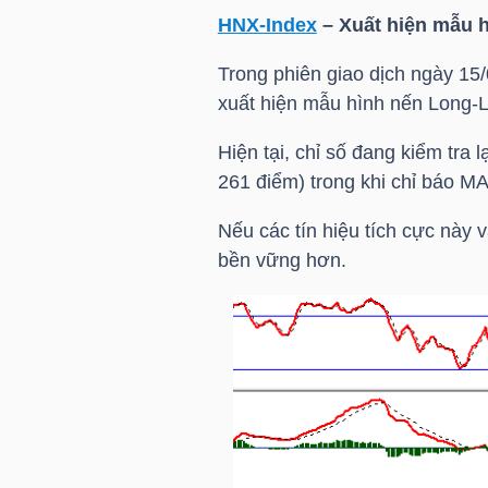
LIỆU
HNX-Index
– Xuất hiện mẫu 
Trong phiên giao dịch ngày 15
Ngành
xuất hiện mẫu hình nến Long-L
(-)
Hiện tại, chỉ số đang kiểm tra
VS-
261 điểm) trong khi chỉ báo MAC
SECTOR
Nếu các tín hiệu tích cực này v
bền vững hơn.
NĂNG
LƯỢNG