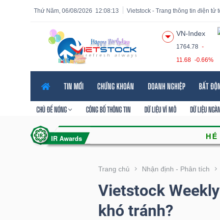
Thứ Năm, 06/08/2026
12:08:13
Vietstock - Trang thông tin điện tử
VN-Index
1764.78
-
11.68
-0.66%
Tất cả
Tính năng
Ngành
Mã chứng khoán
Lãnh
TIN MỚI
CHỨNG KHOÁN
DOANH NGHIỆP
BẤT ĐỘ
Tính
năng
CHỦ ĐỀ NÓNG
CÔNG BỐ THÔNG TIN
DỮ LIỆU VĨ MÔ
DỮ LIỆU NGÀ
(-)
VIETSTOCK
Trang chủ
Nhận định - Phân tích
Vietstock Weekly
CHỨNG
khó tránh?
KHOÁN