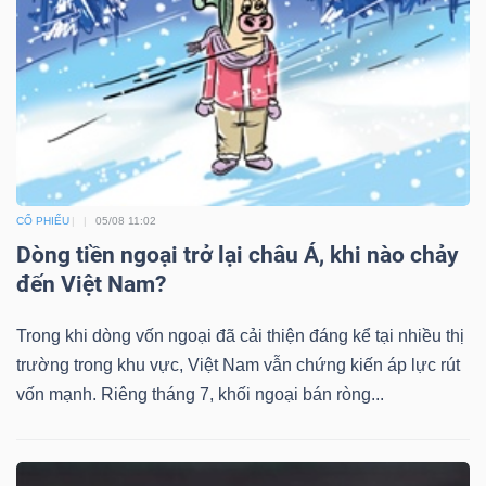
Bài
viết
của
tác
giả
(-)
CỔ PHIẾU
05/08 11:02
Dòng tiền ngoại trở lại châu Á, khi nào chảy
Báo
đến Việt Nam?
cáo
phân
Trong khi dòng vốn ngoại đã cải thiện đáng kể tại nhiều thị
tích
trường trong khu vực, Việt Nam vẫn chứng kiến áp lực rút
(-)
vốn mạnh. Riêng tháng 7, khối ngoại bán ròng...
Thuật