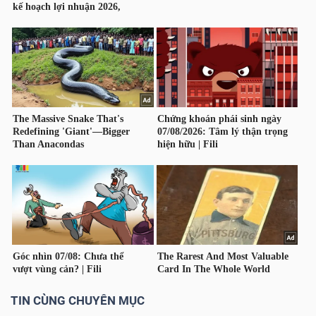
TÀI
CHÍNH
CÁ
NHÂN
PHÂN
TÍCH
VIETSTOCKFINANCE
VĨ
TIN CÙNG CHUYÊN MỤC
MÔ