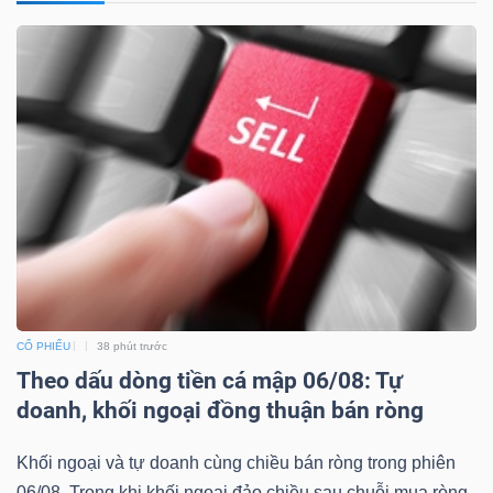
NGÀNH
DOANH
NGHIỆP
CỔ
PHIẾU
CỔ PHIẾU
38 phút trước
Theo dấu dòng tiền cá mập 06/08: Tự
doanh, khối ngoại đồng thuận bán ròng
PHÁI
Khối ngoại và tự doanh cùng chiều bán ròng trong phiên
SINH
06/08. Trong khi khối ngoại đảo chiều sau chuỗi mua ròng