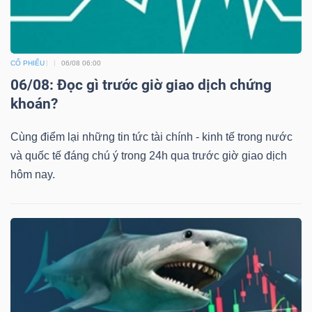
DỊCH
VỤ
TRUYỀN
THÔNG
CỔ PHIẾU
06/08 06:00
06/08: Đọc gì trước giờ giao dịch chứng
khoán?
Cùng điểm lại những tin tức tài chính - kinh tế trong nước
TIỆN
và quốc tế đáng chú ý trong 24h qua trước giờ giao dịch
ÍCH
hôm nay.
BẤT
ĐỘNG
SẢN