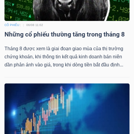
YẾU
CỔ PHIẾU
06/08 11:02
Những cổ phiếu thường tăng trong tháng 8
TIÊU
DÙNG
Tháng 8 được xem là giai đoạn giao mùa của thị trường
THIẾT
chứng khoán, khi thông tin kết quả kinh doanh bán niên
YẾU
dần phản ánh vào giá, trong khi dòng tiền bắt đầu định...
CHĂM
SÓC
SỨC
KHỎE