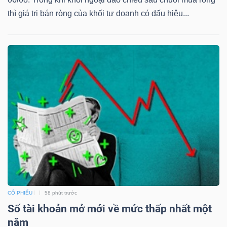
thì giá trị bán ròng của khối tự doanh có dấu hiệu...
TRÁI
PHIẾU
CÔNG
CỤ
ĐẦU
TƯ
TRUY
CỔ PHIẾU
58 phút trước
XUẤT
Số tài khoản mở mới về mức thấp nhất một
DỮ
năm