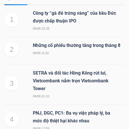
Công ty “gà đẻ trứng vàng” của bầu Đức
1
được chấp thuận IPO
05/08 22:28
Những cổ phiếu thường tăng trong tháng 8
2
06/08 11:02
SETRA và đối tác Hồng Kông rút lui,
Vietcombank nắm trọn Vietcombank
3
Tower
06/08 01:10
PNJ, DGC, PC1: Ba vụ việc pháp lý, ba
4
mức độ thiệt hại khác nhau
06/08 12:59