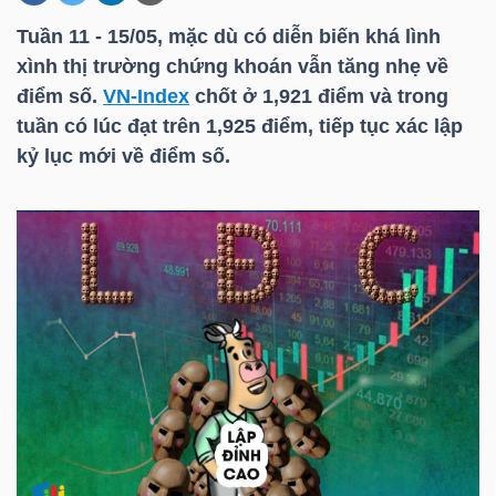
Tuần 11 - 15/05, mặc dù có diễn biến khá lình
xình thị trường chứng khoán vẫn tăng nhẹ về
DOANH
điểm số.
VN-Index
chốt ở 1,921 điểm và trong
NGHIỆP
tuần có lúc đạt trên 1,925 điểm, tiếp tục xác lập
kỷ lục mới về điểm số.
BẤT
ĐỘNG
SẢN
TÀI
CHÍNH