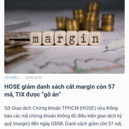
ngữ
(-)
Dịch
vụ
(-)
Đào
tạo
CỔ PHIẾU
05/08 10:55
HOSE giảm danh sách cắt margin còn 57
mã, TIX được “gỡ án”
Sở Giao dịch Chứng khoán TPHCM (HOSE) vừa thông
Sách
báo các mã chứng khoán không đủ điều kiện giao dịch ký
tài
quỹ (margin) đến ngày 03/08. Danh sách giảm còn 57 mã,
chính