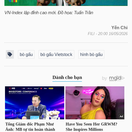
HÀNG
HÓA
VN-Index
lập đỉnh cao mới. Đồ họa: Tuấn Trần
Yến Chi
FILI
- 20:00 16/05/2026
KINH
TẾ
bò gấu
bò gấu Vietstock
hình bò gấu
THẾ
GIỚI
ĐÔNG
DƯƠNG