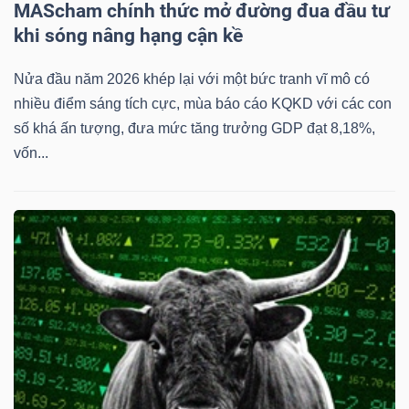
MAScham chính thức mở đường đua đầu tư
NGUYÊN
khi sóng nâng hạng cận kề
VẬT
LIỆU
Nửa đầu năm 2026 khép lại với một bức tranh vĩ mô có
nhiều điểm sáng tích cực, mùa báo cáo KQKD với các con
số khá ấn tượng, đưa mức tăng trưởng GDP đạt 8,18%,
vốn...
CÔNG
NGHIỆP
TIÊU
DÙNG
KHÔNG
THIẾT