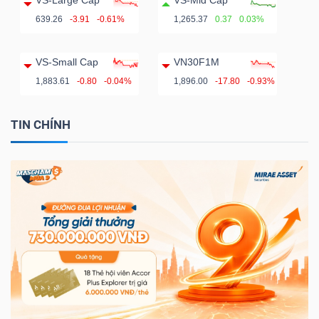
639.26
-3.91
-0.61%
1,265.37
0.37
0.03%
VS-Small Cap
VN30F1M
1,883.61
-0.80
-0.04%
1,896.00
-17.80
-0.93%
TIN CHÍNH