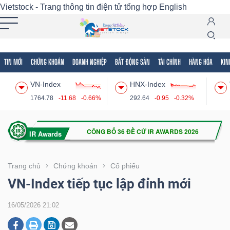
Vietstock - Trang thông tin điện tử tổng hợp
English
TIN MỚI
CHỨNG KHOÁN
DOANH NGHIỆP
BẤT ĐỘNG SẢN
TÀI CHÍNH
HÀNG HÓA
KIN
Tất cả
Tính năng
Ngành
Mã chứng khoán
Lãnh
VN-Index
HNX-Index
Tính
1764.78
-11.68
-0.66%
292.64
-0.95
-0.32%
năng
(-)
VIETSTOCK
Trang chủ
Chứng khoán
Cổ phiếu
VN-Index tiếp tục lập đỉnh mới
CHỨNG
16/05/2026 21:02
KHOÁN