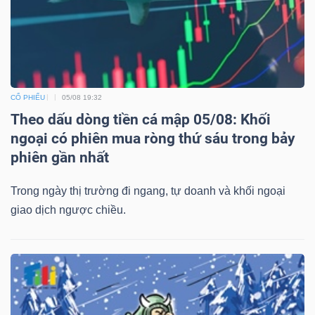
Mã
chứng
khoán
(-)
CỔ PHIẾU
05/08 19:32
Tất cả
Cổ phiếu
Chỉ số
Chứng chỉ quỹ
Chứng 
Theo dấu dòng tiền cá mập 05/08: Khối
ngoại có phiên mua ròng thứ sáu trong bảy
Lãnh
phiên gần nhất
đạo
(-)
Trong ngày thị trường đi ngang, tự doanh và khối ngoại
giao dịch ngược chiều.
Tất cả
Người nội bộ
Người liên quan
Cổ đông lớn
Tin
tức
(-)