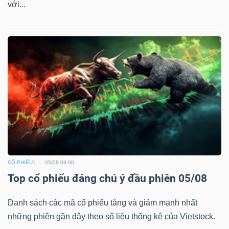
với...
Công
cụ
đầu
tư
CỔ PHIẾU
05/08 08:00
Truyền
Top cổ phiếu đáng chú ý đầu phiên 05/08
thông
tài
Danh sách các mã cổ phiếu tăng và giảm mạnh nhất
chính
những phiên gần đây theo số liệu thống kê của Vietstock.