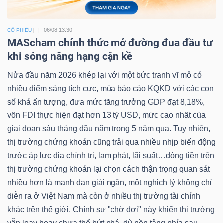
06/08 13:30
CỔ PHIẾU
MAScham chính thức mở đường đua đầu tư
khi sóng nâng hạng cận kề
Nửa đầu năm 2026 khép lại với một bức tranh vĩ mô có
nhiều điểm sáng tích cực, mùa báo cáo KQKD với các con
số khá ấn tượng, đưa mức tăng trưởng GDP đạt 8,18%,
vốn FDI thực hiện đạt hơn 13 tỷ USD, mức cao nhất của
giai đoạn sáu tháng đầu năm trong 5 năm qua. Tuy nhiên,
thị trường chứng khoán cũng trải qua nhiều nhịp biến động
trước áp lực địa chính trị, lạm phát, lãi suất…dòng tiền trên
thị trường chứng khoán lại chọn cách thận trọng quan sát
nhiều hơn là mạnh dạn giải ngân, một nghịch lý không chỉ
diễn ra ở Việt Nam mà còn ở nhiều thị trường tài chính
khác trên thế giới. Chính sự "chờ đợi" này khiến thị trường
vẫn loay hoay chưa thể bứt phá, dù nền tảng phía sau