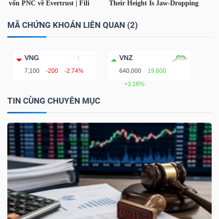
MÃ CHỨNG KHOÁN LIÊN QUAN (2)
TÀI
VNG
VNZ
CHÍNH
7,100
-200
-2.74%
640,000
19,600
+3.16%
TIN CÙNG CHUYÊN MỤC
CÔNG
NGHỆ
THÔNG
TIN