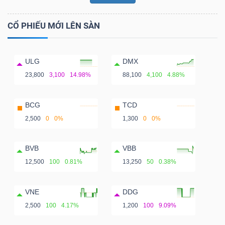
CỔ PHIẾU MỚI LÊN SÀN
ULG
DMX
23,800
3,100
14.98%
88,100
4,100
4.88%
BCG
TCD
2,500
0
0%
1,300
0
0%
BVB
VBB
12,500
100
0.81%
13,250
50
0.38%
VNE
DDG
2,500
100
4.17%
1,200
100
9.09%