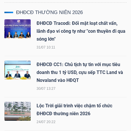
LIỆU
ĐHĐCĐ THƯỜNG NIÊN 2026
Ngành
ĐHĐCĐ Tracodi: Đối mặt loạt chất vấn,
(-)
lãnh đạo ví công ty như "con thuyền đi qua
sóng lớn"
VS-
31/07 10:11
SECTOR
ĐHĐCĐ CC1: Chủ tịch tự tin với mục tiêu
doanh thu 1 tỷ USD, cựu sếp TTC Land và
Novaland vào HĐQT
30/07 13:27
NĂNG
LƯỢNG
Lộc Trời giải trình việc chậm tổ chức
ĐHĐCĐ thường niên 2026
24/07 20:22