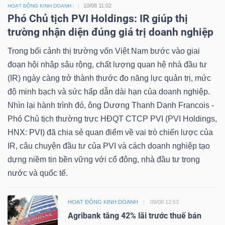
10/08 11:02
HOẠT ĐỘNG KINH DOANH
Phó Chủ tịch PVI Holdings: IR giúp thị
trường nhận diện đúng giá trị doanh nghiệp
Trong bối cảnh thị trường vốn Việt Nam bước vào giai
đoạn hội nhập sâu rộng, chất lượng quan hệ nhà đầu tư
(IR) ngày càng trở thành thước đo năng lực quản trị, mức
độ minh bạch và sức hấp dẫn dài hạn của doanh nghiệp.
Nhìn lại hành trình đó, ông Dương Thanh Danh Francois -
Phó Chủ tịch thường trực HĐQT CTCP PVI (PVI Holdings,
HNX: PVI) đã chia sẻ quan điểm về vai trò chiến lược của
IR, câu chuyện đầu tư của PVI và cách doanh nghiệp tạo
dựng niềm tin bền vững với cổ đông, nhà đầu tư trong
nước và quốc tế.
HOẠT ĐỘNG KINH DOANH
09/08 12:53
Agribank tăng 42% lãi trước thuế bán