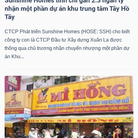
Sunshine Homes tính chi gần 2.3 ngàn tỷ
nhận một phần dự án khu trung tâm Tây Hồ
Tây
Dữ
CTCP Phát triển Sunshine Homes (HOSE: SSH) cho biết
liệu
công ty con là CTCP Đầu tư Xây dựng Xuân La được
tài
thông qua chủ trương nhận chuyển nhượng một phần dự
chính
án Khu...