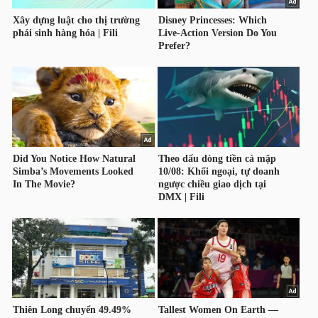
YẾU
TIÊU
DÙNG
THIẾT
YẾU
CHĂM
SÓC
SỨC
KHỎE