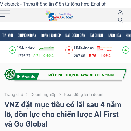
Vietstock - Trang thông tin điện tử tổng hợp
English
TIN MỚI
CHỨNG KHOÁN
DOANH NGHIỆP
BẤT ĐỘNG SẢN
TÀI CHÍNH
HÀNG HÓA
KIN
Tất cả
Tính năng
Ngành
Mã chứng khoán
Lãnh
VN-Index
HNX-Index
Tính
1776.77
8.71
0.49%
287.68
-5.76
-1.96%
năng
(-)
VIETSTOCK
Trang chủ
Doanh nghiệp
Hoạt động kinh doanh
VNZ đặt mục tiêu có lãi sau 4 năm
lỗ, dồn lực cho chiến lược AI First
CHỨNG
và Go Global
KHOÁN