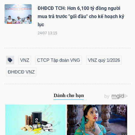
NGUYÊN
ĐHĐCĐ TCH: Hơn 6,100 tỷ đồng người
VẬT
mua trả trước "gối đầu" cho kế hoạch kỷ
LIỆU
lục
24/07 13:15
CÔNG
VNZ
CTCP Tập đoàn VNG
VNZ quý 1/2026
NGHIỆP
ĐHĐCĐ VNZ
TIÊU
DÙNG
KHÔNG
THIẾT