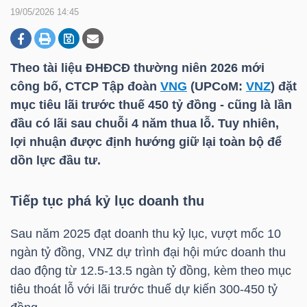
19/05/2026 14:45
DOANH
NGHIỆP
Theo tài liệu ĐHĐCĐ thường niên 2026 mới
công bố, CTCP Tập đoàn
VNG
(UPCoM:
VNZ
) đặt
mục tiêu lãi trước thuế 450 tỷ đồng - cũng là lần
đầu có lãi sau chuỗi 4 năm thua lỗ. Tuy nhiên,
BẤT
lợi nhuận được định hướng giữ lại toàn bộ để
ĐỘNG
dồn lực đầu tư.
SẢN
Tiếp tục phá kỷ lục doanh thu
TÀI
Sau năm 2025 đạt doanh thu kỷ lục, vượt mốc 10
CHÍNH
ngàn tỷ đồng,
VNZ
dự trình đại hội mức doanh thu
dao động từ 12.5-13.5 ngàn tỷ đồng, kèm theo mục
tiêu thoát lỗ với lãi trước thuế dự kiến 300-450 tỷ