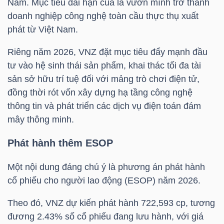
Nam. Mục tiêu dài hạn của là vươn mình trở thành
doanh nghiệp công nghệ toàn cầu thực thụ xuất
phát từ Việt Nam.
NGÀNH
Riêng năm 2026,
VNZ
đặt mục tiêu đẩy mạnh đầu
tư vào hệ sinh thái sản phẩm, khai thác tối đa tài
sản sở hữu trí tuệ đối với mảng trò chơi điện tử,
DOANH
đồng thời rót vốn xây dựng hạ tầng công nghệ
NGHIỆP
thông tin và phát triển các dịch vụ điện toán đám
mây thông minh.
Phát hành thêm ESOP
CỔ
PHIẾU
Một nội dung đáng chú ý là phương án phát hành
cổ phiếu cho người lao động (ESOP) năm 2026.
Theo đó,
VNZ
dự kiến phát hành 722,593 cp, tương
PHÁI
đương 2.43% số cổ phiếu đang lưu hành, với giá
SINH