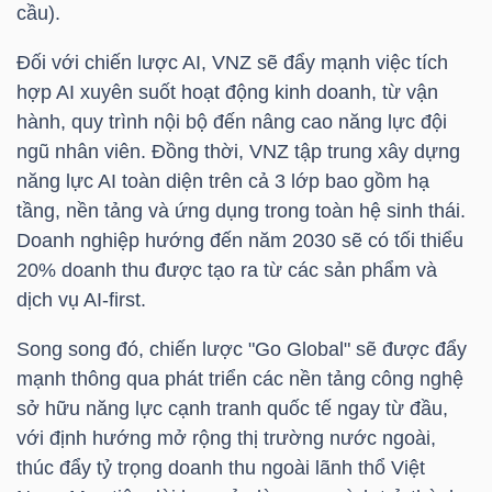
cầu).
TÀI
Đối với chiến lược AI,
VNZ
sẽ đẩy mạnh việc tích
CHÍNH
hợp AI xuyên suốt hoạt động kinh doanh, từ vận
CÁ
hành, quy trình nội bộ đến nâng cao năng lực đội
NHÂN
ngũ nhân viên. Đồng thời,
VNZ
tập trung xây dựng
năng lực AI toàn diện trên cả 3 lớp bao gồm hạ
tầng, nền tảng và ứng dụng trong toàn hệ sinh thái.
Doanh nghiệp hướng đến năm 2030 sẽ có tối thiểu
PHÂN
20% doanh thu được tạo ra từ các sản phẩm và
TÍCH
dịch vụ AI-first.
VIETSTOCKFINANCE
Song song đó, chiến lược "Go Global" sẽ được đẩy
mạnh thông qua phát triển các nền tảng công nghệ
sở hữu năng lực cạnh tranh quốc tế ngay từ đầu,
với định hướng mở rộng thị trường nước ngoài,
VĨ
thúc đẩy tỷ trọng doanh thu ngoài lãnh thổ Việt
MÔ