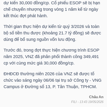
dự kiến 30,000 đồng/cp. Cổ phiếu ESOP sẽ bị hạn
chế chuyển nhượng trong vòng 1 năm kể từ ngày
kết thúc đợt phát hành.
TRÁI
PHIẾU
Thời gian thực hiện dự kiến từ quý 3/2026 và toàn
bộ số tiền thu được (khoảng 21.7 tỷ đồng) sẽ được
dùng để bổ sung nguồn vốn lưu động.
CÔNG
Trước đó, trong đợt thực hiện chương trình ESOP
CỤ
năm 2025,
VNZ
đã phân phối thành công 349,491
ĐẦU
cp với cùng mức giá 30,000 đồng/cp.
TƯ
ĐHĐCĐ thường niên 2026 của
VNZ
sẽ được tổ
chức vào sáng ngày 06/06 tại trụ sở Công ty -
VNG
Campus ở Đường số 13, P. Tân Thuận, TPHCM.
TRUY
XUẤT
Châu An
FILI
- 13:43 19/05/2026
DỮ