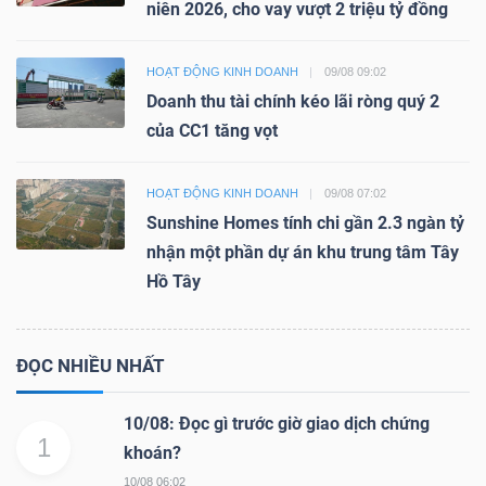
niên 2026, cho vay vượt 2 triệu tỷ đồng
HOẠT ĐỘNG KINH DOANH
09/08 09:02
Doanh thu tài chính kéo lãi ròng quý 2
của CC1 tăng vọt
HOẠT ĐỘNG KINH DOANH
09/08 07:02
Sunshine Homes tính chi gần 2.3 ngàn tỷ
nhận một phần dự án khu trung tâm Tây
Hồ Tây
ĐỌC NHIỀU NHẤT
10/08: Đọc gì trước giờ giao dịch chứng
1
khoán?
10/08 06:02