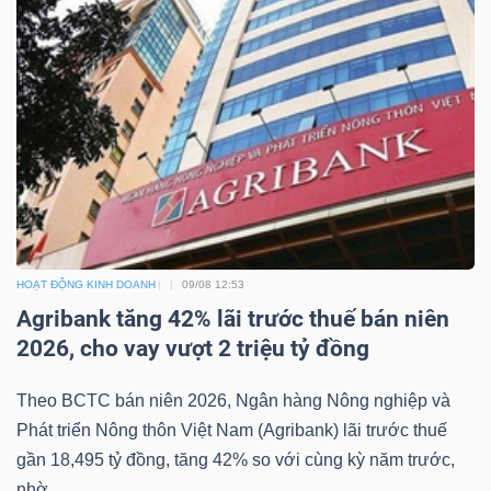
Bài
viết
của
tác
giả
(-)
Báo
HOẠT ĐỘNG KINH DOANH
09/08 12:53
cáo
Agribank tăng 42% lãi trước thuế bán niên
phân
2026, cho vay vượt 2 triệu tỷ đồng
tích
(-)
Theo BCTC bán niên 2026, Ngân hàng Nông nghiệp và
Phát triển Nông thôn Việt Nam (Agribank) lãi trước thuế
gần 18,495 tỷ đồng, tăng 42% so với cùng kỳ năm trước,
Thuật
nhờ...