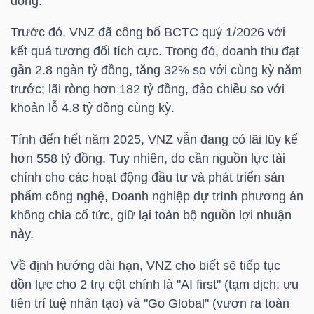
đồng.
HÀNG
HÓA
Trước đó,
VNZ
đã công bố BCTC quý 1/2026 với
kết quả tương đối tích cực. Trong đó, doanh thu đạt
gần 2.8 ngàn tỷ đồng, tăng 32% so với cùng kỳ năm
trước; lãi ròng hơn 182 tỷ đồng, đảo chiều so với
KINH
khoản lỗ 4.8 tỷ đồng cùng kỳ.
TẾ
Tính đến hết năm 2025,
VNZ
vẫn đang có lãi lũy kế
hơn 558 tỷ đồng. Tuy nhiên, do cần nguồn lực tài
chính cho các hoạt động đầu tư và phát triển sản
THẾ
phẩm công nghệ, Doanh nghiệp dự trình phương án
GIỚI
không chia cổ tức, giữ lại toàn bộ nguồn lợi nhuận
này.
ĐÔNG
Về định hướng dài hạn,
VNZ
cho biết sẽ tiếp tục
DƯƠNG
dồn lực cho 2 trụ cột chính là "AI first" (tạm dịch: ưu
tiên trí tuệ nhân tạo) và "Go Global" (vươn ra toàn