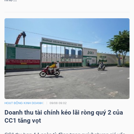
ngữ
(-)
Dịch
vụ
(-)
Đào
tạo
HOẠT ĐỘNG KINH DOANH
09/08 09:02
Doanh thu tài chính kéo lãi ròng quý 2 của
Sách
CC1 tăng vọt
tài
chính