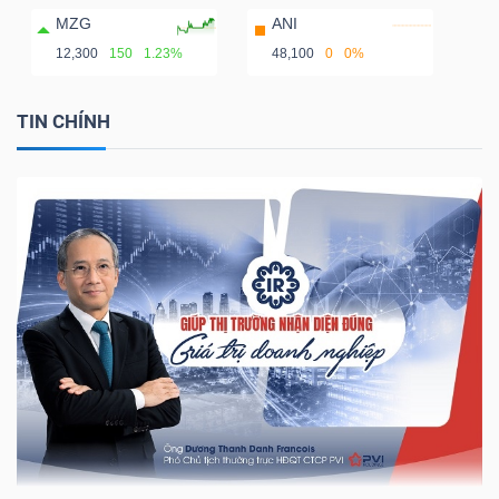
MZG
ANI
12,300
150
1.23%
48,100
0
0%
TIN CHÍNH