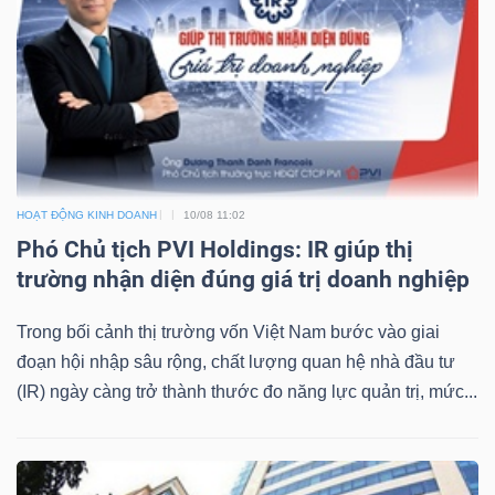
Mã
chứng
khoán
(-)
Tất cả
Cổ phiếu
Chỉ số
Chứng chỉ quỹ
Chứng 
HOẠT ĐỘNG KINH DOANH
10/08 11:02
Lãnh
Phó Chủ tịch PVI Holdings: IR giúp thị
đạo
trường nhận diện đúng giá trị doanh nghiệp
(-)
Trong bối cảnh thị trường vốn Việt Nam bước vào giai
Tất cả
Người nội bộ
Người liên quan
Cổ đông lớn
đoạn hội nhập sâu rộng, chất lượng quan hệ nhà đầu tư
(IR) ngày càng trở thành thước đo năng lực quản trị, mức...
Tin
tức
(-)