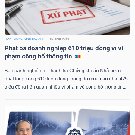
DỊCH
VỤ
TRUYỀN
THÔNG
HOẠT ĐỘNG KINH DOANH
53 phút trước
Phạt ba doanh nghiệp 610 triệu đồng vì vi
phạm công bố thông tin
TIỆN
Ba doanh nghiệp bị Thanh tra Chứng khoán Nhà nước
ÍCH
phạt tổng cộng 610 triệu đồng, trong đó mức cao nhất 425
triệu đồng liên quan nhiều vi phạm về công bố thông tin...
BẤT
ĐỘNG
SẢN