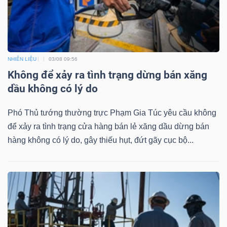
NHIÊN LIỆU
03/08 09:56
Công
Không để xảy ra tình trạng dừng bán xăng
cụ
dầu không có lý do
đầu
tư
Phó Thủ tướng thường trực Phạm Gia Túc yêu cầu không
để xảy ra tình trạng cửa hàng bán lẻ xăng dầu dừng bán
hàng không có lý do, gây thiếu hụt, đứt gãy cục bộ...
Truyền
thông
tài
chính