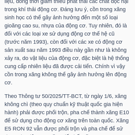
liệu, đồng thời giảm thiểu phát thải các chất độc hại
trong khí thải động cơ. Đáng lưu ý, cồn trong xăng
sinh học có thể gây ảnh hưởng đến một số loại
NGÀNH
gioăng cao su, nhựa của động cơ. Tuy nhiên, đó là
đối với các loại xe sử dụng động cơ thế hệ cũ
(trước năm 1993), còn đối với các xe có động cơ
sản xuất sau năm 1993 điều này gần như là không
DOANH
xảy ra, do vật liệu của động cơ, đặc biệt là hệ thống
NGHIỆP
cung cấp nhiên liệu đã được cải tiến. Chính vì vậy
cồn trong xăng không thể gây ảnh hưởng lên động
cơ.
CỔ
PHIẾU
Theo Thông tư 50/2025/TT-BCT, từ ngày 1/6, xăng
không chì (theo quy chuẩn kỹ thuật quốc gia hiện
hành) phải được phối trộn, pha chế thành xăng E10
để sử dụng cho động cơ xăng trên toàn quốc. Xăng
PHÁI
E5 RON 92 vẫn được phối trộn và pha chế để sử
SINH