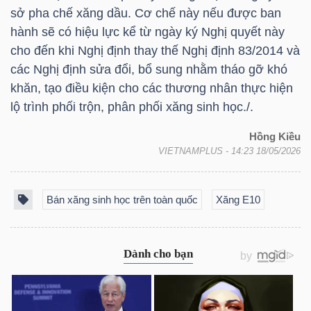
NGUYÊN
sở pha chế xăng dầu. Cơ chế này nếu được ban
hành sẽ có hiệu lực kể từ ngày ký Nghị quyết này
VẬT
cho đến khi Nghị định thay thế Nghị định 83/2014 và
LIỆU
các Nghị định sửa đổi, bổ sung nhằm tháo gỡ khó
khăn, tạo điều kiện cho các thương nhân thực hiện
lộ trình phối trộn, phân phối xăng sinh học./.
CÔNG
Hồng Kiều
VIETNAMPLUS
- 14:23 18/05/2026
NGHIỆP
Bán xăng sinh học trên toàn quốc
Xăng E10
TIÊU
DÙNG
KHÔNG
THIẾT