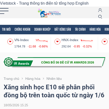
Vietstock - Trang thông tin điện tử tổng hợp
English
TIN MỚI
CHỨNG KHOÁN
DOANH NGHIỆP
BẤT ĐỘNG SẢN
TÀI CHÍNH
HÀNG HÓA
KIN
Tất cả
Tính năng
Ngành
Mã chứng khoán
Lãnh
VN-Index
HNX-Index
Tính
1764.78
-11.68
-0.66%
292.64
-0.95
-0.32%
năng
(-)
VIETSTOCK
Trang chủ
Hàng hóa
Nhiên liệu
Xăng sinh học E10 sẽ phân phối
đồng bộ trên toàn quốc từ ngày 1/6
CHỨNG
KHOÁN
18/05/2026 15:25