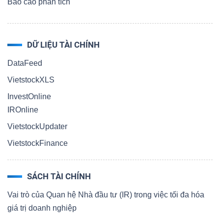
Báo cáo phân tích
DỮ LIỆU TÀI CHÍNH
DataFeed
VietstockXLS
InvestOnline
IROnline
VietstockUpdater
VietstockFinance
SÁCH TÀI CHÍNH
Vai trò của Quan hệ Nhà đầu tư (IR) trong việc tối đa hóa
giá trị doanh nghiệp