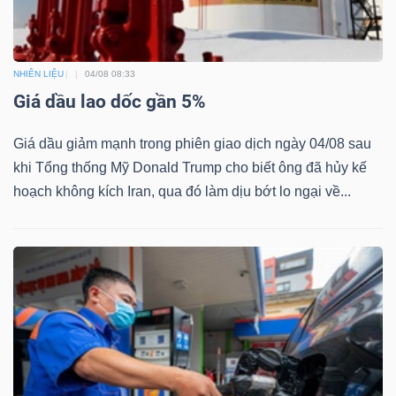
ngữ
(-)
NHIÊN LIỆU
04/08 08:33
Dịch
Giá dầu lao dốc gần 5%
vụ
(-)
Giá dầu giảm mạnh trong phiên giao dịch ngày 04/08 sau
khi Tổng thống Mỹ Donald Trump cho biết ông đã hủy kế
hoạch không kích Iran, qua đó làm dịu bớt lo ngại về...
Đào
tạo
Sách
tài
chính