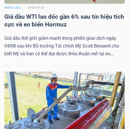
Mã
NHIÊN LIỆU
05/08 08:23
chứng
Giá dầu WTI lao dốc gần 6% sau tín hiệu tích
khoán
cực về eo biển Hormuz
(-)
Giá dầu thế giới giảm mạnh trong phiên giao dịch ngày
Tất cả
Cổ phiếu
Chỉ số
Chứng chỉ quỹ
Chứng 
04/08 sau khi Bộ trưởng Tài chính Mỹ Scott Bessent cho
biết Mỹ và Iran có thể đạt được thỏa thuận mở lại eo...
Lãnh
đạo
(-)
Tất cả
Người nội bộ
Người liên quan
Cổ đông lớn
Tin
tức
(-)