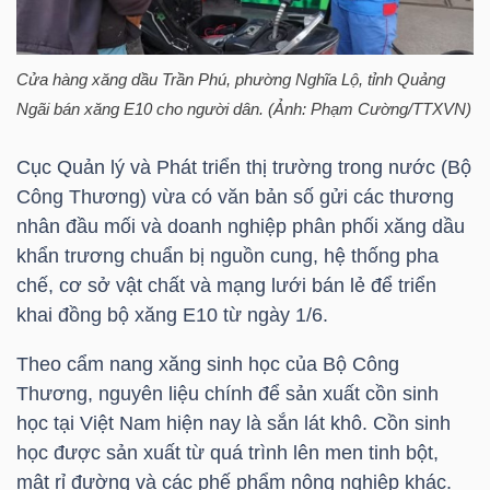
HÀNG
HÓA
Cửa hàng xăng dầu Trần Phú, phường Nghĩa Lộ, tỉnh Quảng
Ngãi bán xăng E10 cho người dân. (Ảnh: Phạm Cường/TTXVN)
KINH
Cục Quản lý và Phát triển thị trường trong nước (Bộ
TẾ
Công Thương) vừa có văn bản số gửi các thương
nhân đầu mối và doanh nghiệp phân phối xăng dầu
khẩn trương chuẩn bị nguồn cung, hệ thống pha
THẾ
chế, cơ sở vật chất và mạng lưới bán lẻ để triển
GIỚI
khai đồng bộ xăng E10 từ ngày 1/6.
Theo cẩm nang xăng sinh học của Bộ Công
Thương, nguyên liệu chính để sản xuất cồn sinh
ĐÔNG
học tại Việt Nam hiện nay là sắn lát khô. Cồn sinh
DƯƠNG
học được sản xuất từ quá trình lên men tinh bột,
mật rỉ đường và các phế phẩm nông nghiệp khác.