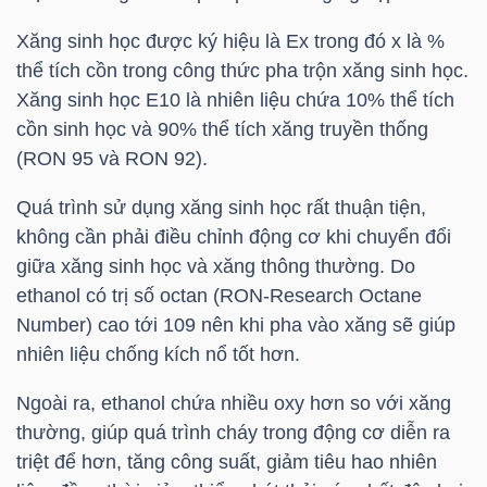
Xăng sinh học được ký hiệu là Ex trong đó x là %
TÀI
thể tích cồn trong công thức pha trộn xăng sinh học.
CHÍNH
Xăng sinh học E10 là nhiên liệu chứa 10% thể tích
CÁ
cồn sinh học và 90% thể tích xăng truyền thống
NHÂN
(RON 95 và RON 92).
Quá trình sử dụng xăng sinh học rất thuận tiện,
không cần phải điều chỉnh động cơ khi chuyển đổi
PHÂN
giữa xăng sinh học và xăng thông thường. Do
TÍCH
ethanol có trị số octan (RON-Research Octane
VIETSTOCKFINANCE
Number) cao tới 109 nên khi pha vào xăng sẽ giúp
nhiên liệu chống kích nổ tốt hơn.
Ngoài ra, ethanol chứa nhiều oxy hơn so với xăng
thường, giúp quá trình cháy trong động cơ diễn ra
VĨ
triệt để hơn, tăng công suất, giảm tiêu hao nhiên
MÔ