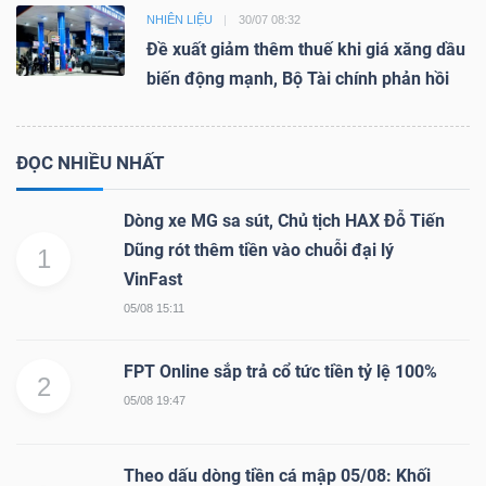
NHIÊN LIỆU
30/07 08:32
Đề xuất giảm thêm thuế khi giá xăng dầu
biến động mạnh, Bộ Tài chính phản hồi
ĐỌC NHIỀU NHẤT
Dòng xe MG sa sút, Chủ tịch HAX Đỗ Tiến
Dũng rót thêm tiền vào chuỗi đại lý
1
VinFast
05/08 15:11
FPT Online sắp trả cổ tức tiền tỷ lệ 100%
2
05/08 19:47
Theo dấu dòng tiền cá mập 05/08: Khối