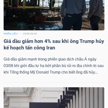
Dữ
liệu
NHIÊN LIỆU
03/08 08:46
tài
Giá dầu giảm hơn 4% sau khi ông Trump hủy
chính
kế hoạch tấn công Iran
Giá dầu giảm mạnh trong phiên giao dịch châu Á ngày
03/08 khi giới đầu tư hạ bớt phần bù rủi ro địa chính trị sau
khi Tổng thống Mỹ Donald Trump cho biết ông đã hủy...