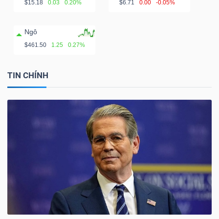
$15.18
0.03
0.20%
$6.71
0.00
-0.05%
Ngô
$461.50
1.25
0.27%
TIN CHÍNH