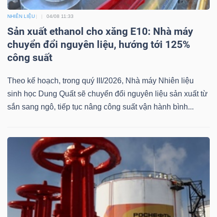
NHIÊN LIỆU
04/08 11:33
Bài
Sản xuất ethanol cho xăng E10: Nhà máy
viết
chuyển đổi nguyên liệu, hướng tới 125%
của
công suất
tác
giả
Theo kế hoạch, trong quý III/2026, Nhà máy Nhiên liệu
(-)
sinh học Dung Quất sẽ chuyển đổi nguyên liệu sản xuất từ
sắn sang ngô, tiếp tục nâng công suất vận hành bình...
Báo
cáo
phân
tích
(-)
Thuật