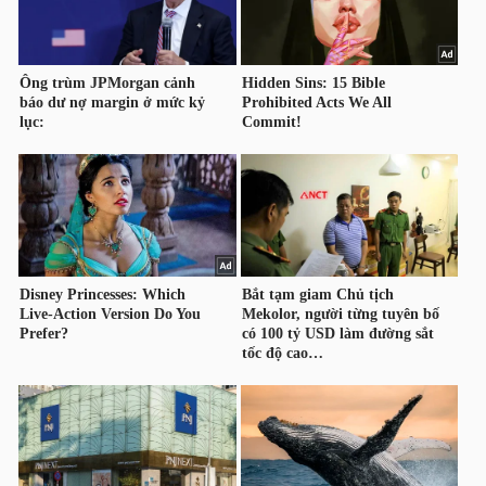
YẾU
TIÊU
DÙNG
THIẾT
YẾU
CHĂM
SÓC
SỨC
KHỎE