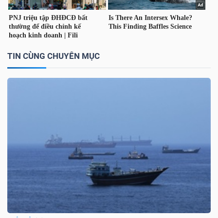
TÀI
TIN CÙNG CHUYÊN MỤC
CHÍNH
CÔNG
NGHỆ
THÔNG
TIN