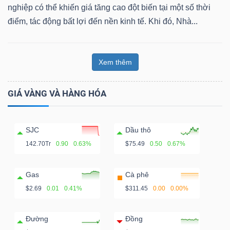
nghiệp có thể khiến giá tăng cao đột biến tại một số thời
điểm, tác động bất lợi đến nền kinh tế. Khi đó, Nhà...
Xem thêm
GIÁ VÀNG VÀ HÀNG HÓA
SJC
Dầu thô
142.70Tr
0.90
0.63%
$75.49
0.50
0.67%
Gas
Cà phê
$2.69
0.01
0.41%
$311.45
0.00
0.00%
Đường
Đồng