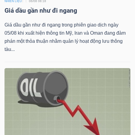
DỊCH
NHIÊN LIỆU
06/08 08:18
Giá dầu gần như đi ngang
VỤ
TRUYỀN
Giá dầu gần như đi ngang trong phiên giao dịch ngày
THÔNG
05/08 khi xuất hiện thông tin Mỹ, Iran và Oman đang đàm
phán một thỏa thuận nhằm quản lý hoạt động lưu thông
tàu...
TIỆN
ÍCH
BẤT
ĐỘNG
SẢN