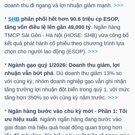
NGUYÊN
doanh thu đi ngang và lợi nhuận giảm mạnh.
>>>
VẬT
*
SHB
phân phối hết hơn 90.6 triệu cp ESOP,
LIỆU
tăng vốn điều lệ lên gần 49,000 tỷ
. Ngân hàng
TMCP Sài Gòn - Hà Nội (
HOSE
:
SHB
) vừa công bố
kết quả phát hành cổ phiếu theo chương trình lựa
chọn cho người lao động (ESOP).
>>>
CÔNG
*
Ngành gạo quý 1/2026: Doanh thu giảm, lợi
NGHIỆP
nhuận vẫn bứt phá
. Dù doanh thu giảm 13% so
với cùng kỳ, nhóm doanh nghiệp gạo vẫn ghi nhận
tăng trưởng lợi nhuận đột biến trong quý 1, với mức
tăng hơn 350% so với cùng kỳ năm trước.
>>>
TIÊU
*
Ngân hàng bước vào chu kỳ mới - Phần 1: Tối
DÙNG
ưu hiệu suất
. Ngành ngân hàng đang bước vào
KHÔNG
giai đoạn mà hiệu quả hoạt động quan trọng hơn
THIẾT