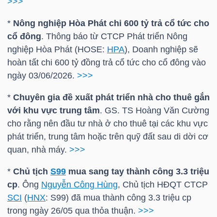
>>>
*
Nông nghiệp Hòa Phát chi 600 tỷ trả cổ tức cho
NGÀNH
cổ đông
. Thông báo từ CTCP Phát triển Nông
nghiệp Hòa Phát (
HOSE
:
HPA
), Doanh nghiệp sẽ
hoàn tất chi 600 tỷ đồng trả cổ tức cho cổ đông vào
ngày 03/06/2026.
>>>
DOANH
NGHIỆP
*
Chuyên gia đề xuất phát triển nhà cho thuê gắn
với khu vực trung tâm
. GS. TS Hoàng Văn Cường
cho rằng nên đầu tư nhà ở cho thuê tại các khu vực
phát triển, trung tâm hoặc trên quỹ đất sau di dời cơ
CỔ
quan, nhà máy.
>>>
PHIẾU
*
Chủ tịch
S99
mua sang tay thành công 3.3 triệu
cp
. Ông
Nguyễn Công Hùng
, Chủ tịch HĐQT CTCP
SCI
(
HNX
:
S99
) đã mua thành công 3.3 triệu cp
PHÁI
trong ngày 26/05 qua thỏa thuận.
>>>
SINH