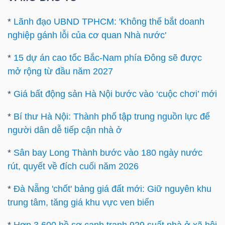
Bài
*
Lãnh đạo UBND TPHCM: 'Không thể bắt doanh
viết
nghiệp gánh lỗi của cơ quan Nhà nước'
của
*
15 dự án cao tốc Bắc-Nam phía Đông sẽ được
tác
mở rộng từ đầu năm 2027
giả
(-)
*
Giá bất động sản Hà Nội bước vào ‘cuộc chơi’ mới
*
Bí thư Hà Nội: Thành phố tập trung nguồn lực để
Báo
người dân dễ tiếp cận nhà ở
cáo
phân
*
Sân bay Long Thành bước vào 180 ngày nước
tích
rút, quyết về đích cuối năm 2026
(-)
*
Đà Nẵng 'chốt' bảng giá đất mới: Giữ nguyên khu
trung tâm, tăng giá khu vực ven biển
Thuật