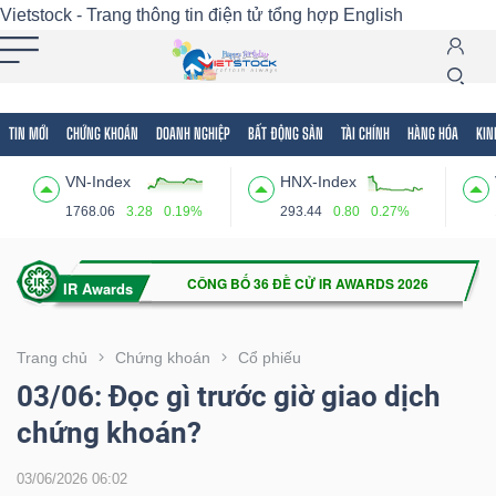
Vietstock - Trang thông tin điện tử tổng hợp
English
TIN MỚI
CHỨNG KHOÁN
DOANH NGHIỆP
BẤT ĐỘNG SẢN
TÀI CHÍNH
HÀNG HÓA
KIN
Tất cả
Tính năng
Ngành
Mã chứng khoán
Lãnh
VN-Index
HNX-Index
Tính
1768.06
3.28
0.19%
293.44
0.80
0.27%
năng
(-)
VIETSTOCK
Trang chủ
Chứng khoán
Cổ phiếu
03/06: Đọc gì trước giờ giao dịch
chứng khoán?
CHỨNG
KHOÁN
03/06/2026 06:02