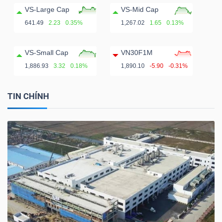
VS-Large Cap
VS-Mid Cap
641.49
2.23
0.35%
1,267.02
1.65
0.13%
VS-Small Cap
VN30F1M
1,886.93
3.32
0.18%
1,890.10
-5.90
-0.31%
TIN CHÍNH