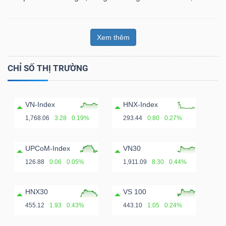
Xem thêm
CHỈ SỐ THỊ TRƯỜNG
VN-Index
HNX-Index
1,768.06
3.28
0.19%
293.44
0.80
0.27%
UPCoM-Index
VN30
126.88
0.06
0.05%
1,911.09
8.30
0.44%
HNX30
VS 100
455.12
1.93
0.43%
443.10
1.05
0.24%