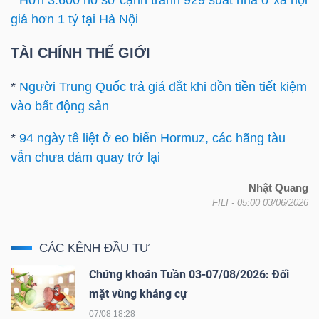
*
Hơn 3.600 hồ sơ cạnh tranh 929 suất nhà ở xã hội
ngữ
giá hơn 1 tỷ tại Hà Nội
(-)
TÀI CHÍNH THẾ GIỚI
Dịch
*
Người Trung Quốc trả giá đắt khi dồn tiền tiết kiệm
vụ
vào bất động sản
(-)
*
94 ngày tê liệt ở eo biển Hormuz, các hãng tàu
vẫn chưa dám quay trở lại
Đào
tạo
Nhật Quang
FILI
- 05:00 03/06/2026
CÁC KÊNH ĐẦU TƯ
Chứng khoán Tuần 03-07/08/2026: Đối
Sách
mặt vùng kháng cự
tài
chính
07/08 18:28