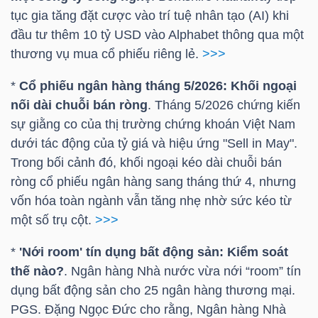
tục gia tăng đặt cược vào trí tuệ nhân tạo (AI) khi
đầu tư thêm 10
tỷ USD
vào Alphabet thông qua một
thương vụ mua cổ phiếu riêng lẻ.
>>>
TÀI
*
Cổ phiếu ngân hàng tháng 5/2026: Khối ngoại
CHÍNH
nối dài chuỗi bán ròng
. Tháng 5/2026 chứng kiến
sự giằng co của thị trường chứng khoán Việt Nam
dưới tác động của tỷ giá và hiệu ứng "Sell in May".
Trong bối cảnh đó, khối ngoại kéo dài chuỗi bán
CÔNG
ròng cổ phiếu ngân hàng sang tháng thứ 4, nhưng
NGHỆ
vốn hóa toàn ngành vẫn tăng nhẹ nhờ sức kéo từ
THÔNG
một số trụ cột.
>>>
TIN
*
'Nới room' tín dụng bất động sản: Kiểm soát
thế nào?
. Ngân hàng Nhà nước vừa nới “room” tín
dụng bất động sản cho 25 ngân hàng thương mại.
PGS.
Đặng Ngọc Đức cho rằng, Ngân hàng Nhà