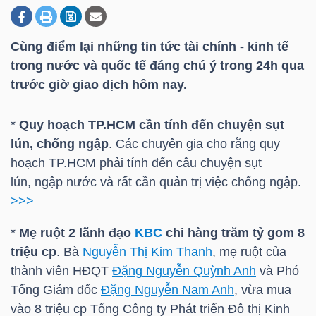
Cùng điểm lại những tin tức tài chính - kinh tế
DOANH
trong nước và quốc tế đáng chú ý trong 24h qua
NGHIỆP
trước giờ giao dịch hôm nay.
*
Quy hoạch
TP.HCM
cần tính đến chuyện sụt
BẤT
lún, chống ngập
. Các chuyên gia cho rằng quy
ĐỘNG
hoạch
TP.HCM
phải tính đến câu chuyện sụt
SẢN
lún, ngập nước và rất cần quản trị việc chống ngập.
>>>
*
Mẹ ruột 2 lãnh đạo
KBC
chi hàng trăm tỷ gom 8
TÀI
triệu cp
. Bà
Nguyễn Thị Kim Thanh
, mẹ ruột của
CHÍNH
thành viên HĐQT
Đặng Nguyễn Quỳnh Anh
và Phó
Tổng Giám đốc
Đặng Nguyễn Nam Anh
, vừa mua
vào 8 triệu cp Tổng Công ty Phát triển Đô thị Kinh