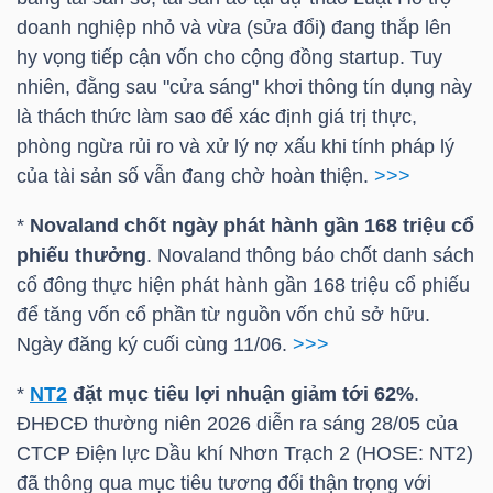
LIỆU
doanh nghiệp nhỏ và vừa (sửa đổi) đang thắp lên
hy vọng tiếp cận vốn cho cộng đồng startup. Tuy
Ngành
nhiên, đằng sau "cửa sáng" khơi thông tín dụng này
(-)
là thách thức làm sao để xác định giá trị thực,
phòng ngừa rủi ro và xử lý nợ xấu khi tính pháp lý
VS-
của tài sản số vẫn đang chờ hoàn thiện.
>>>
SECTOR
*
Novaland chốt ngày phát hành gần 168 triệu cổ
phiếu thưởng
. Novaland thông báo chốt danh sách
cổ đông thực hiện phát hành gần 168 triệu cổ phiếu
để tăng vốn cổ phần từ nguồn vốn chủ sở hữu.
Ngày đăng ký cuối cùng 11/06.
>>>
NĂNG
LƯỢNG
*
NT2
đặt mục tiêu lợi nhuận giảm tới 62%
.
ĐHĐCĐ thường niên 2026 diễn ra sáng 28/05 của
CTCP Điện lực Dầu khí Nhơn Trạch 2 (
HOSE
:
NT2
)
đã thông qua mục tiêu tương đối thận trọng với