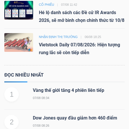
CỔ PHIẾU
07/08 11:42
Hé lộ danh sách các Đề cử IR Awards
2026, sẽ mở bình chọn chính thức từ 10/8
NHẬN ĐỊNH THỊ TRƯỜNG
06/08 18:25
Vietstock Daily 07/08/2026: Hiện tượng
rung lắc sẽ còn tiếp diễn
ĐỌC NHIỀU NHẤT
Vàng thế giới tăng 4 phiên liên tiếp
1
07/08 08:34
Dow Jones quay đầu giảm hơn 460 điểm
2
07/08 08:26