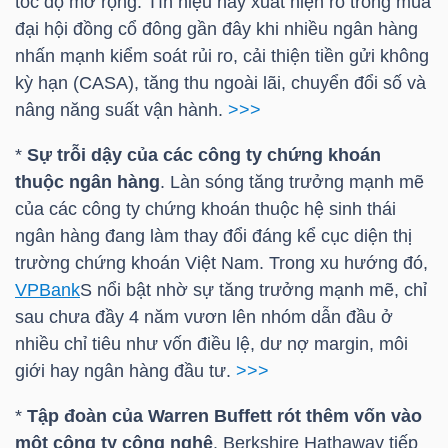
tốc độ mở rộng. Tín hiệu này xuất hiện rõ trong mùa
YẾU
đại hội đồng cổ đông gần đây khi nhiều ngân hàng
nhấn mạnh kiểm soát rủi ro, cải thiện tiền gửi không
kỳ hạn (CASA), tăng thu ngoài lãi, chuyển đổi số và
nâng năng suất vận hành.
>>>
TIÊU
*
Sự trỗi dậy của các công ty chứng khoán
DÙNG
thuộc ngân hàng
. Làn sóng tăng trưởng mạnh mẽ
THIẾT
của các công ty chứng khoán thuộc hệ sinh thái
YẾU
ngân hàng đang làm thay đổi đáng kể cục diện thị
trường chứng khoán Việt Nam. Trong xu hướng đó,
VPBank
S nổi bật nhờ sự tăng trưởng mạnh mẽ, chỉ
sau chưa đầy 4 năm vươn lên nhóm dẫn đầu ở
CHĂM
nhiều chỉ tiêu như vốn điều lệ, dư nợ margin, môi
SÓC
giới hay ngân hàng đầu tư.
>>>
SỨC
*
Tập đoàn của Warren Buffett rót thêm vốn vào
KHỎE
một công ty công nghệ
. Berkshire Hathaway tiếp