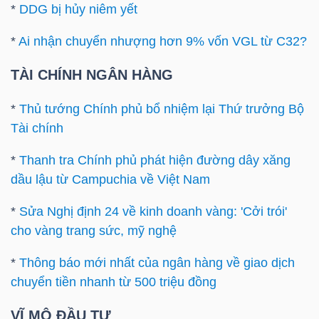
*
DDG bị hủy niêm yết
Mã
chứng
*
Ai nhận chuyển nhượng hơn 9% vốn VGL từ C32?
khoán
TÀI CHÍNH NGÂN HÀNG
(-)
*
Thủ tướng Chính phủ bổ nhiệm lại Thứ trưởng Bộ
Tất cả
Cổ phiếu
Chỉ số
Chứng chỉ quỹ
Chứng 
Tài chính
Lãnh
*
Thanh tra Chính phủ phát hiện đường dây xăng
đạo
dầu lậu từ Campuchia về Việt Nam
(-)
*
Sửa Nghị định 24 về kinh doanh vàng: 'Cởi trói'
Tất cả
Người nội bộ
Người liên quan
Cổ đông lớn
cho vàng trang sức, mỹ nghệ
Tin
*
Thông báo mới nhất của ngân hàng về giao dịch
tức
chuyển tiền nhanh từ 500 triệu đồng
(-)
VĨ MÔ ĐẦU TƯ