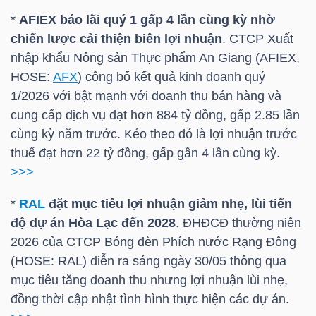
*
AFIEX báo lãi quý 1 gấp 4 lần cùng kỳ nhờ
TÀI
chiến lược cải thiện biên lợi nhuận
. CTCP Xuất
CHÍNH
nhập khẩu Nông sản Thực phẩm An Giang (AFIEX,
CÁ
HOSE
:
AFX
) công bố kết quả kinh doanh quý
NHÂN
1/2026 với bật mạnh với doanh thu bán hàng và
cung cấp dịch vụ đạt hơn 884 tỷ đồng, gấp 2.85 lần
cùng kỳ năm trước. Kéo theo đó là lợi nhuận trước
thuế đạt hơn 22 tỷ đồng, gấp gần 4 lần cùng kỳ.
PHÂN
>>>
TÍCH
VIETSTOCKFINANCE
*
RAL
đặt mục tiêu lợi nhuận giảm nhẹ, lùi tiến
độ dự án Hòa Lạc đến 2028
. ĐHĐCĐ thường niên
2026 của CTCP Bóng đèn Phích nước Rạng Đông
(
HOSE
:
RAL
) diễn ra sáng ngày 30/05 thông qua
mục tiêu tăng doanh thu nhưng lợi nhuận lùi nhẹ,
VĨ
đồng thời cập nhật tình hình thực hiện các dự án.
MÔ