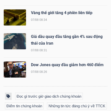
Vàng thế giới tăng 4 phiên liên tiếp
07/08 08:34
Công
Giá dầu quay đầu tăng gần 4% sau động
cụ
thái của Iran
đầu
tư
07/08 08:31
Dow Jones quay đầu giảm hơn 460 điểm
07/08 08:26
Truyền
thông
tài
Đọc gì trước giờ giao dịch chứng khoán
chính
Điểm tin chứng khoán
Những tin tức đáng chú ý về TTCK