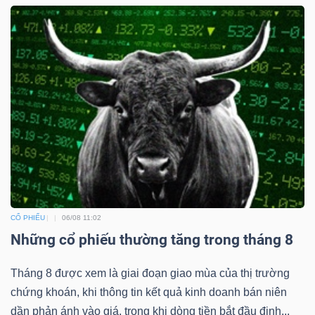
CỔ PHIẾU
06/08 11:02
Những cổ phiếu thường tăng trong tháng 8
Tháng 8 được xem là giai đoạn giao mùa của thị trường
chứng khoán, khi thông tin kết quả kinh doanh bán niên
dần phản ánh vào giá, trong khi dòng tiền bắt đầu định...