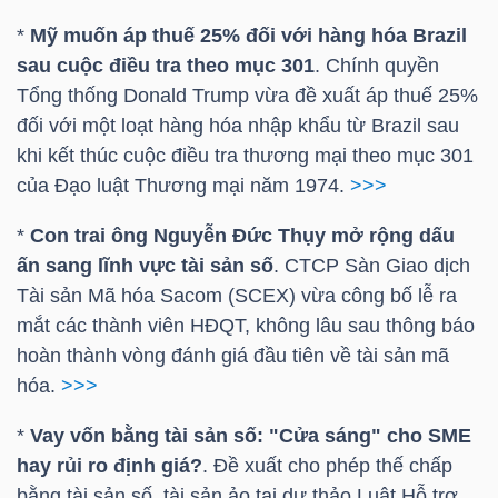
*
Mỹ muốn áp thuế 25% đối với hàng hóa Brazil
sau cuộc điều tra theo mục 301
. Chính quyền
TRÁI
Tổng thống Donald Trump vừa đề xuất áp thuế 25%
PHIẾU
đối với một loạt hàng hóa nhập khẩu từ Brazil sau
khi kết thúc cuộc điều tra thương mại theo mục 301
của Đạo luật Thương mại năm 1974.
>>>
CÔNG
*
Con trai ông Nguyễn Đức Thụy mở rộng dấu
CỤ
ấn sang lĩnh vực tài sản số
. CTCP Sàn Giao dịch
ĐẦU
Tài sản Mã hóa Sacom (SCEX) vừa công bố lễ ra
TƯ
mắt các thành viên HĐQT, không lâu sau thông báo
hoàn thành vòng đánh giá đầu tiên về tài sản mã
hóa.
>>>
TRUY
*
Vay vốn bằng tài sản số: "Cửa sáng" cho SME
XUẤT
hay rủi ro định giá?
. Đề xuất cho phép thế chấp
DỮ
bằng tài sản số, tài sản ảo tại dự thảo Luật Hỗ trợ