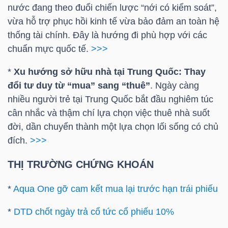
DỊCH
nước đang theo đuổi chiến lược “nới có kiểm soát”,
VỤ
vừa hỗ trợ phục hồi kinh tế vừa bảo đảm an toàn hệ
TRUYỀN
thống tài chính. Đây là hướng đi phù hợp với các
THÔNG
chuẩn mực quốc tế.
>>>
*
Xu hướng sở hữu nhà tại Trung Quốc: Thay
đổi tư duy từ “mua” sang “thuê”
. Ngày càng
nhiều người trẻ tại Trung Quốc bắt đầu nghiêm túc
TIỆN
cân nhắc và thậm chí lựa chọn việc thuê nhà suốt
ÍCH
đời, dần chuyển thành một lựa chọn lối sống có chủ
đích.
>>>
THỊ TRƯỜNG CHỨNG KHOÁN
BẤT
*
Aqua One gỡ cam kết mua lại trước hạn trái phiếu
ĐỘNG
*
DTD chốt ngày trả cổ tức cổ phiếu 10%
SẢN