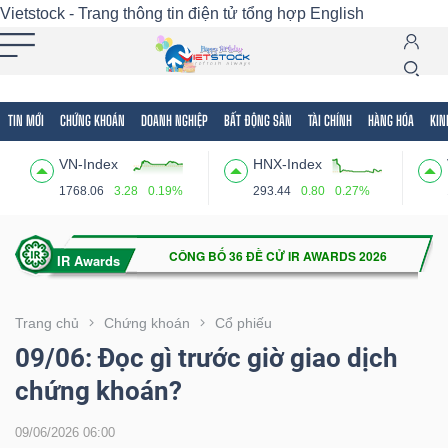
Vietstock - Trang thông tin điện tử tổng hợp
English
TIN MỚI
CHỨNG KHOÁN
DOANH NGHIỆP
BẤT ĐỘNG SẢN
TÀI CHÍNH
HÀNG HÓA
KIN
Tất cả
Tính năng
Ngành
Mã chứng khoán
Lãnh
VN-Index
HNX-Index
Tính
1768.06
3.28
0.19%
293.44
0.80
0.27%
năng
(-)
VIETSTOCK
Trang chủ
Chứng khoán
Cổ phiếu
09/06: Đọc gì trước giờ giao dịch
chứng khoán?
CHỨNG
KHOÁN
09/06/2026 06:00