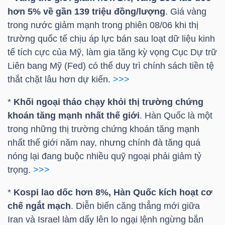
hơn 5% về gần 139 triệu đồng/lượng
. Giá vàng
trong nước giảm mạnh trong phiên 08/06 khi thị
trường quốc tế chịu áp lực bán sau loạt dữ liệu kinh
TRÁI
tế tích cực của Mỹ, làm gia tăng kỳ vọng Cục Dự trữ
PHIẾU
Liên bang Mỹ (Fed) có thể duy trì chính sách tiền tệ
thắt chặt lâu hơn dự kiến.
>>>
CÔNG
*
Khối ngoại tháo chạy khỏi thị trường chứng
khoán tăng mạnh nhất thế giới
. Hàn Quốc là một
CỤ
trong những thị trường chứng khoán tăng mạnh
ĐẦU
nhất thế giới năm nay, nhưng chính đà tăng quá
TƯ
nóng lại đang buộc nhiều quỹ ngoại phải giảm tỷ
trọng.
>>>
TRUY
*
Kospi lao dốc hơn 8%, Hàn Quốc kích hoạt cơ
XUẤT
chế ngắt mạch
. Diễn biến căng thẳng mới giữa
DỮ
Iran và Israel làm dấy lên lo ngại lệnh ngừng bắn