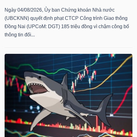
Ngày 04/08/2026, Ủy ban Chứng khoán Nhà nước
(UBCKNN) quyết định phạt CTCP Công trình Giao thông
Đồng Nai (UPCoM: DGT) 185 triệu đồng vì chậm công bố
thông tin đối...