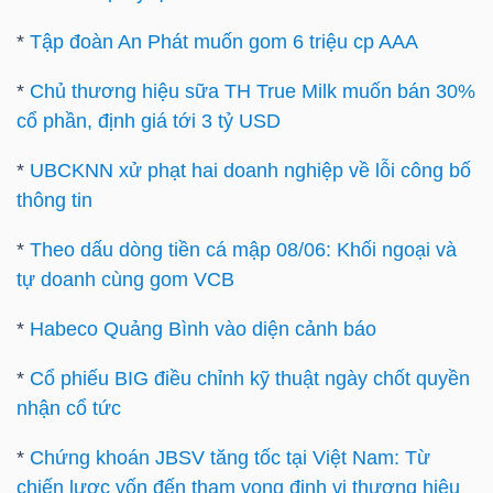
DỊCH
VỤ
*
Tập đoàn An Phát muốn gom 6 triệu cp AAA
TRUYỀN
*
Chủ thương hiệu sữa TH True Milk muốn bán 30%
THÔNG
cổ phần, định giá tới 3 tỷ USD
*
UBCKNN xử phạt hai doanh nghiệp về lỗi công bố
thông tin
TIỆN
*
Theo dấu dòng tiền cá mập 08/06: Khối ngoại và
ÍCH
tự doanh cùng gom VCB
*
Habeco Quảng Bình vào diện cảnh báo
*
Cổ phiếu BIG điều chỉnh kỹ thuật ngày chốt quyền
BẤT
nhận cổ tức
ĐỘNG
*
Chứng khoán JBSV tăng tốc tại Việt Nam: Từ
SẢN
chiến lược vốn đến tham vọng định vị thương hiệu