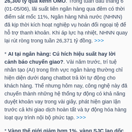
26,300 tỷ qua kênh OMO
. Trong tuần đầu tháng 6
(01-05/06), lãi suất liên ngân hàng qua đêm có thời
điểm sát mốc 11%, Ngân hàng Nhà nước (NHNN)
NGÀNH
đã kịp thời kích hoạt nghiệp vụ hoán đổi ngoại tệ để
hỗ trợ thanh khoản. Khi áp lực hạ nhiệt, NHNN quay
lại rút ròng trong tuần 26,371 tỷ đồng.
>>>
DOANH
*
AI tại ngân hàng: Cú hích hiệu suất hay lời
NGHIỆP
cảnh báo chuyển giao?
. Vài năm trước, trí tuệ
nhân tạo (AI) trong lĩnh vực ngân hàng thường chỉ
hiện diện dưới dạng chatbot trả lời tự động cho
CỔ
khách hàng. Thế nhưng hôm nay, công nghệ này đã
PHIẾU
chuyển thành những hệ thống tự động có khả năng
duyệt khoản vay trong vài giây, phát hiện gian lận
trước cả khi giao dịch hoàn tất và tự động hóa hàng
loạt quy trình nội bộ phức tạp.
>>>
PHÁI
SINH
*
Vàng thế giới giảm hơn 1%,
vàng SJC
lao dốc