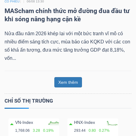
CỔ PHIẾU
06/08 13:30
MAScham chính thức mở đường đua đầu tư
khi sóng nâng hạng cận kề
Nửa đầu năm 2026 khép lại với một bức tranh vĩ mô có
nhiều điểm sáng tích cực, mùa báo cáo KQKD với các con
số khá ấn tượng, đưa mức tăng trưởng GDP đạt 8,18%,
vốn...
Xem thêm
CHỈ SỐ THỊ TRƯỜNG
VN-Index
HNX-Index
1,768.06
3.28
0.19%
293.44
0.80
0.27%