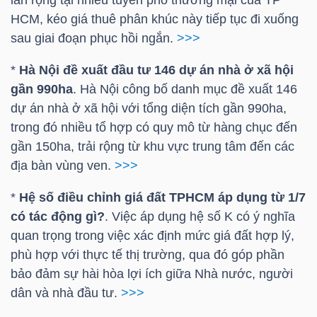
lan rộng tại nhiều tuyến phố thương mại của
TP
NGUYÊN
HCM
, kéo giá thuê phân khúc này tiếp tục đi xuống
VẬT
sau giai đoạn phục hồi ngắn.
>>>
LIỆU
*
Hà Nội đề xuất đầu tư 146 dự án nhà ở xã hội
gần 990ha
. Hà Nội công bố danh mục đề xuất 146
dự án nhà ở xã hội với tổng diện tích gần 990ha,
trong đó nhiều tổ hợp có quy mô từ hàng chục đến
CÔNG
gần 150ha, trải rộng từ khu vực trung tâm đến các
NGHIỆP
địa bàn vùng ven.
>>>
*
Hệ số điều chỉnh giá đất TPHCM áp dụng từ 1/7
có tác động gì?
. Việc áp dụng hệ số K có ý nghĩa
quan trọng trong việc xác định mức giá đất hợp lý,
TIÊU
phù hợp với thực tế thị trường, qua đó góp phần
DÙNG
bảo đảm sự hài hòa lợi ích giữa Nhà nước, người
KHÔNG
dân và nhà đầu tư.
>>>
THIẾT