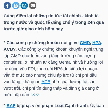
Cùng điểm lại những tin tức tài chính - kinh tế
DOANH
trong nước và quốc tế đáng chú ý trong 24h qua
NGHIỆP
trước giờ giao dịch hôm nay.
*
Các công ty chứng khoán nói gì về
GMD
,
HPA
,
BẤT
ACB?
. Các công ty chứng khoán khuyến nghị trung
ĐỘNG
lập
GMD
nhờ triển vọng tăng trưởng sản lượng
SẢN
container, lợi nhuận từ cảng Gemalink và hưởng lợi
từ dòng vốn FDI; theo dõi
HPA
do biên lợi nhuận
vẫn ở mức cao nhưng chịu áp lực từ chi phí đầu
vào tăng; khả quan
ACB
nhờ chất lượng tài sản
TÀI
vượt trội, chi phí tín dụng thấp và định giá đang ở
CHÍNH
mức hấp dẫn.
>>>
*
BAF
bị phạt vì vi phạm Luật Cạnh tranh
. Ủy ban