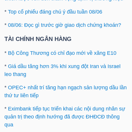
Mã
*
Top cổ phiếu đáng chú ý đầu tuần 08/06
chứng
khoán
*
08/06: Đọc gì trước giờ giao dịch chứng khoán?
(-)
TÀI CHÍNH NGÂN HÀNG
Tất cả
Cổ phiếu
Chỉ số
Chứng chỉ quỹ
Chứng 
*
Bộ Công Thương có chỉ đạo mới về xăng E10
Lãnh
*
Giá dầu tăng hơn 3% khi xung đột Iran và Israel
đạo
leo thang
(-)
*
OPEC+ nhất trí tăng hạn ngạch sản lượng dầu lần
Tất cả
Người nội bộ
Người liên quan
Cổ đông lớn
thứ tư liên tiếp
Tin
*
Eximbank tiếp tục triển khai các nội dung nhân sự
tức
quản trị theo định hướng đã được ĐHĐCĐ thông
(-)
qua