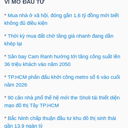
ngữ
VĨ MÔ ĐẦU TƯ
(-)
*
Mua nhà ở xã hội, đóng gần 1,6 tỷ đồng mới biết
không đủ điều kiện
Dịch
vụ
*
Thời kỳ mua đất chờ tăng giá nhanh đang dần
(-)
khép lại
*
Sân bay Cam Ranh hướng tới tăng công suất lên
36 triệu khách vào năm 2050
Đào
tạo
*
TP.HCM phấn đấu khởi công metro số 6 vào cuối
năm 2026
*
90 căn nhà phố thế hệ mới the Sholi tái thiết diện
mạo đô thị Tây TP.HCM
Sách
*
Bắc Ninh chấp thuận đầu tư khu đô thị sinh thái
tài
gần 13.9 ngàn tỷ
chính