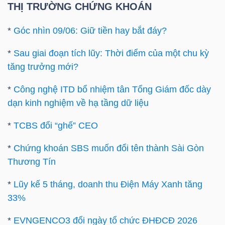
YẾU
THỊ TRƯỜNG CHỨNG KHOÁN
*
Góc nhìn 09/06: Giữ tiền hay bắt đáy?
*
Sau giai đoạn tích lũy: Thời điểm của một chu kỳ
TIÊU
tăng trưởng mới?
DÙNG
*
Công nghệ ITD bổ nhiệm tân Tổng Giám đốc dày
THIẾT
dạn kinh nghiệm về hạ tầng dữ liệu
YẾU
*
TCBS đổi “ghế” CEO
*
Chứng khoán SBS muốn đổi tên thành Sài Gòn
Thương Tín
CHĂM
SÓC
*
Lũy kế 5 tháng, doanh thu Điện Máy Xanh tăng
33%
SỨC
KHỎE
*
EVNGENCO3 đổi ngày tổ chức ĐHĐCĐ 2026