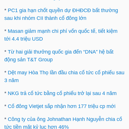
*
PC1 gia hạn chốt quyền dự ĐHĐCĐ bất thường
sau khi nhóm CII thành cổ đông lớn
TÀI
*
Masan giảm mạnh chi phí vốn quốc tế, tiết kiệm
CHÍNH
tới 4.4 triệu USD
*
Từ hai giải thưởng quốc gia đến “DNA” hệ bất
động sản T&T Group
CÔNG
*
Dệt may Hòa Thọ lần đầu chia cổ tức cổ phiếu sau
NGHỆ
3 năm
THÔNG
*
NKG trả cổ tức bằng cổ phiếu trở lại sau 4 năm
TIN
*
Cổ đông Vietjet sắp nhận hơn 177 triệu cp mới
*
Công ty của ông Johnathan Hạnh Nguyễn chia cổ
tức tiền mặt kỷ lục hơn 46%