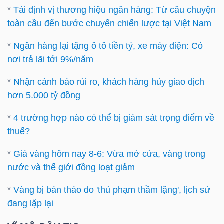
*
Tái định vị thương hiệu ngân hàng: Từ câu chuyện
Bài
toàn cầu đến bước chuyển chiến lược tại Việt Nam
viết
*
Ngân hàng lại tặng ô tô tiền tỷ, xe máy điện: Có
của
nơi trả lãi tới 9%/năm
tác
giả
*
Nhận cảnh báo rủi ro, khách hàng hủy giao dịch
(-)
hơn 5.000 tỷ đồng
*
4 trường hợp nào có thể bị giám sát trọng điểm về
Báo
thuế?
cáo
phân
*
Giá vàng hôm nay 8-6: Vừa mở cửa, vàng trong
tích
nước và thế giới đồng loạt giảm
(-)
*
Vàng bị bán tháo do 'thủ phạm thầm lặng', lịch sử
đang lặp lại
Thuật