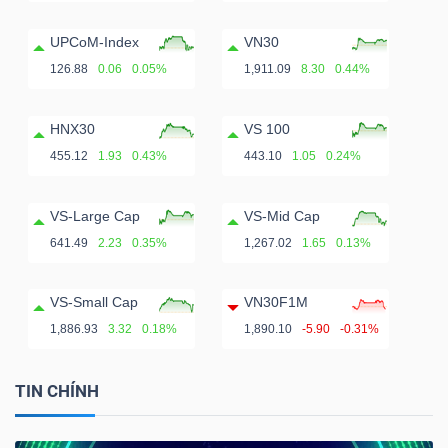
UPCoM-Index
VN30
126.88
0.06
0.05%
1,911.09
8.30
0.44%
HNX30
VS 100
455.12
1.93
0.43%
443.10
1.05
0.24%
VS-Large Cap
VS-Mid Cap
641.49
2.23
0.35%
1,267.02
1.65
0.13%
VS-Small Cap
VN30F1M
1,886.93
3.32
0.18%
1,890.10
-5.90
-0.31%
TIN CHÍNH