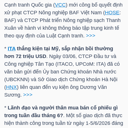
HÀNG
Cạnh tranh Quốc gia (
VCC
) mới công bố quyết định
HÓA
xử phạt CTCP Nông nghiệp
BAF
Việt Nam (
HOSE
:
BAF
) và CTCP Phát triển Nông nghiệp sạch Thanh
Xuân về hành vi không thông báo tập trung kinh tế
theo quy định của Luật Cạnh tranh.
>>>
KINH
TẾ
*
ITA
thắng kiện tại Mỹ, sắp nhận bồi thường
hơn 72
triệu USD
. Ngày 03/06, CTCP Đầu tư và
Công nghiệp Tân Tạo (ITACO, UPCoM:
ITA
) đã có
văn bản gửi đến Ủy ban Chứng khoán Nhà nước
THẾ
(UBCKNN) và Sở Giao dịch Chứng khoán Hà Nội
GIỚI
(
HNX
) liên quan đến vụ kiện ông Dương Văn
Sương.
>>>
ĐÔNG
*
Lãnh đạo và người thân mua bán cổ phiếu gì
DƯƠNG
trong tuần đầu tháng 6?
. Một số giao dịch đã thực
hiện thành công trong tuần từ ngày 1-5/6/2026 đáng