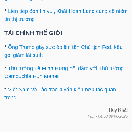
*
Liên tiếp đón tin vui, Khải Hoàn Land củng cố niềm
tin thị trường
TÀI CHÍNH THẾ GIỚI
Công
cụ
*
Ông Trump gây sức ép lên tân Chủ tịch Fed, kêu
đầu
gọi giảm lãi suất
tư
*
Thủ tướng Lê Minh Hưng hội đàm với Thủ tướng
Campuchia Hun Manet
*
Việt Nam và Lào trao 4 văn kiện hợp tác quan
trọng
Truyền
thông
Huy Khải
tài
FILI
- 04:58 09/06/2026
chính