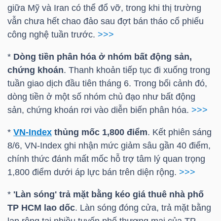
LIỆU
giữa Mỹ và Iran có thể đổ vỡ, trong khi thị trường
vẫn chưa hết chao đảo sau đợt bán tháo cổ phiếu
công nghệ tuần trước.
>>>
Ngành
(-)
*
Dòng tiền phân hóa ở nhóm bất động sản,
chứng khoán
. Thanh khoản tiếp tục đi xuống trong
VS-
tuần giao dịch đầu tiên tháng 6. Trong bối cảnh đó,
SECTOR
dòng tiền ở một số nhóm chủ đạo như bất động
sản, chứng khoán rơi vào diễn biến phân hóa.
>>>
*
VN-Index
thủng mốc 1,800 điểm
. Kết phiên sáng
8/6,
VN-Index
ghi nhận mức giảm sâu gần 40 điểm,
NĂNG
chính thức đánh mất mốc hỗ trợ tâm lý quan trọng
LƯỢNG
1,800 điểm dưới áp lực bán trên diện rộng.
>>>
*
'Làn sóng' trả mặt bằng kéo giá thuê nhà phố
TP HCM
lao dốc
. Làn sóng đóng cửa, trả mặt bằng