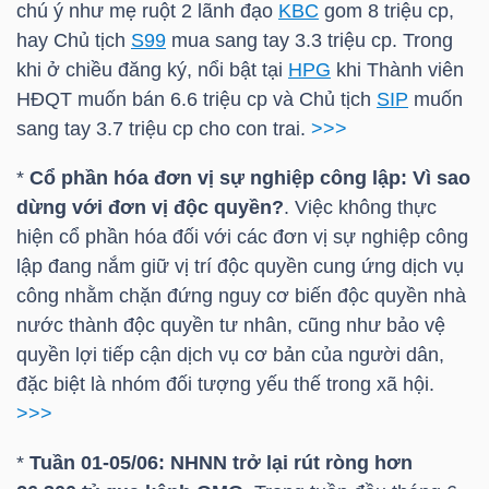
chú ý như mẹ ruột 2 lãnh đạo
KBC
gom 8 triệu cp,
hay Chủ tịch
S99
mua sang tay 3.3 triệu cp. Trong
TÀI
khi ở chiều đăng ký, nổi bật tại
HPG
khi Thành viên
CHÍNH
HĐQT muốn bán 6.6 triệu cp và Chủ tịch
SIP
muốn
CÁ
sang tay 3.7 triệu cp cho con trai.
>>>
NHÂN
*
Cổ phần hóa đơn vị sự nghiệp công lập: Vì sao
dừng với đơn vị độc quyền?
. Việc không thực
hiện cổ phần hóa đối với các đơn vị sự nghiệp công
PHÂN
lập đang nắm giữ vị trí độc quyền cung ứng dịch vụ
TÍCH
công nhằm chặn đứng nguy cơ biến độc quyền nhà
VIETSTOCKFINANCE
nước thành độc quyền tư nhân, cũng như bảo vệ
quyền lợi tiếp cận dịch vụ cơ bản của người dân,
đặc biệt là nhóm đối tượng yếu thế trong xã hội.
>>>
VĨ
*
Tuần 01-05/06: NHNN trở lại rút ròng hơn
MÔ