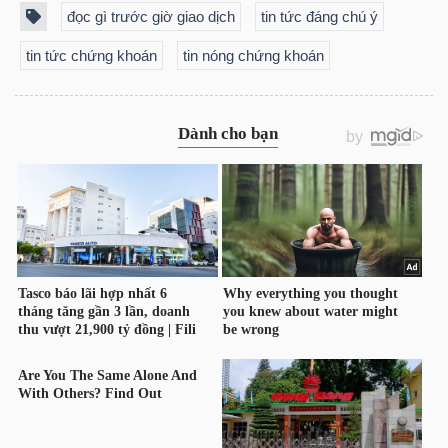
đọc gì trước giờ giao dịch
tin tức đáng chú ý
tin tức chứng khoán
tin nóng chứng khoán
Dữ
liệu
tài
chính