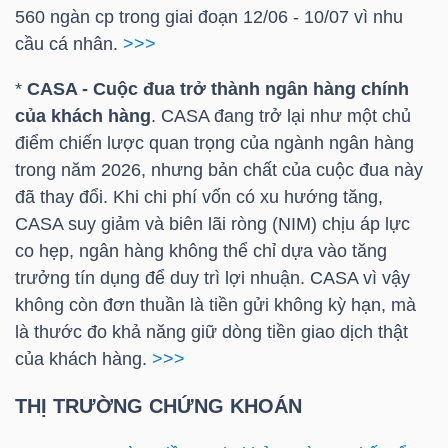
560 ngàn cp trong giai đoạn 12/06 - 10/07 vì nhu
Mã
cầu cá nhân.
>>>
chứng
khoán
*
CASA - Cuộc đua trở thành ngân hàng chính
(-)
của khách hàng
. CASA đang trở lại như một chủ
điểm chiến lược quan trọng của ngành ngân hàng
Tất cả
Cổ phiếu
Chỉ số
Chứng chỉ quỹ
Chứng 
trong năm 2026, nhưng bản chất của cuộc đua này
đã thay đổi. Khi chi phí vốn có xu hướng tăng,
Lãnh
CASA suy giảm và biên lãi ròng (NIM) chịu áp lực
đạo
co hẹp, ngân hàng không thể chỉ dựa vào tăng
(-)
trưởng tín dụng để duy trì lợi nhuận. CASA vì vậy
không còn đơn thuần là tiền gửi không kỳ hạn, mà
Tất cả
Người nội bộ
Người liên quan
Cổ đông lớn
là thước đo khả năng giữ dòng tiền giao dịch thật
của khách hàng.
>>>
Tin
tức
THỊ TRƯỜNG CHỨNG KHOÁN
(-)