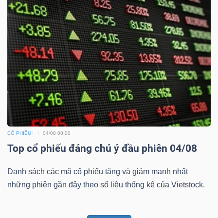
CỔ PHIẾU
04/08 08:00
Top cổ phiếu đáng chú ý đầu phiên 04/08
Danh sách các mã cổ phiếu tăng và giảm mạnh nhất
những phiên gần đây theo số liệu thống kê của Vietstock.