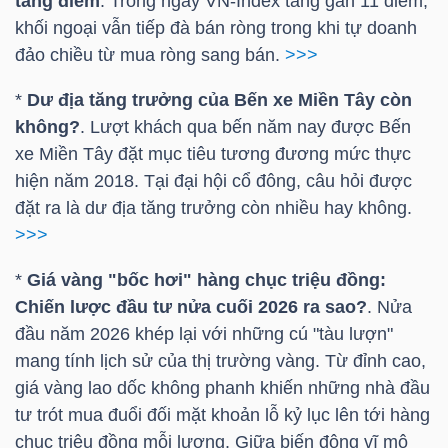
tăng điểm
. Trong ngày
VN-Index
tăng gần 11 điểm,
khối ngoại vẫn tiếp đà bán ròng trong khi tự doanh
TÀI
đảo chiều từ mua ròng sang bán.
>>>
CHÍNH
*
Dư địa tăng trưởng của Bến xe Miền Tây còn
CÁ
không?
. Lượt khách qua bến năm nay được Bến
NHÂN
xe Miền Tây đặt mục tiêu tương đương mức thực
hiện năm 2018. Tại đại hội cổ đông, câu hỏi được
đặt ra là dư địa tăng trưởng còn nhiều hay không.
PHÂN
>>>
TÍCH
*
Giá vàng "bốc hơi" hàng chục triệu đồng:
VIETSTOCKFINANCE
Chiến lược đầu tư nửa cuối 2026 ra sao?
. Nửa
đầu năm 2026 khép lại với những cú "tàu lượn"
mang tính lịch sử của thị trường vàng. Từ đỉnh cao,
giá vàng lao dốc không phanh khiến những nhà đầu
VĨ
tư trót mua đuổi đối mặt khoản lỗ kỷ lục lên tới hàng
MÔ
chục triệu đồng mỗi lượng. Giữa biến động vĩ mô