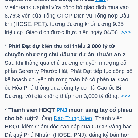
DỊCH
VietinBank Capital vừa công bố giao dịch mua vào
VỤ
8.76% vốn của Tổng CTCP Dịch vụ Tổng hợp Dầu
TRUYỀN
khí (
HOSE
:
PET
), tương đương khối lượng 9.35
THÔNG
triệu cp. Giao dịch được thực hiện ngày 04/06.
>>>
*
Phát Đạt dự kiến thu tối thiểu 3,000 tỷ từ
chuyển nhượng chủ đầu tư dự án Thuận An 2
.
Sau khi thông qua chủ trương chuyển nhượng cổ
TIỆN
phần Serenity Phước Hải, Phát Đạt tiếp tục công bố
ÍCH
kế hoạch chuyển nhượng toàn bộ cổ phần tại Cao
ốc Hòa Phú thông qua công ty con là Cao ốc Bình
Dương, với giá không thấp hơn 3,000 tỷ đồng.
>>>
*
Thành viên HĐQT
PNJ
muốn sang tay cổ phiếu
BẤT
cho bố ruột?
. Ông
Đào Trung Kiên
, Thành viên
ĐỘNG
HĐQT kiêm Giám đốc cao cấp của CTCP Vàng bạc
SẢN
Đá quý Phú Nhuận (
HOSE
:
PNJ
), đăng ký bán hơn