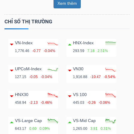
Xem thêm
CHỈ SỐ THỊ TRƯỜNG
VN-Index
HNX-Index
1,776.46
-0.77
-0.04%
293.59
7.18
2.51%
UPCoM-Index
VN30
127.15
-0.05
-0.04%
1,916.88
-10.47
-0.54%
HNX30
VS 100
458.94
-2.13
-0.46%
445.03
-0.26
-0.06%
VS-Large Cap
VS-Mid Cap
643.17
0.60
0.09%
1,265.00
3.91
0.31%