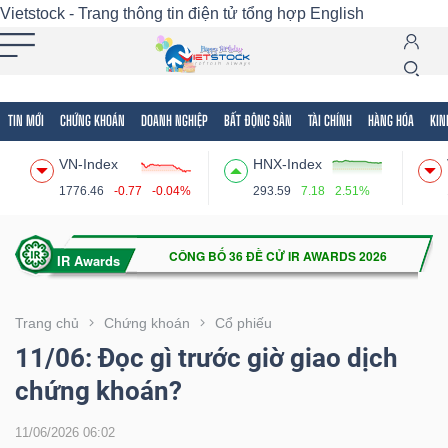
Vietstock - Trang thông tin điện tử tổng hợp
English
TIN MỚI
CHỨNG KHOÁN
DOANH NGHIỆP
BẤT ĐỘNG SẢN
TÀI CHÍNH
HÀNG HÓA
KIN
Tất cả
Tính năng
Ngành
Mã chứng khoán
Lãnh
VN-Index
HNX-Index
Tính
1776.46
-0.77
-0.04%
293.59
7.18
2.51%
năng
(-)
VIETSTOCK
Trang chủ
Chứng khoán
Cổ phiếu
11/06: Đọc gì trước giờ giao dịch
chứng khoán?
CHỨNG
KHOÁN
11/06/2026 06:02