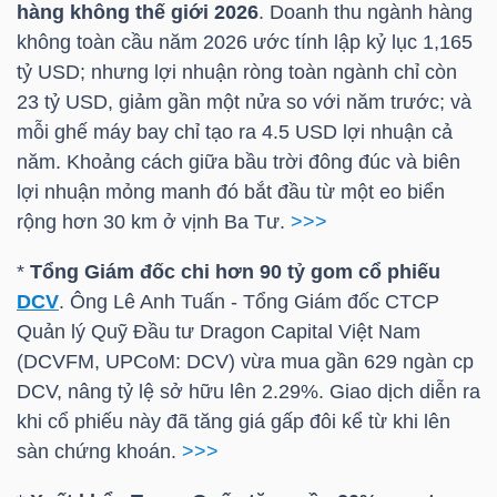
YẾU
hàng không thế giới 2026
. Doanh thu ngành hàng
không toàn cầu năm 2026 ước tính lập kỷ lục 1,165
tỷ USD
; nhưng lợi nhuận ròng toàn ngành chỉ còn
23
tỷ USD
, giảm gần một nửa so với năm trước; và
mỗi ghế máy bay chỉ tạo ra 4.5 USD lợi nhuận cả
TIÊU
năm. Khoảng cách giữa bầu trời đông đúc và biên
DÙNG
lợi nhuận mỏng manh đó bắt đầu từ một eo biển
THIẾT
rộng hơn 30 km ở vịnh Ba Tư.
>>>
YẾU
*
Tổng Giám đốc chi hơn 90 tỷ gom cổ phiếu
DCV
. Ông Lê Anh Tuấn - Tổng Giám đốc CTCP
Quản lý Quỹ Đầu tư Dragon Capital Việt Nam
(DCVFM, UPCoM:
DCV
) vừa mua gần 629 ngàn cp
CHĂM
DCV
, nâng tỷ lệ sở hữu lên 2.29%. Giao dịch diễn ra
SÓC
khi cổ phiếu này đã tăng giá gấp đôi kể từ khi lên
SỨC
sàn chứng khoán.
>>>
KHỎE