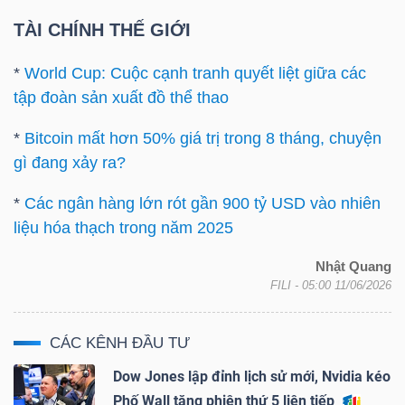
TÀI CHÍNH THẾ GIỚI
*
World Cup: Cuộc cạnh tranh quyết liệt giữa các
Dữ
tập đoàn sản xuất đồ thể thao
liệu
tài
*
Bitcoin mất hơn 50% giá trị trong 8 tháng, chuyện
chính
gì đang xảy ra?
*
Các ngân hàng lớn rót gần 900 tỷ USD vào nhiên
liệu hóa thạch trong năm 2025
Nhật Quang
FILI
- 05:00 11/06/2026
CÁC KÊNH ĐẦU TƯ
Dow Jones lập đỉnh lịch sử mới, Nvidia kéo
Phố Wall tăng phiên thứ 5 liên tiếp