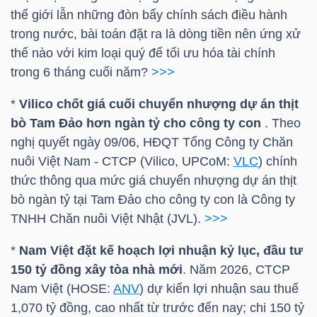
thế giới lẫn những đòn bẩy chính sách điều hành
trong nước, bài toán đặt ra là dòng tiền nên ứng xử
NGÀNH
thế nào với kim loại quý để tối ưu hóa tài chính
trong 6 tháng cuối năm?
>>>
*
Vilico chốt giá cuối chuyển nhượng dự án thịt
DOANH
bò Tam Đảo hơn ngàn tỷ cho công ty con
. Theo
NGHIỆP
nghị quyết ngày 09/06, HĐQT Tổng Công ty Chăn
nuôi Việt Nam - CTCP (Vilico, UPCoM:
VLC
) chính
thức thông qua mức giá chuyển nhượng dự án thịt
bò ngàn tỷ tại Tam Đảo cho công ty con là Công ty
CỔ
TNHH Chăn nuôi Việt Nhật (JVL).
>>>
PHIẾU
*
Nam Việt đặt kế hoạch lợi nhuận kỷ lục, đầu tư
150 tỷ đồng xây tòa nhà mới
. Năm 2026, CTCP
Nam Việt (
HOSE
:
ANV
) dự kiến lợi nhuận sau thuế
PHÁI
1,070 tỷ đồng, cao nhất từ trước đến nay; chi 150 tỷ
SINH