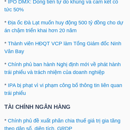
*
IPO DMX: Dòng tiền tự do khủng và cam kết cổ
tức 50%
Bài
viết
*
Địa ốc Đà Lạt muốn huy động 500 tỷ đồng cho dự
của
án chậm triển khai hơn 20 năm
tác
giả
*
Thành viên HĐQT VCP làm Tổng Giám đốc Ninh
(-)
Vân Bay
*
Chính phủ ban hành Nghị định mới về phát hành
Báo
trái phiếu và trách nhiệm của doanh nghiệp
cáo
*
IPA bị phạt vì vi phạm công bố thông tin liên quan
phân
trái phiếu
tích
(-)
TÀI CHÍNH NGÂN HÀNG
*
Chính phủ đề xuất phân chia thuế giá trị gia tăng
Thuật
theo dân số, diện tích, GRDP