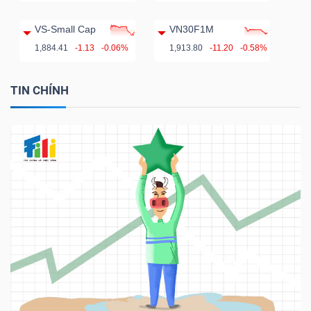
VS-Small Cap
VN30F1M
1,884.41
-1.13
-0.06%
1,913.80
-11.20
-0.58%
TIN CHÍNH