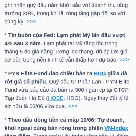
HÀNG
ghi nhận quý đầu năm khởi sắc với doanh thu tăng
HÓA
trưởng 20%, trong khi lãi ròng tăng gấp đôi so với
cùng kỳ.
>>>
*
Tin buồn của Fed: Lạm phát Mỹ lần đầu vượt
KINH
4% sau 3 năm
. Lạm phát tại Mỹ tăng tốc trong
TẾ
tháng 5 do giá năng lượng leo thang, dù áp lực giá
cơ bản trong nền kinh tế vẫn thấp hơn dự báo.
>>>
*
PYN Elite Fund đảo chiều bán ra
HDG
giữa đà
THẾ
rớt giá cổ phiếu
. Quỹ đầu tư Phần Lan - PYN Elite
GIỚI
Fund vừa báo cáo đã bán ra 300 ngàn cp tại CTCP
Tập đoàn Hà Đô (
HOSE
:
HDG
). Ngày thay đổi tỷ lệ
sở hữu là 03/06 vừa qua.
>>>
ĐÔNG
*
Theo dấu dòng tiền cá mập 10/06: Tự doanh,
DƯƠNG
khối ngoại cùng bán ròng trong phiên
VN-Index