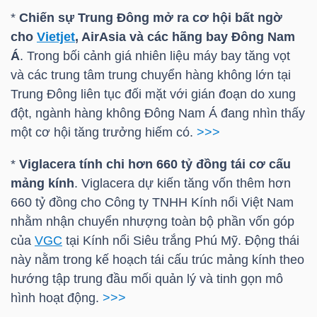
LIỆU
*
Chiến sự Trung Đông mở ra cơ hội bất ngờ
cho
Vietjet
, AirAsia và các hãng bay Đông Nam
Ngành
Á
. Trong bối cảnh giá nhiên liệu máy bay tăng vọt
(-)
và các trung tâm trung chuyển hàng không lớn tại
Trung Đông liên tục đối mặt với gián đoạn do xung
VS-
đột, ngành hàng không Đông Nam Á đang nhìn thấy
SECTOR
một cơ hội tăng trưởng hiếm có.
>>>
*
Viglacera tính chi hơn 660 tỷ đồng tái cơ cấu
mảng kính
. Viglacera dự kiến tăng vốn thêm hơn
660 tỷ đồng cho Công ty TNHH Kính nổi Việt Nam
nhằm nhận chuyển nhượng toàn bộ phần vốn góp
NĂNG
của
VGC
tại Kính nổi Siêu trắng Phú Mỹ. Động thái
LƯỢNG
này nằm trong kế hoạch tái cấu trúc mảng kính theo
hướng tập trung đầu mối quản lý và tinh gọn mô
hình hoạt động.
>>>