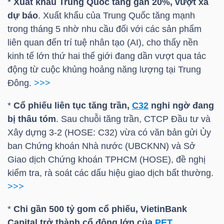
*
Xuất khẩu Trung Quốc tăng gần 20%, vượt xa
dự báo
. Xuất khẩu của Trung Quốc tăng mạnh
trong tháng 5 nhờ nhu cầu đối với các sản phẩm
liên quan đến trí tuệ nhân tạo (AI), cho thấy nền
TÀI
kinh tế lớn thứ hai thế giới đang dần vượt qua tác
CHÍNH
động từ cuộc khủng hoảng năng lượng tại Trung
Đông.
>>>
*
Cổ phiếu liên tục tăng trần,
C32
nghi ngờ đang
bị thâu tóm
. Sau chuỗi tăng trần, CTCP Đầu tư và
CÔNG
Xây dựng 3-2 (
HOSE
:
C32
) vừa có văn bản gửi Ủy
NGHỆ
ban Chứng khoán Nhà nước (UBCKNN) và Sở
THÔNG
Giao dịch Chứng khoán TPHCM (
HOSE
), đề nghị
TIN
kiểm tra, rà soát các dấu hiệu giao dịch bất thường.
>>>
*
Chi gần 500 tỷ gom cổ phiếu, VietinBank
Capital trở thành cổ đông lớn của
PET
.