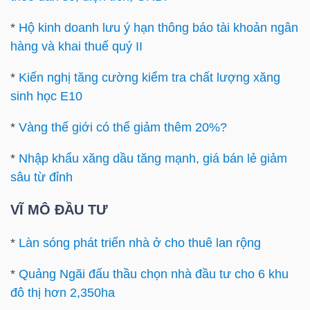
ngữ
(-)
*
Hộ kinh doanh lưu ý hạn thông báo tài khoản ngân
hàng và khai thuế quý II
Dịch
*
Kiến nghị tăng cường kiểm tra chất lượng xăng
vụ
sinh học E10
(-)
*
Vàng thế giới có thể giảm thêm 20%?
*
Nhập khẩu xăng dầu tăng mạnh, giá bán lẻ giảm
Đào
sâu từ đỉnh
tạo
VĨ MÔ ĐẦU TƯ
*
Làn sóng phát triển nhà ở cho thuê lan rộng
Sách
*
Quảng Ngãi đấu thầu chọn nhà đầu tư cho 6 khu
tài
đô thị hơn 2,350ha
chính