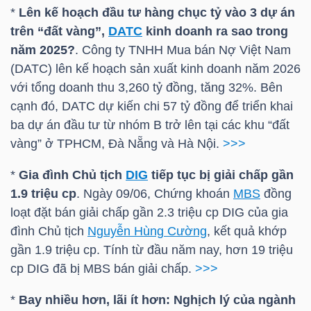
NGUYÊN
*
Lên kế hoạch đầu tư hàng chục tỷ vào 3 dự án
trên “đất vàng”,
DATC
kinh doanh ra sao trong
VẬT
năm 2025?
. Công ty TNHH Mua bán Nợ Việt Nam
LIỆU
(
DATC
) lên kế hoạch sản xuất kinh doanh năm 2026
với tổng doanh thu 3,260 tỷ đồng, tăng 32%. Bên
cạnh đó,
DATC
dự kiến chi 57 tỷ đồng để triển khai
ba dự án đầu tư từ nhóm B trở lên tại các khu “đất
CÔNG
vàng” ở TPHCM, Đà Nẵng và Hà Nội.
>>>
NGHIỆP
*
Gia đình Chủ tịch
DIG
tiếp tục bị giải chấp gần
1.9 triệu cp
. Ngày 09/06, Chứng khoán
MBS
đồng
loạt đặt bán giải chấp gần 2.3 triệu cp
DIG
của gia
đình Chủ tịch
Nguyễn Hùng Cường
, kết quả khớp
TIÊU
gần 1.9 triệu cp. Tính từ đầu năm nay, hơn 19 triệu
DÙNG
cp
DIG
đã bị
MBS
bán giải chấp.
>>>
KHÔNG
THIẾT
*
Bay nhiều hơn, lãi ít hơn: Nghịch lý của ngành