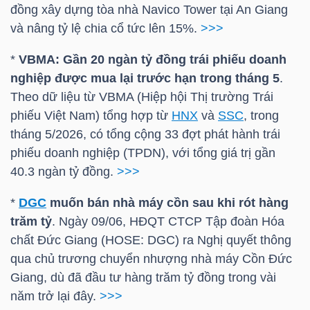
đồng xây dựng tòa nhà Navico Tower tại An Giang
và nâng tỷ lệ chia cổ tức lên 15%.
>>>
TRÁI
*
VBMA: Gần 20 ngàn tỷ đồng trái phiếu doanh
PHIẾU
nghiệp được mua lại trước hạn trong tháng 5
.
Theo dữ liệu từ VBMA (Hiệp hội Thị trường Trái
phiếu Việt Nam) tổng hợp từ
HNX
và
SSC
, trong
tháng 5/2026, có tổng cộng 33 đợt phát hành trái
CÔNG
phiếu doanh nghiệp (TPDN), với tổng giá trị gần
CỤ
40.3 ngàn tỷ đồng.
>>>
ĐẦU
TƯ
*
DGC
muốn bán nhà máy cồn sau khi rót hàng
trăm tỷ
. Ngày 09/06, HĐQT CTCP Tập đoàn Hóa
chất Đức Giang (
HOSE
:
DGC
) ra Nghị quyết thông
qua chủ trương chuyển nhượng nhà máy Cồn Đức
TRUY
Giang, dù đã đầu tư hàng trăm tỷ đồng trong vài
XUẤT
năm trở lại đây.
>>>
DỮ