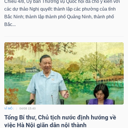
ngữ
Chiều 4/8, Ủy ban Thường vụ Quốc hội đã cho ý kiến với
(-)
các dự thảo Nghị quyết: thành lập các phường của tỉnh
Bắc Ninh; thành lập thành phố Quảng Ninh, thành phố
Bắc...
Dịch
vụ
(-)
Đào
tạo
VĨ MÔ
04/08 15:40
Sách
Tổng Bí thư, Chủ tịch nước định hướng về
tài
việc Hà Nội giãn dân nội thành
chính