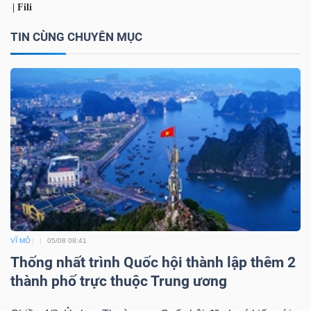
Bài
TIN CÙNG CHUYÊN MỤC
viết
của
tác
giả
(-)
Báo
cáo
phân
tích
VĨ MÔ
05/08 08:41
(-)
Thống nhất trình Quốc hội thành lập thêm 2
thành phố trực thuộc Trung ương
Thuật