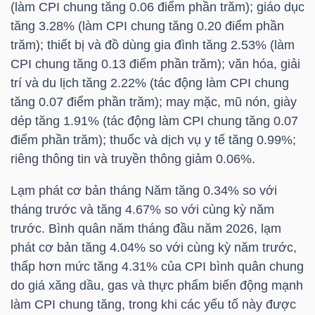
(làm CPI chung tăng 0.06 điểm phần trăm); giáo dục
tăng 3.28% (làm CPI chung tăng 0.20 điểm phần
trăm); thiết bị và đồ dùng gia đình tăng 2.53% (làm
CPI chung tăng 0.13 điểm phần trăm); văn hóa, giải
TÀI
trí và du lịch tăng 2.22% (tác động làm CPI chung
CHÍNH
tăng 0.07 điểm phần trăm); may mặc, mũ nón, giày
dép tăng 1.91% (tác động làm CPI chung tăng 0.07
điểm phần trăm); thuốc và dịch vụ y tế tăng 0.99%;
riêng thông tin và truyền thông giảm 0.06%.
CÔNG
Lạm phát cơ bản tháng Năm tăng 0.34% so với
NGHỆ
tháng trước và tăng 4.67% so với cùng kỳ năm
THÔNG
trước. Bình quân năm tháng đầu năm 2026, lạm
TIN
phát cơ bản tăng 4.04% so với cùng kỳ năm trước,
thấp hơn mức tăng 4.31% của CPI bình quân chung
do giá xăng dầu, gas và thực phẩm biến động mạnh
làm CPI chung tăng, trong khi các yếu tố này được