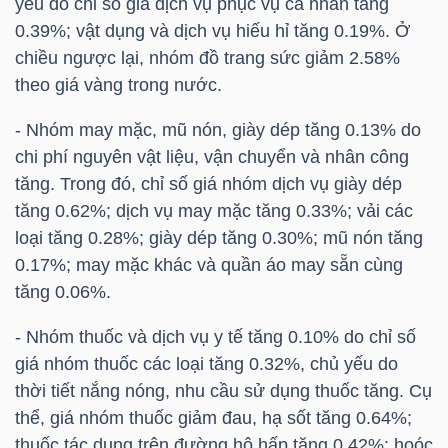
yếu do chỉ số giá dịch vụ phục vụ cá nhân tăng
LIỆU
0.39%; vật dụng và dịch vụ hiếu hỉ tăng 0.19%. Ở
chiều ngược lại, nhóm đồ trang sức giảm 2.58%
Ngành
theo giá vàng trong nước.
(-)
- Nhóm may mặc, mũ nón, giày dép tăng 0.13% do
VS-
chi phí nguyên vật liệu, vận chuyển và nhân công
SECTOR
tăng. Trong đó, chỉ số giá nhóm dịch vụ giày dép
tăng 0.62%; dịch vụ may mặc tăng 0.33%; vải các
loại tăng 0.28%; giày dép tăng 0.30%; mũ nón tăng
0.17%; may mặc khác và quần áo may sẵn cùng
tăng 0.06%.
NĂNG
- Nhóm thuốc và dịch vụ y tế tăng 0.10% do chỉ số
LƯỢNG
giá nhóm thuốc các loại tăng 0.32%, chủ yếu do
thời tiết nắng nóng, nhu cầu sử dụng thuốc tăng. Cụ
thể, giá nhóm thuốc giảm đau, hạ sốt tăng 0.64%;
thuốc tác dụng trên đường hô hấp tăng 0.42%; hoóc