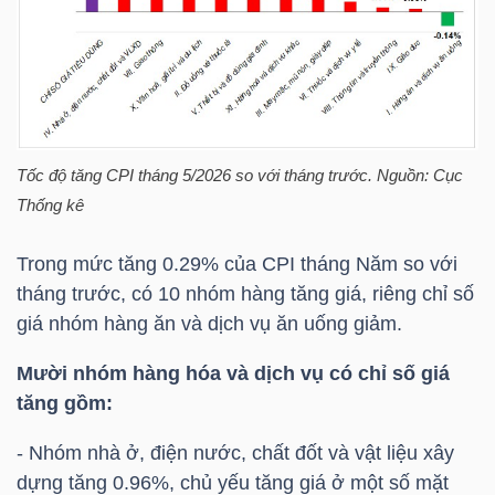
HÀNG
HÓA
KINH
Tốc độ tăng CPI tháng 5/2026 so với tháng trước. Nguồn: Cục
TẾ
Thống kê
Trong mức tăng 0.29% của CPI tháng Năm so với
THẾ
tháng trước, có 10 nhóm hàng tăng giá, riêng chỉ số
GIỚI
giá nhóm hàng ăn và dịch vụ ăn uống giảm.
Mười nhóm hàng hóa và dịch vụ có chỉ số giá
tăng gồm:
ĐÔNG
DƯƠNG
- Nhóm nhà ở, điện nước, chất đốt và vật liệu xây
dựng tăng 0.96%, chủ yếu tăng giá ở một số mặt