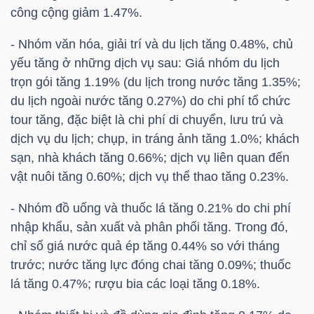
công cộng giảm 1.47%.
- Nhóm văn hóa, giải trí và du lịch tăng 0.48%, chủ
NGÀNH
yếu tăng ở những dịch vụ sau: Giá nhóm du lịch
trọn gói tăng 1.19% (du lịch trong nước tăng 1.35%;
du lịch ngoài nước tăng 0.27%) do chi phí tổ chức
DOANH
tour tăng, đặc biệt là chi phí di chuyển, lưu trú và
NGHIỆP
dịch vụ du lịch; chụp, in tráng ảnh tăng 1.0%; khách
sạn, nhà khách tăng 0.66%; dịch vụ liên quan đến
vật nuôi tăng 0.60%; dịch vụ thể thao tăng 0.23%.
CỔ
- Nhóm đồ uống và thuốc lá tăng 0.21% do chi phí
PHIẾU
nhập khẩu, sản xuất và phân phối tăng. Trong đó,
chỉ số giá nước quả ép tăng 0.44% so với tháng
trước; nước tăng lực đóng chai tăng 0.09%; thuốc
lá tăng 0.47%; rượu bia các loại tăng 0.18%.
PHÁI
SINH