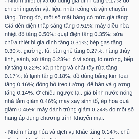
- Nhóm thiết bị và đồ dùng gia đình tăng 0.17% do
chi phí nguyên vật liệu, nhân công và vận chuyển
tăng. Trong đó, một số mặt hàng có mức giá tăng:
TRÁI
Giá đèn điện thắp sáng tăng 0.51%; máy điều hòa
nhiệt độ tăng 0.50%; quạt điện tăng 0.35%; sửa
PHIẾU
chữa thiết bị gia đình tăng 0.31%; bếp gas tăng
0.30%; giường, tủ, bàn ghế tăng 0.27%; hàng thủy
tinh, sành, sứ tăng 0.23%; lò vi sóng, lò nướng, bếp
CÔNG
từ tăng 0.22%; xà phòng và chất tẩy rửa tăng
CỤ
0.17%; tủ lạnh tăng 0.18%; đồ dùng bằng kim loại
ĐẦU
tăng 0.16%; đồng hồ treo tường, để bàn và gương
TƯ
tăng 0.14%. Ở chiều ngược lại, giá bình nước nóng
nhà tắm giảm 0.46%; máy xay sinh tố, ép hoa quả
giảm 0.45%; máy đánh trứng giảm 0.24% do một số
hãng áp dụng chương trình khuyến mại.
TRUY
XUẤT
- Nhóm hàng hóa và dịch vụ khác tăng 0.14%, chủ
DỮ