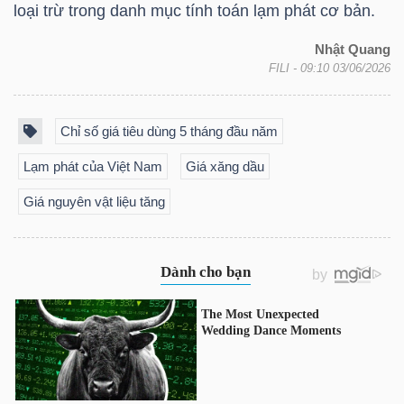
DỊCH
loại trừ trong danh mục tính toán lạm phát cơ bản.
VỤ
Nhật Quang
TRUYỀN
FILI
- 09:10 03/06/2026
THÔNG
Chỉ số giá tiêu dùng 5 tháng đầu năm
Lạm phát của Việt Nam
Giá xăng dầu
TIỆN
Giá nguyên vật liệu tăng
ÍCH
BẤT
ĐỘNG
SẢN