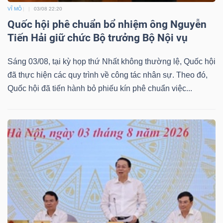
VĨ MÔ
03/08 22:20
Quốc hội phê chuẩn bổ nhiệm ông Nguyễn
Tiến Hải giữ chức Bộ trưởng Bộ Nội vụ
Dữ
liệu
Sáng 03/08, tại kỳ họp thứ Nhất không thường lệ, Quốc hội
tài
đã thực hiện các quy trình về công tác nhân sự. Theo đó,
chính
Quốc hội đã tiến hành bỏ phiếu kín phê chuẩn việc...