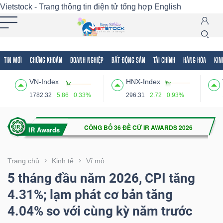
Vietstock - Trang thông tin điện tử tổng hợp
English
TIN MỚI
CHỨNG KHOÁN
DOANH NGHIỆP
BẤT ĐỘNG SẢN
TÀI CHÍNH
HÀNG HÓA
KIN
Tất cả
Tính năng
Ngành
Mã chứng khoán
Lãnh
VN-Index
HNX-Index
Tính
1782.32
5.86
0.33%
296.31
2.72
0.93%
năng
(-)
VIETSTOCK
Trang chủ
Kinh tế
Vĩ mô
5 tháng đầu năm 2026, CPI tăng
4.31%; lạm phát cơ bản tăng
CHỨNG
4.04% so với cùng kỳ năm trước
KHOÁN