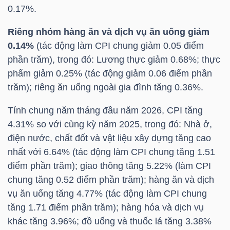
YẾU
0.17%.
Riêng nhóm hàng ăn và dịch vụ ăn uống giảm
0.14%
(tác động làm CPI chung giảm 0.05 điểm
phần trăm), trong đó: Lương thực giảm 0.68%; thực
TIÊU
phẩm giảm 0.25% (tác động giảm 0.06 điểm phần
DÙNG
trăm); riêng ăn uống ngoài gia đình tăng 0.36%.
THIẾT
Tính chung năm tháng đầu năm 2026, CPI tăng
YẾU
4.31% so với cùng kỳ năm 2025, trong đó: Nhà ở,
điện nước, chất đốt và vật liệu xây dựng tăng cao
nhất với 6.64% (tác động làm CPI chung tăng 1.51
điểm phần trăm); giao thông tăng 5.22% (làm CPI
CHĂM
chung tăng 0.52 điểm phần trăm); hàng ăn và dịch
SÓC
vụ ăn uống tăng 4.77% (tác động làm CPI chung
SỨC
tăng 1.71 điểm phần trăm); hàng hóa và dịch vụ
KHỎE
khác tăng 3.96%; đồ uống và thuốc lá tăng 3.38%