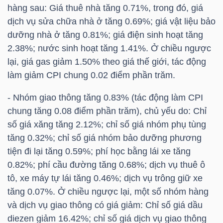
hàng sau: Giá thuê nhà tăng 0.71%, trong đó, giá
dịch vụ sửa chữa nhà ở tăng 0.69%; giá vật liệu bảo
TÀI
dưỡng nhà ở tăng 0.81%; giá điện sinh hoạt tăng
CHÍNH
2.38%; nước sinh hoạt tăng 1.41%. Ở chiều ngược
CÁ
lại, giá gas giảm 1.50% theo giá thế giới, tác động
NHÂN
làm giảm CPI chung 0.02 điểm phần trăm.
- Nhóm giao thông tăng 0.83% (tác động làm CPI
chung tăng 0.08 điểm phần trăm), chủ yếu do: Chỉ
PHÂN
số giá xăng tăng 2.12%; chỉ số giá nhóm phụ tùng
TÍCH
tăng 0.32%; chỉ số giá nhóm bảo dưỡng phương
VIETSTOCKFINANCE
tiện đi lại tăng 0.59%; phí học bằng lái xe tăng
0.82%; phí cầu đường tăng 0.68%; dịch vụ thuê ô
tô, xe máy tự lái tăng 0.46%; dịch vụ trông giữ xe
tăng 0.07%. Ở chiều ngược lại, một số nhóm hàng
VĨ
và dịch vụ giao thông có giá giảm: Chỉ số giá dầu
MÔ
diezen giảm 16.42%; chỉ số giá dịch vụ giao thông