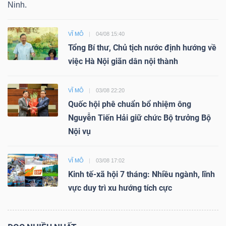
Ninh.
VĨ MÔ
04/08 15:40
Tổng Bí thư, Chủ tịch nước định hướng về
việc Hà Nội giãn dân nội thành
VĨ MÔ
03/08 22:20
Quốc hội phê chuẩn bổ nhiệm ông
Nguyễn Tiến Hải giữ chức Bộ trưởng Bộ
Nội vụ
VĨ MÔ
03/08 17:02
Kinh tế-xã hội 7 tháng: Nhiều ngành, lĩnh
vực duy trì xu hướng tích cực