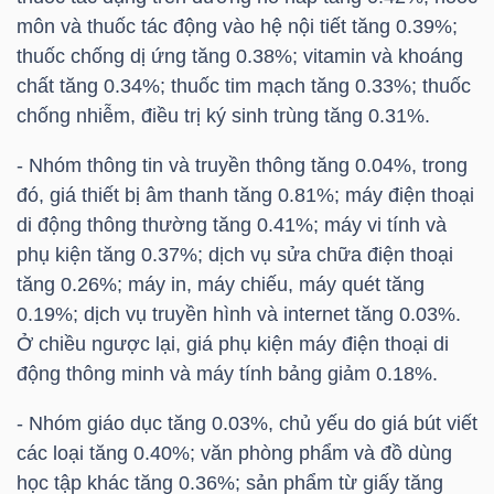
NGUYÊN
môn và thuốc tác động vào hệ nội tiết tăng 0.39%;
VẬT
thuốc chống dị ứng tăng 0.38%; vitamin và khoáng
LIỆU
chất tăng 0.34%; thuốc tim mạch tăng 0.33%; thuốc
chống nhiễm, điều trị ký sinh trùng tăng 0.31%.
- Nhóm thông tin và truyền thông tăng 0.04%, trong
đó, giá thiết bị âm thanh tăng 0.81%; máy điện thoại
CÔNG
di động thông thường tăng 0.41%; máy vi tính và
NGHIỆP
phụ kiện tăng 0.37%; dịch vụ sửa chữa điện thoại
tăng 0.26%; máy in, máy chiếu, máy quét tăng
0.19%; dịch vụ truyền hình và internet tăng 0.03%.
Ở chiều ngược lại, giá phụ kiện máy điện thoại di
động thông minh và máy tính bảng giảm 0.18%.
TIÊU
DÙNG
- Nhóm giáo dục tăng 0.03%, chủ yếu do giá bút viết
KHÔNG
các loại tăng 0.40%; văn phòng phẩm và đồ dùng
THIẾT
học tập khác tăng 0.36%; sản phẩm từ giấy tăng