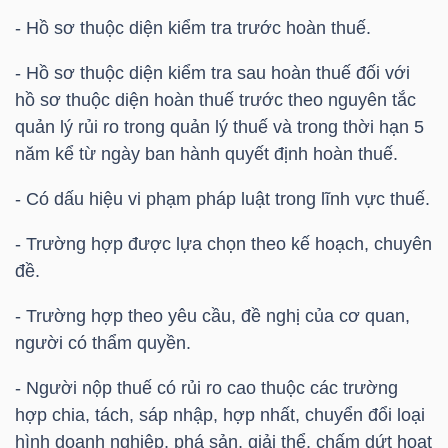
- Hồ sơ thuộc diện kiểm tra trước hoàn thuế.
TÀI
- Hồ sơ thuộc diện kiểm tra sau hoàn thuế đối với
CHÍNH
hồ sơ thuộc diện hoàn thuế trước theo nguyên tắc
CÁ
quản lý rủi ro trong quản lý thuế và trong thời hạn 5
NHÂN
năm kể từ ngày ban hành quyết định hoàn thuế.
- Có dấu hiệu vi phạm pháp luật trong lĩnh vực thuế.
PHÂN
- Trường hợp được lựa chọn theo kế hoạch, chuyên
TÍCH
đề.
VIETSTOCKFINANCE
- Trường hợp theo yêu cầu, đề nghị của cơ quan,
người có thẩm quyền.
- Người nộp thuế có rủi ro cao thuộc các trường
VĨ
hợp chia, tách, sáp nhập, hợp nhất, chuyển đổi loại
MÔ
hình doanh nghiệp, phá sản, giải thể, chấm dứt hoạt