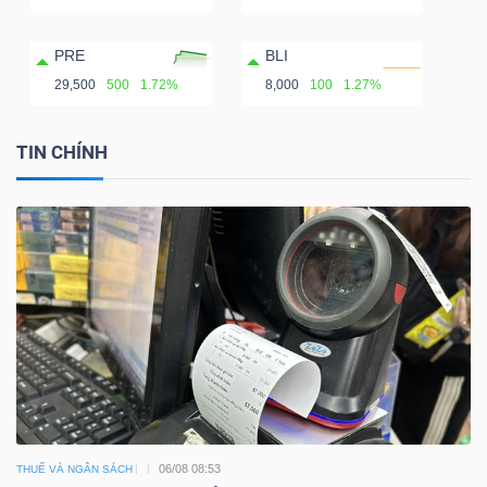
PRE
BLI
29,500
500
1.72%
8,000
100
1.27%
TIN CHÍNH
06/08 08:53
THUẾ VÀ NGÂN SÁCH