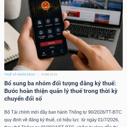
TÀI
CHÍNH
CÔNG
THUẾ VÀ NGÂN SÁCH
07/08 10:21
NGHỆ
Bổ sung ba nhóm đối tượng đăng ký thuế:
THÔNG
Bước hoàn thiện quản lý thuế trong thời kỳ
TIN
chuyển đổi số
Bộ Tài chính mới đây ban hành Thông tư 90/2026/TT-BTC
quy định về đăng ký thuế, có hiệu lực từ ngày 01/7/2026,