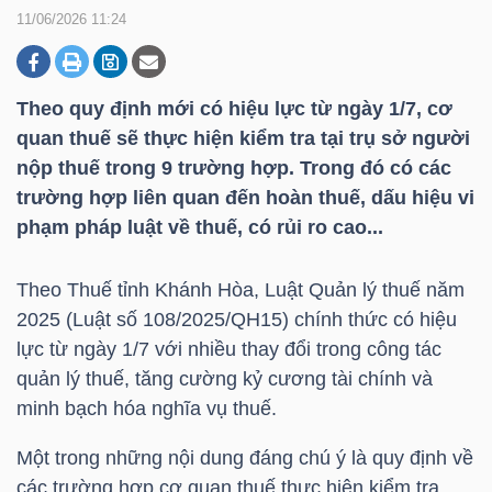
11/06/2026 11:24
DOANH
NGHIỆP
Theo quy định mới có hiệu lực từ ngày 1/7, cơ
quan thuế sẽ thực hiện kiểm tra tại trụ sở người
nộp thuế trong 9 trường hợp. Trong đó có các
trường hợp liên quan đến hoàn thuế, dấu hiệu vi
BẤT
phạm pháp luật về thuế, có rủi ro cao...
ĐỘNG
SẢN
Theo Thuế tỉnh Khánh Hòa, Luật Quản lý thuế năm
2025 (Luật số 108/2025/QH15) chính thức có hiệu
lực từ ngày 1/7 với nhiều thay đổi trong công tác
TÀI
quản lý thuế, tăng cường kỷ cương tài chính và
CHÍNH
minh bạch hóa nghĩa vụ thuế.
Một trong những nội dung đáng chú ý là quy định về
các trường hợp cơ quan thuế thực hiện kiểm tra