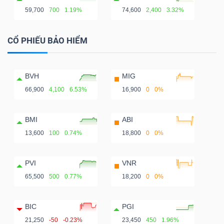
59,700
700
1.19%
74,600
2,400
3.32%
CỔ PHIẾU BẢO HIỂM
BVH
MIG
66,900
4,100
6.53%
16,900
0
0%
BMI
ABI
13,600
100
0.74%
18,800
0
0%
PVI
VNR
65,500
500
0.77%
18,200
0
0%
BIC
PGI
21,250
-50
-0.23%
23,450
450
1.96%