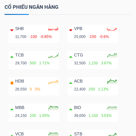
CỔ PHIẾU NGÂN HÀNG
SHB
VPB
11,700
-100
-0.85%
25,000
-150
-0.6%
TCB
CTG
29,700
500
1.71%
32,500
1,150
3.67%
HDB
ACB
26,550
0
0%
22,400
250
1.13%
MBB
BID
24,150
250
1.05%
39,050
1,150
3.03%
VCB
STB