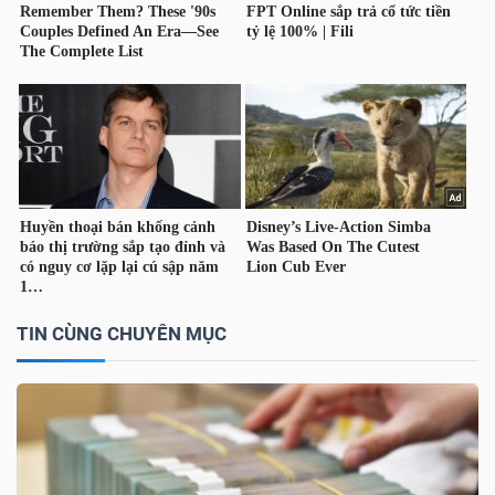
NGUYÊN
VẬT
LIỆU
CÔNG
NGHIỆP
TIN CÙNG CHUYÊN MỤC
TIÊU
DÙNG
KHÔNG
THIẾT