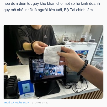
hóa đơn điện tử, gây khó khăn cho một số hộ kinh doanh
Bài
quy mô nhỏ, nhất là người lớn tuổi, Bộ Tài chính làm...
viết
của
tác
giả
(-)
Báo
cáo
phân
tích
(-)
Thuật
THUẾ VÀ NGÂN SÁCH
04/08 07:52