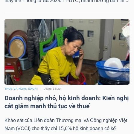
thay thế Thông tư 86/2024/TT-BTC, nhằm hướng dẫn thi...
DỊCH
VỤ
TRUYỀN
THÔNG
TIỆN
ÍCH
THUẾ VÀ NGÂN SÁCH
06/08 14:30
Doanh nghiệp nhỏ, hộ kinh doanh: Kiến nghị
cắt giảm mạnh thủ tục về thuế
BẤT
ĐỘNG
Khảo sát của Liên đoàn Thương mại và Công nghiệp Việt
SẢN
Nam (VCCI) cho thấy chỉ 15,6% hộ kinh doanh có kế