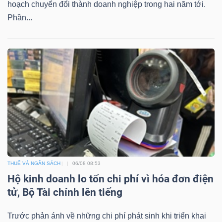
hoạch chuyển đổi thành doanh nghiệp trong hai năm tới.
Mã
Phần...
chứng
khoán
(-)
Tất cả
Cổ phiếu
Chỉ số
Chứng chỉ quỹ
Chứng 
Lãnh
đạo
(-)
Tất cả
Người nội bộ
Người liên quan
Cổ đông lớn
THUẾ VÀ NGÂN SÁCH
06/08 08:53
Hộ kinh doanh lo tốn chi phí vì hóa đơn điện
Tin
tử, Bộ Tài chính lên tiếng
tức
(-)
Trước phản ánh về những chi phí phát sinh khi triển khai