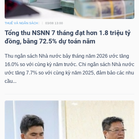
THUẾ VÀ NGÂN SÁCH
03/08 13:00
Tổng thu NSNN 7 tháng đạt hơn 1.8 triệu tỷ
Công
đồng, bằng 72.5% dự toán năm
cụ
đầu
Thu ngân sách Nhà nước bảy tháng năm 2026 ước tăng
tư
16.0% so với cùng kỳ năm trước. Chi ngân sách Nhà nước
ước tăng 7.7% so với cùng kỳ năm 2025, đảm bảo các nhu
cầu...
Truyền
thông
tài
chính