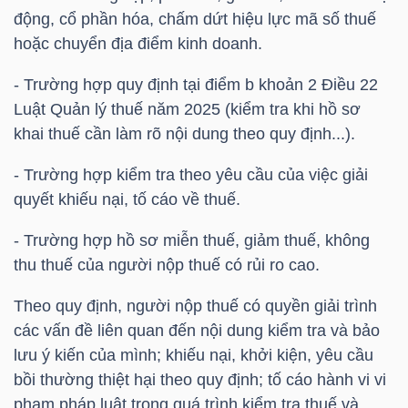
động, cổ phần hóa, chấm dứt hiệu lực mã số thuế
hoặc chuyển địa điểm kinh doanh.
NGÀNH
- Trường hợp quy định tại điểm b khoản 2 Điều 22
Luật Quản lý thuế năm 2025 (kiểm tra khi hồ sơ
khai thuế cần làm rõ nội dung theo quy định...).
DOANH
- Trường hợp kiểm tra theo yêu cầu của việc giải
NGHIỆP
quyết khiếu nại, tố cáo về thuế.
- Trường hợp hồ sơ miễn thuế, giảm thuế, không
CỔ
thu thuế của người nộp thuế có rủi ro cao.
PHIẾU
Theo quy định, người nộp thuế có quyền giải trình
các vấn đề liên quan đến nội dung kiểm tra và bảo
lưu ý kiến của mình; khiếu nại, khởi kiện, yêu cầu
PHÁI
bồi thường thiệt hại theo quy định; tố cáo hành vi vi
SINH
phạm pháp luật trong quá trình kiểm tra thuế và