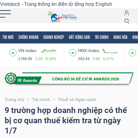
Vietstock - Trang thông tin điện tử tổng hợp
English
TIN MỚI
CHỨNG KHOÁN
DOANH NGHIỆP
BẤT ĐỘNG SẢN
TÀI CHÍNH
HÀNG HÓA
KIN
Tất cả
Tính năng
Ngành
Mã chứng khoán
Lãnh
VN-Index
HNX-Index
Tính
1768.06
3.28
0.19%
293.44
0.80
0.27%
năng
(-)
VIETSTOCK
Trang chủ
Tài chính
Thuế và Ngân sách
9 trường hợp doanh nghiệp có thể
bị cơ quan thuế kiểm tra từ ngày
CHỨNG
1/7
KHOÁN