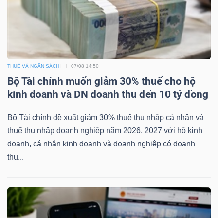
YẾU
TIÊU
THUẾ VÀ NGÂN SÁCH
07/08 14:50
DÙNG
Bộ Tài chính muốn giảm 30% thuế cho hộ
THIẾT
kinh doanh và DN doanh thu đến 10 tỷ đồng
YẾU
Bộ Tài chính đề xuất giảm 30% thuế thu nhập cá nhân và
thuế thu nhập doanh nghiệp năm 2026, 2027 với hộ kinh
doanh, cá nhân kinh doanh và doanh nghiệp có doanh
thu...
CHĂM
SÓC
SỨC
KHỎE