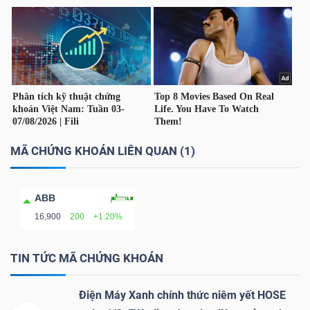
NGUYÊN
VẬT
LIỆU
CÔNG
MÃ CHỨNG KHOÁN LIÊN QUAN (1)
NGHIỆP
ABB
16,900
200
+1.20%
TIÊU
TIN TỨC MÃ CHỨNG KHOÁN
DÙNG
KHÔNG
Điện Máy Xanh chính thức niêm yết HOSE
THIẾT