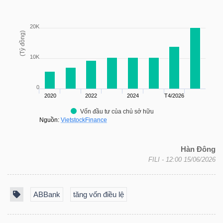
TRÁI
PHIẾU
CÔNG
CỤ
ĐẦU
TƯ
Hàn Đông
FILI
- 12:00 15/06/2026
TRUY
ABBank
tăng vốn điều lệ
XUẤT
DỮ