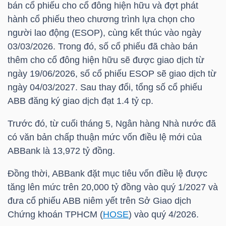
bán cổ phiếu cho cổ đông hiện hữu và đợt phát
HÀNG
hành cổ phiếu theo chương trình lựa chọn cho
HÓA
người lao động (ESOP), cùng kết thúc vào ngày
03/03/2026. Trong đó, số cổ phiếu đã chào bán
thêm cho cổ đông hiện hữu sẽ được giao dịch từ
KINH
ngày 19/06/2026, số cổ phiếu ESOP sẽ giao dịch từ
TẾ
ngày 04/03/2027. Sau thay đổi, tổng số cổ phiếu
ABB
đăng ký giao dịch đạt 1.4 tỷ cp.
Trước đó, từ cuối tháng 5, Ngân hàng Nhà nước đã
THẾ
có văn bản chấp thuận mức vốn điều lệ mới của
GIỚI
ABBank là 13,972 tỷ đồng.
Đồng thời, ABBank đặt mục tiêu vốn điều lệ được
tăng lên mức trên 20,000 tỷ đồng vào quý 1/2027 và
ĐÔNG
đưa cổ phiếu
ABB
niêm yết trên Sở Giao dịch
DƯƠNG
Chứng khoán TPHCM (
HOSE
) vào quý 4/2026.