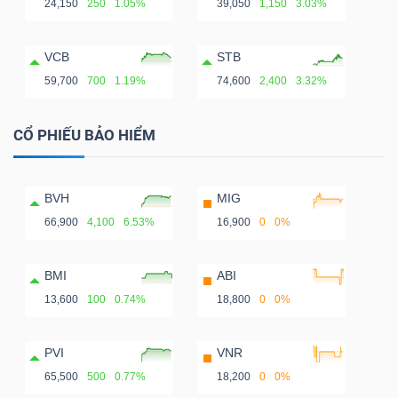
24,150
250
1.05%
39,050
1,150
3.03%
VCB
STB
59,700
700
1.19%
74,600
2,400
3.32%
CỔ PHIẾU BẢO HIỂM
BVH
MIG
66,900
4,100
6.53%
16,900
0
0%
BMI
ABI
13,600
100
0.74%
18,800
0
0%
PVI
VNR
65,500
500
0.77%
18,200
0
0%