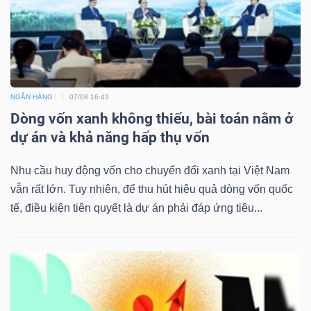
Bài
viết
của
tác
NGÂN HÀNG
07/08 16:43
giả
Dòng vốn xanh không thiếu, bài toán nằm ở
(-)
dự án và khả năng hấp thụ vốn
Báo
Nhu cầu huy động vốn cho chuyển đổi xanh tại Việt Nam
cáo
vẫn rất lớn. Tuy nhiên, để thu hút hiệu quả dòng vốn quốc
phân
tế, điều kiện tiên quyết là dự án phải đáp ứng tiêu...
tích
(-)
Thuật