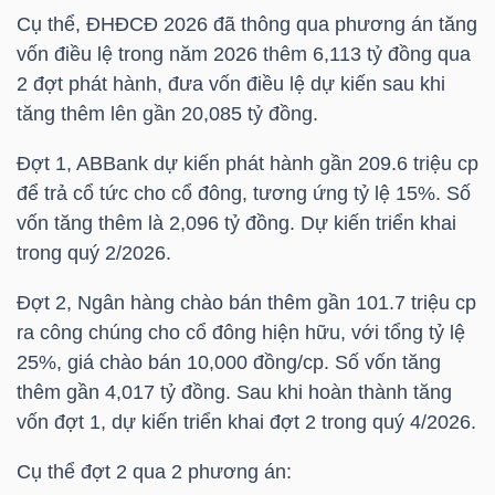
Cụ thể, ĐHĐCĐ 2026 đã thông qua phương án tăng
TÀI
vốn điều lệ trong năm 2026 thêm 6,113 tỷ đồng qua
2 đợt phát hành, đưa vốn điều lệ dự kiến sau khi
CHÍNH
tăng thêm lên gần 20,085 tỷ đồng.
CÁ
NHÂN
Đợt 1, ABBank dự kiến phát hành gần 209.6 triệu cp
để trả cổ tức cho cổ đông, tương ứng tỷ lệ 15%. Số
vốn tăng thêm là 2,096 tỷ đồng. Dự kiến triển khai
PHÂN
trong quý 2/2026.
TÍCH
Đợt 2, Ngân hàng chào bán thêm gần 101.7 triệu cp
VIETSTOCKFINANCE
ra công chúng cho cổ đông hiện hữu, với tổng tỷ lệ
25%, giá chào bán 10,000 đồng/cp. Số vốn tăng
thêm gần 4,017 tỷ đồng. Sau khi hoàn thành tăng
vốn đợt 1, dự kiến triển khai đợt 2 trong quý 4/2026.
VĨ
Cụ thể đợt 2 qua 2 phương án:
MÔ