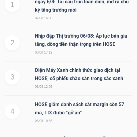
ngày 6/8: Tái cấu trúc toàn diện, mở ra chu
YẾU
1
kỳ tăng trưởng mới
07/08 16:00
Nhịp đập Thị trường 06/08: Áp lực bán gia
TIÊU
2
tăng, dòng tiền thận trọng trên HOSE
DÙNG
06/08 17:12
THIẾT
YẾU
Điện Máy Xanh chính thức giao dịch tại
3
HOSE, cổ phiếu chào sàn trong sắc xanh
06/08 12:05
CHĂM
HOSE giảm danh sách cắt margin còn 57
4
SÓC
mã, TIX được “gỡ án”
SỨC
05/08 10:55
KHỎE