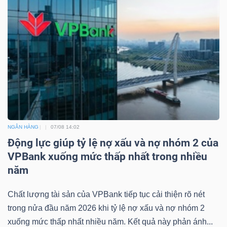
Công
cụ
đầu
tư
NGÂN HÀNG
07/08 14:02
Động lực giúp tỷ lệ nợ xấu và nợ nhóm 2 của
VPBank xuống mức thấp nhất trong nhiều
Truyền
năm
thông
Chất lượng tài sản của VPBank tiếp tục cải thiện rõ nét
tài
trong nửa đầu năm 2026 khi tỷ lệ nợ xấu và nợ nhóm 2
chính
xuống mức thấp nhất nhiều năm. Kết quả này phản ánh...