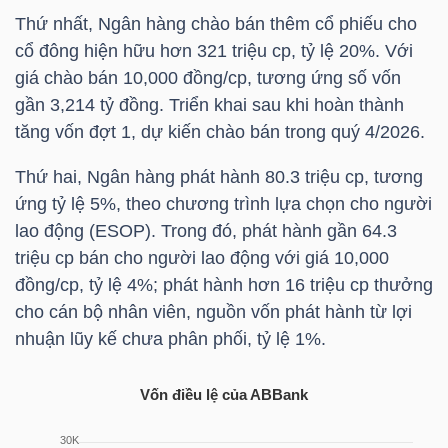
Thứ nhất, Ngân hàng chào bán thêm cổ phiếu cho
cổ đông hiện hữu hơn 321 triệu cp, tỷ lệ 20%. Với
NGÀNH
giá chào bán 10,000 đồng/cp, tương ứng số vốn
gần 3,214 tỷ đồng. Triển khai sau khi hoàn thành
tăng vốn đợt 1, dự kiến chào bán trong quý 4/2026.
DOANH
Thứ hai, Ngân hàng phát hành 80.3 triệu cp, tương
NGHIỆP
ứng tỷ lệ 5%, theo chương trình lựa chọn cho người
lao động (ESOP). Trong đó, phát hành gần 64.3
triệu cp bán cho người lao động với giá 10,000
đồng/cp, tỷ lệ 4%; phát hành hơn 16 triệu cp thưởng
CỔ
cho cán bộ nhân viên, nguồn vốn phát hành từ lợi
PHIẾU
nhuận lũy kế chưa phân phối, tỷ lệ 1%.
Vốn điều lệ của ABBank
PHÁI
SINH