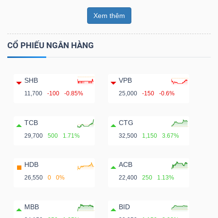
Xem thêm
CỔ PHIẾU NGÂN HÀNG
SHB
VPB
11,700
-100
-0.85%
25,000
-150
-0.6%
TCB
CTG
29,700
500
1.71%
32,500
1,150
3.67%
HDB
ACB
26,550
0
0%
22,400
250
1.13%
MBB
BID