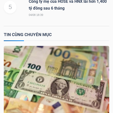
Công ty mẹ của HOSE và HNX lãi hơn 1,400
5
tỷ đồng sau 6 tháng
04/08 18:39
TÀI
CHÍNH
TIN CÙNG CHUYÊN MỤC
CÔNG
NGHỆ
THÔNG
TIN