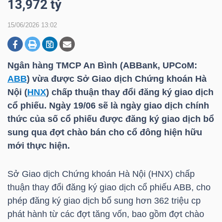
13,972 tỷ
15/06/2026 13:02
DOANH
NGHIỆP
Ngân hàng TMCP An Bình (ABBank, UPCoM:
ABB
) vừa được Sở Giao dịch Chứng khoán Hà
Nội (
HNX
) chấp thuận thay đổi đăng ký giao dịch
BẤT
cổ phiếu. Ngày 19/06 sẽ là ngày giao dịch chính
ĐỘNG
thức của số cổ phiếu được đăng ký giao dịch bổ
SẢN
sung qua đợt chào bán cho cổ đông hiện hữu
mới thực hiện.
TÀI
Sở Giao dịch Chứng khoán Hà Nội (
HNX
) chấp
CHÍNH
thuận thay đổi đăng ký giao dịch cổ phiếu
ABB
, cho
phép đăng ký giao dịch bổ sung hơn 362 triệu cp
phát hành từ các đợt tăng vốn, bao gồm đợt chào