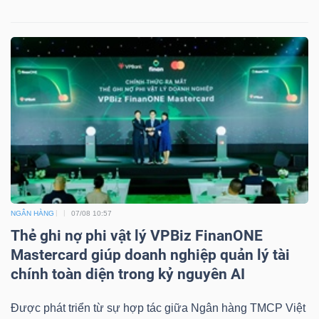
Dữ
liệu
tài
chính
NGÂN HÀNG
07/08 10:57
Thẻ ghi nợ phi vật lý VPBiz FinanONE
Mastercard giúp doanh nghiệp quản lý tài
chính toàn diện trong kỷ nguyên AI
Được phát triển từ sự hợp tác giữa Ngân hàng TMCP Việt