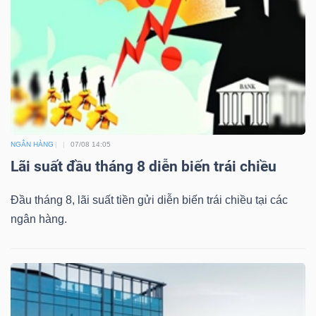
ngữ
(-)
Dịch
vụ
(-)
NGÂN HÀNG
07/08 14:05
Đào
Lãi suất đầu tháng 8 diễn biến trái chiều
tạo
Đầu tháng 8, lãi suất tiền gửi diễn biến trái chiều tại các
ngân hàng.
Sách
tài
chính