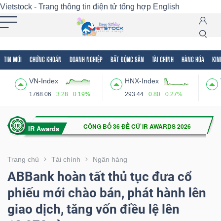
Vietstock - Trang thông tin điện tử tổng hợp
English
TIN MỚI
CHỨNG KHOÁN
DOANH NGHIỆP
BẤT ĐỘNG SẢN
TÀI CHÍNH
HÀNG HÓA
KIN
Tất cả
Tính năng
Ngành
Mã chứng khoán
Lãnh
VN-Index
HNX-Index
Tính
1768.06
3.28
0.19%
293.44
0.80
0.27%
năng
(-)
VIETSTOCK
Trang chủ
Tài chính
Ngân hàng
ABBank hoàn tất thủ tục đưa cổ
phiếu mới chào bán, phát hành lên
CHỨNG
giao dịch, tăng vốn điều lệ lên
KHOÁN