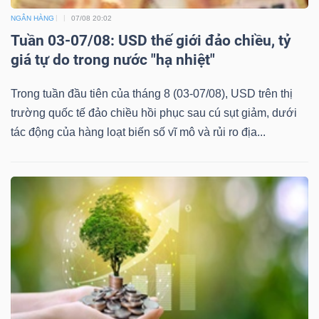
DỊCH
NGÂN HÀNG
07/08 20:02
VỤ
Tuần 03-07/08: USD thế giới đảo chiều, tỷ
TRUYỀN
giá tự do trong nước "hạ nhiệt"
THÔNG
Trong tuần đầu tiên của tháng 8 (03-07/08), USD trên thị
trường quốc tế đảo chiều hồi phục sau cú sụt giảm, dưới
tác động của hàng loạt biến số vĩ mô và rủi ro địa...
TIỆN
ÍCH
BẤT
ĐỘNG
SẢN