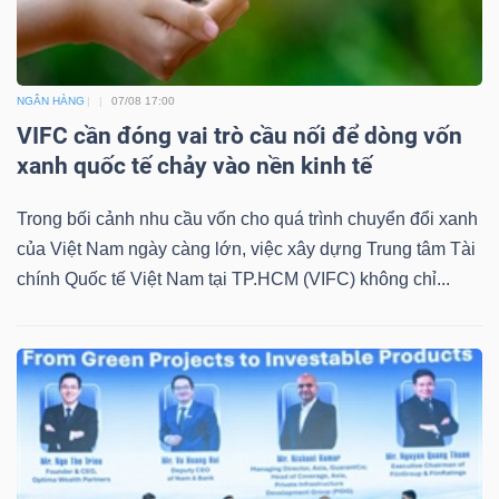
Mã
chứng
khoán
NGÂN HÀNG
07/08 17:00
(-)
VIFC cần đóng vai trò cầu nối để dòng vốn
xanh quốc tế chảy vào nền kinh tế
Tất cả
Cổ phiếu
Chỉ số
Chứng chỉ quỹ
Chứng 
Trong bối cảnh nhu cầu vốn cho quá trình chuyển đổi xanh
Lãnh
của Việt Nam ngày càng lớn, việc xây dựng Trung tâm Tài
đạo
chính Quốc tế Việt Nam tại TP.HCM (VIFC) không chỉ...
(-)
Tất cả
Người nội bộ
Người liên quan
Cổ đông lớn
Tin
tức
(-)