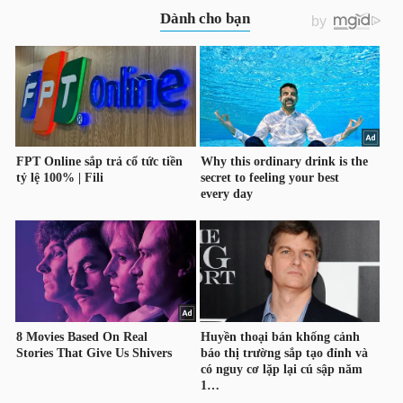
LIỆU
Ngành
(-)
VS-
SECTOR
NĂNG
LƯỢNG