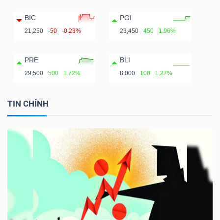
BIC
PGI
21,250
-50
-0.23%
23,450
450
1.96%
PRE
BLI
29,500
500
1.72%
8,000
100
1.27%
TIN CHÍNH