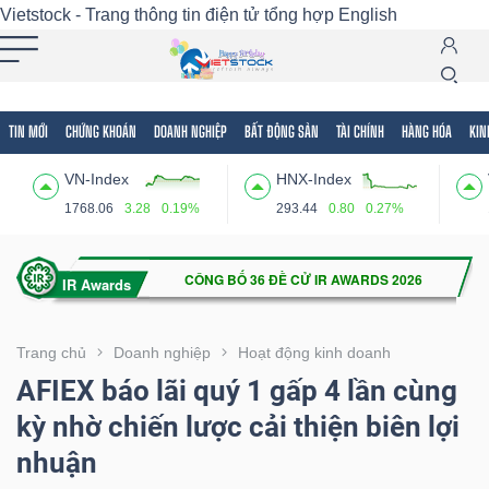
Vietstock - Trang thông tin điện tử tổng hợp
English
TIN MỚI
CHỨNG KHOÁN
DOANH NGHIỆP
BẤT ĐỘNG SẢN
TÀI CHÍNH
HÀNG HÓA
KIN
Tất cả
Tính năng
Ngành
Mã chứng khoán
Lãnh
VN-Index
HNX-Index
Tính
1768.06
3.28
0.19%
293.44
0.80
0.27%
năng
(-)
VIETSTOCK
Trang chủ
Doanh nghiệp
Hoạt động kinh doanh
AFIEX báo lãi quý 1 gấp 4 lần cùng
kỳ nhờ chiến lược cải thiện biên lợi
CHỨNG
nhuận
KHOÁN