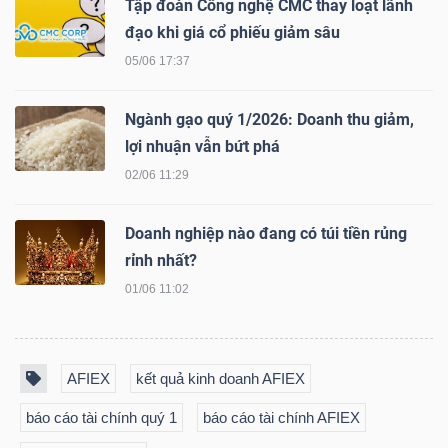
Tập đoàn Công nghệ CMC thay loạt lãnh
NGUYÊN
đạo khi giá cổ phiếu giảm sâu
VẬT
05/06 17:37
LIỆU
Ngành gạo quý 1/2026: Doanh thu giảm,
lợi nhuận vẫn bứt phá
02/06 11:29
CÔNG
NGHIỆP
Doanh nghiệp nào đang có túi tiền rủng
rỉnh nhất?
01/06 11:02
TIÊU
DÙNG
AFIEX
kết quả kinh doanh AFIEX
KHÔNG
báo cáo tài chính quý 1
báo cáo tài chính AFIEX
THIẾT