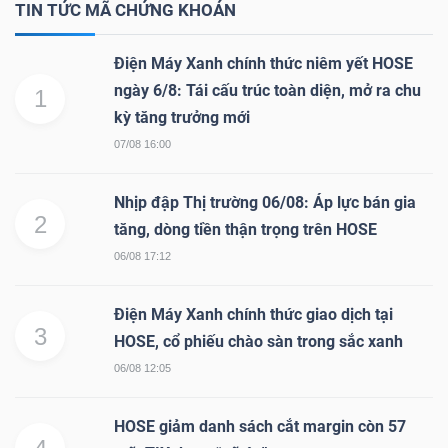
DỊCH
TIN TỨC MÃ CHỨNG KHOÁN
VỤ
TRUYỀN
Điện Máy Xanh chính thức niêm yết HOSE
THÔNG
ngày 6/8: Tái cấu trúc toàn diện, mở ra chu
1
kỳ tăng trưởng mới
07/08 16:00
Nhịp đập Thị trường 06/08: Áp lực bán gia
TIỆN
2
tăng, dòng tiền thận trọng trên HOSE
ÍCH
06/08 17:12
Điện Máy Xanh chính thức giao dịch tại
3
HOSE, cổ phiếu chào sàn trong sắc xanh
BẤT
06/08 12:05
ĐỘNG
SẢN
HOSE giảm danh sách cắt margin còn 57