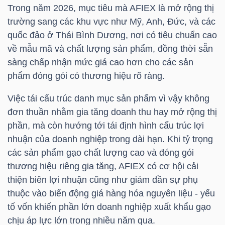
Trong năm 2026, mục tiêu mà AFIEX là mở rộng thị
trường sang các khu vực như Mỹ, Anh, Đức, và các
TÀI
quốc đảo ở Thái Bình Dương, nơi có tiêu chuẩn cao
CHÍNH
về mẫu mã và chất lượng sản phẩm, đồng thời sẵn
CÁ
sàng chấp nhận mức giá cao hơn cho các sản
NHÂN
phẩm đóng gói có thương hiệu rõ ràng.
Việc tái cấu trúc danh mục sản phẩm vì vậy không
đơn thuần nhằm gia tăng doanh thu hay mở rộng thị
PHÂN
phần, mà còn hướng tới tái định hình cấu trúc lợi
TÍCH
nhuận của doanh nghiệp trong dài hạn. Khi tỷ trọng
VIETSTOCKFINANCE
các sản phẩm gạo chất lượng cao và đóng gói
thương hiệu riêng gia tăng, AFIEX có cơ hội cải
thiện biên lợi nhuận cũng như giảm dần sự phụ
thuộc vào biến động giá hàng hóa nguyên liệu - yếu
VĨ
tố vốn khiến phần lớn doanh nghiệp xuất khẩu gạo
MÔ
chịu áp lực lớn trong nhiều năm qua.