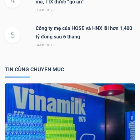
4
mã, TIX được “gỡ án”
Mã
05/08 10:55
chứng
khoán
Công ty mẹ của HOSE và HNX lãi hơn 1,400
(-)
5
tỷ đồng sau 6 tháng
04/08 18:39
Tất cả
Cổ phiếu
Chỉ số
Chứng chỉ quỹ
Chứng 
Lãnh
TIN CÙNG CHUYÊN MỤC
đạo
(-)
Tất cả
Người nội bộ
Người liên quan
Cổ đông lớn
Tin
tức
(-)