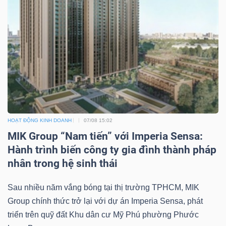
ngữ
(-)
Dịch
vụ
(-)
Đào
HOẠT ĐỘNG KINH DOANH
07/08 15:02
tạo
MIK Group “Nam tiến” với Imperia Sensa:
Hành trình biến công ty gia đình thành pháp
nhân trong hệ sinh thái
Sau nhiều năm vắng bóng tại thị trường TPHCM, MIK
Sách
Group chính thức trở lại với dự án Imperia Sensa, phát
tài
triển trên quỹ đất Khu dân cư Mỹ Phú phường Phước
chính