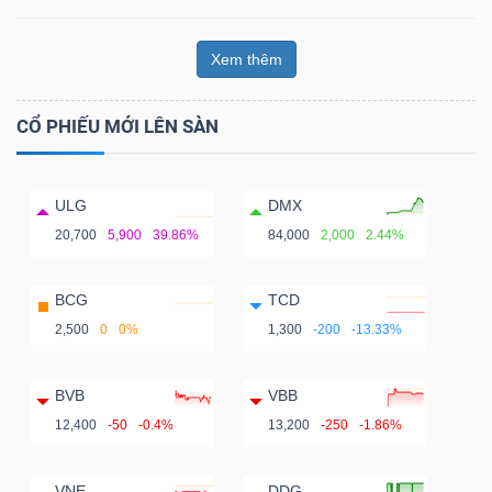
Xem thêm
CỔ PHIẾU MỚI LÊN SÀN
ULG
DMX
20,700
5,900
39.86%
84,000
2,000
2.44%
BCG
TCD
2,500
0
0%
1,300
-200
-13.33%
BVB
VBB
12,400
-50
-0.4%
13,200
-250
-1.86%
VNE
DDG