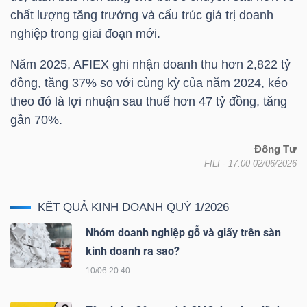
LIỆU
chất lượng tăng trưởng và cấu trúc giá trị doanh
nghiệp trong giai đoạn mới.
Ngành
Năm 2025, AFIEX ghi nhận doanh thu hơn 2,822 tỷ
(-)
đồng, tăng 37% so với cùng kỳ của năm 2024, kéo
VS-
theo đó là lợi nhuận sau thuế hơn 47 tỷ đồng, tăng
SECTOR
gần 70%.
Đông Tư
FILI
- 17:00 02/06/2026
KẾT QUẢ KINH DOANH QUÝ 1/2026
NĂNG
Nhóm doanh nghiệp gỗ và giấy trên sàn
LƯỢNG
kinh doanh ra sao?
10/06 20:40