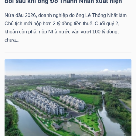
đôi sau khi ông Đỗ Thành Nhân xuất hiện
Nửa đầu 2026, doanh nghiệp do ông Lê Thống Nhất làm
Chủ tịch mới nộp hơn 2 tỷ đồng tiền thuế. Cuối quý 2,
Dữ
khoản còn phải nộp Nhà nước vẫn vượt 100 tỷ đồng,
liệu
chưa...
tài
chính