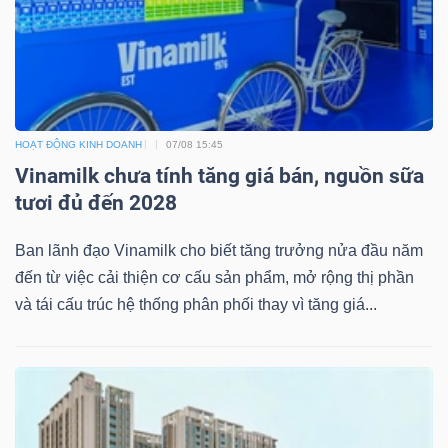
Bài
viết
của
tác
giả
HOẠT ĐỘNG KINH DOANH
07/08 15:45
Vinamilk chưa tính tăng giá bán, nguồn sữa
(-)
tươi đủ đến 2028
Báo
Ban lãnh đạo Vinamilk cho biết tăng trưởng nửa đầu năm
cáo
đến từ việc cải thiện cơ cấu sản phẩm, mở rộng thị phần
phân
và tái cấu trúc hệ thống phân phối thay vì tăng giá...
tích
(-)
Thuật