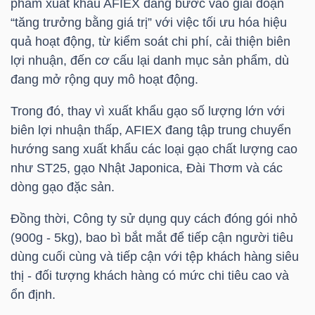
phẩm xuất khẩu AFIEX đang bước vào giai đoạn
HÀNG
“tăng trưởng bằng giá trị” với việc tối ưu hóa hiệu
HÓA
quả hoạt động, từ kiểm soát chi phí, cải thiện biên
lợi nhuận, đến cơ cấu lại danh mục sản phẩm, dù
đang mở rộng quy mô hoạt động.
KINH
Trong đó, thay vì xuất khẩu gạo số lượng lớn với
TẾ
biên lợi nhuận thấp, AFIEX đang tập trung chuyển
hướng sang xuất khẩu các loại gạo chất lượng cao
như ST25, gạo Nhật Japonica, Đài Thơm và các
THẾ
dòng gạo đặc sản.
GIỚI
Đồng thời, Công ty sử dụng quy cách đóng gói nhỏ
(900g - 5kg), bao bì bắt mắt để tiếp cận người tiêu
dùng cuối cùng và tiếp cận với tệp khách hàng siêu
ĐÔNG
thị - đối tượng khách hàng có mức chi tiêu cao và
DƯƠNG
ổn định.