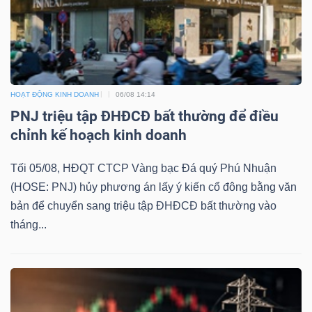
HOẠT ĐỘNG KINH DOANH
06/08 14:14
PNJ triệu tập ĐHĐCĐ bất thường để điều
chỉnh kế hoạch kinh doanh
Tối 05/08, HĐQT CTCP Vàng bạc Đá quý Phú Nhuận
(HOSE: PNJ) hủy phương án lấy ý kiến cổ đông bằng văn
bản để chuyển sang triệu tập ĐHĐCĐ bất thường vào
tháng...