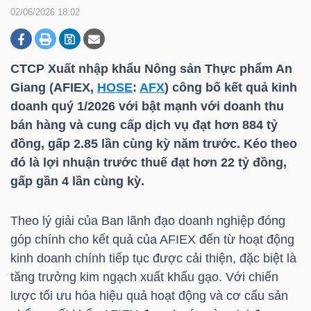
02/06/2026 18:02
DOANH
NGHIỆP
CTCP Xuất nhập khẩu Nông sản Thực phẩm An
Giang (AFIEX,
HOSE
:
AFX
) công bố kết quả kinh
doanh quý 1/2026 với bật mạnh với doanh thu
bán hàng và cung cấp dịch vụ đạt hơn 884 tỷ
BẤT
đồng, gấp 2.85 lần cùng kỳ năm trước. Kéo theo
ĐỘNG
đó là lợi nhuận trước thuế đạt hơn 22 tỷ đồng,
SẢN
gấp gần 4 lần cùng kỳ.
Theo lý giải của Ban lãnh đạo doanh nghiệp đóng
TÀI
góp chính cho kết quả của AFIEX đến từ hoạt động
CHÍNH
kinh doanh chính tiếp tục được cải thiện, đặc biệt là
tăng trưởng kim ngạch xuất khẩu gạo. Với chiến
lược tối ưu hóa hiệu quả hoạt động và cơ cấu sản