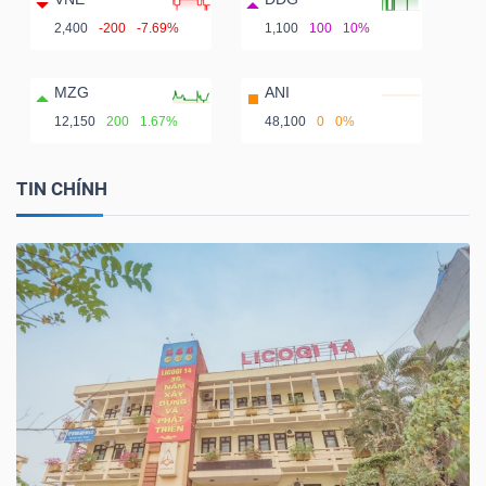
2,400
-200
-7.69%
1,100
100
10%
MZG
ANI
12,150
200
1.67%
48,100
0
0%
TIN CHÍNH