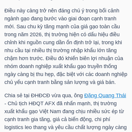
Điều này càng trở nên đáng chú ý trong bối cảnh
ngành gạo đang bước vào giai đoạn cạnh tranh
NGÀNH
mới. Sau chu kỳ tăng mạnh của giá gạo toàn cầu
trong năm 2026, thị trường hiện có dấu hiệu điều
chỉnh khi nguồn cung dần ổn định trở lại, trong khi
DOANH
nhu cầu tại nhiều thị trường nhập khẩu lớn tăng
NGHIỆP
chậm hơn trước. Điều đó khiến biên lợi nhuận của
nhóm doanh nghiệp xuất khẩu gạo truyền thống
ngày càng bị thu hẹp, đặc biệt với các doanh nghiệp
chủ yếu cạnh tranh bằng sản lượng và giá bán.
CỔ
PHIẾU
Chia sẻ tại ĐHĐCĐ vừa qua, ông
Đặng Quang Thái
- Chủ tịch HĐQT
AFX
đã nhấn mạnh, thị trường
xuất khẩu gạo Việt Nam đang chịu nhiều sức ép từ
cạnh tranh gia tăng, giá cả biến động, chi phí
PHÁI
logistics leo thang và yêu cầu chất lượng ngày càng
SINH