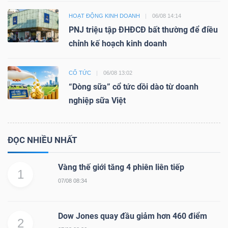
HOẠT ĐỘNG KINH DOANH
06/08 14:14
PNJ triệu tập ĐHĐCĐ bất thường để điều
chỉnh kế hoạch kinh doanh
CỔ TỨC
06/08 13:02
“Dòng sữa” cổ tức dồi dào từ doanh
nghiệp sữa Việt
ĐỌC NHIỀU NHẤT
Vàng thế giới tăng 4 phiên liên tiếp
1
07/08 08:34
Dow Jones quay đầu giảm hơn 460 điểm
2