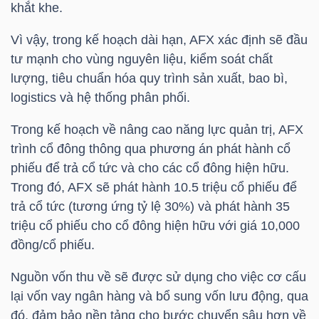
khắt khe.
Vì vậy, trong kế hoạch dài hạn,
AFX
xác định sẽ đầu
TRÁI
tư mạnh cho vùng nguyên liệu, kiểm soát chất
PHIẾU
lượng, tiêu chuẩn hóa quy trình sản xuất, bao bì,
logistics và hệ thống phân phối.
Trong kế hoạch về nâng cao năng lực quản trị,
AFX
CÔNG
trình cổ đông thông qua phương án phát hành cổ
CỤ
phiếu để trả cổ tức và cho các cổ đông hiện hữu.
ĐẦU
Trong đó,
AFX
sẽ phát hành 10.5 triệu cổ phiếu để
TƯ
trả cổ tức (tương ứng tỷ lệ 30%) và phát hành 35
triệu cổ phiếu cho cổ đông hiện hữu với giá 10,000
đồng/cổ phiếu.
TRUY
Nguồn vốn thu về sẽ được sử dụng cho việc cơ cấu
XUẤT
lại vốn vay ngân hàng và bổ sung vốn lưu động, qua
DỮ
đó, đảm bảo nền tảng cho bước chuyển sâu hơn về